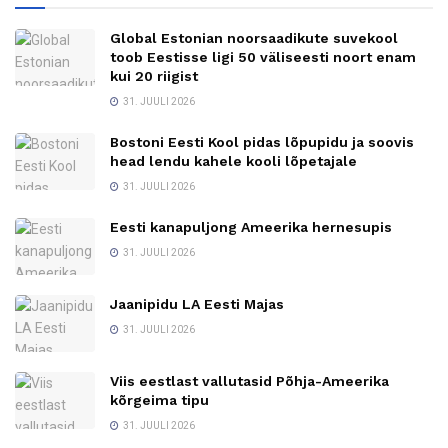
Global Estonian noorsaadikute suvekool
toob Eestisse ligi 50 väliseesti noort enam
kui 20 riigist
31. JUULI 2026
Bostoni Eesti Kool pidas lõpupidu ja soovis
head lendu kahele kooli lõpetajale
31. JUULI 2026
Eesti kanapuljong Ameerika hernesupis
31. JUULI 2026
Jaanipidu LA Eesti Majas
31. JUULI 2026
Viis eestlast vallutasid Põhja-Ameerika
kõrgeima tipu
31. JUULI 2026