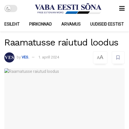
ESILEHT
PIIRKONNAD
ARVAMUS
UUDISEID EESTIST
Raamatusse raiutud loodus
A
by
VES.
1. aprill 2024
A