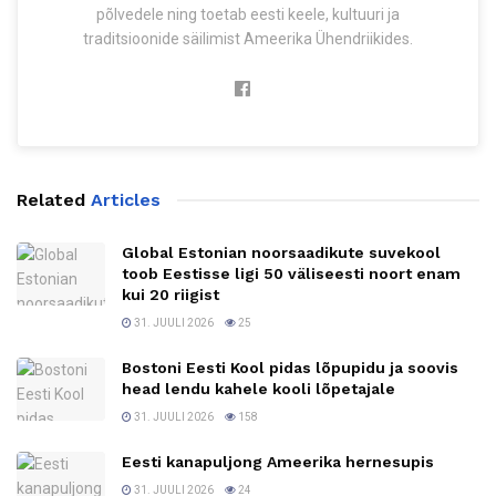
põlvedele ning toetab eesti keele, kultuuri ja
traditsioonide säilimist Ameerika Ühendriikides.
Related
Articles
Global Estonian noorsaadikute suvekool
toob Eestisse ligi 50 väliseesti noort enam
kui 20 riigist
31. JUULI 2026
25
Bostoni Eesti Kool pidas lõpupidu ja soovis
head lendu kahele kooli lõpetajale
31. JUULI 2026
158
Eesti kanapuljong Ameerika hernesupis
31. JUULI 2026
24