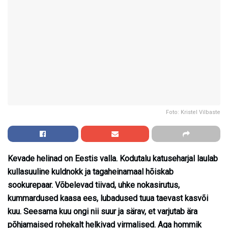
Foto: Kristel Vilbaste
Kevade helinad on Eestis valla. Kodutalu katuseharjal laulab
kullasuuline kuldnokk ja tagaheinamaal hõiskab
sookurepaar. Võbelevad tiivad, uhke nokasirutus,
kummardused kaasa ees, lubadused tuua taevast kasvõi
kuu. Seesama kuu ongi nii suur ja särav, et varjutab ära
põhjamaised rohekalt helkivad virmalised. Aga hommik