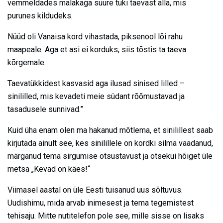
vemmeldades malakaga suure tüki taevast alla, mis
purunes kildudeks.
Nüüd oli Vanaisa kord vihastada, piksenool lõi rahu
maapeale. Aga et asi ei korduks, siis tõstis ta taeva
kõrgemale.
Taevatükkidest kasvasid aga ilusad sinised lilled –
sinililled, mis kevadeti meie südant rõõmustavad ja
tasadusele sunnivad.”
Kuid üha enam olen ma hakanud mõtlema, et sinilillest saab
kirjutada ainult see, kes sinilillele on kordki silma vaadanud,
märganud tema sirgumise otsustavust ja otsekui hõiget üle
metsa „Kevad on käes!“
Viimasel aastal on üle Eesti tuisanud uus sõltuvus.
Uudishimu, mida arvab inimesest ja tema tegemistest
tehisaju. Mitte nutitelefon pole see, mille sisse on lisaks