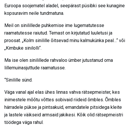
Euroopa soojematel aladel, seepärast püsibki see kunagine
kopsuravim neile tundmatuna.
Meil on sinilillede puhkemise ime lugematutesse
raamatutesse raiutud. Temast on kirjutatud luuletusi ja
proosat. „Kolm sinilille õitsevad minu kalmukünka peal…“ või
„Kimbuke sinilolli“.
Ma ise olen sinilillede rahvaloo ümber jutustanud oma
lillemuinasjuttude raamatusse.
“Sinilille sünd.
Väga vanal ajal elas ühes linnas vahva rätsepmeister, kes
inimestele mõõtu võttes sobivaid riideid õmbles. Õmbles
härradele pükse ja pintsakuid, emandatele pitsidega kleite
ja lastele väikseid armsaid jakikesi. Kõik olid rätsepmeistri
töödega väga rahul.