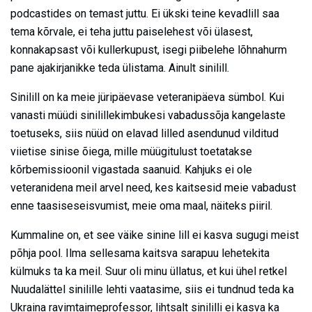
podcastides on temast juttu. Ei ükski teine kevadlill saa
tema kõrvale, ei teha juttu paiselehest või ülasest,
konnakapsast või kullerkupust, isegi piibelehe lõhnahurm
pane ajakirjanikke teda ülistama. Ainult sinilill.
Sinilill on ka meie jüripäevase veteranipäeva sümbol. Kui
vanasti müüdi sinilillekimbukesi vabadussõja kangelaste
toetuseks, siis nüüd on elavad lilled asendunud vilditud
viietise sinise õiega, mille müügitulust toetatakse
kõrbemissioonil vigastada saanuid. Kahjuks ei ole
veteranidena meil arvel need, kes kaitsesid meie vabadust
enne taasiseseisvumist, meie oma maal, näiteks piiril.
Kummaline on, et see väike sinine lill ei kasva sugugi meist
põhja pool. Ilma sellesama kaitsva sarapuu lehetekita
külmuks ta ka meil. Suur oli minu üllatus, et kui ühel retkel
Nuudalättel sinilille lehti vaatasime, siis ei tundnud teda ka
Ukraina ravimtaimeprofessor, lihtsalt sinililli ei kasva ka