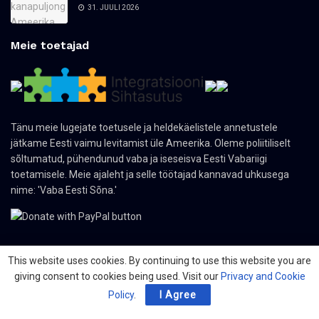
31. JUULI 2026
Meie toetajad
Tänu meie lugejate toetusele ja heldekäelistele annetustele
jätkame Eesti vaimu levitamist üle Ameerika. Oleme poliitiliselt
sõltumatud, pühendunud vaba ja iseseisva Eesti Vabariigi
toetamisele. Meie ajaleht ja selle töötajad kannavad uhkusega
nime: 'Vaba Eesti Sõna.'
This website uses cookies. By continuing to use this website you are
giving consent to cookies being used. Visit our
Privacy and Cookie
© 2024 The Nordic Press Estonian-American Publishers, Inc. All Rights
Reserved.
Policy
.
I Agree
Meist
Kontakt
Organisatsioonid
PDF ajaleht
Privacy Policy