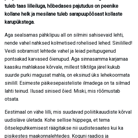
tuleb taas lilleiluga, hõbedases pajutudus on peenike
kollane helk ja mesilane tuleb sarapuupõõsast kollaste
karupükstega.
Aga sealsamas pähklipuu all on silmini sahisevaid lehti,
nende vahel nahksed kolmetised rohelised lehed. Sinililled!
Veidi sobramist lehtede vahel ja leiad peitupugenud
pontsakad karvased õienupud. Aga sinnasamma karjamaa
kaasiku mahlakase kõrvale, millest tilktilga järel kukub
suurde purki magusat mahla, on eksinud üks lehekoormata
sinilill. Esimeste päikesepaisteliste ilmadega on ta silmad
lahti teinud. Ilusad sinised õied. Miski, mis rõõmustab
otsata.
Eestimaal on vähe lilli, mis suudavad poliitikauudiste kõrval
uudisläve ületada. Kohe sellise hüppega, et tema
õitselepuhkemisest räägitakse nii uudistesaates kui ka
pisikestes maakonnalehtedes. Koguni raadios ja