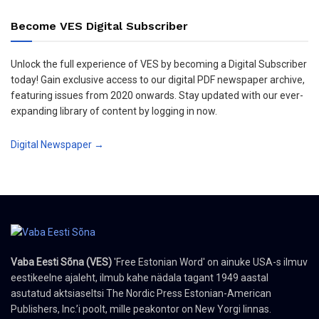
Become VES Digital Subscriber
Unlock the full experience of VES by becoming a Digital Subscriber
today! Gain exclusive access to our digital PDF newspaper archive,
featuring issues from 2020 onwards. Stay updated with our ever-
expanding library of content by logging in now.
Digital Newspaper →
Vaba Eesti Sõna (VES)
'Free Estonian Word' on ainuke USA-s ilmuv
eestikeelne ajaleht, ilmub kahe nädala tagant 1949 aastal
asutatud aktsiaseltsi The Nordic Press Estonian-American
Publishers, Inc.’i poolt, mille peakontor on New Yorgi linnas.