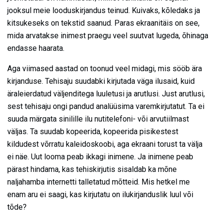
jooksul meie looduskirjandus teinud. Kuivaks, kõledaks ja
kitsukeseks on tekstid saanud. Paras ekraanitäis on see,
mida arvatakse inimest praegu veel suutvat lugeda, õhinaga
endasse haarata.
Aga viimased aastad on toonud veel midagi, mis sööb ära
kirjanduse. Tehisaju suudabki kirjutada väga ilusaid, kuid
äraleierdatud väljenditega luuletusi ja arutlusi. Just arutlusi,
sest tehisaju ongi pandud analüüsima varemkirjutatut. Ta ei
suuda märgata sinilille ilu nutitelefoni- või arvutiilmast
väljas. Ta suudab kopeerida, kopeerida pisikestest
kildudest võrratu kaleidoskoobi, aga ekraani torust ta välja
ei näe. Uut looma peab ikkagi inimene. Ja inimene peab
pärast hindama, kas tehiskirjutis sisaldab ka mõne
naljahamba internetti talletatud mõtteid. Mis hetkel me
enam aru ei saagi, kas kirjutatu on ilukirjanduslik luul või
tõde?