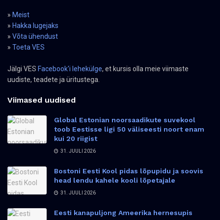
»
Meist
»
Hakka lugejaks
»
Võta ühendust
»
Toeta VES
Jälgi VES
Facebook'i lehekülge
, et kursis olla meie viimaste
uudiste, teadete ja üritustega.
Viimased uudised
Global Estonian noorsaadikute suvekool
toob Eestisse ligi 50 väliseesti noort enam
kui 20 riigist
31. JUULI 2026
Bostoni Eesti Kool pidas lõpupidu ja soovis
head lendu kahele kooli lõpetajale
31. JUULI 2026
Eesti kanapuljong Ameerika hernesupis