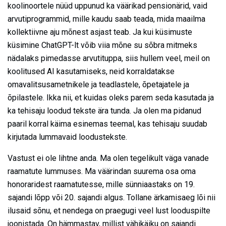
koolinoortele nüüd uppunud ka väärikad pensionärid, vaid
arvutiprogrammid, mille kaudu saab teada, mida maailma
kollektiivne aju mõnest asjast teab. Ja kui küsimuste
küsimine ChatGPT-lt võib viia mõne su sõbra mitmeks
nädalaks pimedasse arvutituppa, siis hullem veel, meil on
koolitused AI kasutamiseks, neid korraldatakse
omavalitsusametnikele ja teadlastele, õpetajatele ja
õpilastele. Ikka nii, et kuidas oleks parem seda kasutada ja
ka tehisaju loodud tekste ära tunda. Ja olen ma pidanud
paaril korral käima esinemas teemal, kas tehisaju suudab
kirjutada lummavaid loodustekste.
Vastust ei ole lihtne anda. Ma olen tegelikult väga vanade
raamatute lummuses. Ma väärindan suurema osa oma
honoraridest raamatutesse, mille sünniaastaks on 19.
sajandi lõpp või 20. sajandi algus. Tollane ärkamisaeg lõi nii
ilusaid sõnu, et nendega on praegugi veel lust looduspilte
joonistada. On hämmastav, millist vähikäiku on sajandi