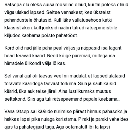
Rätsepa elu oleks suisa roosiline olnud, kui tal poleks olnud
väga ulakad lapsed. Seitse vennakest, kes üksteist
pahandustele õhutasid. Küll läks vallatusehoos katki
klaasist aken, küll jooksid naabri tütred rätsepmeistrile
kiljudes kaebama poiste pahatööst.
Kord olid nad jälle paha peal väljas ja näppasid isa tagant
head teravad käärid. Need kõige paremad, millega isa
härradele ülikondi välja lõikas.
Sel vanal ajal oli taevas veel nii madalal, et lapsed ulatasid
teravate kääridega taevast torkima. Siuh ja säuh käisid
käärid, üks auk teise järel. Aina lustlikumaks muutus
seltskond. Siis aga tuli rätsepaemand papale kaebama…
Vana rätsep sai kääride nürimise pärast hirmus pahaseks ja
hakkas lapsi pika nuiaga karistama. Piraki ja paraki veheldes
ajas ta pahategijaid taga. Aga ootamatult lõi ta lapsi