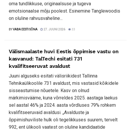
oma tundlikkuse, originaalsuse ja tugeva
emotsionaalse mõju poolest. Esinemine Tanglewoodis
on oluline rahvusvaheline...
BY
VABA EESTI SÕNA
27. JUUNI 2026
33
Välismaalaste huvi Eestis õppimise vastu on
kasvanud: TalTechi esitati 731
kvalifitseeruvat avaldust
Juuni alguseks esitati välisriikidest Tallinna
Tehnikaülikoolile 731 avaldust, mis vastasid kõikidele
sisseastumise nõuetele. Kasv on olnud
märkimisväärne, kuna võrreldes 2025. aastaga laekus
sel aastal 46% ja 2024. aasta võrdluses 79% rohkem
kvalifitseeruvaid avaldusi. „Avalduste ja
õppimishuviliste hulk oli tegelikkuses suurem, tervelt
992, ent ülikooli vaatest on oluline kandidaatide