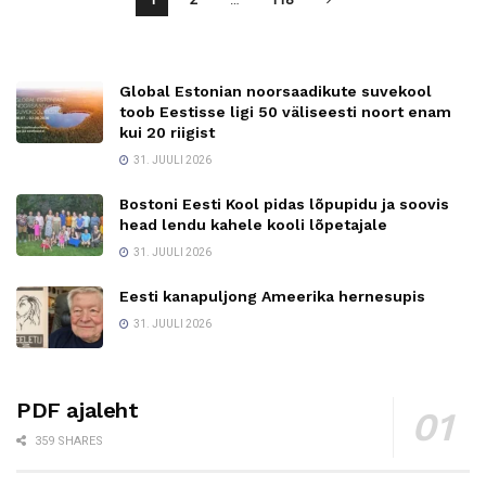
Global Estonian noorsaadikute suvekool
toob Eestisse ligi 50 väliseesti noort enam
kui 20 riigist
31. JUULI 2026
Bostoni Eesti Kool pidas lõpupidu ja soovis
head lendu kahele kooli lõpetajale
31. JUULI 2026
Eesti kanapuljong Ameerika hernesupis
31. JUULI 2026
PDF ajaleht
359 SHARES