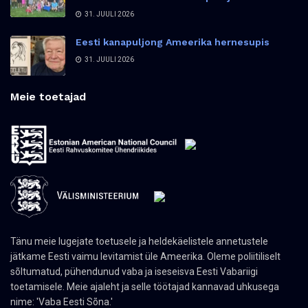
31. JUULI 2026
Eesti kanapuljong Ameerika hernesupis
31. JUULI 2026
Meie toetajad
Tänu meie lugejate toetusele ja heldekäelistele annetustele
jätkame Eesti vaimu levitamist üle Ameerika. Oleme poliitiliselt
sõltumatud, pühendunud vaba ja iseseisva Eesti Vabariigi
toetamisele. Meie ajaleht ja selle töötajad kannavad uhkusega
nime: 'Vaba Eesti Sõna.'