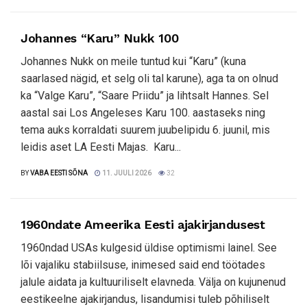
Johannes “Karu” Nukk 100
Johannes Nukk on meile tuntud kui “Karu” (kuna
saarlased nägid, et selg oli tal karune), aga ta on olnud
ka “Valge Karu”, “Saare Priidu” ja lihtsalt Hannes. Sel
aastal sai Los Angeleses Karu 100. aastaseks ning
tema auks korraldati suurem juubelipidu 6. juunil, mis
leidis aset LA Eesti Majas. Karu...
BY
VABA EESTI SÕNA
11. JUULI 2026
32
1960ndate Ameerika Eesti ajakirjandusest
1960ndad USAs kulgesid üldise optimismi lainel. See
lõi vajaliku stabiilsuse, inimesed said end töötades
jalule aidata ja kultuuriliselt elavneda. Välja on kujunenud
eestikeelne ajakirjandus, lisandumisi tuleb põhiliselt