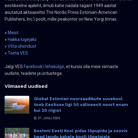
eestikeelne ajaleht, ilmub kahe nädala tagant 1949 aastal
asutatud aktsiaseltsi The Nordic Press Estonian-American
Publishers, Inc.’i poolt, mille peakontor on New Yorgi linnas.
»
Meist
»
Hakka lugejaks
»
Võta ühendust
»
Toeta VES
Jälgi VES
Facebook'i lehekülge
, et kursis olla meie viimaste
uudiste, teadete ja üritustega.
Viimased uudised
Global Estonian noorsaadikute suvekool
toob Eestisse ligi 50 väliseesti noort enam
kui 20 riigist
31. JUULI 2026
Bostoni Eesti Kool pidas lõpupidu ja soovis
head lendu kahele kooli lõpetajale