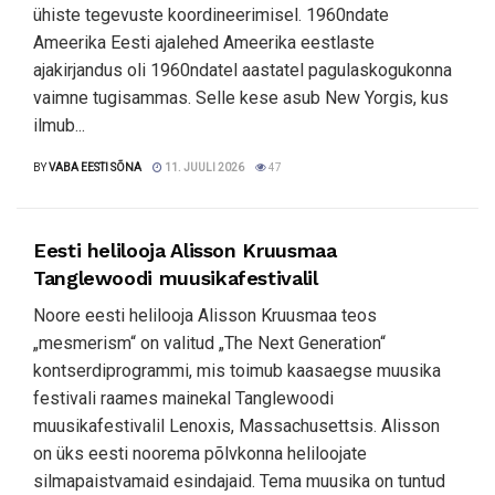
ühiste tegevuste koordineerimisel. 1960ndate
Ameerika Eesti ajalehed Ameerika eestlaste
ajakirjandus oli 1960ndatel aastatel pagulaskogukonna
vaimne tugisammas. Selle kese asub New Yorgis, kus
ilmub...
BY
VABA EESTI SÕNA
11. JUULI 2026
47
Eesti helilooja Alisson Kruusmaa
Tanglewoodi muusikafestivalil
Noore eesti helilooja Alisson Kruusmaa teos
„mesmerism“ on valitud „The Next Generation“
kontserdiprogrammi, mis toimub kaasaegse muusika
festivali raames mainekal Tanglewoodi
muusikafestivalil Lenoxis, Massachusettsis. Alisson
on üks eesti noorema põlvkonna heliloojate
silmapaistvamaid esindajaid. Tema muusika on tuntud