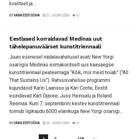
kvaliteet ja...
BY
VABA EESTI SÕNA
27. JUUNI 2026
45
Eestlased korraldavad Medinas uut
tähelepanuväärset kunstitriennaali
Juuni esimesel nädalavahetusel avati New Yorgi
osariigis Medinas esmakordselt uus kaasaegse
kunstitriennaal peateemaga “Kõik, mis meid hoiab” (“All
That Sustains Us”). Rahvusvahelise programmi
kujundasid Karin Laansoo ja Kari Conte, Eestit
esindavad Kärt Ojavee, Juss Heinsalu ja Roland
Reemaa. Kuni 7. septembrini kestev kunstitriennaal
toimub ligikaudu 6000 elanikuga New Yorgi osariigi...
BY
VABA EESTI SÕNA
23. JUUNI 2026
44
1
2
…
118