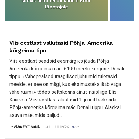
soovis head lendu kahele kooli
lõpetajale
Viis eestlast vallutasid Põhja-Ameerika
kõrgeima tipu
Viis eestlast seadsid eesmärgiks jõuda Põhja-
Ameerika kõrgeima mäe, 6190 meetri kõrguse Denali
tippu. «Vahepealsed traagilised juhtumid tuletasid
meelde, et see on mägi, kus eksimusteks jääb väga
vähe ruumi,» tõdes seltskonna ainus naisliige Elis
Kaurson. Viis eestlast alustasid 1. juunil teekonda
Põhja-Ameerika kõrgeima mäe Denali tippu. Alaskal
asuva mäe, mida paljud...
BY
VABA EESTI SÕNA
31. JUULI 2026
22