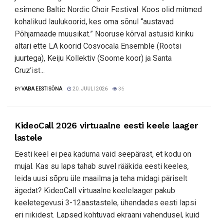
esimene Baltic Nordic Choir Festival. Koos olid mitmed
kohalikud laulukoorid, kes oma sõnul “austavad
Põhjamaade muusikat.” Nooruse kõrval astusid kiriku
altari ette LA koorid Cosvocala Ensemble (Rootsi
juurtega), Keiju Kollektiv (Soome koor) ja Santa
Cruz’ist...
BY
VABA EESTI SÕNA
20. JUULI 2026
36
KideoCall 2026 virtuaalne eesti keele laager
lastele
Eesti keel ei pea kaduma vaid seepärast, et kodu on
mujal. Kas su laps tahab suvel rääkida eesti keeles,
leida uusi sõpru üle maailma ja teha midagi päriselt
ägedat? KideoCall virtuaalne keelelaager pakub
keeletegevusi 3-12aastastele, ühendades eesti lapsi
eri riikidest. Lapsed kohtuvad ekraani vahendusel, kuid