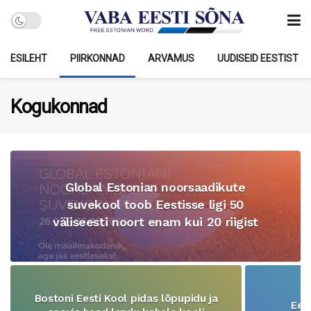
ESILEHT
PIIRKONNAD
ARVAMUS
UUDISEID EESTIST
Kogukonnad
Global Estonian noorsaadikute
suvekool toob Eestisse ligi 50
väliseesti noort enam kui 20 riigist
Bostoni Eesti Kool pidas lõpupidu ja
Ees