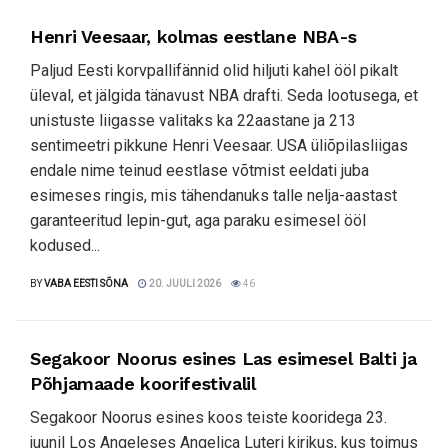
Henri Veesaar, kolmas eestlane NBA-s
Paljud Eesti korvpallifännid olid hiljuti kahel ööl pikalt
üleval, et jälgida tänavust NBA drafti. Seda lootusega, et
unistuste liigasse valitaks ka 22aastane ja 213
sentimeetri pikkune Henri Veesaar. USA üliõpilasliigas
endale nime teinud eestlase võtmist eeldati juba
esimeses ringis, mis tähendanuks talle nelja-aastast
garanteeritud lepin-gut, aga paraku esimesel ööl
kodused...
BY
VABA EESTI SÕNA
20. JUULI 2026
46
Segakoor Noorus esines Las esimesel Balti ja
Põhjamaade koorifestivalil
Segakoor Noorus esines koos teiste kooridega 23.
juunil Los Angeleses Angelica Luteri kirikus, kus toimus