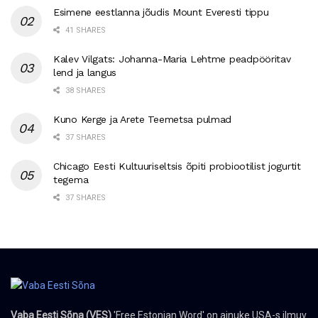
Esimene eestlanna jõudis Mount Everesti tippu
41 SHARES
Kalev Vilgats: Johanna-Maria Lehtme peadpööritav
lend ja langus
38 SHARES
Kuno Kerge ja Arete Teemetsa pulmad
37 SHARES
Chicago Eesti Kultuuriseltsis õpiti probiootilist jogurtit
tegema
37 SHARES
Vaba Eesti Sõna (VES)
'Free Estonian Word' on ainuke USA-s ilmuv