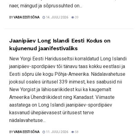
naer, mängud ja sõprussuhted on...
BY
VABA EESTI SÕNA
14. JUULI 2026
39
Jaanipäev Long Islandi Eesti Kodus on
kujunenud jaanifestivaliks
New Yorgi Eesti Haridusseltsi korraldatud Long Islandi
jaanipäev-spordipäev tõi tänavu taas kokku eestlasi ja
Eesti sõpru üle kogu Põhja-Ameerika. Nädalavahetuse
jooksul osales üritusel 339 inimest, kes saabusid nii
New Yorgist ja lähiosariikidest kui ka kaugemalt
Ameerika Ühendriikidest ning Kanadast. Viimaste
aastatega on Long Islandi jaanipäev-spordipäev
kasvanud ühepäevasest üritusest terve
nädalavahetuse...
BY
VABA EESTI SÕNA
11. JUULI 2026
58