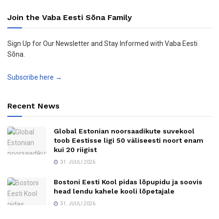
Join the Vaba Eesti Sõna Family
Sign Up for Our Newsletter and Stay Informed with Vaba Eesti
Sõna.
Subscribe here →
Recent News
Global Estonian noorsaadikute suvekool
toob Eestisse ligi 50 väliseesti noort enam
kui 20 riigist
31. JUULI 2026
Bostoni Eesti Kool pidas lõpupidu ja soovis
head lendu kahele kooli lõpetajale
31. JUULI 2026