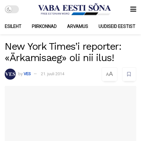
ESILEHT
PIIRKONNAD
ARVAMUS
UUDISEID EESTIST
New York Times’i reporter:
«Ärkamisaeg» oli nii ilus!
A
by
VES
21. juuli 2014
A