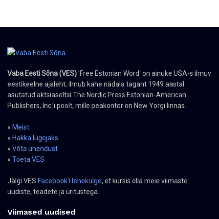
Vaba Eesti Sõna (VES)
'Free Estonian Word' on ainuke USA-s ilmuv
eestikeelne ajaleht, ilmub kahe nädala tagant 1949 aastal
asutatud aktsiaseltsi The Nordic Press Estonian-American
Publishers, Inc.’i poolt, mille peakontor on New Yorgi linnas.
»
Meist
»
Hakka lugejaks
»
Võta ühendust
»
Toeta VES
Jälgi VES
Facebook'i lehekülge
, et kursis olla meie viimaste
uudiste, teadete ja üritustega.
Viimased uudised