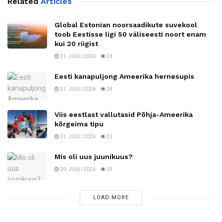
Related
Articles
Global Estonian noorsaadikute suvekool
toob Eestisse ligi 50 väliseesti noort enam
kui 20 riigist
31. JUULI 2026
23
Eesti kanapuljong Ameerika hernesupis
31. JUULI 2026
24
Viis eestlast vallutasid Põhja-Ameerika
kõrgeima tipu
31. JUULI 2026
22
Mis oli uus juunikuus?
20. JUULI 2026
33
LOAD MORE