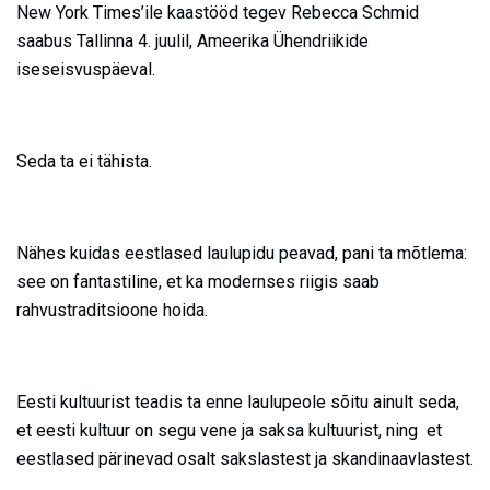
New York Times’ile kaastööd tegev Rebecca Schmid
saabus Tallinna 4. juulil, Ameerika Ühendriikide
iseseisvuspäeval.
Seda ta ei tähista.
Nähes kuidas eestlased laulupidu peavad, pani ta mõtlema:
see on fantastiline, et ka modernses riigis saab
rahvustraditsioone hoida.
Eesti kultuurist teadis ta enne laulupeole sõitu ainult seda,
et eesti kultuur on segu vene ja saksa kultuurist, ning et
eestlased pärinevad osalt sakslastest ja skandinaavlastest.