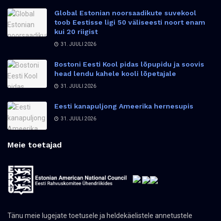
Global Estonian noorsaadikute suvekool
toob Eestisse ligi 50 väliseesti noort enam
kui 20 riigist
31. JUULI 2026
Bostoni Eesti Kool pidas lõpupidu ja soovis
head lendu kahele kooli lõpetajale
31. JUULI 2026
Eesti kanapuljong Ameerika hernesupis
31. JUULI 2026
Meie toetajad
Tänu meie lugejate toetusele ja heldekäelistele annetustele