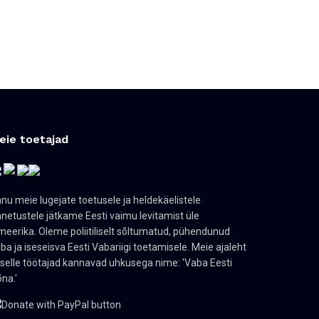
eie toetajad
nu meie lugejate toetusele ja heldekäelistele
netustele jätkame Eesti vaimu levitamist üle
eerika. Oleme poliitiliselt sõltumatud, pühendunud
ba ja iseseisva Eesti Vabariigi toetamisele. Meie ajaleht
 selle töötajad kannavad uhkusega nime: 'Vaba Eesti
na.'