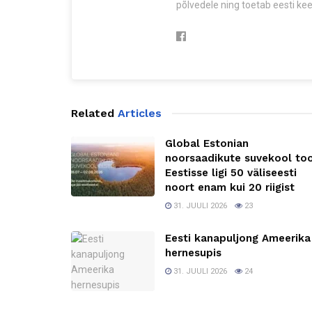
põlvedele ning toetab eesti keel
Related
Articles
Global Estonian
noorsaadikute suvekool to
Eestisse ligi 50 väliseesti
noort enam kui 20 riigist
31. JUULI 2026
23
Eesti kanapuljong Ameerika
hernesupis
31. JUULI 2026
24