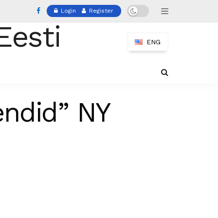
Login
Register
ENG
endid” NY