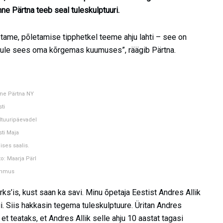
e Pärtna teeb seal tuleskulptuuri.
etame, põletamise tipphetkel teeme ahju lahti – see on
tule sees oma kõrgemas kuumuses”, räägib Pärtna.
ne Pärtna NY
ti
ltuuripäevadel
sti Maja
ises saalis.
to: Maarja Pärl
hmus
ks’is, kust saan ka savi. Minu õpetaja Eestist Andres Allik
gi. Siis hakkasin tegema tuleskulptuure. Üritan Andres
, et teataks, et Andres Allik selle ahju 10 aastat tagasi