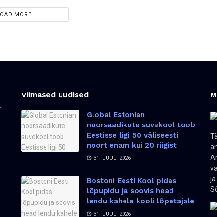
LOAD MORE
Viimased uudised
M
Global Estonian
noorsaadikute suvekool toob
Eestisse ligi 50 väliseesti
Tä
noort enam kui 20 riigist
an
Am
31. JUULI 2026
va
ja
Bostoni Eesti Kool pidas
Sõ
lõpupidu ja soovis head
lendu kahele kooli lõpetajale
31. JUULI 2026