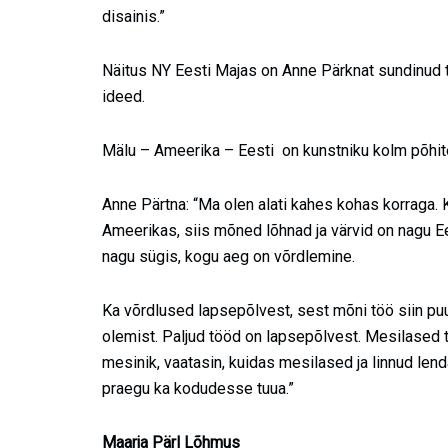
disainis.”
Näitus NY Eesti Majas on Anne Pärknat sundinud 
ideed.
Mälu – Ameerika – Eesti on kunstniku kolm põhite
Anne Pärtna: “Ma olen alati kahes kohas korraga. K
Ameerikas, siis mõned lõhnad ja värvid on nagu E
nagu sügis, kogu aeg on võrdlemine.
Ka võrdlused lapsepõlvest, sest mõni töö siin pu
olemist. Paljud tööd on lapsepõlvest. Mesilased 
mesinik, vaatasin, kuidas mesilased ja linnud lend
praegu ka kodudesse tuua.”
Maarja Pärl Lõhmus