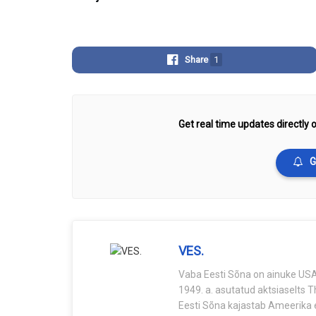
Share
1
Get real time updates directly o
G
VES.
Vaba Eesti Sõna on ainuke USA-
1949. a. asutatud aktsiaselts 
Eesti Sõna kajastab Ameerika e