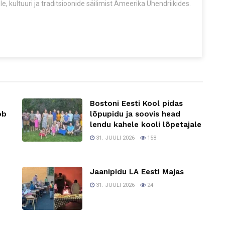
e, kultuuri ja traditsioonide säilimist Ameerika Ühendriikides.
Bostoni Eesti Kool pidas
ob
lõpupidu ja soovis head
lendu kahele kooli lõpetajale
31. JUULI 2026
158
Jaanipidu LA Eesti Majas
31. JUULI 2026
24