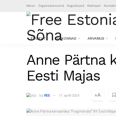
Meist
Organisatsioonid
Kogudused
Reklaam
Kontakt
ESILEHT
PIIRKONNAD
ARVAMUS
Anne Pärtna 
Eesti Majas
A
by
VES.
17. aprill 2024
A