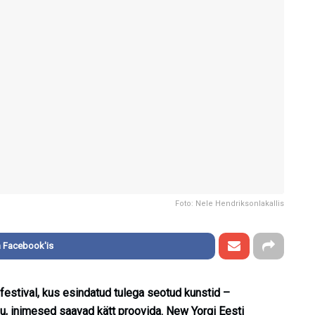
Foto: Nele Hendriksonlakallis
 Facebook'is
efestival, kus esindatud tulega seotud kunstid –
lu, inimesed saavad kätt proovida. New Yorgi Eesti