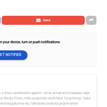
Send
n your device, turn on push notifications.
ET NOTIFIED
s ilmuv eestikeelne ajaleht. Lehte annab kord nädalas välja
The Nordic Press, mille peakontor asub New Yorgi linnas. Vaba
esti kogukonna elu, talletades seda ka järgnevatele