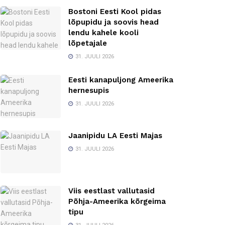
Bostoni Eesti Kool pidas
lõpupidu ja soovis head
lendu kahele kooli
lõpetajale
31. JUULI 2026
Eesti kanapuljong Ameerika
hernesupis
31. JUULI 2026
Jaanipidu LA Eesti Majas
31. JUULI 2026
Viis eestlast vallutasid
Põhja-Ameerika kõrgeima
tipu