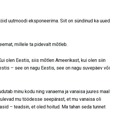
töid uutmoodi eksponeerima. Siit on sündinud ka uued
emat, millele ta pidevalt mõtleb.
ui olen Eestis, siis mõtlen Ameerikast, kui olen siin
estis – see on nagu Eestis, see on nagu suvepäev või
udutab minu kodu ning vanaema ja vanaisa juures maal
tulevad mu töödesse seepärast, et mu vanaisa oli
asid – teadsin, et oled hoitud. Ma tahan seda tunnet