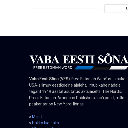
Vaba Eesti Sõna (VES)
'Free Estonian Word' on ainuke
USA-s ilmuv eestikeelne ajaleht, ilmub kahe nädala
tagant 1949 aastal asutatud aktsiaseltsi The Nordic
Press Estonian-American Publishers, Inc.’i poolt, mille
peakontor on New Yorgi linnas.
»
Meist
»
Hakka lugejaks