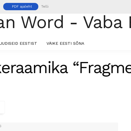
PDF ajaleht
Telli
UUDISEID EESTIST
VÄIKE EESTI SÕNA
keraamika “Fragm