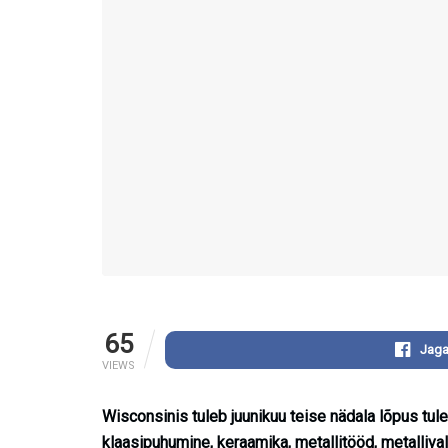
65
Jaga
VIEWS
Wisconsinis tuleb juunikuu teise nädala lõpus tul
klaasipuhumine, keraamika, metallitööd, metalliva