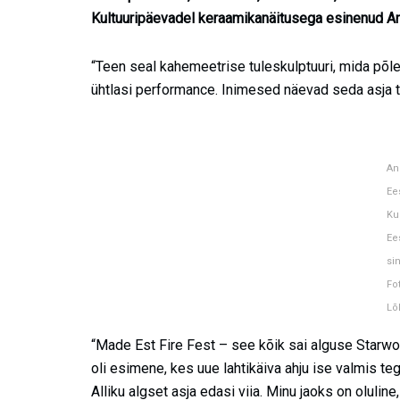
Kultuuripäevadel keraamikanäitusega esinenud Ann
“Teen seal kahemeetrise tuleskulptuuri, mida põl
ühtlasi performance. Inimesed näevad seda asja 
An
Ees
Ku
Ee
sin
Fo
Lõ
“Made Est Fire Fest – see kõik sai alguse Starwor
oli esimene, kes uue lahtikäiva ahju ise valmis te
Alliku algset asja edasi viia. Minu jaoks on oluline