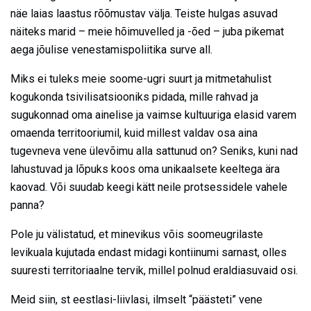
näe laias laastus rõõmustav välja. Teiste hulgas asuvad
näiteks marid – meie hõimuvelled ja -õed – juba pikemat
aega jõulise venestamispoliitika surve all.
Miks ei tuleks meie soome-ugri suurt ja mitmetahulist
kogukonda tsivilisatsiooniks pidada, mille rahvad ja
sugukonnad oma ainelise ja vaimse kultuuriga elasid varem
omaenda territooriumil, kuid millest valdav osa aina
tugevneva vene ülevõimu alla sattunud on? Seniks, kuni nad
lahustuvad ja lõpuks koos oma unikaalsete keeltega ära
kaovad. Või suudab keegi kätt neile protsessidele vahele
panna?
Pole ju välistatud, et minevikus võis soomeugrilaste
levikuala kujutada endast midagi kontiinumi sarnast, olles
suuresti territoriaalne tervik, millel polnud eraldiasuvaid osi.
Meid siin, st eestlasi-liivlasi, ilmselt “päästeti” vene