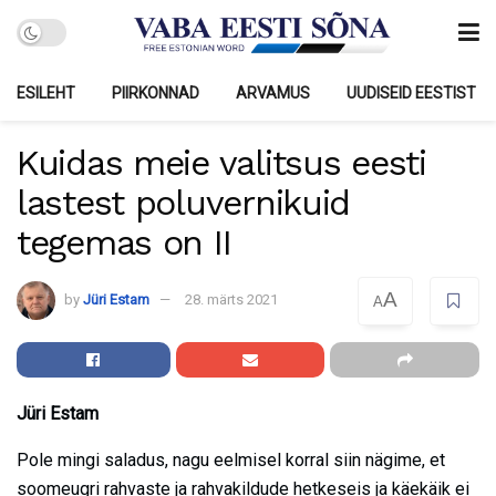
ESILEHT
PIIRKONNAD
ARVAMUS
UUDISEID EESTIST
Kuidas meie valitsus eesti
lastest poluvernikuid
tegemas on II
A
by
Jüri Estam
28. märts 2021
A
Jüri Estam
Pole mingi saladus, nagu eelmisel korral siin nägime, et
soomeugri rahvaste ja rahvakildude hetkeseis ja käekäik ei