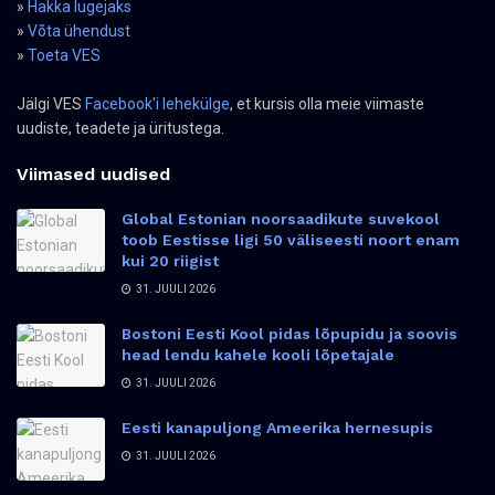
»
Hakka lugejaks
»
Võta ühendust
»
Toeta VES
Jälgi VES
Facebook'i lehekülge
, et kursis olla meie viimaste
uudiste, teadete ja üritustega.
Viimased uudised
Global Estonian noorsaadikute suvekool
toob Eestisse ligi 50 väliseesti noort enam
kui 20 riigist
31. JUULI 2026
Bostoni Eesti Kool pidas lõpupidu ja soovis
head lendu kahele kooli lõpetajale
31. JUULI 2026
Eesti kanapuljong Ameerika hernesupis
31. JUULI 2026