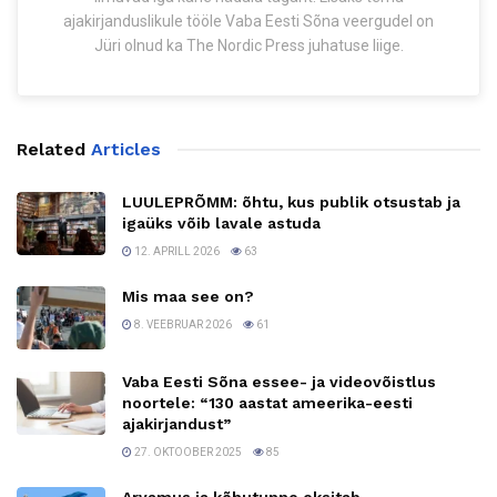
ajakirjanduslikule tööle Vaba Eesti Sõna veergudel on
Jüri olnud ka The Nordic Press juhatuse liige.
Related
Articles
LUULEPRÕMM: õhtu, kus publik otsustab ja
igaüks võib lavale astuda
12. APRILL 2026
63
Mis maa see on?
8. VEEBRUAR 2026
61
Vaba Eesti Sõna essee- ja videovõistlus
noortele: “130 aastat ameerika-eesti
ajakirjandust”
27. OKTOOBER 2025
85
Arvamus ja kõhutunne eksitab