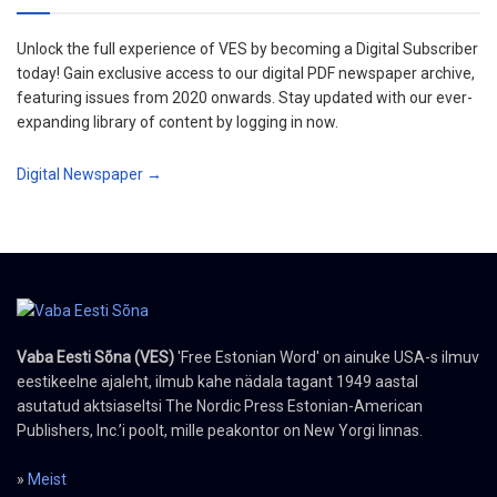
Unlock the full experience of VES by becoming a Digital Subscriber
today! Gain exclusive access to our digital PDF newspaper archive,
featuring issues from 2020 onwards. Stay updated with our ever-
expanding library of content by logging in now.
Digital Newspaper →
Vaba Eesti Sõna (VES)
'Free Estonian Word' on ainuke USA-s ilmuv
eestikeelne ajaleht, ilmub kahe nädala tagant 1949 aastal
asutatud aktsiaseltsi The Nordic Press Estonian-American
Publishers, Inc.’i poolt, mille peakontor on New Yorgi linnas.
»
Meist