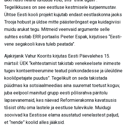
Tegelikkuses on see eestluse kestmisele kurjaennustav.
Ühtse Eesti kooli projekt kujutab endast eestlaskonna jaoks
Trooja hobust ja üldse mitte päästerõngast ega kuidagiviisi
muidu arukat tegu. Mitmeid veenvaid argumente selle
suhtes esitab ERR portaalis Peeter Espak, kirjutises “Eesti-
vene segakooli kava tuleb peatada”.
Ajakirjanik Vahur Koorits kirjutas Eesti Päevalehes 15.
märtsil: ÜEK “kehtestamist takistab venekeelsete inimeste
tugev kontsentreerumine teatud piirkondadesse ja üleüldine
kooliõpetajate puudus”. Tegelikult on seda takistada
püüdmas ka sotsiaalmeedias aina suuremat toetust koguv,
juba eelpool mainitud grupp eesti põlisrahva päritolu
lapsevanemaid, kes näevad Reformierakonna kavatsusis
tõsist ohtu oma lastele ja eestluse tulevikule. Muidugi
soovivad ka Eestisse elama asustatud venelastest paljud,
et “nende” koolid alles jääksid.