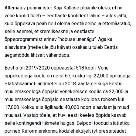
Alternatiiv peaminister Kaja Kallase plaanile oleks, et nn
vene koolid tuleb – eestlaste koolidest lahus – alles jätta,
kuid õppekava peab neil olema eestikeelne ja ettemääratud,
selle asemel, et kremlikeskne ja eestlaste
õppeprogrammist erinev “hobuse unenägu”. Aga ka
slaavlaste (meile üle jõu käivat) osakaalu tuleb Eestis
aegamööda lihtsalt vähendada.
Eestis oli 2019/2020 õppeaastal 518 kooli. Vene
õppekeelega koole on neist 67, kokku ligi 22,000 õpilasega.
Statistikaameti andmetel oli 2018. aasta seisuga Eestis
muu emakeelega õppijaid venekeelses koolis ca 22,000 ja
muu emakeelega õppijaid eestlaste koolides rohkem kui
17,000. Kokku siis ligikaudu 40,000 noort slaavlast ja muud
muulast. Vastab tõele, et huvi eesti keeles õppida kasvab
selle kontingendi liikmete hulgas. Eelpool toodud statistika
pärineb Reformierakonna koduleheküljelt (vt pressiteadet