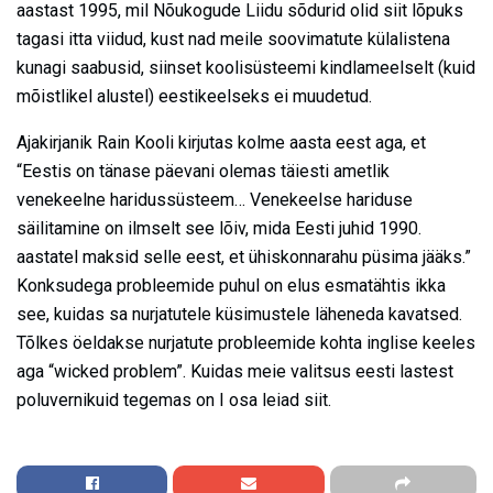
aastast 1995, mil Nõukogude Liidu sõdurid olid siit lõpuks
tagasi itta viidud, kust nad meile soovimatute külalistena
kunagi saabusid, siinset koolisüsteemi kindlameelselt (kuid
mõistlikel alustel) eestikeelseks ei muudetud.
Ajakirjanik Rain Kooli kirjutas kolme aasta eest aga, et
“Eestis on tänase päevani olemas täiesti ametlik
venekeelne haridussüsteem… Venekeelse hariduse
säilitamine on ilmselt see lõiv, mida Eesti juhid 1990.
aastatel maksid selle eest, et ühiskonnarahu püsima jääks.”
Konksudega probleemide puhul on elus esmatähtis ikka
see, kuidas sa nurjatutele küsimustele läheneda kavatsed.
Tõlkes öeldakse nurjatute probleemide kohta inglise keeles
aga “wicked problem”. Kuidas meie valitsus eesti lastest
poluvernikuid tegemas on I osa leiad siit.