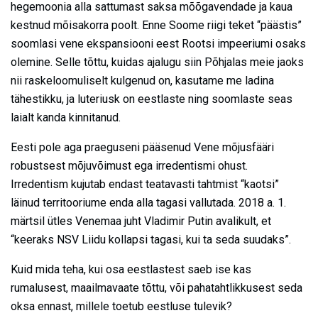
hegemoonia alla sattumast saksa mõõgavendade ja kaua
kestnud mõisakorra poolt. Enne Soome riigi teket “päästis”
soomlasi vene ekspansiooni eest Rootsi impeeriumi osaks
olemine. Selle tõttu, kuidas ajalugu siin Põhjalas meie jaoks
nii raskeloomuliselt kulgenud on, kasutame me ladina
tähestikku, ja luteriusk on eestlaste ning soomlaste seas
laialt kanda kinnitanud.
Eesti pole aga praeguseni pääsenud Vene mõjusfääri
robustsest mõjuvõimust ega irredentismi ohust.
Irredentism kujutab endast teatavasti tahtmist “kaotsi”
läinud territooriume enda alla tagasi vallutada. 2018 a. 1.
märtsil ütles Venemaa juht Vladimir Putin avalikult, et
“keeraks NSV Liidu kollapsi tagasi, kui ta seda suudaks”.
Kuid mida teha, kui osa eestlastest saeb ise kas
rumalusest, maailmavaate tõttu, või pahatahtlikkusest seda
oksa ennast, millele toetub eestluse tulevik?