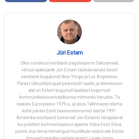
Jüri Estam
Olles sündinud eestlaste pagulasperre Saksamaal,
võrsus ajakirjanik Jüri Estam täiskasvanuks keset
eestlaste kogukondi New Yorgis ja Los Angeleses.
Pärast ülikooliõpinguid peamiselt raadio ja televisiooni
alal on Estam kogunud laialdast kogemust
kommunikatsioonivaldkonna mitmetes harudes. Ta
naases Euroopasse 1979.a., ja asus Tallinnasse elama
kohe pärast Eesti taasiseseisvumist aastal 1991.
Ameerika eestlased tunnevad Jüri Estamit tänapäeval
kui poliitilist kommentaatorit ajalehe Vaba Eesti Sõna
juures, kus tema hinnangud muutlikule olukorrale Eestis
ilmuvad iga kahe nädala tagant. Lisaks tema