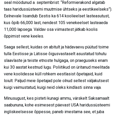
seal möödunud a. septembrist: “Reformierakond algatab
taas haridussüsteemi muutmise ühtseks ja eestikeelseks”).
Eelnevale lisandub Eestis ka 614 koolieelset lasteasutust,
kus õpib 66,000 last, nendest 105 venekeelset lasteaeda
11,000 lapsega. Valdav osa viimastest jätkab koolis
õppimist vene keeles.
Saaga sellest, kuidas on abitult ja hädavaevu püütud toime
tulla Eestisse ja Lätisse õigusvastaselt asustatud tohutu
slaavlaste ja teiste etnoste hulgaga, on praeguseks enam
kui 30 aastat kestnud lugu. Poliitikud on üritanud meelitada
vene koolidesse küll rohkem eestlasist õpetajaid, kuid
loiult. Paljud meie õpetajad pole olnud sellest väljakutsest
kuigi vaimustatud, kuigi neid oleks kindlasti sinna vaja.
Minusugust, kes pisteti kunagi ammu, värskelt Saksamaalt
saabununa, kohe esimesest päevast USA haridussüsteemi
ingliskeelsesse õppesse, paneb imestama see, et juba