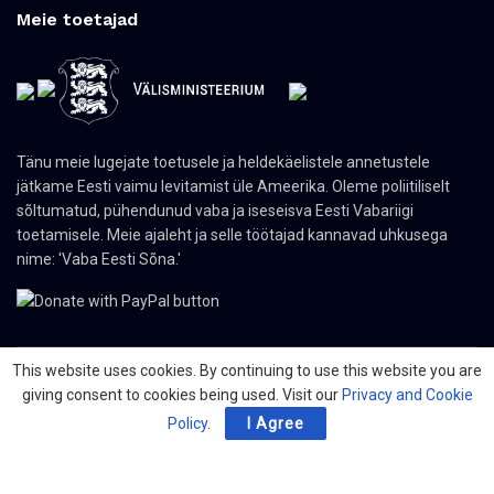
Meie toetajad
Tänu meie lugejate toetusele ja heldekäelistele annetustele
jätkame Eesti vaimu levitamist üle Ameerika. Oleme poliitiliselt
sõltumatud, pühendunud vaba ja iseseisva Eesti Vabariigi
toetamisele. Meie ajaleht ja selle töötajad kannavad uhkusega
nime: 'Vaba Eesti Sõna.'
This website uses cookies. By continuing to use this website you are
giving consent to cookies being used. Visit our
Privacy and Cookie
© 2024 The Nordic Press Estonian-American Publishers, Inc. All Rights
Reserved.
Policy
.
I Agree
Meist
Kontakt
Organisatsioonid
PDF ajaleht
Privacy Policy