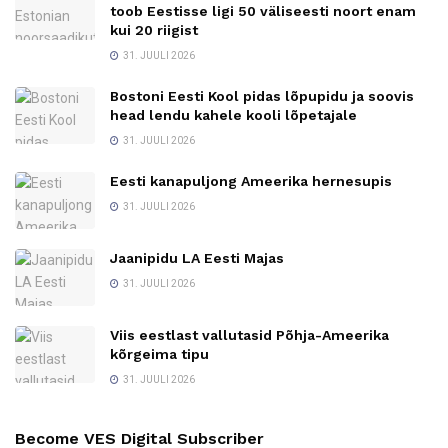
toob Eestisse ligi 50 väliseesti noort enam
kui 20 riigist
31. JUULI 2026
Bostoni Eesti Kool pidas lõpupidu ja soovis
head lendu kahele kooli lõpetajale
31. JUULI 2026
Eesti kanapuljong Ameerika hernesupis
31. JUULI 2026
Jaanipidu LA Eesti Majas
31. JUULI 2026
Viis eestlast vallutasid Põhja-Ameerika
kõrgeima tipu
31. JUULI 2026
Become VES Digital Subscriber