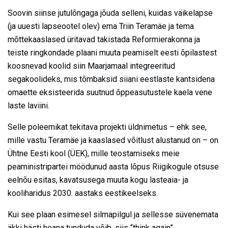
Soovin siinse jutulõngaga jõuda selleni, kuidas väikelapse
(ja uuesti lapseootel olev) ema Triin Teramäe ja tema
mõttekaaslased üritavad takistada Reformierakonna ja
teiste ringkondade plaani muuta peamiselt eesti õpilastest
koosnevad koolid siin Maarjamaal integreeritud
segakoolideks, mis tõmbaksid siiani eestlaste kantsidena
omaette eksisteerida suutnud õppeasutustele kaela vene
laste laviini.
Selle poleemikat tekitava projekti üldnimetus – ehk see,
mille vastu Teramäe ja kaaslased võitlust alustanud on – on
Ühtne Eesti kool (ÜEK), mille teostamiseks meie
peaministripartei möödunud aasta lõpus Riigikogule otsuse
eelnõu esitas, kavatsusega muuta kogu lasteaia- ja
kooliharidus 2030. aastaks eestikeelseks.
Kui see plaan esimesel silmapilgul ja sellesse süvenemata
äkki hästi heana tunduda võib, siis “think again”.