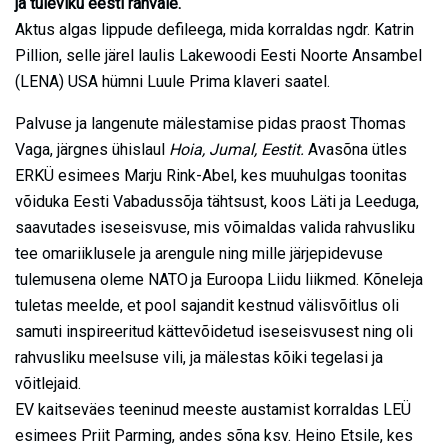
ja tuleviku eesti rahvale.
Aktus algas lippude defileega, mida korraldas ngdr. Katrin
Pillion, selle järel laulis Lakewoodi Eesti Noorte Ansambel
(LENA) USA hümni Luule Prima klaveri saatel.
Palvuse ja langenute mälestamise pidas praost Thomas
Vaga, järgnes ühislaul
Hoia, Jumal, Eestit.
Avasõna ütles
ERKÜ esimees Marju Rink-Abel, kes muuhulgas toonitas
võiduka Eesti Vabadussõja tähtsust, koos Läti ja Leeduga,
saavutades iseseisvuse, mis võimaldas valida rahvusliku
tee omariiklusele ja arengule ning mille järjepidevuse
tulemusena oleme NATO ja Euroopa Liidu liikmed. Kõneleja
tuletas meelde, et pool sajandit kestnud välisvõitlus oli
samuti inspireeritud kättevõidetud iseseisvusest ning oli
rahvusliku meelsuse vili, ja mälestas kõiki tegelasi ja
võitlejaid.
EV kaitseväes teeninud meeste austamist korraldas LEÜ
esimees Priit Parming, andes sõna ksv. Heino Etsile, kes