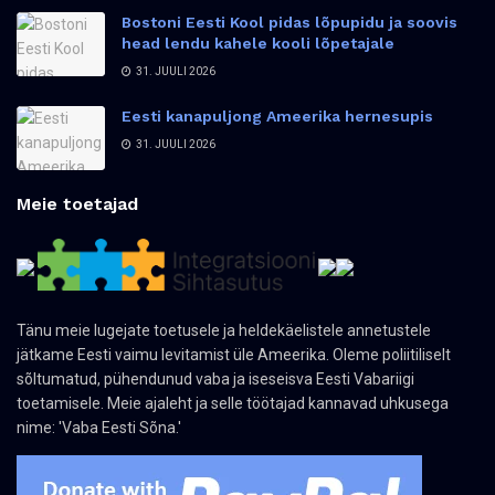
Bostoni Eesti Kool pidas lõpupidu ja soovis
head lendu kahele kooli lõpetajale
31. JUULI 2026
Eesti kanapuljong Ameerika hernesupis
31. JUULI 2026
Meie toetajad
Tänu meie lugejate toetusele ja heldekäelistele annetustele
jätkame Eesti vaimu levitamist üle Ameerika. Oleme poliitiliselt
sõltumatud, pühendunud vaba ja iseseisva Eesti Vabariigi
toetamisele. Meie ajaleht ja selle töötajad kannavad uhkusega
nime: 'Vaba Eesti Sõna.'