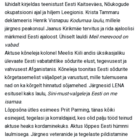
lühidalt kirjeldas teenistust Eesti Kaitseväes, Nõukogude
okupatsiooni ajal ja hiljem Leegionis. Krista Tammaru
deklameeris Henrik Visnapuu
Kodumaa laulu
, millele
järgnes peakonsul Jaanus Kirikmäe tervitus ja rida ajaloolisi
märkmeid Eesti ajaloost. Ühiselt lauldi
Meil merevood on
vabad
.
Aktuse kõneleja kolonel Meelis Kiili andis üksikasjaliku
ülevaate Eesti vabatahtlike sõdurite elust, tegevusest ja
vahvusest Afganistanis. Kõneleja toonitas Eesti sõdurite
kõrgetasemelist väljaõpet ja varustust, mille tulemusena
nad on ka kõrgelt hinnatud sõjamehed. Järgnesid LENA
esitusel kaks laulu,
Sini-must-valgele
ja
Eesti on me
isamaa
.
Lõppsõna ütles esimees Priit Parming, tänas kõiki
esinejaid, tegelasi ja korraldajaid, kes olid palju tööd teinud
aktuse heaks kordaminekuks. Aktus lõppes Eesti hümnni
laulmisega. Järgnes veteranide ja tegelaste pildistamine