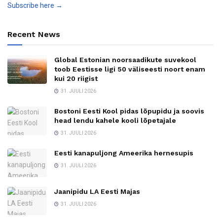
Subscribe here →
Recent News
Global Estonian noorsaadikute suvekool
toob Eestisse ligi 50 väliseesti noort enam
kui 20 riigist
31. JUULI 2026
Bostoni Eesti Kool pidas lõpupidu ja soovis
head lendu kahele kooli lõpetajale
31. JUULI 2026
Eesti kanapuljong Ameerika hernesupis
31. JUULI 2026
Jaanipidu LA Eesti Majas
31. JUULI 2026