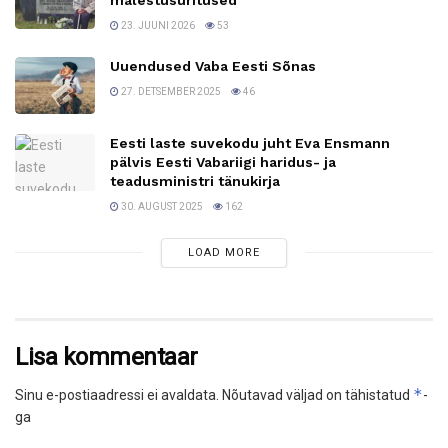
23. JUUNI 2026
53
Uuendused Vaba Eesti Sõnas
27. DETSEMBER 2025
46
Eesti laste suvekodu juht Eva Ensmann
pälvis Eesti Vabariigi haridus- ja
teadusministri tänukirja
30. AUGUST 2025
162
LOAD MORE
Lisa kommentaar
*
Sinu e-postiaadressi ei avaldata.
Nõutavad väljad on tähistatud
-
ga