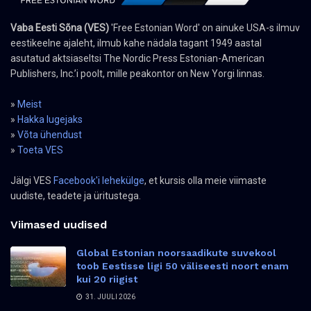
Vaba Eesti Sõna (VES)
'Free Estonian Word' on ainuke USA-s ilmuv
eestikeelne ajaleht, ilmub kahe nädala tagant 1949 aastal
asutatud aktsiaseltsi The Nordic Press Estonian-American
Publishers, Inc.’i poolt, mille peakontor on New Yorgi linnas.
»
Meist
»
Hakka lugejaks
»
Võta ühendust
»
Toeta VES
Jälgi VES
Facebook'i lehekülge
, et kursis olla meie viimaste
uudiste, teadete ja üritustega.
Viimased uudised
Global Estonian noorsaadikute suvekool
toob Eestisse ligi 50 väliseesti noort enam
kui 20 riigist
31. JUULI 2026