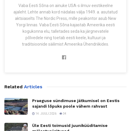
Vaba Eesti Sõna on ainuke USA-s ilmuv eestikeelne
ajaleht. Lehte annab kord nädalas välja 1949. a. asutatud
aktsiaselts The Nordic Press, mille peakontor asub New
Yorgi linnas. Vaba Eesti Sõna kajastab Ameerika eesti
kogukonna elu, talletades seda ka järgnevatele
põlvedele ning toetab eesti keele, kultuuri ja
traditsioonide säilimist Ameerika Ühendriikides.
Related
Articles
Praeguse sündimuse jätkumisel on Eestis
sajandi lõpuks poole vähem rahvast
14. JUULI 2026
34
Üle Eesti toimusid juuniküüditamise
mälestusüritused