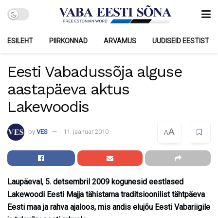
ESILEHT
PIIRKONNAD
ARVAMUS
UUDISEID EESTIST
Eesti Vabadussõja alguse
aastapäeva aktus
Lakewoodis
A
by
VES
11. jaanuar 2010
A
Laupäeval, 5. detsembril 2009 kogunesid eestlased
Lakewoodi Eesti Majja tähistama traditsioonilist tähtpäeva
Eesti maa ja rahva ajaloos, mis andis elujõu Eesti Vabariigile