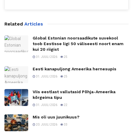
Related
Articles
Global Estonian noorsaadikute suvekool
toob Eestisse ligi 50 väliseesti noort enam
kui 20 riigist
31. JUULI 2026
25
Eesti kanapuljong Ameerika hernesupis
31. JUULI 2026
25
Viis eestlast vallutasid Põhja-Ameerika
kõrgeima tipu
31. JUULI 2026
22
Mis oli uus juunikuus?
20. JUULI 2026
33