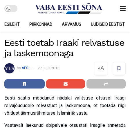
ESILEHT
PIIRKONNAD
ARVAMUS
UUDISEID EESTIST
Eesti toetab Iraaki relvastuse
ja laskemoonaga
A
by
VES
27. juuli 2015
A
Eesti saatis möödunud nädalal valitsuse otsusel Iraagi
relvajõududele relvastust ja laskemoona, et toetada riigi
võitlust äärmusrühmituse Islamiriik vastu.
Vastavalt laekunud abipalvele otsustati Iraagile annetada