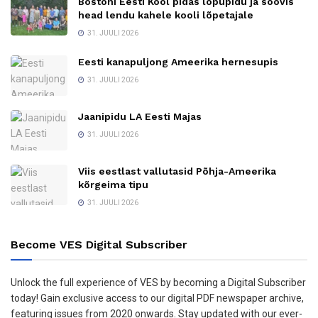
Bostoni Eesti Kool pidas lõpupidu ja soovis
head lendu kahele kooli lõpetajale
31. JUULI 2026
Eesti kanapuljong Ameerika hernesupis
31. JUULI 2026
Jaanipidu LA Eesti Majas
31. JUULI 2026
Viis eestlast vallutasid Põhja-Ameerika
kõrgeima tipu
31. JUULI 2026
Become VES Digital Subscriber
Unlock the full experience of VES by becoming a Digital Subscriber
today! Gain exclusive access to our digital PDF newspaper archive,
featuring issues from 2020 onwards. Stay updated with our ever-