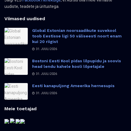
uudiste, teadete ja üritustega.
Viimased uudised
Global Estonian noorsaadikute suvekool
toob Eestisse ligi 50 väliseesti noort enam
kui 20 riigist
31. JUULI 2026
Bostoni Eesti Kool pidas lõpupidu ja soovis
head lendu kahele kooli lõpetajale
31. JUULI 2026
Eesti kanapuljong Ameerika hernesupis
31. JUULI 2026
Meie toetajad