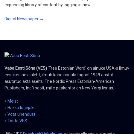
expanding library of content by logging in now.
Digital Newspaper →
Vaba Eesti Sõna (VES)
'Free Estonian Word' on ainuke USA-s ilmuv
eestikeelne ajaleht, ilmub kahe nädala tagant 1949 aastal
asutatud aktsiaseltsi The Nordic Press Estonian-American
Publishers, Inc.’i poolt, mille peakontor on New Yorgi linnas.
»
Meist
»
Hakka lugejaks
»
Võta ühendust
»
Toeta VES
Jälgi VES
Facebook'i lehekülge
, et kursis olla meie viimaste