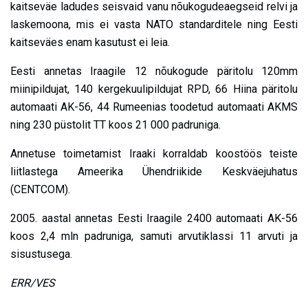
kaitseväe ladudes seisvaid vanu nõukogudeaegseid relvi ja
laskemoona, mis ei vasta NATO standarditele ning Eesti
kaitseväes enam kasutust ei leia.
Eesti annetas Iraagile 12 nõukogude päritolu 120mm
miinipildujat, 140 kergekuulipildujat RPD, 66 Hiina päritolu
automaati AK-56, 44 Rumeenias toodetud automaati AKMS
ning 230 püstolit TT koos 21 000 padruniga.
Annetuse toimetamist Iraaki korraldab koostöös teiste
liitlastega Ameerika Ühendriikide Keskväejuhatus
(CENTCOM).
2005. aastal annetas Eesti Iraagile 2400 automaati AK-56
koos 2,4 mln padruniga, samuti arvutiklassi 11 arvuti ja
sisustusega.
ERR/VES