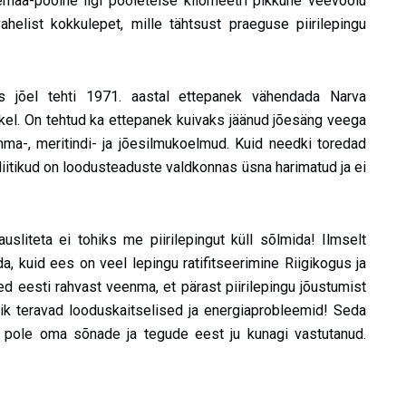
emaa-poolne ligi pooleteise kilomeetri pikkune veevoolu
helist kokkulepet, mille tähtsust praeguse piirilepingu
s jõel tehti 1971. aastal ettepanek vähendada Narva
tikel. On tehtud ka ettepanek kuivaks jäänud jõesäng veega
 vimma-, meritindi- ja jõesilmukoelmud. Kuid needki toredad
liitikud on loodusteaduste valdkonnas üsna harimatud ja ei
usliteta ei tohiks me piirilepingut küll sõlmida! Ilmselt
a, kuid ees on veel lepingu ratifitseerimine Riigikogus ja
med eesti rahvast veenma, et pärast piirilepingu jõustumist
ik teravad looduskaitselised ja energiaprobleemid! Seda
d pole oma sõnade ja tegude eest ju kunagi vastutanud.