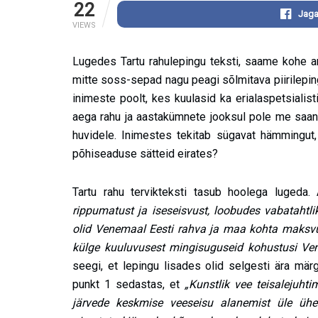
22
Jaga
VIEWS
Lugedes Tartu rahulepingu teksti, saame kohe ar
mitte soss-sepad nagu peagi sõlmitava piirilepingu
inimeste poolt, kes kuulasid ka erialaspetsialis
aega rahu ja aastakümnete jooksul pole me saanud 
huvidele. Inimestes tekitab sügavat hämmingut, 
põhiseaduse sätteid eirates?
Tartu rahu tervikteksti tasub hoolega lugeda.
rippumatust ja iseseisvust, loobudes vabatahtli
olid Venemaal Eesti rahva ja maa kohta maksvuse
külge kuuluvusest mingisuguseid kohustusi Ve
seegi, et lepingu lisades olid selgesti ära mär
punkt 1 sedastas, et
„Kunstlik vee teisalejuht
järvede keskmise veeseisu alanemist üle ühe