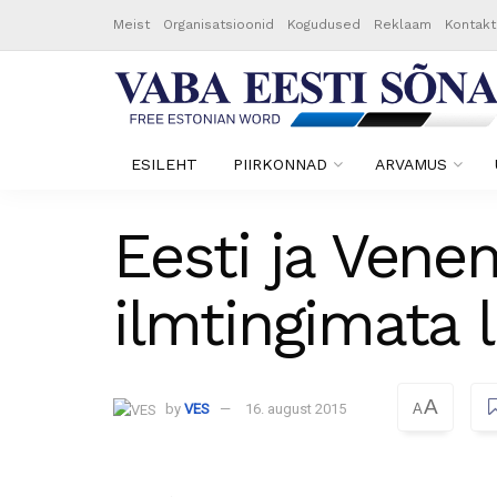
Meist
Organisatsioonid
Kogudused
Reklaam
Kontakt
ESILEHT
PIIRKONNAD
ARVAMUS
Eesti ja Venem
ilmtingimata l
A
by
VES
16. august 2015
A