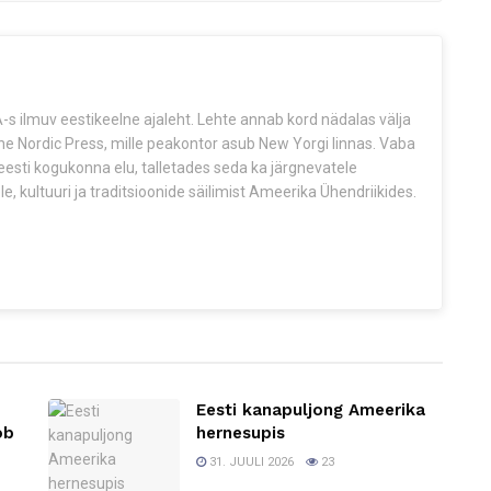
s ilmuv eestikeelne ajaleht. Lehte annab kord nädalas välja
The Nordic Press, mille peakontor asub New Yorgi linnas. Vaba
esti kogukonna elu, talletades seda ka järgnevatele
e, kultuuri ja traditsioonide säilimist Ameerika Ühendriikides.
Eesti kanapuljong Ameerika
ob
hernesupis
31. JUULI 2026
23