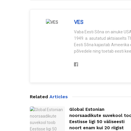
VES
Vaba Eesti Sõna on ainuke USA-
1949. a. asutatud aktsiaselts 
Eesti Sõna kajastab Ameerika e
põlvedele ning toetab eesti keel
Related
Articles
Global Estonian
noorsaadikute suvekool to
Eestisse ligi 50 väliseesti
noort enam kui 20 riigist