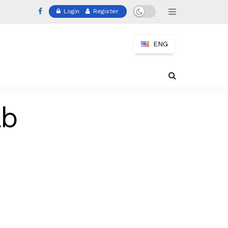
Login
Register
ENG
ab