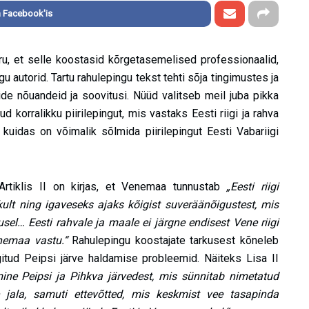
 Facebook'is
u, et selle koostasid kõrgetasemelised professionaalid,
 autorid. Tartu rahulepingu tekst tehti sõja tingimustes ja
tide nõuandeid ja soovitusi. Nüüd valitseb meil juba pikka
korralikku piirilepingut, mis vastaks Eesti riigi ja rahva
kuidas on võimalik sõlmida piirilepingut Eesti Vabariigi
 Artiklis II on kirjas, et Venemaa tunnustab
„Eesti riigi
kult ning igaveseks ajaks kõigist suveräänõigustest, mis
l… Eesti rahvale ja maale ei järgne endisest Vene riigi
nemaa vastu.“
Rahulepingu koostajate tarkusest kõneleb
gitud Peipsi järve haldamise probleemid. Näiteks Lisa II
imine Peipsi ja Pihkva järvedest, mis sünnitab nimetatud
 jala, samuti ettevõtted, mis keskmist vee tasapinda