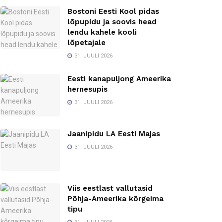
Bostoni Eesti Kool pidas
lõpupidu ja soovis head
lendu kahele kooli
lõpetajale
31. JUULI 2026
Eesti kanapuljong Ameerika
hernesupis
31. JUULI 2026
Jaanipidu LA Eesti Majas
31. JUULI 2026
Viis eestlast vallutasid
Põhja-Ameerika kõrgeima
tipu