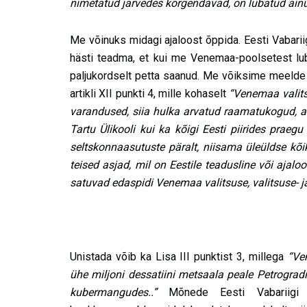
nimetatud järvedes kõrgendavad, on lubatud ainul
Me võinuks midagi ajaloost õppida. Eesti Vabariig
hästi teadma, et kui me Venemaa-poolsetest lub
paljukordselt petta saanud. Me võiksime meelde 
artikli XII punkti 4, mille kohaselt
“Venemaa valits
varandused, siia hulka arvatud raamatukogud, a
Tartu Ülikooli kui ka kõigi Eesti piirides praegu
seltskonnaasutuste päralt, niisama üleüldse kõi
teised asjad, mil on Eestile teadusline või ajalo
satuvad edaspidi Venemaa valitsuse, valitsuse- 
Unistada võib ka Lisa III punktist 3, millega
“Ve
ühe miljoni dessatiini metsaala peale Petrogradi
kubermangudes..”
Mõnede Eesti Vabariigi m