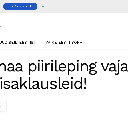
PDF ajaleht
Telli
UUDISEID EESTIST
VÄIKE EESTI SÕNA
aa piirileping vaj
isaklausleid!