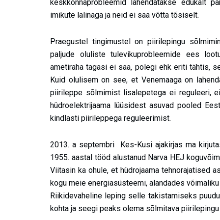
keskkonnaprobleemid lahendatakse edukalt päras
imikute lalinaga ja neid ei saa võtta tõsiselt.
Praegustel tingimustel on piirilepingu sõlmim
paljude oluliste tulevikuprobleemide ees lo
ametiraha tagasi ei saa, polegi ehk eriti tähtis, se
Kuid olulisem on see, et Venemaaga on lahend
piirileppe sõlmimist lisalepetega ei reguleeri,
hüdroelektrijaama lüüsidest asuvad pooled Eesti
kindlasti piirileppega reguleerimist.
2013. a septembri Kes-Kusi ajakirjas ma kirjuta
1955. aastal tööd alustanud Narva HEJ koguvõims
Viitasin ka ohule, et hüdrojaama tehnorajatised
kogu meie energiasüsteemi, alandades võimaliku 
Riikidevaheline leping selle takistamiseks puud
kohta ja seegi peaks olema sõlmitava piirilepingu