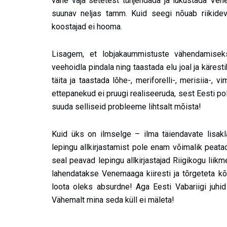
vahe vaja setetest tühjendada ja lukustada Ven
suunav neljas tamm. Kuid seegi nõuab riikideva
koostajad ei hooma.
Lisagem, et lobjakaummistuste vähendamisek
veehoidla pindala ning taastada elu joal ja käres
täita ja taastada lõhe-, meriforelli-, merisiia-,
ettepanekud ei pruugi realiseeruda, sest Eesti po
suuda selliseid probleeme lihtsalt mõista!
Kuid üks on ilmselge
–
ilma täiendavate lisakla
lepingu allkirjastamist pole enam võimalik peatad
seal peavad lepingu allkirjastajad Riigikogu liik
lahendatakse Venemaaga kiiresti ja tõrgeteta kõ
loota oleks absurdne! Aga Eesti Vabariigi juhi
Vähemalt mina seda küll ei mäleta!