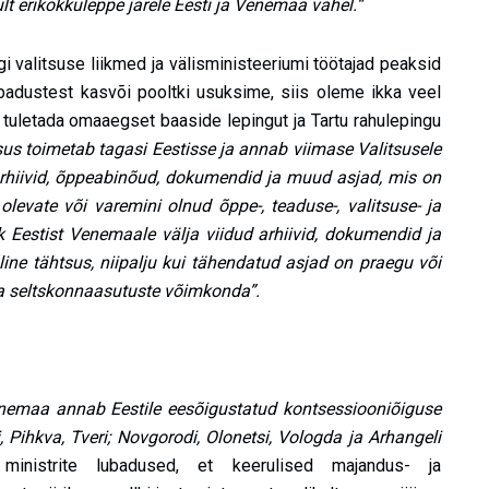
t erikokkuleppe järele Eesti ja Venemaa vahel.“
i valitsuse liikmed ja välisministeeriumi töötajad peaksid
adustest kasvõi pooltki usuksime, siis oleme ikka veel
tuletada omaaegset baaside lepingut ja Tartu rahulepingu
us toimetab tagasi Eestisse ja annab viimase Valitsusele
rhiivid, õppeabinõud, dokumendid ja muud asjad, mis on
 olevate või varemini olnud õppe-, teaduse-, valitsuse- ja
k Eestist Venemaale välja viidud arhiivid, dokumendid ja
oline tähtsus, niipalju kui tähendatud asjad on praegu või
ja seltskonnaasutuste võimkonda”.
nemaa annab Eestile eesõigustatud kontsessiooniõiguse
, Pihkva, Tveri; Novgorodi, Olonetsi, Vologda ja Arhangeli
inistrite lubadused, et keerulised majandus- ja