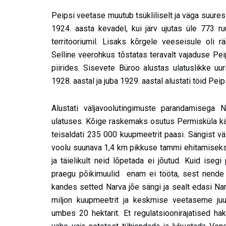
Peipsi veetase muutub tsükliliselt ja väga suures 
1924. aasta kevadel, kui järv ujutas üle 773 ru
territooriumil. Lisaks kõrgele veeseisule oli
Selline veerohkus tõstatas teravalt vajaduse Pe
piirides. Sisevete Büroo alustas ulatuslikke uuri
1928. aastal ja juba 1929. aastal alustati töid P
Alustati väljavoolutingimuste parandamisega 
ulatuses. Kõige raskemaks osutus Permisküla kä
teisaldati 235 000 kuupmeetrit paasi. Sängist vä
voolu suunava 1,4 km pikkuse tammi ehitamiseks.
ja täielikult neid lõpetada ei jõutud. Kuid iseg
praegu põikimuulid enam ei tööta, sest nende 
kandes setted Narva jõe sängi ja sealt edasi Na
miljon kuupmeetrit ja keskmise veetaseme juu
umbes 20 hektarit. Et regulatsioonirajatised ha