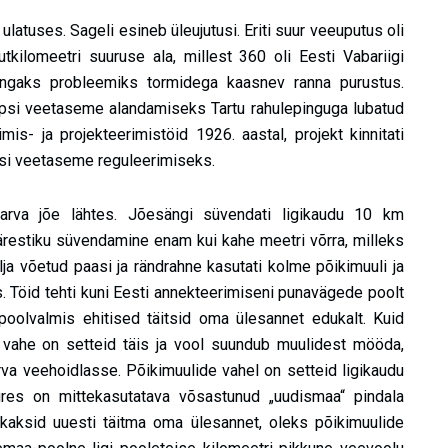
ulatuses. Sageli esineb üleujutusi. Eriti suur veeuputus oli
utkilomeetri suuruse ala, millest 360 oli Eesti Vabariigi
 rängaks probleemiks tormidega kaasnev ranna purustus.
ipsi veetaseme alandamiseks Tartu rahulepinguga lubatud
mis- ja projekteerimistöid 1926. aastal, projekt kinnitati
eipsi veetaseme reguleerimiseks.
Narva jõe lähtes. Jõesängi süvendati ligikaudu 10 km
restiku süvendamine enam kui kahe meetri võrra, milleks
lja võetud paasi ja rändrahne kasutati kolme põikimuuli ja
 Töid tehti kuni Eesti annekteerimiseni punavägede poolt
i poolvalmis ehitised täitsid oma ülesannet edukalt. Kuid
vahe on setteid täis ja vool suundub muulidest mööda,
rva veehoidlasse. Põikimuulide vahel on setteid ligikaudu
res on mittekasutatava võsastunud „uudismaa“ pindala
kkaksid uuesti täitma oma ülesannet, oleks põikimuulide