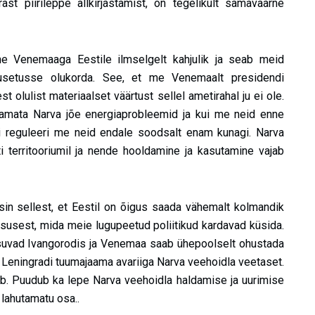
t piirileppe allkirjastamist, on tegelikult samaväärne
ine Venemaaga Eestile ilmselgelt kahjulik ja seab meid
otusetusse olukorda. See, et me Venemaalt presidendi
st olulist materiaalset väärtust sellel ametirahal ju ei ole.
amata Narva jõe energiaprobleemid ja kui me neid enne
 ei reguleeri me neid endale soodsalt enam kunagi. Narva
 territooriumil ja nende hooldamine ja kasutamine vajab
sin sellest, et Eestil on õigus saada vähemalt kolmandik
usest, mida meie lugupeetud poliitikud kardavad küsida.
 asuvad Ivangorodis ja Venemaa saab ühepoolselt ohustada
Leningradi tuumajaama avariiga Narva veehoidla veetaset.
ub. Puudub ka lepe Narva veehoidla haldamise ja uurimise
 lahutamatu osa..