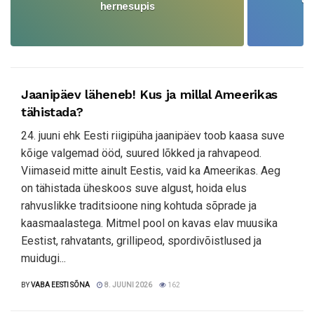
hernesupis
Jaanipäev läheneb! Kus ja millal Ameerikas
tähistada?
24. juuni ehk Eesti riigipüha jaanipäev toob kaasa suve
kõige valgemad ööd, suured lõkked ja rahvapeod.
Viimaseid mitte ainult Eestis, vaid ka Ameerikas. Aeg
on tähistada üheskoos suve algust, hoida elus
rahvuslikke traditsioone ning kohtuda sõprade ja
kaasmaalastega. Mitmel pool on kavas elav muusika
Eestist, rahvatants, grillipeod, spordivõistlused ja
muidugi...
BY
VABA EESTI SÕNA
8. JUUNI 2026
162