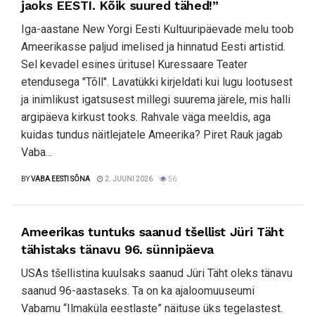
jaoks EESTI. Kõik suured tähed!”
Iga-aastane New Yorgi Eesti Kultuuripäevade melu toob
Ameerikasse paljud imelised ja hinnatud Eesti artistid.
Sel kevadel esines üritusel Kuressaare Teater
etendusega "Tõll". Lavatükki kirjeldati kui lugu lootusest
ja inimlikust igatsusest millegi suurema järele, mis halli
argipäeva kirkust tooks. Rahvale väga meeldis, aga
kuidas tundus näitlejatele Ameerika? Piret Rauk jagab
Vaba...
BY
VABA EESTI SÕNA
2. JUUNI 2026
56
Ameerikas tuntuks saanud tšellist Jüri Täht
tähistaks tänavu 96. sünnipäeva
USAs tšellistina kuulsaks saanud Jüri Täht oleks tänavu
saanud 96-aastaseks. Ta on ka ajaloomuuseumi
Vabamu “Ilmaküla eestlaste” näituse üks tegelastest.