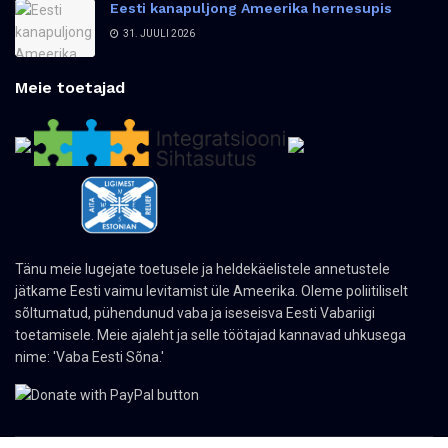
Eesti kanapuljong Ameerika hernesupis
31. JUULI 2026
Meie toetajad
Tänu meie lugejate toetusele ja heldekäelistele annetustele
jätkame Eesti vaimu levitamist üle Ameerika. Oleme poliitiliselt
sõltumatud, pühendunud vaba ja iseseisva Eesti Vabariigi
toetamisele. Meie ajaleht ja selle töötajad kannavad uhkusega
nime: 'Vaba Eesti Sõna.'