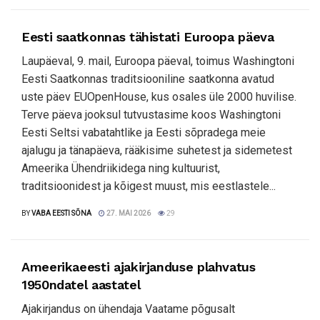
Eesti saatkonnas tähistati Euroopa päeva
Laupäeval, 9. mail, Euroopa päeval, toimus Washingtoni
Eesti Saatkonnas traditsiooniline saatkonna avatud
uste päev EUOpenHouse, kus osales üle 2000 huvilise.
Terve päeva jooksul tutvustasime koos Washingtoni
Eesti Seltsi vabatahtlike ja Eesti sõpradega meie
ajalugu ja tänapäeva, rääkisime suhetest ja sidemetest
Ameerika Ühendriikidega ning kultuurist,
traditsioonidest ja kõigest muust, mis eestlastele...
BY
VABA EESTI SÕNA
27. MAI 2026
29
Ameerikaeesti ajakirjanduse plahvatus
1950ndatel aastatel
Ajakirjandus on ühendaja Vaatame põgusalt