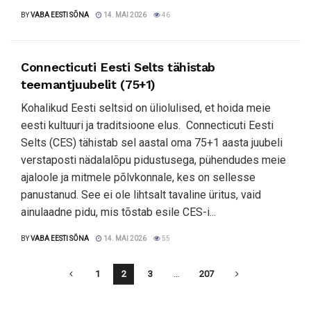
BY
VABA EESTI SÕNA
14. MAI 2026
46
Connecticuti Eesti Selts tähistab
teemantjuubelit (75+1)
Kohalikud Eesti seltsid on üliolulised, et hoida meie
eesti kultuuri ja traditsioone elus. Connecticuti Eesti
Selts (CES) tähistab sel aastal oma 75+1 aasta juubeli
verstaposti nädalalõpu pidustusega, pühendudes meie
ajaloole ja mitmele põlvkonnale, kes on sellesse
panustanud. See ei ole lihtsalt tavaline üritus, vaid
ainulaadne pidu, mis tõstab esile CES-i...
BY
VABA EESTI SÕNA
14. MAI 2026
55
1
2
3
…
207