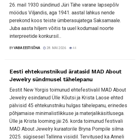
26. mail 1930 sündinud Jüri Tähe varane lapsepõlv
möödus Viljandis, aga 1941. aastal lahkus nende
perekond koos teiste ümberasujatega Saksamaale.
Juba aasta hiljem võitis ta uuel kodumaal noorte
interpreetide konkursil...
BY
VABA EESTI SÕNA
28. MAI 2026
44
Eesti ehtekunstnikud äratasid MAD About
Jewelry sündmusel tähelepanu
Eestit New Yorgis toimunud ehtefestivalil MAD About
Jewelry esindanud Ülle Kõutsi ja Krista Laose ehted
pälvisid 45 ehtekunstniku hulgas tähelepanu, erinedes
põhjamaise minimalistlikkuse ja materjalikäsitlusega.
Ülle ja Krista looming jäi 26. korda toimunud festivali
MAD About Jewelry kuraatorile Bryna Pompile silma
2025. sügisesel Tallinna visiidil. Tervitused ka Anneli