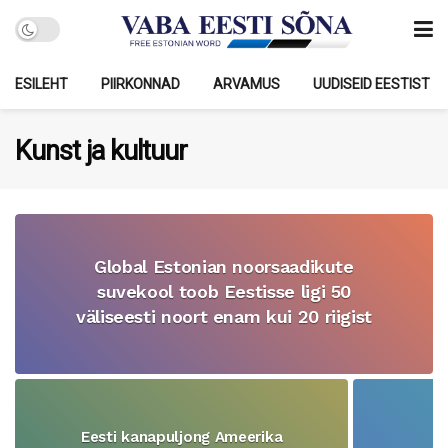
ESILEHT
PIIRKONNAD
ARVAMUS
UUDISEID EESTIST
Kunst ja kultuur
Global Estonian noorsaadikute
suvekool toob Eestisse ligi 50
väliseesti noort enam kui 20 riigist
Eesti kanapuljong Ameerika
Ja