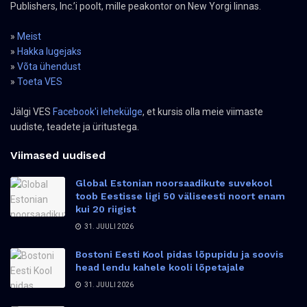
Publishers, Inc.’i poolt, mille peakontor on New Yorgi linnas.
»
Meist
»
Hakka lugejaks
»
Võta ühendust
»
Toeta VES
Jälgi VES
Facebook'i lehekülge
, et kursis olla meie viimaste
uudiste, teadete ja üritustega.
Viimased uudised
Global Estonian noorsaadikute suvekool
toob Eestisse ligi 50 väliseesti noort enam
kui 20 riigist
31. JUULI 2026
Bostoni Eesti Kool pidas lõpupidu ja soovis
head lendu kahele kooli lõpetajale
31. JUULI 2026