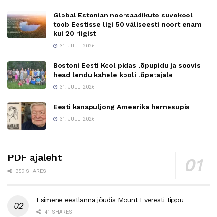
Global Estonian noorsaadikute suvekool
toob Eestisse ligi 50 väliseesti noort enam
kui 20 riigist
31. JUULI 2026
Bostoni Eesti Kool pidas lõpupidu ja soovis
head lendu kahele kooli lõpetajale
31. JUULI 2026
Eesti kanapuljong Ameerika hernesupis
31. JUULI 2026
PDF ajaleht
359 SHARES
Esimene eestlanna jõudis Mount Everesti tippu
41 SHARES