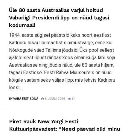
Üle 80 aasta Austraalias varjul hoitud
Vabariigi Presidendi lipp on nüüd tagasi
kodumaal!
1944. aasta sügisel päästsid kaks noort eestlast
Kadrioru lossi lipumastist sinimustvalge, enne kui
Nõukogude väed Tallinna jõudsid. Üks pool sellest
ajaloolisest lipust rändas koos omanikuga läbi sõja
Austraaliasse ning jõudis nüüd, üle 80 aasta hiljem,
tagasi Eestisse. Eesti Rahva Muuseumis on nüüd
kõigile vaatamiseks väljas lipp, mis lehvis Kadrioru
lossi...
BY
VABA EESTI SÕNA
6. JUUNI 2026
42
Piret Rauk New Yorgi Eesti
Kultuuripäevadest: “Need päevad olid minu