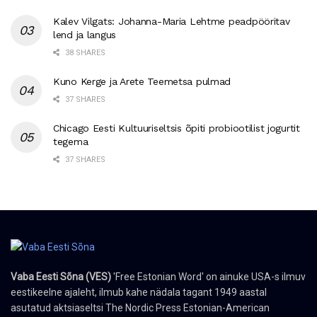
Kalev Vilgats: Johanna-Maria Lehtme peadpööritav
lend ja langus
38 SHARES
Kuno Kerge ja Arete Teemetsa pulmad
37 SHARES
Chicago Eesti Kultuuriseltsis õpiti probiootilist jogurtit
tegema
37 SHARES
Vaba Eesti Sõna (VES)
'Free Estonian Word' on ainuke USA-s ilmuv
eestikeelne ajaleht, ilmub kahe nädala tagant 1949 aastal
asutatud aktsiaseltsi The Nordic Press Estonian-American