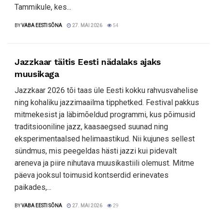
Tammikule, kes...
BY
VABA EESTI SÕNA
27. MAI 2026
54
Jazzkaar täitis Eesti nädalaks ajaks
muusikaga
Jazzkaar 2026 tõi taas üle Eesti kokku rahvusvahelise
ning kohaliku jazzimaailma tipphetked. Festival pakkus
mitmekesist ja läbimõeldud programmi, kus põimusid
traditsiooniline jazz, kaasaegsed suunad ning
eksperimentaalsed helimaastikud. Nii kujunes sellest
sündmus, mis peegeldas hästi jazzi kui pidevalt
areneva ja piire nihutava muusikastiili olemust. Mitme
päeva jooksul toimusid kontserdid erinevates
paikades,...
BY
VABA EESTI SÕNA
27. MAI 2026
29