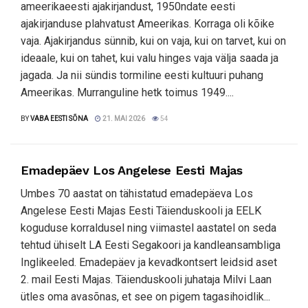
ameerikaeesti ajakirjandust, 1950ndate eesti
ajakirjanduse plahvatust Ameerikas. Korraga oli kõike
vaja. Ajakirjandus sünnib, kui on vaja, kui on tarvet, kui on
ideaale, kui on tahet, kui valu hinges vaja välja saada ja
jagada. Ja nii sündis tormiline eesti kultuuri puhang
Ameerikas. Murranguline hetk toimus 1949....
BY
VABA EESTI SÕNA
21. MAI 2026
54
Emadepäev Los Angelese Eesti Majas
Umbes 70 aastat on tähistatud emadepäeva Los
Angelese Eesti Majas Eesti Täienduskooli ja EELK
koguduse korraldusel ning viimastel aastatel on seda
tehtud ühiselt LA Eesti Segakoori ja kandleansambliga
Inglikeeled. Emadepäev ja kevadkontsert leidsid aset
2. mail Eesti Majas. Täienduskooli juhataja Milvi Laan
ütles oma avasõnas, et see on pigem tagasihoidlik...