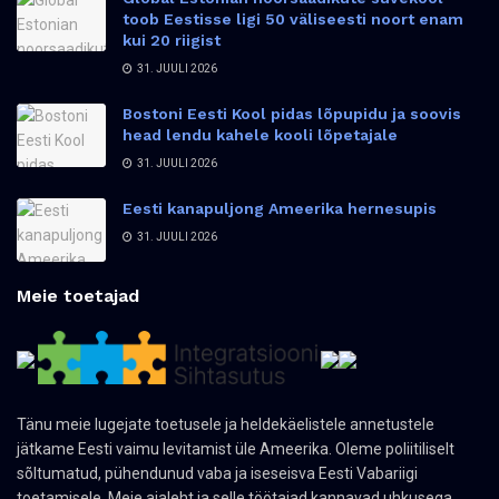
toob Eestisse ligi 50 väliseesti noort enam
kui 20 riigist
31. JUULI 2026
Bostoni Eesti Kool pidas lõpupidu ja soovis
head lendu kahele kooli lõpetajale
31. JUULI 2026
Eesti kanapuljong Ameerika hernesupis
31. JUULI 2026
Meie toetajad
Tänu meie lugejate toetusele ja heldekäelistele annetustele
jätkame Eesti vaimu levitamist üle Ameerika. Oleme poliitiliselt
sõltumatud, pühendunud vaba ja iseseisva Eesti Vabariigi
toetamisele. Meie ajaleht ja selle töötajad kannavad uhkusega