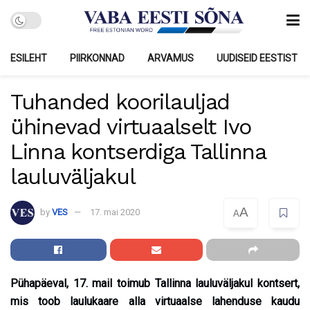
ESILEHT
PIIRKONNAD
ARVAMUS
UUDISEID EESTIST
Tuhanded koorilauljad
ühinevad virtuaalselt Ivo
Linna kontserdiga Tallinna
lauluväljakul
A
by
VES
17. mai 2020
A
Pühapäeval, 17. mail toimub Tallinna lauluväljakul kontsert,
mis toob laulukaare alla virtuaalse lahenduse kaudu