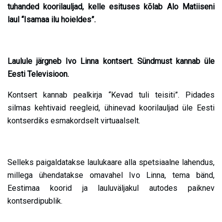
tuhanded koorilauljad, kelle esituses kõlab Alo Matiiseni
laul “Isamaa ilu hoieldes”.
Laulule järgneb Ivo Linna kontsert. Sündmust kannab üle
Eesti Televisioon.
Kontsert kannab pealkirja “Kevad tuli teisiti”. Pidades
silmas kehtivaid reegleid, ühinevad koorilauljad üle Eesti
kontserdiks esmakordselt virtuaalselt.
Selleks paigaldatakse laulukaare alla spetsiaalne lahendus,
millega ühendatakse omavahel Ivo Linna, tema bänd,
Eestimaa koorid ja lauluväljakul autodes paiknev
kontserdipublik.