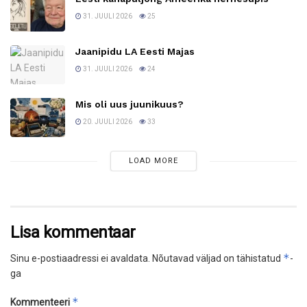
31. JUULI 2026
25
Jaanipidu LA Eesti Majas
31. JUULI 2026
24
Mis oli uus juunikuus?
20. JUULI 2026
33
LOAD MORE
Lisa kommentaar
*
Sinu e-postiaadressi ei avaldata.
Nõutavad väljad on tähistatud
-
ga
*
Kommenteeri