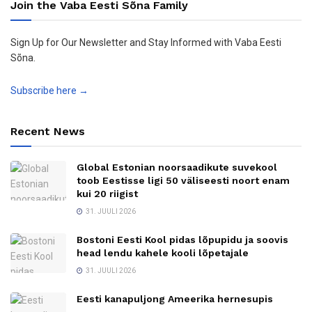
Join the Vaba Eesti Sõna Family
Sign Up for Our Newsletter and Stay Informed with Vaba Eesti
Sõna.
Subscribe here →
Recent News
Global Estonian noorsaadikute suvekool
toob Eestisse ligi 50 väliseesti noort enam
kui 20 riigist
31. JUULI 2026
Bostoni Eesti Kool pidas lõpupidu ja soovis
head lendu kahele kooli lõpetajale
31. JUULI 2026
Eesti kanapuljong Ameerika hernesupis