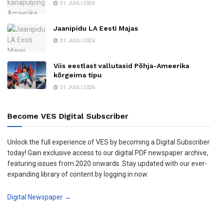
31. JUULI 2026
Jaanipidu LA Eesti Majas
31. JUULI 2026
Viis eestlast vallutasid Põhja-Ameerika
kõrgeima tipu
31. JUULI 2026
Become VES Digital Subscriber
Unlock the full experience of VES by becoming a Digital Subscriber
today! Gain exclusive access to our digital PDF newspaper archive,
featuring issues from 2020 onwards. Stay updated with our ever-
expanding library of content by logging in now.
Digital Newspaper →