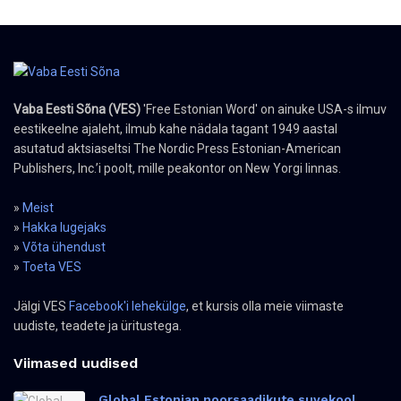
Vaba Eesti Sõna (VES)
'Free Estonian Word' on ainuke USA-s ilmuv
eestikeelne ajaleht, ilmub kahe nädala tagant 1949 aastal
asutatud aktsiaseltsi The Nordic Press Estonian-American
Publishers, Inc.’i poolt, mille peakontor on New Yorgi linnas.
»
Meist
»
Hakka lugejaks
»
Võta ühendust
»
Toeta VES
Jälgi VES
Facebook'i lehekülge
, et kursis olla meie viimaste
uudiste, teadete ja üritustega.
Viimased uudised
Global Estonian noorsaadikute suvekool