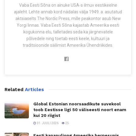
Vaba Eesti Sõna on ainuke USA-s ilmuv eestikeelne
ajaleht. Lehte annab kord nädalas välja 1949. a. asutatud
aktsiaselts The Nordic Press, mille peakontor asub New
Yorgi linnas. Vaba Eesti Sõna kajastab Ameerika eesti
kogukonna elu, talletades seda ka järgnevatele
põlvedele ning toetab eesti keele, kultuuri ja
traditsioonide säilimist Ameerika Ühendriikides.
Related
Articles
Global Estonian noorsaadikute suvekool
toob Eestisse ligi 50 väliseesti noort enam
kui 20 riigist
31. JUULI 2026
25
Eesti kanapuljong Ameerika hernesupis