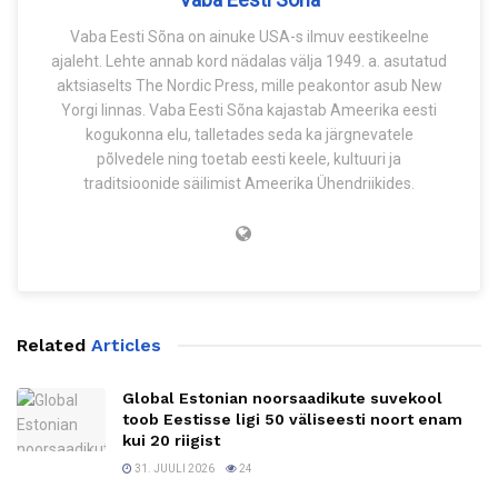
Vaba Eesti Sõna on ainuke USA-s ilmuv eestikeelne
ajaleht. Lehte annab kord nädalas välja 1949. a. asutatud
aktsiaselts The Nordic Press, mille peakontor asub New
Yorgi linnas. Vaba Eesti Sõna kajastab Ameerika eesti
kogukonna elu, talletades seda ka järgnevatele
põlvedele ning toetab eesti keele, kultuuri ja
traditsioonide säilimist Ameerika Ühendriikides.
Related
Articles
Global Estonian noorsaadikute suvekool
toob Eestisse ligi 50 väliseesti noort enam
kui 20 riigist
31. JUULI 2026
24