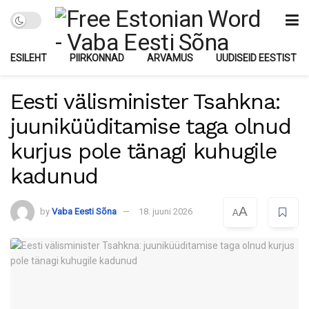
ESILEHT
PIIRKONNAD
ARVAMUS
UUDISEID EESTIST
Eesti välisminister Tsahkna:
juuniküüditamise taga olnud
kurjus pole tänagi kuhugile
kadunud
A
by
Vaba Eesti Sõna
18. juuni 2026
A