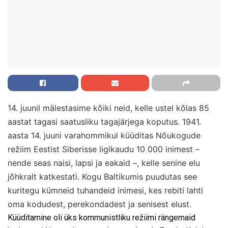
14. juunil mälestasime kõiki neid, kelle ustel kõlas 85
aastat tagasi saatusliku tagajärjega koputus.
1941.
aasta 14. juuni varahommikul küüditas Nõukogude
režiim Eestist Siberisse ligikaudu 10 000 inimest –
nende seas naisi, lapsi ja eakaid –, kelle senine elu
jõhkralt katkestati. Kogu Baltikumis puudutas see
kuritegu kümneid tuhandeid inimesi, kes rebiti lahti
oma kodudest, perekondadest ja senisest elust.
Küüditamine oli üks kommunistliku režiimi rängemaid