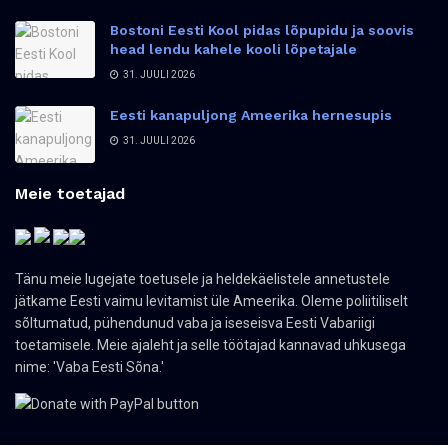
Bostoni Eesti Kool pidas lõpupidu ja soovis
head lendu kahele kooli lõpetajale
31. JUULI 2026
Eesti kanapuljong Ameerika hernesupis
31. JUULI 2026
Meie toetajad
Tänu meie lugejate toetusele ja heldekäelistele annetustele
jätkame Eesti vaimu levitamist üle Ameerika. Oleme poliitiliselt
sõltumatud, pühendunud vaba ja iseseisva Eesti Vabariigi
toetamisele. Meie ajaleht ja selle töötajad kannavad uhkusega
nime: 'Vaba Eesti Sõna.'