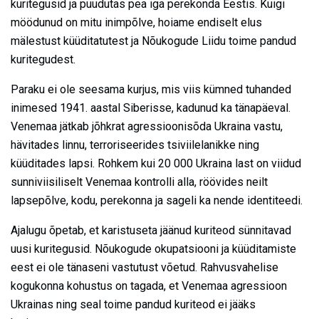
kuritegusid ja puudutas pea iga perekonda Eestis. Kuigi
möödunud on mitu inimpõlve, hoiame endiselt elus
mälestust küüditatutest ja Nõukogude Liidu toime pandud
kuritegudest.
Paraku ei ole seesama kurjus, mis viis kümned tuhanded
inimesed 1941. aastal Siberisse, kadunud ka tänapäeval.
Venemaa jätkab jõhkrat agressioonisõda Ukraina vastu,
hävitades linnu, terroriseerides tsiviilelanikke ning
küüditades lapsi. Rohkem kui 20 000 Ukraina last on viidud
sunniviisiliselt Venemaa kontrolli alla, röövides neilt
lapsepõlve, kodu, perekonna ja sageli ka nende identiteedi.
Ajalugu õpetab, et karistuseta jäänud kuriteod sünnitavad
uusi kuritegusid. Nõukogude okupatsiooni ja küüditamiste
eest ei ole tänaseni vastutust võetud. Rahvusvahelise
kogukonna kohustus on tagada, et Venemaa agressioon
Ukrainas ning seal toime pandud kuriteod ei jääks