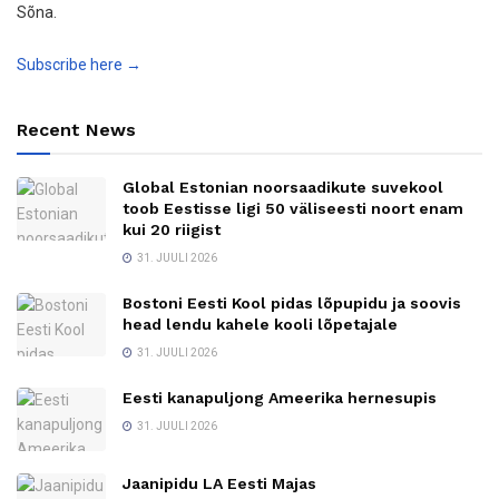
Sõna.
Subscribe here →
Recent News
Global Estonian noorsaadikute suvekool
toob Eestisse ligi 50 väliseesti noort enam
kui 20 riigist
31. JUULI 2026
Bostoni Eesti Kool pidas lõpupidu ja soovis
head lendu kahele kooli lõpetajale
31. JUULI 2026
Eesti kanapuljong Ameerika hernesupis
31. JUULI 2026
Jaanipidu LA Eesti Majas