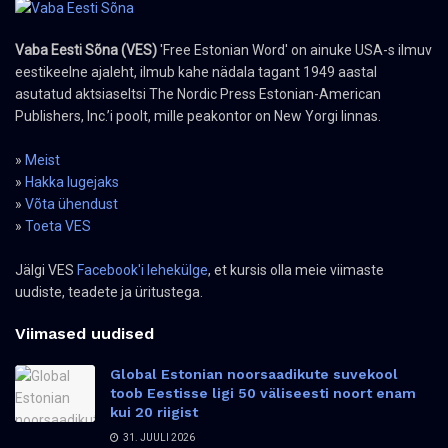
Vaba Eesti Sõna (VES)
'Free Estonian Word' on ainuke USA-s ilmuv
eestikeelne ajaleht, ilmub kahe nädala tagant 1949 aastal
asutatud aktsiaseltsi The Nordic Press Estonian-American
Publishers, Inc.’i poolt, mille peakontor on New Yorgi linnas.
»
Meist
»
Hakka lugejaks
»
Võta ühendust
»
Toeta VES
Jälgi VES
Facebook'i lehekülge
, et kursis olla meie viimaste
uudiste, teadete ja üritustega.
Viimased uudised
Global Estonian noorsaadikute suvekool
toob Eestisse ligi 50 väliseesti noort enam
kui 20 riigist
31. JUULI 2026