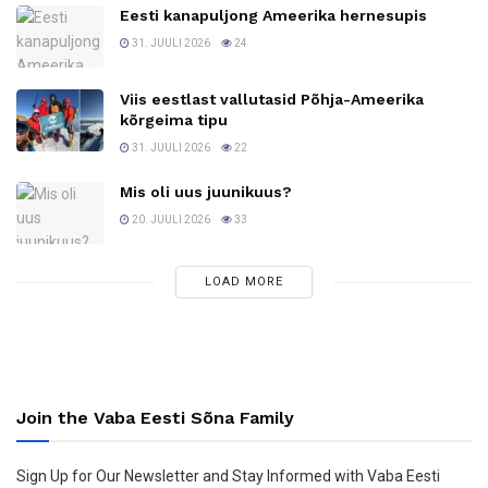
Eesti kanapuljong Ameerika hernesupis
31. JUULI 2026
24
Viis eestlast vallutasid Põhja-Ameerika
kõrgeima tipu
31. JUULI 2026
22
Mis oli uus juunikuus?
20. JUULI 2026
33
LOAD MORE
Join the Vaba Eesti Sõna Family
Sign Up for Our Newsletter and Stay Informed with Vaba Eesti