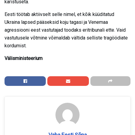
karistuseta.
Eesti töötab aktiivselt selle nimel, et kõik küüditatud
Ukraina lapsed pääseksid koju tagasi ja Venemaa
agressiooni eest vastutajad toodaks eritribunali ette. Vaid
vastutusele võtmine võimaldab vältida selliste tragöödiate
kordumist.
Välisministeerium
Vaba Eesti Sõna