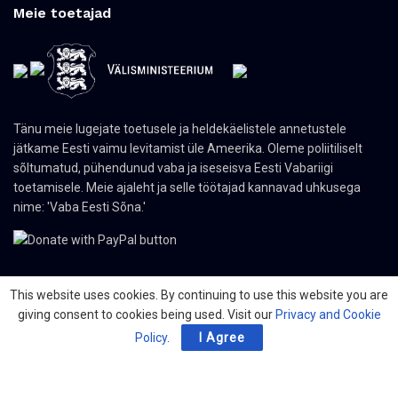
Meie toetajad
Tänu meie lugejate toetusele ja heldekäelistele annetustele
jätkame Eesti vaimu levitamist üle Ameerika. Oleme poliitiliselt
sõltumatud, pühendunud vaba ja iseseisva Eesti Vabariigi
toetamisele. Meie ajaleht ja selle töötajad kannavad uhkusega
nime: 'Vaba Eesti Sõna.'
This website uses cookies. By continuing to use this website you are
giving consent to cookies being used. Visit our
Privacy and Cookie
© 2024 The Nordic Press Estonian-American Publishers, Inc. All Rights
Reserved.
Policy
.
I Agree
Meist
Kontakt
Organisatsioonid
PDF ajaleht
Privacy Policy