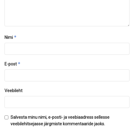
*
Nimi
*
E-post
Veebileht
Salvesta minu nimi, e-posti- ja veebiaadress sellesse
veebilehitsejasse järgmiste kommentaaride jaoks.