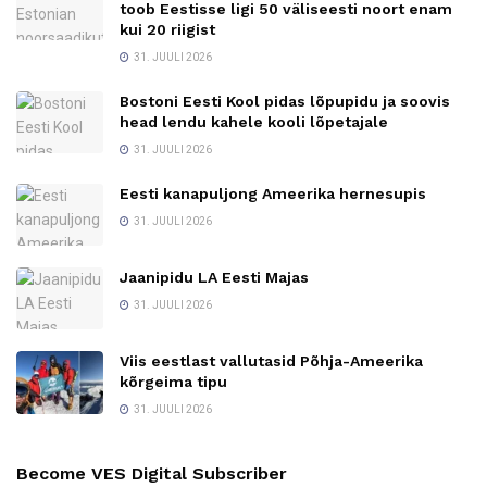
toob Eestisse ligi 50 väliseesti noort enam
kui 20 riigist
31. JUULI 2026
Bostoni Eesti Kool pidas lõpupidu ja soovis
head lendu kahele kooli lõpetajale
31. JUULI 2026
Eesti kanapuljong Ameerika hernesupis
31. JUULI 2026
Jaanipidu LA Eesti Majas
31. JUULI 2026
Viis eestlast vallutasid Põhja-Ameerika
kõrgeima tipu
31. JUULI 2026
Become VES Digital Subscriber