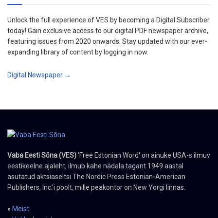
Unlock the full experience of VES by becoming a Digital Subscriber
today! Gain exclusive access to our digital PDF newspaper archive,
featuring issues from 2020 onwards. Stay updated with our ever-
expanding library of content by logging in now.
Digital Newspaper →
Vaba Eesti Sõna (VES)
'Free Estonian Word' on ainuke USA-s ilmuv
eestikeelne ajaleht, ilmub kahe nädala tagant 1949 aastal
asutatud aktsiaseltsi The Nordic Press Estonian-American
Publishers, Inc.’i poolt, mille peakontor on New Yorgi linnas.
»
Meist