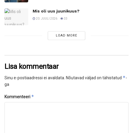
Mis oli uus juunikuus?
20. JUULI 2026
33
LOAD MORE
Lisa kommentaar
*
Sinu e-postiaadressi ei avaldata.
Nõutavad väljad on tähistatud
-
ga
*
Kommenteeri