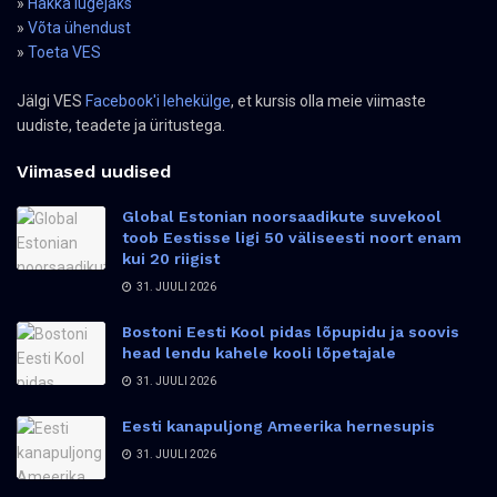
»
Hakka lugejaks
»
Võta ühendust
»
Toeta VES
Jälgi VES
Facebook'i lehekülge
, et kursis olla meie viimaste
uudiste, teadete ja üritustega.
Viimased uudised
Global Estonian noorsaadikute suvekool
toob Eestisse ligi 50 väliseesti noort enam
kui 20 riigist
31. JUULI 2026
Bostoni Eesti Kool pidas lõpupidu ja soovis
head lendu kahele kooli lõpetajale
31. JUULI 2026
Eesti kanapuljong Ameerika hernesupis
31. JUULI 2026