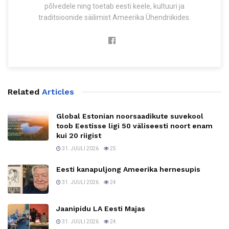
põlvedele ning toetab eesti keele, kultuuri ja
traditsioonide säilimist Ameerika Ühendriikides.
Related
Articles
Global Estonian noorsaadikute suvekool
toob Eestisse ligi 50 väliseesti noort enam
kui 20 riigist
31. JUULI 2026
25
Eesti kanapuljong Ameerika hernesupis
31. JUULI 2026
24
Jaanipidu LA Eesti Majas
31. JUULI 2026
24