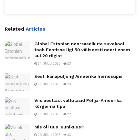
Related
Articles
Global Estonian noorsaadikute suvekool
toob Eestisse ligi 50 väliseesti noort enam
kui 20 riigist
31. JUULI 2026
23
Eesti kanapuljong Ameerika hernesupis
31. JUULI 2026
23
Viis eestlast vallutasid Põhja-Ameerika
kõrgeima tipu
31. JUULI 2026
22
Mis oli uus juunikuus?
20. JUULI 2026
33