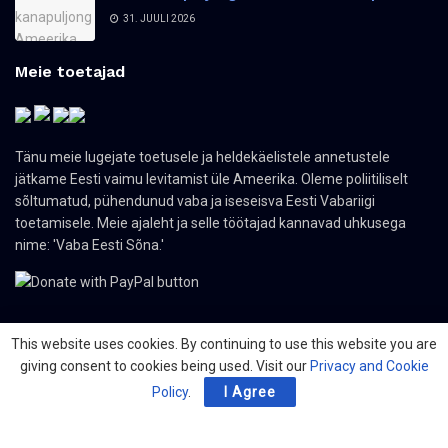
31. JUULI 2026
Meie toetajad
Tänu meie lugejate toetusele ja heldekäelistele annetustele
jätkame Eesti vaimu levitamist üle Ameerika. Oleme poliitiliselt
sõltumatud, pühendunud vaba ja iseseisva Eesti Vabariigi
toetamisele. Meie ajaleht ja selle töötajad kannavad uhkusega
nime: 'Vaba Eesti Sõna.'
This website uses cookies. By continuing to use this website you are
giving consent to cookies being used. Visit our
Privacy and Cookie
© 2024 The Nordic Press Estonian-American Publishers, Inc. All Rights
Reserved.
Policy
.
I Agree
Meist
Kontakt
Organisatsioonid
PDF ajaleht
Privacy Policy