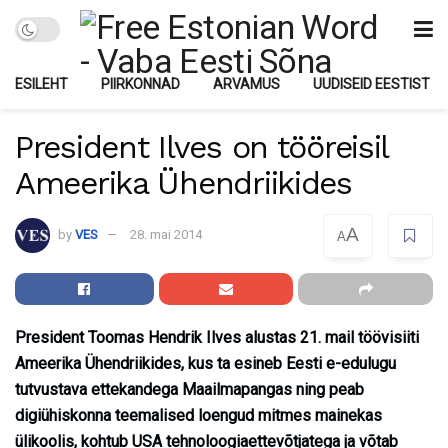
ESILEHT
PIIRKONNAD
ARVAMUS
UUDISEID EESTIST
President Ilves on tööreisil
Ameerika Ühendriikides
A
by
VES
28. mai 2014
A
President Toomas Hendrik Ilves alustas 21. mail töövisiiti
Ameerika Ühendriikides, kus ta esineb Eesti e-edulugu
tutvustava ettekandega Maailmapangas ning peab
digiühiskonna teemalised loengud mitmes mainekas
ülikoolis, kohtub USA tehnoloogiaettevõtjatega ja võtab