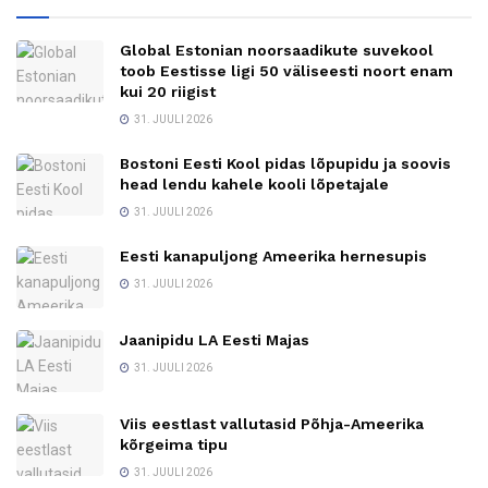
Global Estonian noorsaadikute suvekool
toob Eestisse ligi 50 väliseesti noort enam
kui 20 riigist
31. JUULI 2026
Bostoni Eesti Kool pidas lõpupidu ja soovis
head lendu kahele kooli lõpetajale
31. JUULI 2026
Eesti kanapuljong Ameerika hernesupis
31. JUULI 2026
Jaanipidu LA Eesti Majas
31. JUULI 2026
Viis eestlast vallutasid Põhja-Ameerika
kõrgeima tipu
31. JUULI 2026