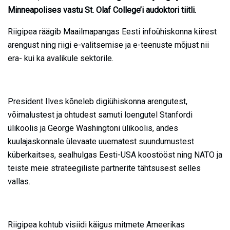
Minneapolises vastu St. Olaf College’i audoktori tiitli.
Riigipea räägib Maailmapangas Eesti infoühiskonna kiirest
arengust ning riigi e-valitsemise ja e-teenuste mõjust nii
era- kui ka avalikule sektorile.
President Ilves kõneleb digiühiskonna arengutest,
võimalustest ja ohtudest samuti loengutel Stanfordi
ülikoolis ja George Washingtoni ülikoolis, andes
kuulajaskonnale ülevaate uuematest suundumustest
küberkaitses, sealhulgas Eesti-USA koostööst ning NATO ja
teiste meie strateegiliste partnerite tähtsusest selles
vallas.
Riigipea kohtub visiidi käigus mitmete Ameerikas