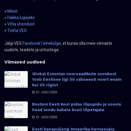
»
Meist
»
Hakka lugejaks
»
Võta ühendust
»
Toeta VES
Jälgi VES
Facebook'i lehekülge
, et kursis olla meie viimaste
uudiste, teadete ja üritustega.
Viimased uudised
Global Estonian noorsaadikute suvekool
toob Eestisse ligi 50 väliseesti noort enam
kui 20 riigist
31. JUULI 2026
Bostoni Eesti Kool pidas lõpupidu ja soovis
head lendu kahele kooli lõpetajale
31. JUULI 2026
Eesti kanapuljong Ameerika hernesupis