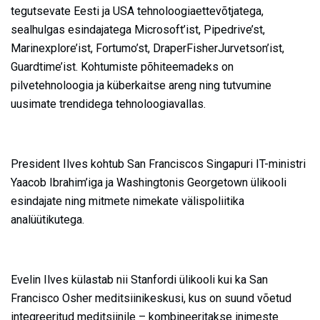
tegutsevate Eesti ja USA tehnoloogiaettevõtjatega,
sealhulgas esindajatega Microsoft’ist, Pipedrive’st,
Marinexplore’ist, Fortumo’st, DraperFisherJurvetson’ist,
Guardtime’ist. Kohtumiste põhiteemadeks on
pilvetehnoloogia ja küberkaitse areng ning tutvumine
uusimate trendidega tehnoloogiavallas.
President Ilves kohtub San Franciscos Singapuri IT-ministri
Yaacob Ibrahim’iga ja Washingtonis Georgetown ülikooli
esindajate ning mitmete nimekate välispoliitika
analüütikutega.
Evelin Ilves külastab nii Stanfordi ülikooli kui ka San
Francisco Osher meditsiinikeskusi, kus on suund võetud
integreeritud meditsiinile – kombineeritakse inimeste