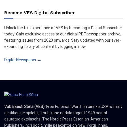
Become VES Digital Subscriber
Unlock the full experience of VES by becoming a Digital Subscriber
today! Gain exclusive access to our digital PDF newspaper archive,
featuring issues from 2020 onwards. Stay updated with our ever-
expanding library of content by logging in now.
Digital Newspaper →
Vaba Eesti Sõna (VES)
'Free Estonian Word' on ainuke USA-s ilmuv
eestikeelne ajaleht, ilmub kahe nädala tagant 1949 aastal
asutatud aktsiaseltsi The Nordic Press Estonian-American
Publishers, Inc.’i poolt, mille peakontor on New Yorgi linnas.