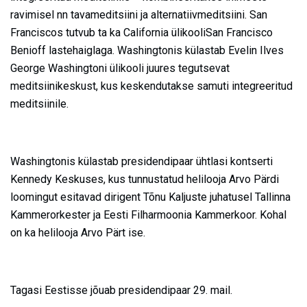
ravimisel nn tavameditsiini ja alternatiivmeditsiini. San
Franciscos tutvub ta ka California ülikooliSan Francisco
Benioff lastehaiglaga. Washingtonis külastab Evelin Ilves
George Washingtoni ülikooli juures tegutsevat
meditsiinikeskust, kus keskendutakse samuti integreeritud
meditsiinile.
Washingtonis külastab presidendipaar ühtlasi kontserti
Kennedy Keskuses, kus tunnustatud helilooja Arvo Pärdi
loomingut esitavad dirigent Tõnu Kaljuste juhatusel Tallinna
Kammerorkester ja Eesti Filharmoonia Kammerkoor. Kohal
on ka helilooja Arvo Pärt ise.
Tagasi Eestisse jõuab presidendipaar 29. mail.