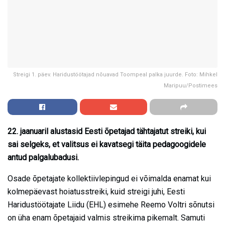
Streigi 1. päev. Haridustöötajad nõuavad Toompeal palka juurde. Foto: Mihkel
Maripuu/Postimees
22. jaanuaril alustasid Eesti õpetajad tähtajatut streiki, kui
sai selgeks, et valitsus ei kavatsegi täita pedagoogidele
antud palgalubadusi.
Osade õpetajate kollektiivlepingud ei võimalda enamat kui
kolmepäevast hoiatusstreiki, kuid streigi juhi, Eesti
Haridustöötajate Liidu (EHL) esimehe Reemo Voltri sõnutsi
on üha enam õpetajaid valmis streikima pikemalt. Samuti