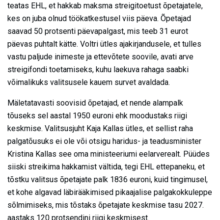
teatas EHL, et hakkab maksma streigitoetust õpetajatele,
kes on juba olnud töökatkestusel viis päeva. Õpetajad
saavad 50 protsenti päevapalgast, mis teeb 31 eurot
päevas puhtalt kätte. Voltri ütles ajakirjandusele, et tulles
vastu paljude inimeste ja ettevõtete soovile, avati arve
streigifondi toetamiseks, kuhu laekuva rahaga saabki
võimalikuks valitsusele kauem survet avaldada.
Mäletatavasti soovisid õpetajad, et nende alampalk
tõuseks sel aastal 1950 euroni ehk moodustaks riigi
keskmise. Valitsusjuht Kaja Kallas ütles, et sellist raha
palgatõusuks ei ole või otsigu haridus- ja teadusminister
Kristina Kallas see oma ministeeriumi eelarverealt. Püüdes
siiski streikima hakkamist vältida, tegi EHL ettepaneku, et
tõstku valitsus õpetajate palk 1836 euroni, kuid tingimusel,
et kohe algavad läbirääkimised pikaajalise palgakokkuleppe
sõlmimiseks, mis tõstaks õpetajate keskmise tasu 2027.
aastaks 120 protsendini riigi keskmisest.