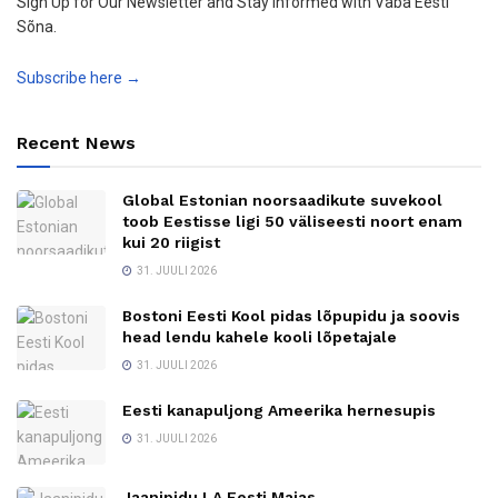
Sign Up for Our Newsletter and Stay Informed with Vaba Eesti
Sõna.
Subscribe here →
Recent News
Global Estonian noorsaadikute suvekool
toob Eestisse ligi 50 väliseesti noort enam
kui 20 riigist
31. JUULI 2026
Bostoni Eesti Kool pidas lõpupidu ja soovis
head lendu kahele kooli lõpetajale
31. JUULI 2026
Eesti kanapuljong Ameerika hernesupis
31. JUULI 2026
Jaanipidu LA Eesti Majas