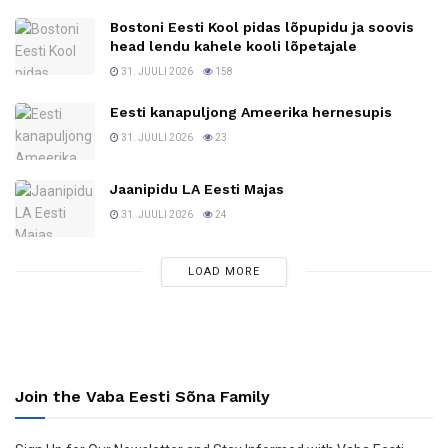
Bostoni Eesti Kool pidas lõpupidu ja soovis
head lendu kahele kooli lõpetajale
31. JUULI 2026
158
Eesti kanapuljong Ameerika hernesupis
31. JUULI 2026
23
Jaanipidu LA Eesti Majas
31. JUULI 2026
24
LOAD MORE
Join the Vaba Eesti Sõna Family