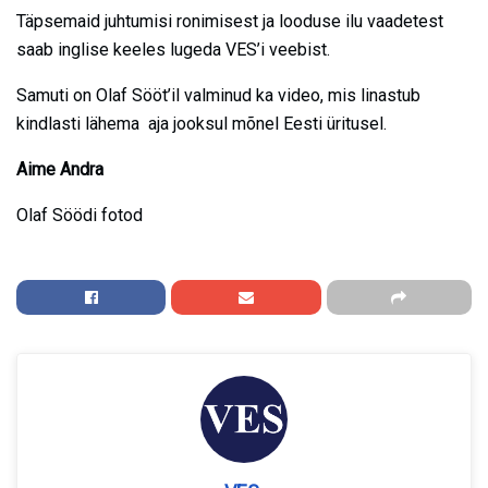
Täpsemaid juhtumisi ronimisest ja looduse ilu vaadetest
saab inglise keeles lugeda VES’i veebist.
Samuti on Olaf Sööt’il valminud ka video, mis linastub
kindlasti lähema aja jooksul mõnel Eesti üritusel.
Aime Andra
Olaf Söödi fotod