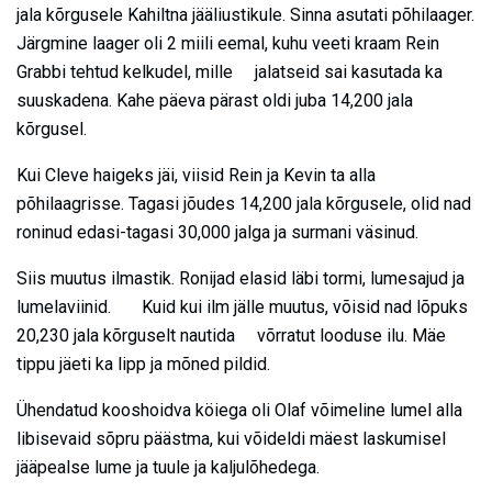
jala kõrgusele Kahiltna jääliustikule. Sinna asutati põhilaager.
Järgmine laager oli 2 miili eemal, kuhu veeti kraam Rein
Grabbi tehtud kelkudel, mille jalatseid sai kasutada ka
suuskadena. Kahe päeva pärast oldi juba 14,200 jala
kõrgusel.
Kui Cleve haigeks jäi, viisid Rein ja Kevin ta alla
põhilaagrisse. Tagasi jõudes 14,200 jala kõrgusele, olid nad
roninud edasi-tagasi 30,000 jalga ja surmani väsinud.
Siis muutus ilmastik. Ronijad elasid läbi tormi, lumesajud ja
lumelaviinid. Kuid kui ilm jälle muutus, võisid nad lõpuks
20,230 jala kõrguselt nautida võrratut looduse ilu. Mäe
tippu jäeti ka lipp ja mõned pildid.
Ühendatud kooshoidva köiega oli Olaf võimeline lumel alla
libisevaid sõpru päästma, kui võideldi mäest laskumisel
jääpealse lume ja tuule ja kaljulõhedega.