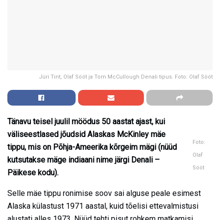
Jüri Tint, Olaf Sööt ja Tom McCullough Denali tipus. Foto: Olaf Sööt
Tänavu teisel juulil möödus 50 aastat ajast, kui
väliseestlased jõudsid Alaskas McKinley mäe
Foto:
tippu, mis on Põhja-Ameerika kõrgeim mägi (nüüd
Olaf
kutsutakse mäge indiaani nime järgi Denali –
Sööt
Päikese kodu).
Selle mäe tippu ronimise soov sai alguse peale esimest
Alaska külastust 1971 aastal, kuid tõelisi ettevalmistusi
alustati alles 1973. Nüüd tehti pisut rohkem matkamisi,