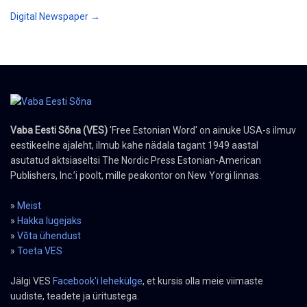
Digital Newspaper →
Vaba Eesti Sõna (VES)
'Free Estonian Word' on ainuke USA-s ilmuv
eestikeelne ajaleht, ilmub kahe nädala tagant 1949 aastal
asutatud aktsiaseltsi The Nordic Press Estonian-American
Publishers, Inc.’i poolt, mille peakontor on New Yorgi linnas.
»
Meist
»
Hakka lugejaks
»
Võta ühendust
»
Toeta VES
Jälgi VES
Facebook'i lehekülge
, et kursis olla meie viimaste
uudiste, teadete ja üritustega.