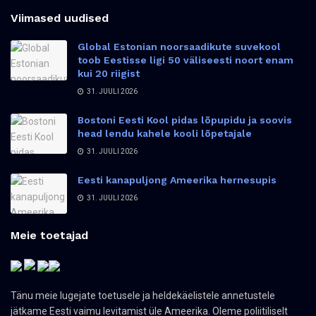
Viimased uudised
Global Estonian noorsaadikute suvekool
toob Eestisse ligi 50 väliseesti noort enam
kui 20 riigist
31. JUULI 2026
Bostoni Eesti Kool pidas lõpupidu ja soovis
head lendu kahele kooli lõpetajale
31. JUULI 2026
Eesti kanapuljong Ameerika hernesupis
31. JUULI 2026
Meie toetajad
Tänu meie lugejate toetusele ja heldekäelistele annetustele
jätkame Eesti vaimu levitamist üle Ameerika. Oleme poliitiliselt