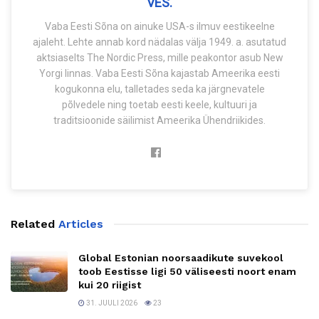
VES.
Vaba Eesti Sõna on ainuke USA-s ilmuv eestikeelne
ajaleht. Lehte annab kord nädalas välja 1949. a. asutatud
aktsiaselts The Nordic Press, mille peakontor asub New
Yorgi linnas. Vaba Eesti Sõna kajastab Ameerika eesti
kogukonna elu, talletades seda ka järgnevatele
põlvedele ning toetab eesti keele, kultuuri ja
traditsioonide säilimist Ameerika Ühendriikides.
Related
Articles
Global Estonian noorsaadikute suvekool
toob Eestisse ligi 50 väliseesti noort enam
kui 20 riigist
31. JUULI 2026
23