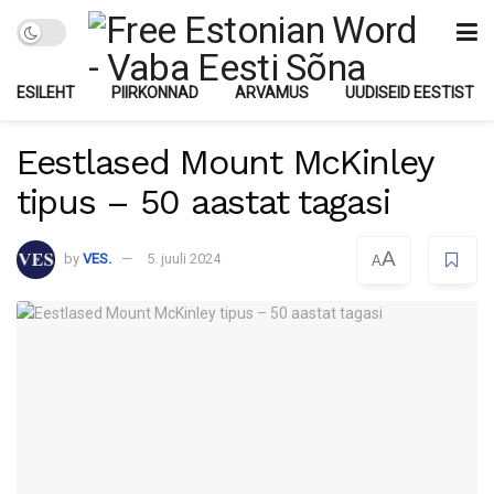
ESILEHT
PIIRKONNAD
ARVAMUS
UUDISEID EESTIST
Eestlased Mount McKinley
tipus – 50 aastat tagasi
A
by
VES.
5. juuli 2024
A