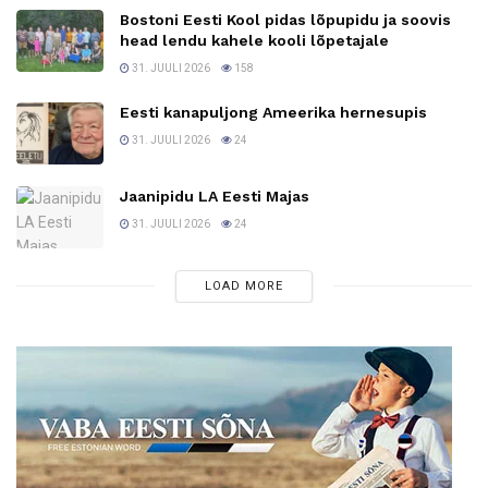
Bostoni Eesti Kool pidas lõpupidu ja soovis
head lendu kahele kooli lõpetajale
31. JUULI 2026
158
Eesti kanapuljong Ameerika hernesupis
31. JUULI 2026
24
Jaanipidu LA Eesti Majas
31. JUULI 2026
24
LOAD MORE