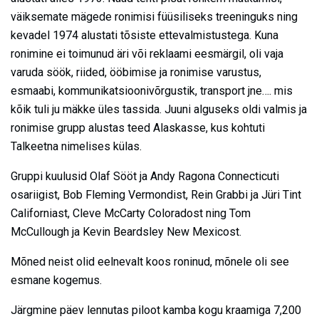
väiksemate mägede ronimisi füüsiliseks treeninguks ning
kevadel 1974 alustati tõsiste ettevalmistustega. Kuna
ronimine ei toimunud äri või reklaami eesmärgil, oli vaja
varuda söök, riided, ööbimise ja ronimise varustus,
esmaabi, kommunikatsioonivõrgustik, transport jne…. mis
kõik tuli ju mäkke üles tassida. Juuni alguseks oldi valmis ja
ronimise grupp alustas teed Alaskasse, kus kohtuti
Talkeetna nimelises külas.
Gruppi kuulusid Olaf Sööt ja Andy Ragona Connecticuti
osariigist, Bob Fleming Vermondist, Rein Grabbi ja Jüri Tint
Californiast, Cleve McCarty Coloradost ning Tom
McCullough ja Kevin Beardsley New Mexicost.
Mõned neist olid eelnevalt koos roninud, mõnele oli see
esmane kogemus.
Järgmine päev lennutas piloot kamba kogu kraamiga 7,200