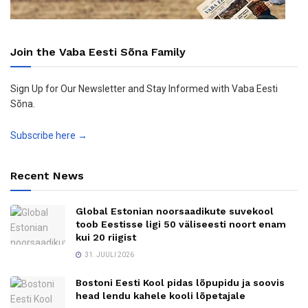
Join the Vaba Eesti Sõna Family
Sign Up for Our Newsletter and Stay Informed with Vaba Eesti
Sõna.
Subscribe here →
Recent News
Global Estonian noorsaadikute suvekool
toob Eestisse ligi 50 väliseesti noort enam
kui 20 riigist
31. JUULI 2026
Bostoni Eesti Kool pidas lõpupidu ja soovis
head lendu kahele kooli lõpetajale