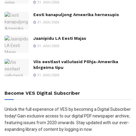
31. JUULI 2026
Eesti kanapuljong Ameerika hernesupis
31. JUULI 2026
Jaanipidu LA Eesti Majas
31. JUULI 2026
Viis eestlast vallutasid Põhja-Ameerika
kõrgeima tipu
31. JUULI 2026
Become VES Digital Subscriber
Unlock the full experience of VES by becoming a Digital Subscriber
today! Gain exclusive access to our digital PDF newspaper archive,
featuring issues from 2020 onwards. Stay updated with our ever-
expanding library of content by logging in now.