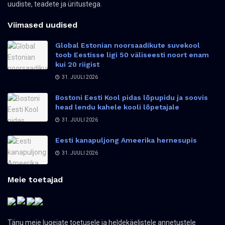
uudiste, teadete ja üritustega.
Viimased uudised
Global Estonian noorsaadikute suvekool
toob Eestisse ligi 50 väliseesti noort enam
kui 20 riigist
31. JUULI 2026
Bostoni Eesti Kool pidas lõpupidu ja soovis
head lendu kahele kooli lõpetajale
31. JUULI 2026
Eesti kanapuljong Ameerika hernesupis
31. JUULI 2026
Meie toetajad
Tänu meie lugejate toetusele ja heldekäelistele annetustele