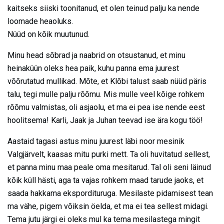
kaitseks siiski toonitanud, et olen teinud palju ka nende
loomade heaoluks.
Nüüd on kõik muutunud.
Minu head sõbrad ja naabrid on otsustanud, et minu
heinaküün oleks hea paik, kuhu panna ema juurest
võõrutatud mullikad. Mõte, et Klõbi talust saab nüüd päris
talu, tegi mulle palju rõõmu. Mis mulle veel kõige rohkem
rõõmu valmistas, oli asjaolu, et ma ei pea ise nende eest
hoolitsema! Karli, Jaak ja Juhan teevad ise ära kogu töö!
Aastaid tagasi astus minu juurest läbi noor mesinik
Valgjärvelt, kaasas mitu purki mett. Ta oli huvitatud sellest,
et panna minu maa peale oma mesitarud. Tal oli seni läinud
kõik küll hästi, aga ta vajas rohkem maad tarude jaoks, et
saada hakkama ekspordituruga. Mesilaste pidamisest tean
ma vähe, pigem võiksin öelda, et ma ei tea sellest midagi.
Tema jutu järgi ei oleks mul ka tema mesilastega mingit