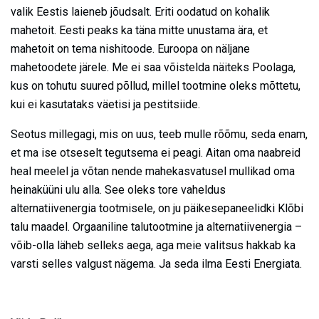
valik Eestis laieneb jõudsalt. Eriti oodatud on kohalik
mahetoit. Eesti peaks ka täna mitte unustama ära, et
mahetoit on tema nishitoode. Euroopa on näljane
mahetoodete järele. Me ei saa võistelda näiteks Poolaga,
kus on tohutu suured põllud, millel tootmine oleks mõttetu,
kui ei kasutataks väetisi ja pestitsiide.
Seotus millegagi, mis on uus, teeb mulle rõõmu, seda enam,
et ma ise otseselt tegutsema ei peagi. Aitan oma naabreid
heal meelel ja võtan nende mahekasvatusel mullikad oma
heinaküüni ulu alla. See oleks tore vaheldus
alternatiivenergia tootmisele, on ju päikesepaneelidki Klõbi
talu maadel. Orgaaniline talutootmine ja alternatiivenergia –
võib-olla läheb selleks aega, aga meie valitsus hakkab ka
varsti selles valgust nägema. Ja seda ilma Eesti Energiata.