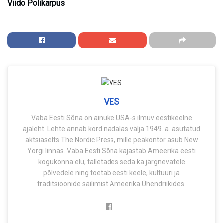
Viido Polikarpus
VES
Vaba Eesti Sõna on ainuke USA-s ilmuv eestikeelne
ajaleht. Lehte annab kord nädalas välja 1949. a. asutatud
aktsiaselts The Nordic Press, mille peakontor asub New
Yorgi linnas. Vaba Eesti Sõna kajastab Ameerika eesti
kogukonna elu, talletades seda ka järgnevatele
põlvedele ning toetab eesti keele, kultuuri ja
traditsioonide säilimist Ameerika Ühendriikides.