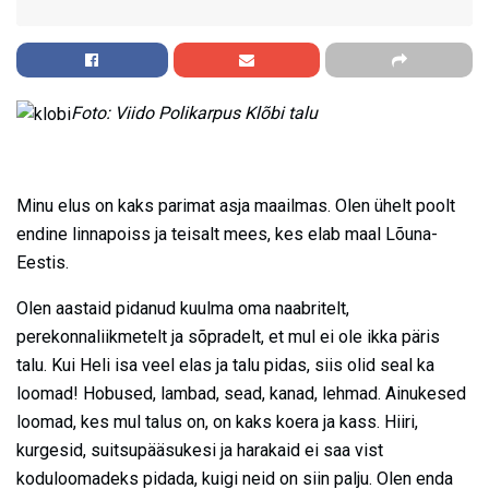
Foto: Viido Polikarpus Klõbi talu
Minu elus on kaks parimat asja maailmas. Olen ühelt poolt
endine linnapoiss ja teisalt mees, kes elab maal Lõuna-
Eestis.
Olen aastaid pidanud kuulma oma naabritelt,
perekonnaliikmetelt ja sõpradelt, et mul ei ole ikka päris
talu. Kui Heli isa veel elas ja talu pidas, siis olid seal ka
loomad! Hobused, lambad, sead, kanad, lehmad. Ainukesed
loomad, kes mul talus on, on kaks koera ja kass. Hiiri,
kurgesid, suitsupääsukesi ja harakaid ei saa vist
koduloomadeks pidada, kuigi neid on siin palju. Olen enda