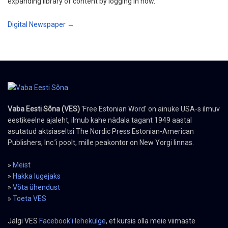
expanding library of content by logging in now.
Digital Newspaper →
Vaba Eesti Sõna (VES)
'Free Estonian Word' on ainuke USA-s ilmuv
eestikeelne ajaleht, ilmub kahe nädala tagant 1949 aastal
asutatud aktsiaseltsi The Nordic Press Estonian-American
Publishers, Inc.’i poolt, mille peakontor on New Yorgi linnas.
»
Meist
»
Hakka lugejaks
»
Võta ühendust
»
Toeta VES
Jälgi VES
Facebook'i lehekülge
, et kursis olla meie viimaste