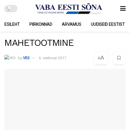
ESILEHT
PIIRKONNAD
ARVAMUS
UUDISEID EESTIST
MAHETOOTMINE
A
by
VES
6. veebruar 2017
A