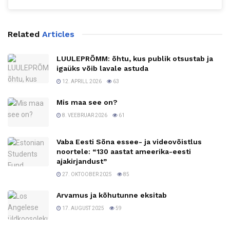
Related
Articles
LUULEPRÕMM: õhtu, kus publik otsustab ja
igaüks võib lavale astuda
12. APRILL 2026
63
Mis maa see on?
8. VEEBRUAR 2026
61
Vaba Eesti Sõna essee- ja videovõistlus
noortele: “130 aastat ameerika-eesti
ajakirjandust”
27. OKTOOBER 2025
85
Arvamus ja kõhutunne eksitab
17. AUGUST 2025
59