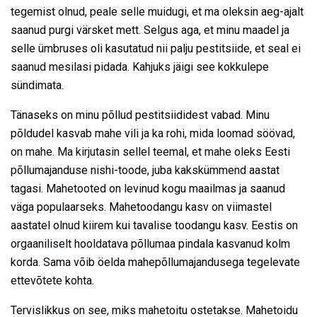
tegemist olnud, peale selle muidugi, et ma oleksin aeg-ajalt
saanud purgi värsket mett. Selgus aga, et minu maadel ja
selle ümbruses oli kasutatud nii palju pestitsiide, et seal ei
saanud mesilasi pidada. Kahjuks jäigi see kokkulepe
sündimata.
Tänaseks on minu põllud pestitsiididest vabad. Minu
põldudel kasvab mahe vili ja ka rohi, mida loomad söövad,
on mahe. Ma kirjutasin sellel teemal, et mahe oleks Eesti
põllumajanduse nishi-toode, juba kakskümmend aastat
tagasi. Mahetooted on levinud kogu maailmas ja saanud
väga populaarseks. Mahetoodangu kasv on viimastel
aastatel olnud kiirem kui tavalise toodangu kasv. Eestis on
orgaaniliselt hooldatava põllumaa pindala kasvanud kolm
korda. Sama võib öelda mahepõllumajandusega tegelevate
ettevõtete kohta.
Tervislikkus on see, miks mahetoitu ostetakse. Mahetoidu