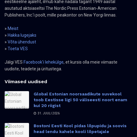
eestikeelne ajaleht, ilmub kahe nädala tagant 1949 aastal
asutatud aktsiaseltsi The Nordic Press Estonian-American
Publishers, Inc.’i poolt, mille peakontor on New Yorgi linnas.
»
Meist
»
Hakka lugejaks
»
Võta ühendust
»
Toeta VES
Jälgi VES
Facebook'i lehekülge
, et kursis olla meie viimaste
uudiste, teadete ja üritustega.
Viimased uudised
Global Estonian noorsaadikute suvekool
toob Eestisse ligi 50 väliseesti noort enam
kui 20 riigist
31. JUULI 2026
Bostoni Eesti Kool pidas lõpupidu ja soovis
head lendu kahele kooli lõpetajale