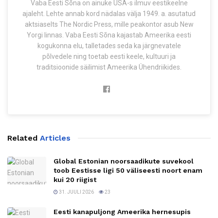
Vaba Eesti Sõna on ainuke USA-s ilmuv eestikeelne
ajaleht. Lehte annab kord nädalas välja 1949. a. asutatud
aktsiaselts The Nordic Press, mille peakontor asub New
Yorgi linnas. Vaba Eesti Sõna kajastab Ameerika eesti
kogukonna elu, talletades seda ka järgnevatele
põlvedele ning toetab eesti keele, kultuuri ja
traditsioonide säilimist Ameerika Ühendriikides.
Related
Articles
Global Estonian noorsaadikute suvekool
toob Eestisse ligi 50 väliseesti noort enam
kui 20 riigist
31. JUULI 2026
23
Eesti kanapuljong Ameerika hernesupis