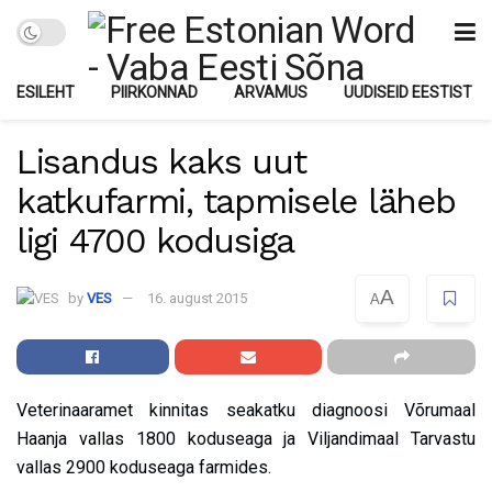
ESILEHT
PIIRKONNAD
ARVAMUS
UUDISEID EESTIST
Lisandus kaks uut
katkufarmi, tapmisele läheb
ligi 4700 kodusiga
A
by
VES
16. august 2015
A
Veterinaaramet kinnitas seakatku diagnoosi Võrumaal
Haanja vallas 1800 koduseaga ja Viljandimaal Tarvastu
vallas 2900 koduseaga farmides.