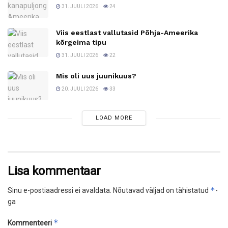
31. JUULI 2026
24
Viis eestlast vallutasid Põhja-Ameerika
kõrgeima tipu
31. JUULI 2026
22
Mis oli uus juunikuus?
20. JUULI 2026
33
LOAD MORE
Lisa kommentaar
*
Sinu e-postiaadressi ei avaldata.
Nõutavad väljad on tähistatud
-
ga
*
Kommenteeri