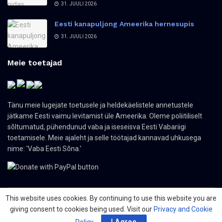
31. JUULI 2026
Eesti kanapuljong Ameerika hernesupis
31. JUULI 2026
Meie toetajad
Tänu meie lugejate toetusele ja heldekäelistele annetustele
jätkame Eesti vaimu levitamist üle Ameerika. Oleme poliitiliselt
sõltumatud, pühendunud vaba ja iseseisva Eesti Vabariigi
toetamisele. Meie ajaleht ja selle töötajad kannavad uhkusega
nime: 'Vaba Eesti Sõna.'
This website uses cookies. By continuing to use this website you are
giving consent to cookies being used. Visit our
Privacy and Cookie
© 2024 The Nordic Press Estonian-American Publishers, Inc. All Rights
Reserved.