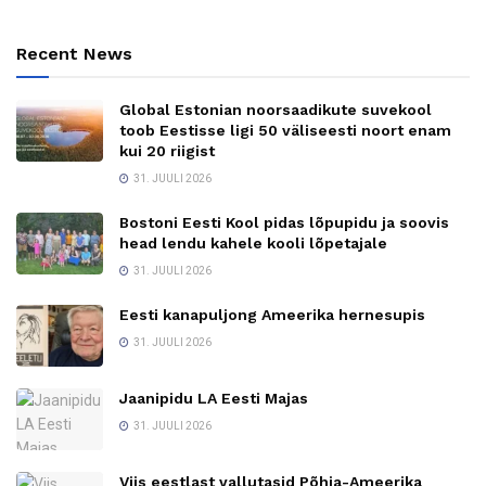
Recent News
Global Estonian noorsaadikute suvekool
toob Eestisse ligi 50 väliseesti noort enam
kui 20 riigist
31. JUULI 2026
Bostoni Eesti Kool pidas lõpupidu ja soovis
head lendu kahele kooli lõpetajale
31. JUULI 2026
Eesti kanapuljong Ameerika hernesupis
31. JUULI 2026
Jaanipidu LA Eesti Majas
31. JUULI 2026
Viis eestlast vallutasid Põhja-Ameerika