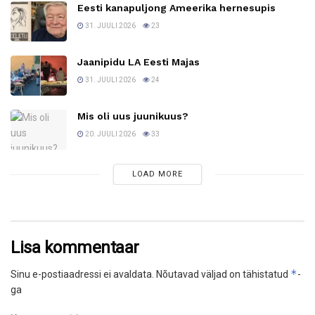
Eesti kanapuljong Ameerika hernesupis
31. JUULI 2026
23
Jaanipidu LA Eesti Majas
31. JUULI 2026
24
Mis oli uus juunikuus?
20. JUULI 2026
33
LOAD MORE
Lisa kommentaar
*
Sinu e-postiaadressi ei avaldata.
Nõutavad väljad on tähistatud
-
ga