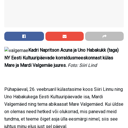
Kadri Napritson Acuna ja Uno Habakukk (taga)
NY Eesti Kultuuripäevade korraldusmeeskonnast külas
Mare ja Mardi Valgemäe juures.
Foto: Siiri Lind
Pühapäeval, 26. veebruaril külastasime koos Siiri Linnu ning
Uno Habakukega Eesti Kultuuripäevade isa, Mardi
Valgemäed ning tema abikaasat Mare Valgemäed. Kui üldse
on olemas need hetked või olukorrad, mis panevad meid
tundma, et teeme õiget asja ülla eesmärgi nimel, siis see
juhtus minu elus just sel päeval.