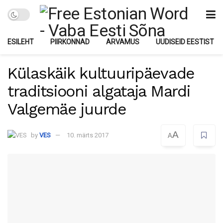
ESILEHT
PIIRKONNAD
ARVAMUS
UUDISEID EESTIST
Külaskäik kultuuripäevade
traditsiooni algataja Mardi
Valgemäe juurde
A
by
VES
10. märts 2017
A