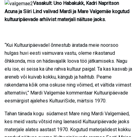
Vasakult: Uno Habakukk, Kadri Napritson
Acuna ja Siiri Lind valivad Mardi ja Mare Valgemäe kogutud
kultuuripäevade arhiivist materjali näituse jaoks.
“Kui Kultuuripäevadel õnnestub äratada meie noorsoo
hulgas huvi eesti vaimuvara vastu, oleme rikastanud
õhkkonda, mis on hädavajalik loova töö jätkamiseks. Nagu
elu ise, ei seisa ka ühe rahva kultuur paigal. Ta kas kasvab ja
areneb või kuivab kokku, kängub ja haihtub. Peame
rakendama kõik oma oskuse ning võimed, et vältida viimast
alternatiivi,” Mardi Valgemäe kommentaar Kultuuripäevade
eesmärgist ajalehes KultuuriSide, märtsis 1970.
Tahan tänada kogu südamest Mare ning Mardi Valgemäed,
kes meid vastu võtsid ning laenasid Kultuuripäevade jaoks
materjale alates aastast 1970. Kogutud materjalidest kokku