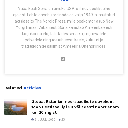
Vaba Eesti Sõna on ainuke USA-s ilmuv eestikeelne
ajaleht. Lehte annab kord nädalas välja 1949. a. asutatud
aktsiaselts The Nordic Press, mille peakontor asub New
Yorgi linnas. Vaba Eesti Sõna kajastab Ameerika eesti
kogukonna elu, talletades seda ka järgnevatele
põlvedele ning toetab eesti keele, kultuuri ja
traditsioonide säilimist Ameerika Ühendriikides.
Related
Articles
Global Estonian noorsaadikute suvekool
toob Eestisse ligi 50 väliseesti noort enam
kui 20 riigist
31. JUULI 2026
23