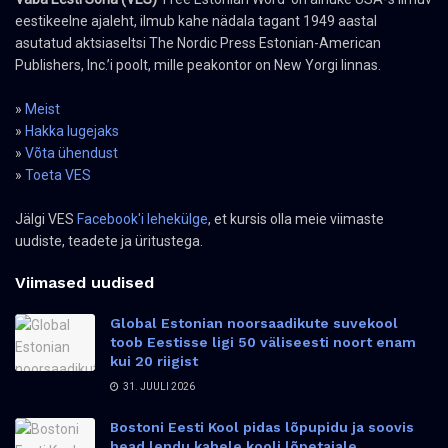
eestikeelne ajaleht, ilmub kahe nädala tagant 1949 aastal
asutatud aktsiaseltsi The Nordic Press Estonian-American
Publishers, Inc.’i poolt, mille peakontor on New Yorgi linnas.
»
Meist
»
Hakka lugejaks
»
Võta ühendust
»
Toeta VES
Jälgi VES
Facebook'i lehekülge
, et kursis olla meie viimaste
uudiste, teadete ja üritustega.
Viimased uudised
Global Estonian noorsaadikute suvekool
toob Eestisse ligi 50 väliseesti noort enam
kui 20 riigist
31. JUULI 2026
Bostoni Eesti Kool pidas lõpupidu ja soovis
head lendu kahele kooli lõpetajale