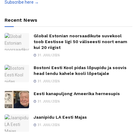
Subscribe here →
Recent News
Global Estonian noorsaadikute suvekool
toob Eestisse ligi 50 väliseesti noort enam
kui 20 riigist
31. JUULI 2026
Bostoni Eesti Kool pidas lõpupidu ja soovis
head lendu kahele kooli lõpetajale
31. JUULI 2026
Eesti kanapuljong Ameerika hernesupis
31. JUULI 2026
Jaanipidu LA Eesti Majas
31. JUULI 2026