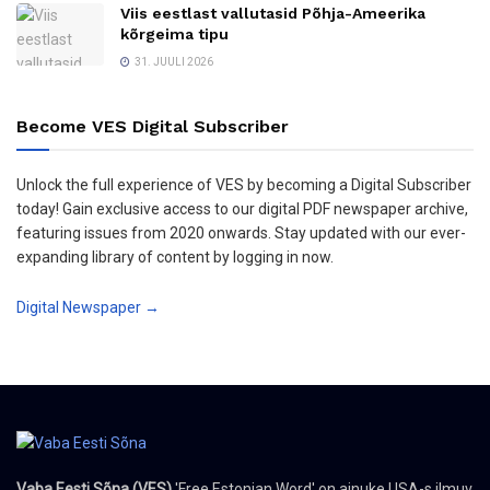
Viis eestlast vallutasid Põhja-Ameerika
kõrgeima tipu
31. JUULI 2026
Become VES Digital Subscriber
Unlock the full experience of VES by becoming a Digital Subscriber
today! Gain exclusive access to our digital PDF newspaper archive,
featuring issues from 2020 onwards. Stay updated with our ever-
expanding library of content by logging in now.
Digital Newspaper →
Vaba Eesti Sõna (VES)
'Free Estonian Word' on ainuke USA-s ilmuv