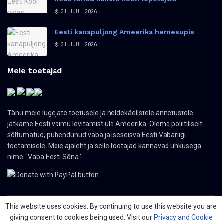
31. JUULI 2026
Eesti kanapuljong Ameerika hernesupis
31. JUULI 2026
Meie toetajad
Tänu meie lugejate toetusele ja heldekäelistele annetustele
jätkame Eesti vaimu levitamist üle Ameerika. Oleme poliitiliselt
sõltumatud, pühendunud vaba ja iseseisva Eesti Vabariigi
toetamisele. Meie ajaleht ja selle töötajad kannavad uhkusega
nime: 'Vaba Eesti Sõna.'
This website uses cookies. By continuing to use this website you are
giving consent to cookies being used. Visit our
Privacy and Cookie
© 2024 The Nordic Press Estonian-American Publishers, Inc. All Rights