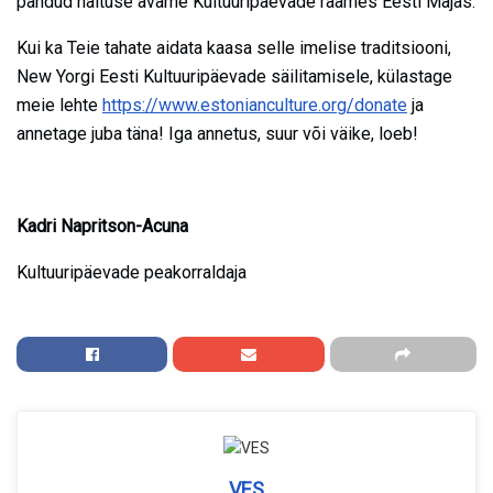
pandud näituse avame Kultuuripäevade raames Eesti Majas.
Kui ka Teie tahate aidata kaasa selle imelise traditsiooni,
New Yorgi Eesti Kultuuripäevade säilitamisele, külastage
meie lehte
https://www.estonianculture.org/donate
ja
annetage juba täna! Iga annetus, suur või väike, loeb!
Kadri Napritson-Acuna
Kultuuripäevade peakorraldaja
VES