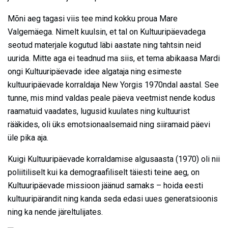
Mõni aeg tagasi viis tee mind kokku proua Mare
Valgemäega. Nimelt kuulsin, et tal on Kultuuripäevadega
seotud materjale kogutud läbi aastate ning tahtsin neid
uurida. Mitte aga ei teadnud ma siis, et tema abikaasa Mardi
ongi Kultuuripäevade idee algataja ning esimeste
kultuuripäevade korraldaja New Yorgis 1970ndal aastal. See
tunne, mis mind valdas peale päeva veetmist nende kodus
raamatuid vaadates, lugusid kuulates ning kultuurist
rääkides, oli üks emotsionaalsemaid ning siiramaid päevi
üle pika aja.
Kuigi Kultuuripäevade korraldamise algusaasta (1970) oli nii
poliitiliselt kui ka demograafiliselt täiesti teine aeg, on
Kultuuripäevade missioon jäänud samaks – hoida eesti
kultuuripärandit ning kanda seda edasi uues generatsioonis
ning ka nende järeltulijates.