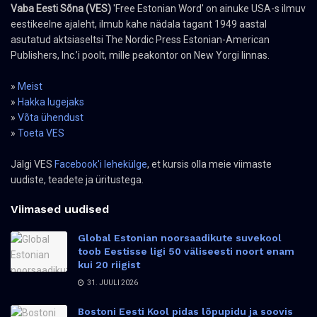
Vaba Eesti Sõna (VES)
'Free Estonian Word' on ainuke USA-s ilmuv
eestikeelne ajaleht, ilmub kahe nädala tagant 1949 aastal
asutatud aktsiaseltsi The Nordic Press Estonian-American
Publishers, Inc.’i poolt, mille peakontor on New Yorgi linnas.
»
Meist
»
Hakka lugejaks
»
Võta ühendust
»
Toeta VES
Jälgi VES
Facebook'i lehekülge
, et kursis olla meie viimaste
uudiste, teadete ja üritustega.
Viimased uudised
Global Estonian noorsaadikute suvekool
toob Eestisse ligi 50 väliseesti noort enam
kui 20 riigist
31. JUULI 2026
Bostoni Eesti Kool pidas lõpupidu ja soovis