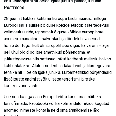
kõiki eurooplasi nii-öelda igaks juhuks jälitada, kirjutab
Postimees.
28. juunist hakkas kehtima Euroopa Liidu määrus, millega
Europol sai sisuliselt õiguse kõikide eurooplaste tegevusi
valimatult uurida, täpsemalt õiguse kõikide eurooplaste
andmeid massiliselt salvestada ja töödelda, vahendab
heise.de. Tegelikult oli Europolil see õigus ka varem – aga
sel juhul pidid politseiametnikud põhjendama, et
jälitustegevuse alla sattunud isikut ka tõesti milleski halvas
kahtlustatakse. Alates sellest nädalast võib jälitustegevusi
teha ka nii – öelda igaks juhuks. Euroametnikud põhjendasid
lisaõiguste andmist võitlu-sega terrorismi ja raske
kuritegevuse vastu.
Uue seadusega saab Europol võtta kasutusse näiteks
lennufirmade, Facebooki või ka kolmandate riikide kogutud
andmed inimeste kohta ja neid oma äranägemise järgi