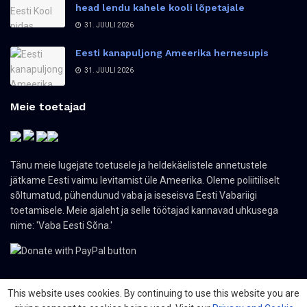
head lendu kahele kooli lõpetajale
31. JUULI 2026
Eesti kanapuljong Ameerika hernesupis
31. JUULI 2026
Meie toetajad
Tänu meie lugejate toetusele ja heldekäelistele annetustele
jätkame Eesti vaimu levitamist üle Ameerika. Oleme poliitiliselt
sõltumatud, pühendunud vaba ja iseseisva Eesti Vabariigi
toetamisele. Meie ajaleht ja selle töötajad kannavad uhkusega
nime: 'Vaba Eesti Sõna.'
This website uses cookies. By continuing to use this website you are