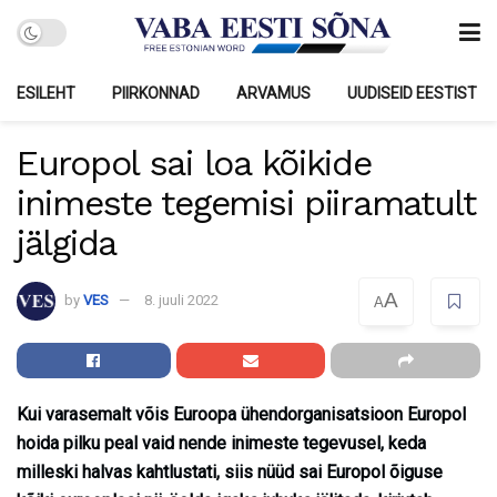
ESILEHT
PIIRKONNAD
ARVAMUS
UUDISEID EESTIST
Europol sai loa kõikide
inimeste tegemisi piiramatult
jälgida
A
by
VES
8. juuli 2022
A
Kui varasemalt võis Euroopa ühendorganisatsioon Europol
hoida pilku peal vaid nende inimeste tegevusel, keda
milleski halvas kahtlustati, siis nüüd sai Europol õiguse