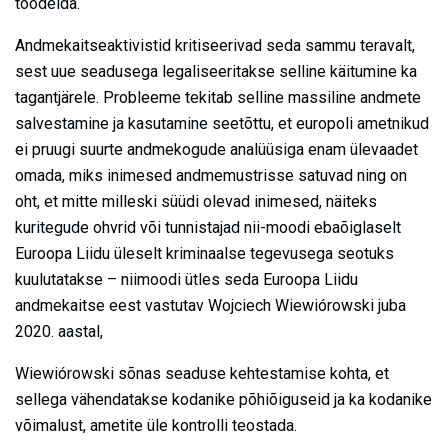
töödelda.
Andmekaitseaktivistid kritiseerivad seda sammu teravalt,
sest uue seadusega legaliseeritakse selline käitumine ka
tagantjärele. Probleeme tekitab selline massiline andmete
salvestamine ja kasutamine seetõttu, et europoli ametnikud
ei pruugi suurte andmekogude analüüsiga enam ülevaadet
omada, miks inimesed andmemustrisse satuvad ning on
oht, et mitte milleski süüdi olevad inimesed, näiteks
kuritegude ohvrid või tunnistajad nii-moodi ebaõiglaselt
Euroopa Liidu üleselt kriminaalse tegevusega seotuks
kuulutatakse – niimoodi ütles seda Euroopa Liidu
andmekaitse eest vastutav Wojciech Wiewiórowski juba
2020. aastal,
Wiewiórowski sõnas seaduse kehtestamise kohta, et
sellega vähendatakse kodanike põhiõiguseid ja ka kodanike
võimalust, ametite üle kontrolli teostada.