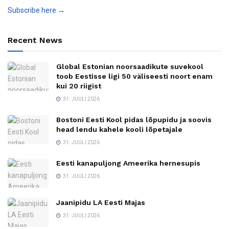
Subscribe here →
Recent News
Global Estonian noorsaadikute suvekool
toob Eestisse ligi 50 väliseesti noort enam
kui 20 riigist
31. JUULI 2026
Bostoni Eesti Kool pidas lõpupidu ja soovis
head lendu kahele kooli lõpetajale
31. JUULI 2026
Eesti kanapuljong Ameerika hernesupis
31. JUULI 2026
Jaanipidu LA Eesti Majas
31. JUULI 2026