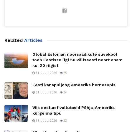
Related
Articles
Global Estonian noorsaadikute suvekool
toob Eestisse ligi 50 väliseesti noort enam
kui 20 riigist
31. JUULI 2026
25
Eesti kanapuljong Ameerika hernesupis
31. JUULI 2026
24
Viis eestlast vallutasid Põhja-Ameerika
kõrgeima tipu
31. JUULI 2026
22