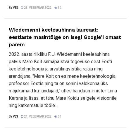
BY
VES
23. VEEBRUAR 2022
52
Wiedemanni keeleauhinna laureaat:
eestlaste masintõlge on isegi Google’i omast
parem
2022. aasta riikliku F. J. Wiedemanni keeleauhinna
pälvis Mare Koit silmapaistva tegevuse eest Eesti
keeletehnoloogia ja arvutilingvistika rajaja ning
arendajana. "Mare Koit on esimene keeletehnoloogia
professor Eestis ning ta on senini valdkonna üks
mõjukamaid ku-jundajaid," ütles haridusmi-nister Liina
Kersna ja lisas, et tänu Mare Koidu selgele visioonile
ning katkematule tööle...
BY
VES
21. VEEBRUAR 2022
51