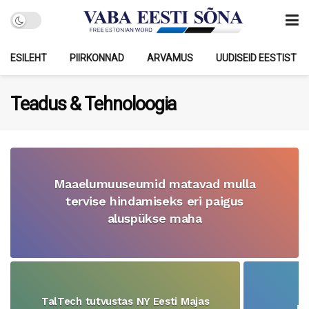
ESILEHT
PIIRKONNAD
ARVAMUS
UUDISEID EESTIST
Teadus & Tehnoloogia
Maaelumuuseumid matavad mulla
tervise hindamiseks eri paigus
aluspükse maha
TalTech tutvustas NY Eesti Majas
Mi