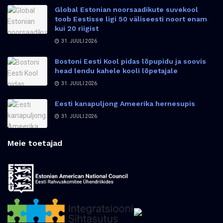
Global Estonian noorsaadikute suvekool
toob Eestisse ligi 50 väliseesti noort enam
kui 20 riigist
31. JUULI 2026
Bostoni Eesti Kool pidas lõpupidu ja soovis
head lendu kahele kooli lõpetajale
31. JUULI 2026
Eesti kanapuljong Ameerika hernesupis
31. JUULI 2026
Meie toetajad