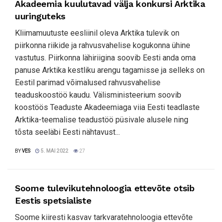
Akadeemia kuulutavad välja konkursi Arktika
uuringuteks
Kliimamuutuste eesliinil oleva Arktika tulevik on
piirkonna riikide ja rahvusvahelise kogukonna ühine
vastutus. Piirkonna lähiriigina soovib Eesti anda oma
panuse Arktika kestliku arengu tagamisse ja selleks on
Eestil parimad võimalused rahvusvahelise
teaduskoostöö kaudu. Välisministeerium soovib
koostöös Teaduste Akadeemiaga viia Eesti teadlaste
Arktika-teemalise teadustöö püsivale alusele ning
tõsta seeläbi Eesti nähtavust...
BY
VES
5. MAI 2022
27
Soome tulevikutehnoloogia ettevõte otsib
Eestis spetsialiste
Soome kiiresti kasvav tarkvaratehnoloogia ettevõte