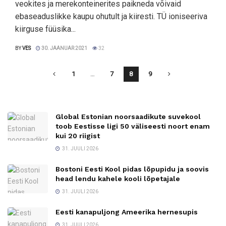
veokites ja merekonteinerites paikneda võivaid
ebaseaduslikke kaupu ohutult ja kiiresti. TÜ ioniseeriva
kiirguse füüsika...
BY
VES
30. JAANUAR 2021
32
1
…
7
8
9
Global Estonian noorsaadikute suvekool
toob Eestisse ligi 50 väliseesti noort enam
kui 20 riigist
31. JUULI 2026
Bostoni Eesti Kool pidas lõpupidu ja soovis
head lendu kahele kooli lõpetajale
31. JUULI 2026
Eesti kanapuljong Ameerika hernesupis
31. JUULI 2026