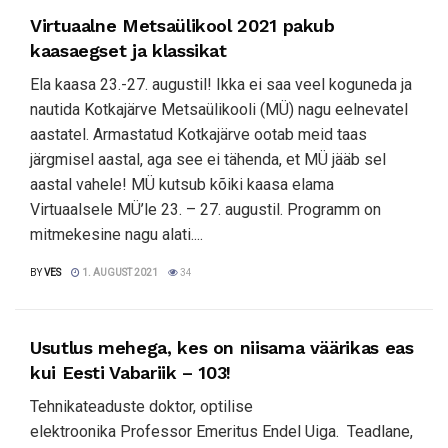
Virtuaalne Metsaülikool 2021 pakub
kaasaegset ja klassikat
Ela kaasa 23.-27. augustil! Ikka ei saa veel koguneda ja
nautida Kotkajärve Metsaülikooli (MÜ) nagu eelnevatel
aastatel. Armastatud Kotkajärve ootab meid taas
järgmisel aastal, aga see ei tähenda, et MÜ jääb sel
aastal vahele! MÜ kutsub kõiki kaasa elama
Virtuaalsele MÜ’le 23. – 27. augustil. Programm on
mitmekesine nagu alati....
BY
VES
1. AUGUST 2021
34
Usutlus mehega, kes on niisama väärikas eas
kui Eesti Vabariik – 103!
Tehnikateaduste doktor, optilise
elektroonika Professor Emeritus Endel Uiga. Teadlane,