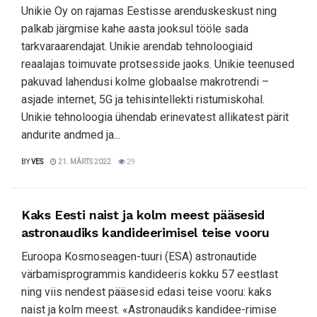
Unikie Oy on rajamas Eestisse arenduskeskust ning
palkab järgmise kahe aasta jooksul tööle sada
tarkvaraarendajat. Unikie arendab tehnoloogiaid
reaalajas toimuvate protsesside jaoks. Unikie teenused
pakuvad lahendusi kolme globaalse makrotrendi –
asjade internet, 5G ja tehisintellekti ristumiskohal.
Unikie tehnoloogia ühendab erinevatest allikatest pärit
andurite andmed ja...
BY
VES
21. MÄRTS 2022
29
Kaks Eesti naist ja kolm meest pääsesid
astronaudiks kandideerimisel teise vooru
Euroopa Kosmoseagen-tuuri (ESA) astronautide
värbamisprogrammis kandideeris kokku 57 eestlast
ning viis nendest pääsesid edasi teise vooru: kaks
naist ja kolm meest. «Astronaudiks kandidee-rimise