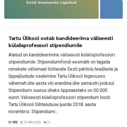
Eesti inseneeria vajadusi
Tartu Ülikool ootab kandideerima väliseesti
külalisprofessori stipendiumile
Alanud on kandideerimine väliseesti külalisprofessori
stipendiumile. Stipendiumifondi eesmärk on tagada
nimekate välismaal töötavate Eesti päritolu teadlaste ja
õppejõudude osalemine Tartu Ülikooli tegevuses
vähemalt ühe aasta või erandina ühe semestri jooksul.
Stipendiumi suurus üheks õppeaastaks on 50 000
eurot. Väliseesti külalisprofessori stipendium loodi
Tartu Ülikooli Sihtasutuse juurde 2018. aasta
novembris. Stipendiumi...
BY
VES
16. MAI 2022
24