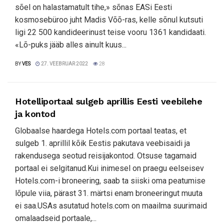
sõel on halastamatult tihe,» sõnas EASi Eesti
kosmosebüroo juht Madis Võõ-ras, kelle sõnul kutsuti
ligi 22 500 kandideerinust teise vooru 1361 kandidaati.
«Lõ-puks jääb alles ainult kuus...
BY
VES
27. VEEBRUAR 2022
28
Hotelliportaal sulgeb aprillis Eesti veebilehe
ja kontod
Globaalse haardega Hotels.com portaal teatas, et
sulgeb 1. aprillil kõik Eestis pakutava veebisaidi ja
rakendusega seotud reisijakontod. Otsuse tagamaid
portaal ei selgitanud.Kui inimesel on praegu eelseisev
Hotels.com-i broneering, saab ta siiski oma peatumise
lõpule viia, pärast 31. märtsi enam broneeringut muuta
ei saa.USAs asutatud hotels.com on maailma suurimaid
omalaadseid portaale,...