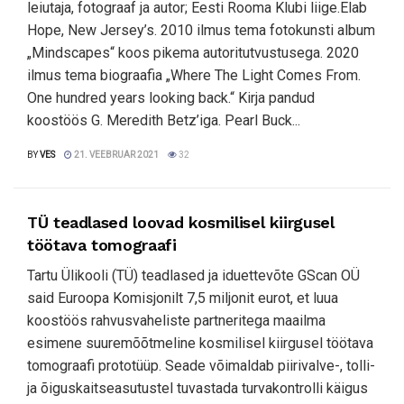
leiutaja, fotograaf ja autor; Eesti Rooma Klubi liige.Elab
Hope, New Jersey’s. 2010 ilmus tema fotokunsti album
„Mindscapes“ koos pikema autoritutvustusega. 2020
ilmus tema biograafia „Where The Light Comes From.
One hundred years looking back.“ Kirja pandud
koostöös G. Meredith Betz’iga. Pearl Buck...
BY
VES
21. VEEBRUAR 2021
32
TÜ teadlased loovad kosmilisel kiirgusel
töötava tomograafi
Tartu Ülikooli (TÜ) teadlased ja iduettevõte GScan OÜ
said Euroopa Komisjonilt 7,5 miljonit eurot, et luua
koostöös rahvusvaheliste partneritega maailma
esimene suuremõõtmeline kosmilisel kiirgusel töötava
tomograafi prototüüp. Seade võimaldab piirivalve-, tolli-
ja õiguskaitseasutustel tuvastada turvakontrolli käigus