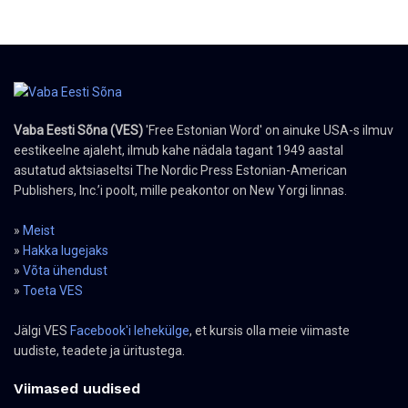
Vaba Eesti Sõna (VES)
'Free Estonian Word' on ainuke USA-s ilmuv
eestikeelne ajaleht, ilmub kahe nädala tagant 1949 aastal
asutatud aktsiaseltsi The Nordic Press Estonian-American
Publishers, Inc.’i poolt, mille peakontor on New Yorgi linnas.
»
Meist
»
Hakka lugejaks
»
Võta ühendust
»
Toeta VES
Jälgi VES
Facebook'i lehekülge
, et kursis olla meie viimaste
uudiste, teadete ja üritustega.
Viimased uudised