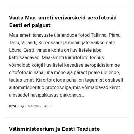
Vaata Maa-ameti verivärskeid aerofotosid
Eesti eri paigust
Maa-ameti tänavuste ülelendude fotod Tallinna, Pärnu,
Tartu, Viljandi, Kuressaare ja mõningate väiksemate
Lõuna-Eesti linnade kohta on huvilistele juba
kättesaadavad. Maa-ameti kiirortofoto teenus
võimaldab kõigil huvilistel kevadise aeropildistamise
ortofotosid näha juba mõne aja pärast peale ülelende,
teatas amet. Kiirortofotode puhul on tegemist osaliselt
automatiseeritud protsessiga, mis võimaldavad kiiret
ülevaadet huvipakkuvas piirkonnas...
BY
VES
6. MAI 2022
80
Välisministeerium ja Eesti Teaduste