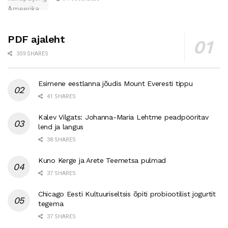
PDF ajaleht
359 SHARES
Esimene eestlanna jõudis Mount Everesti tippu
41 SHARES
Kalev Vilgats: Johanna-Maria Lehtme peadpööritav
lend ja langus
38 SHARES
Kuno Kerge ja Arete Teemetsa pulmad
37 SHARES
Chicago Eesti Kultuuriseltsis õpiti probiootilist jogurtit
tegema
37 SHARES