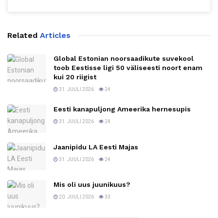
Related
Articles
Global Estonian noorsaadikute suvekool
toob Eestisse ligi 50 väliseesti noort enam
kui 20 riigist
31. JUULI 2026
24
Eesti kanapuljong Ameerika hernesupis
31. JUULI 2026
24
Jaanipidu LA Eesti Majas
31. JUULI 2026
24
Mis oli uus juunikuus?
20. JUULI 2026
33