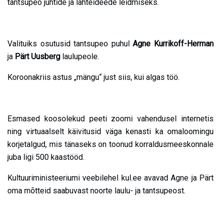
tantsupeo juhtide ja lähteideede leidmiseks.
Valituiks osutusid tantsupeo puhul
Agne Kurrikoff-Herman
ja
Pärt Uusberg
laulupeole.
Koroonakriis astus „mängu“ just siis, kui algas töö.
Esmased koosolekud peeti zoomi vahendusel internetis
ning virtuaalselt käivitusid väga kenasti ka omaloomingu
korjetalgud, mis tänaseks on toonud korraldusmeeskonnale
juba ligi 500 kaastööd.
Kultuuriministeeriumi veebilehel kul.ee avavad Agne ja Pärt
oma mõtteid saabuvast noorte laulu- ja tantsupeost.