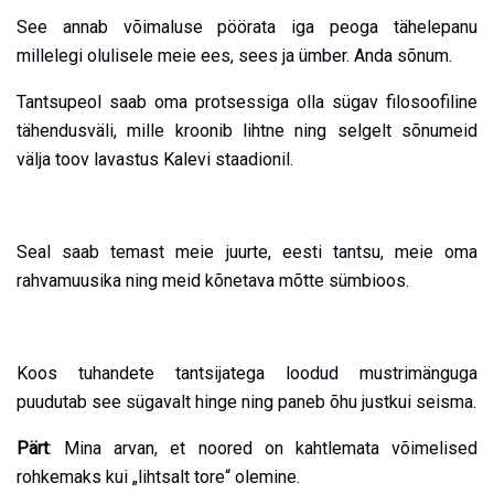
See annab võimaluse pöörata iga peoga tähelepanu
millelegi olulisele meie ees, sees ja ümber. Anda sõnum.
Tantsupeol saab oma protsessiga olla sügav filosoofiline
tähendusväli, mille kroonib lihtne ning selgelt sõnumeid
välja toov lavastus Kalevi staadionil.
Seal saab temast meie juurte, eesti tantsu, meie oma
rahvamuusika ning meid kõnetava mõtte sümbioos.
Koos tuhandete tantsijatega loodud mustrimänguga
puudutab see sügavalt hinge ning paneb õhu justkui seisma.
Pärt
: Mina arvan, et noored on kahtlemata võimelised
rohkemaks kui „lihtsalt tore“ olemine.