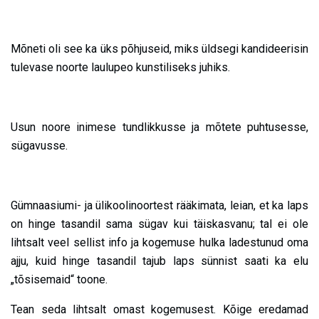
Mõneti oli see ka üks põhjuseid, miks üldsegi kandideerisin
tulevase noorte laulupeo kunstiliseks juhiks.
Usun noore inimese tundlikkusse ja mõtete puhtusesse,
sügavusse.
Gümnaasiumi- ja ülikoolinoortest rääkimata, leian, et ka laps
on hinge tasandil sama sügav kui täiskasvanu; tal ei ole
lihtsalt veel sellist info ja kogemuse hulka ladestunud oma
ajju, kuid hinge tasandil tajub laps sünnist saati ka elu
„tõsisemaid“ toone.
Tean seda lihtsalt omast kogemusest. Kõige eredamad