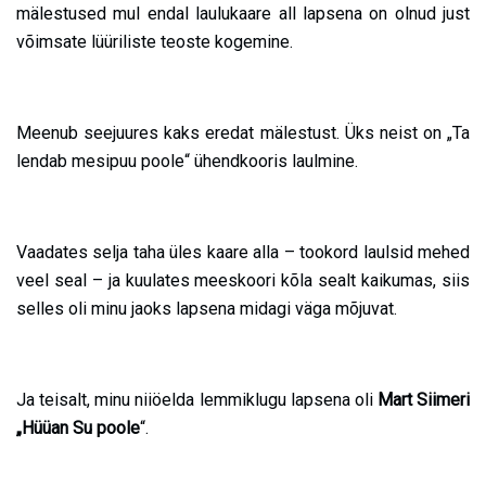
mälestused mul endal laulukaare all lapsena on olnud just
võimsate lüüriliste teoste kogemine.
Meenub seejuures kaks eredat mälestust. Üks neist on „Ta
lendab mesipuu poole“ ühendkooris laulmine.
Vaadates selja taha üles kaare alla – tookord laulsid mehed
veel seal – ja kuulates meeskoori kõla sealt kaikumas, siis
selles oli minu jaoks lapsena midagi väga mõjuvat.
Ja teisalt, minu niiöelda lemmiklugu lapsena oli
Mart Siimeri
„Hüüan Su poole
“.