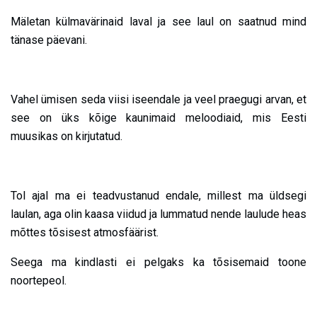
Mäletan külmavärinaid laval ja see laul on saatnud mind
tänase päevani.
Vahel ümisen seda viisi iseendale ja veel praegugi arvan, et
see on üks kõige kaunimaid meloodiaid, mis Eesti
muusikas on kirjutatud.
Tol ajal ma ei teadvustanud endale, millest ma üldsegi
laulan, aga olin kaasa viidud ja lummatud nende laulude heas
mõttes tõsisest atmosfäärist.
Seega ma kindlasti ei pelgaks ka tõsisemaid toone
noortepeol.