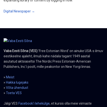
expanding library of content by logging in now.
Digital Newspaper →
Vaba Eesti Sõna (VES)
'Free Estonian Word' on ainuke USA-s ilmuv
eestikeelne ajaleht, ilmub kahe nädala tagant 1949 aastal
asutatud aktsiaseltsi The Nordic Press Estonian-American
Publishers, Inc.’i poolt, mille peakontor on New Yorgi linnas.
»
Meist
»
Hakka lugejaks
»
Võta ühendust
»
Toeta VES
Jälgi VES
Facebook'i lehekülge
, et kursis olla meie viimaste