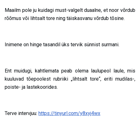
Maailm pole ju kuidagi must-valgelt duaalne, et noor võrdub
rõõmus või lihtsalt tore ning täiskasvanu võrdub tõsine.
Inimene on hinge tasandil üks tervik sünnist surmani.
Ent muidugi, kahtlemata peab olema laulupeol laule, mis
kuuluvad tõepoolest rubriiki „lihtsalt tore“, eriti mudilas-,
poiste- ja lastekoorides.
Terve intervjuu:
https://tinyurl.com/y8xyj4wx