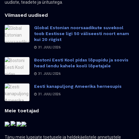
uudiste, teadete ja üritustega.
Viimased uudised
Global Estonian noorsaadikute suvekool
toob Eestisse ligi 50 väliseesti noort enam
kui 20 riigist
31. JUULI 2026
Bostoni Eesti Kool pidas lõpupidu ja soovis
head lendu kahele kooli lõpetajale
31. JUULI 2026
Eesti kanapuljong Ameerika hernesupis
31. JUULI 2026
Meie toetajad
Tänu meie lugejate toetusele ja heldekäelistele annetustele