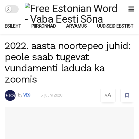
ESILEHT
PIIRKONNAD
ARVAMUS
UUDISEID EESTIST
2022. aasta noortepeo juhid:
peole saab tugevat
vundamenti laduda ka
zoomis
A
by
VES
5. juuni 2020
A