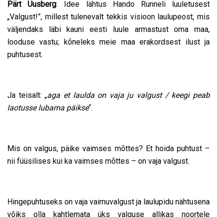
Pärt Uusberg
: Idee lähtus Hando Runneli luuletusest
„Valgust!”, millest tulenevalt tekkis visioon laulupeost, mis
väljendaks läbi kauni eesti luule armastust oma maa,
looduse vastu; kõneleks meie maa erakordsest ilust ja
puhtusest.
Ja teisalt: „
aga et laulda on vaja ju valgust / keegi peab
laotusse lubama päikse
“.
Mis on valgus, päike vaimses mõttes? Et hoida puhtust –
nii füüsilises kui ka vaimses mõttes – on vaja valgust.
Hingepuhtuseks on vaja vaimuvalgust ja laulupidu nähtusena
võiks olla kahtlemata üks valguse allikas noortele