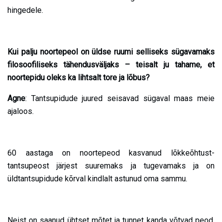
hingedele.
Kui palju noortepeol on üldse ruumi selliseks sügavamaks
filosoofiliseks tähendusväljaks – teisalt ju tahame, et
noortepidu oleks ka lihtsalt tore ja lõbus?
Agne
: Tantsupidude juured seisavad sügaval maas meie
ajaloos.
60 aastaga on noortepeod kasvanud lõkkeõhtust-
tantsupeost järjest suuremaks ja tugevamaks ja on
üldtantsupidude kõrval kindlalt astunud oma sammu.
Neist on saanud ühtset mõtet ja tunnet kanda võtvad peod,