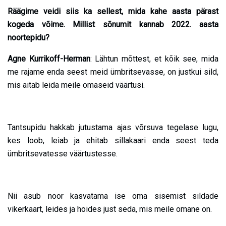
Räägime veidi siis ka sellest, mida kahe aasta pärast
kogeda võime. Millist sõnumit kannab 2022. aasta
noortepidu?
Agne Kurrikoff-Herman
: Lähtun mõttest, et kõik see, mida
me rajame enda seest meid ümbritsevasse, on justkui sild,
mis aitab leida meile omaseid väärtusi.
Tantsupidu hakkab jutustama ajas võrsuva tegelase lugu,
kes loob, leiab ja ehitab sillakaari enda seest teda
ümbritsevatesse väärtustesse.
Nii asub noor kasvatama ise oma sisemist sildade
vikerkaart, leides ja hoides just seda, mis meile omane on.