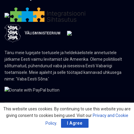
Tänu meie lugejate toetusele ja heldekäelistele annetustele
jätkame Eesti vaimu levitamist üle Ameerika. Oleme poliitiliselt
sõltumatud, pühendunud vaba ja iseseisva Eesti Vabariigi
toetamisele. Meie ajaleht ja selle töötajad kannavad uhkusega
nime: 'Vaba Eesti Sõna.'
This website uses cookies. By continuing to use this website you are
giving consent to cookies being used. Visit our
Privacy and Cookie
© 2024 The Nordic Press Estonian-American Publishers, Inc. All Rights
Reserved.
Policy
.
I Agree
Meist
Kontakt
Organisatsioonid
PDF ajaleht
Privacy Policy