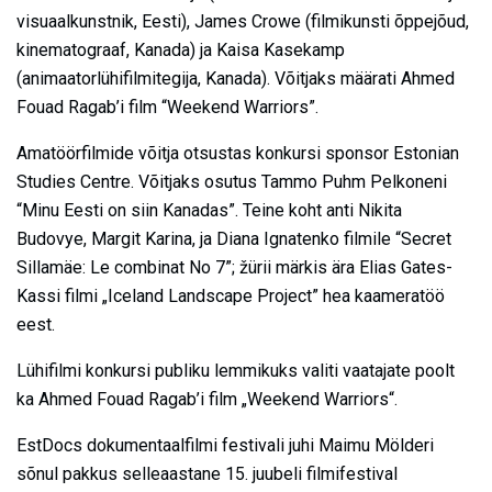
visuaalkunstnik, Eesti), James Crowe (filmikunsti õppejõud,
kinematograaf, Kanada) ja Kaisa Kasekamp
(animaatorlühifilmitegija, Kanada). Võitjaks määrati Ahmed
Fouad Ragab’i film “Weekend Warriors”.
Amatöörfilmide võitja otsustas konkursi sponsor Estonian
Studies Centre. Võitjaks osutus Tammo Puhm Pelkoneni
“Minu Eesti on siin Kanadas”. Teine koht anti Nikita
Budovye, Margit Karina, ja Diana Ignatenko filmile “Secret
Sillamäe: Le combinat No 7”; žürii märkis ära Elias Gates-
Kassi filmi „Iceland Landscape Project” hea kaameratöö
eest.
Lühifilmi konkursi publiku lemmikuks valiti vaatajate poolt
ka Ahmed Fouad Ragab’i film „Weekend Warriors“.
EstDocs dokumentaalfilmi festivali juhi Maimu Mölderi
sõnul pakkus selleaastane 15. juubeli filmifestival