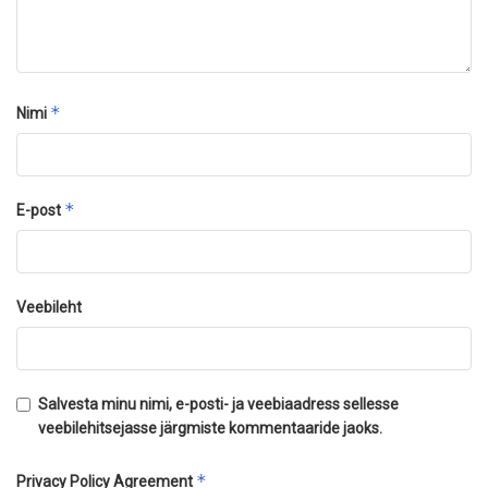
*
Nimi
*
E-post
Veebileht
Salvesta minu nimi, e-posti- ja veebiaadress sellesse
veebilehitsejasse järgmiste kommentaaride jaoks.
*
Privacy Policy Agreement