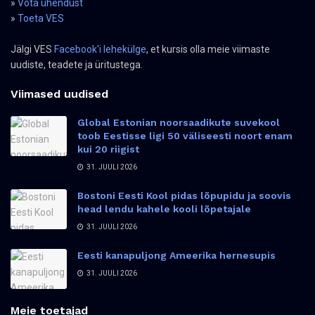
»
Võta ühendust
»
Toeta VES
Jälgi VES
Facebook'i lehekülge
, et kursis olla meie viimaste
uudiste, teadete ja üritustega.
Viimased uudised
Global Estonian noorsaadikute suvekool
toob Eestisse ligi 50 väliseesti noort enam
kui 20 riigist
31. JUULI 2026
Bostoni Eesti Kool pidas lõpupidu ja soovis
head lendu kahele kooli lõpetajale
31. JUULI 2026
Eesti kanapuljong Ameerika hernesupis
31. JUULI 2026
Meie toetajad