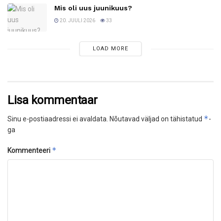
Mis oli uus juunikuus?
20. JUULI 2026
33
LOAD MORE
Lisa kommentaar
*
Sinu e-postiaadressi ei avaldata.
Nõutavad väljad on tähistatud
-
ga
*
Kommenteeri