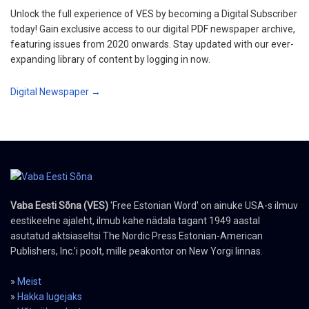
Unlock the full experience of VES by becoming a Digital Subscriber
today! Gain exclusive access to our digital PDF newspaper archive,
featuring issues from 2020 onwards. Stay updated with our ever-
expanding library of content by logging in now.
Digital Newspaper →
Vaba Eesti Sõna (VES)
'Free Estonian Word' on ainuke USA-s ilmuv
eestikeelne ajaleht, ilmub kahe nädala tagant 1949 aastal
asutatud aktsiaseltsi The Nordic Press Estonian-American
Publishers, Inc.’i poolt, mille peakontor on New Yorgi linnas.
»
Meist
»
Hakka lugejaks