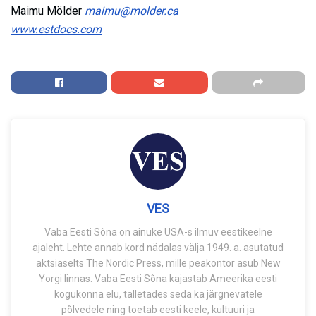
Maimu Mölder
maimu@molder.ca
www.estdocs.com
VES
Vaba Eesti Sõna on ainuke USA-s ilmuv eestikeelne
ajaleht. Lehte annab kord nädalas välja 1949. a. asutatud
aktsiaselts The Nordic Press, mille peakontor asub New
Yorgi linnas. Vaba Eesti Sõna kajastab Ameerika eesti
kogukonna elu, talletades seda ka järgnevatele
põlvedele ning toetab eesti keele, kultuuri ja