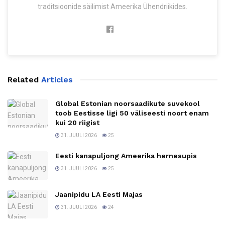
traditsioonide säilimist Ameerika Ühendriikides.
Related
Articles
Global Estonian noorsaadikute suvekool
toob Eestisse ligi 50 väliseesti noort enam
kui 20 riigist
31. JUULI 2026
25
Eesti kanapuljong Ameerika hernesupis
31. JUULI 2026
25
Jaanipidu LA Eesti Majas
31. JUULI 2026
24