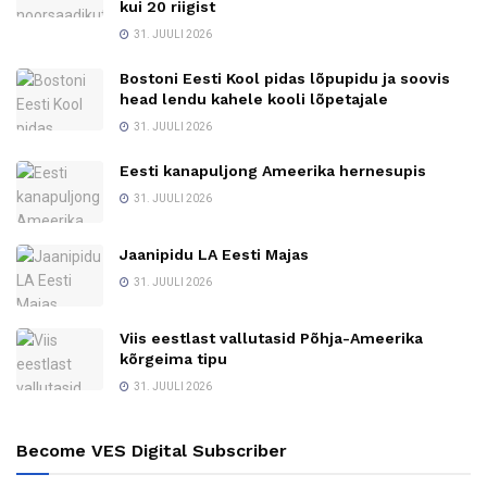
kui 20 riigist
31. JUULI 2026
Bostoni Eesti Kool pidas lõpupidu ja soovis
head lendu kahele kooli lõpetajale
31. JUULI 2026
Eesti kanapuljong Ameerika hernesupis
31. JUULI 2026
Jaanipidu LA Eesti Majas
31. JUULI 2026
Viis eestlast vallutasid Põhja-Ameerika
kõrgeima tipu
31. JUULI 2026
Become VES Digital Subscriber