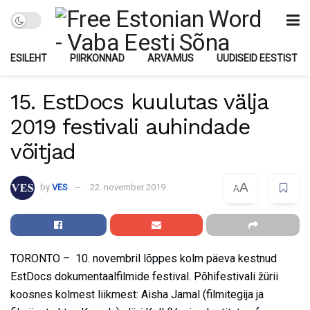
ESILEHT
PIIRKONNAD
ARVAMUS
UUDISEID EESTIST
15. EstDocs kuulutas välja
2019 festivali auhindade
võitjad
A
by
VES
22. november 2019
A
TORONTO – 10. novembril lõppes kolm päeva kestnud
EstDocs dokumentaalfilmide festival. Põhifestivali žürii
koosnes kolmest liikmest: Aisha Jamal (filmitegija ja