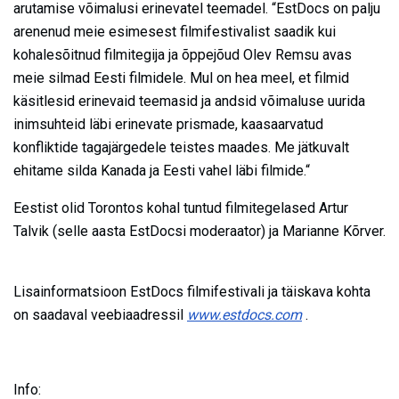
arutamise võimalusi erinevatel teemadel. “EstDocs on palju
arenenud meie esimesest filmifestivalist saadik kui
kohalesõitnud filmitegija ja õppejõud Olev Remsu avas
meie silmad Eesti filmidele. Mul on hea meel, et filmid
käsitlesid erinevaid teemasid ja andsid võimaluse uurida
inimsuhteid läbi erinevate prismade, kaasaarvatud
konfliktide tagajärgedele teistes maades. Me jätkuvalt
ehitame silda Kanada ja Eesti vahel läbi filmide.“
Eestist olid Torontos kohal tuntud filmitegelased Artur
Talvik (selle aasta EstDocsi moderaator) ja Marianne Kõrver.
Lisainformatsioon EstDocs filmifestivali ja täiskava kohta
on saadaval veebiaadressil
www.estdocs.com
.
Info: