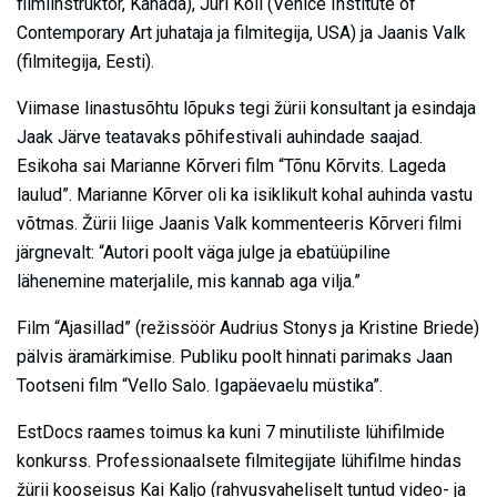
filmiinstruktor, Kanada), Jüri Koll (Venice Institute of
Contemporary Art juhataja ja filmitegija, USA) ja Jaanis Valk
(filmitegija, Eesti).
Viimase linastusõhtu lõpuks tegi žürii konsultant ja esindaja
Jaak Järve teatavaks põhifestivali auhindade saajad.
Esikoha sai Marianne Kõrveri film “Tõnu Kõrvits. Lageda
laulud”. Marianne Kõrver oli ka isiklikult kohal auhinda vastu
võtmas. Žürii liige Jaanis Valk kommenteeris Kõrveri filmi
järgnevalt: “Autori poolt väga julge ja ebatüüpiline
lähenemine materjalile, mis kannab aga vilja.”
Film “Ajasillad” (režissöör Audrius Stonys ja Kristine Briede)
pälvis äramärkimise. Publiku poolt hinnati parimaks Jaan
Tootseni film “Vello Salo. Igapäevaelu müstika”.
EstDocs raames toimus ka kuni 7 minutiliste lühifilmide
konkurss. Professionaalsete filmitegijate lühifilme hindas
žürii kooseisus Kai Kaljo (rahvusvaheliselt tuntud video- ja