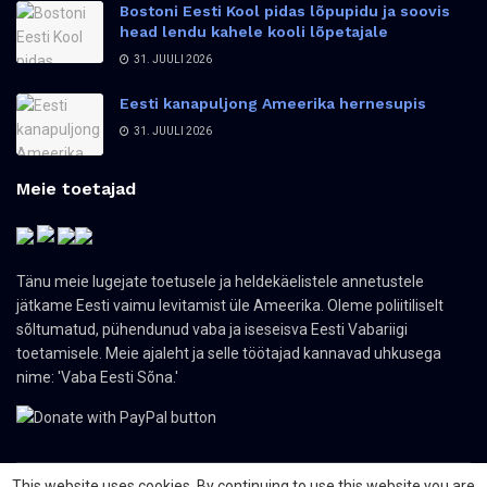
Bostoni Eesti Kool pidas lõpupidu ja soovis
head lendu kahele kooli lõpetajale
31. JUULI 2026
Eesti kanapuljong Ameerika hernesupis
31. JUULI 2026
Meie toetajad
Tänu meie lugejate toetusele ja heldekäelistele annetustele
jätkame Eesti vaimu levitamist üle Ameerika. Oleme poliitiliselt
sõltumatud, pühendunud vaba ja iseseisva Eesti Vabariigi
toetamisele. Meie ajaleht ja selle töötajad kannavad uhkusega
nime: 'Vaba Eesti Sõna.'
This website uses cookies. By continuing to use this website you are