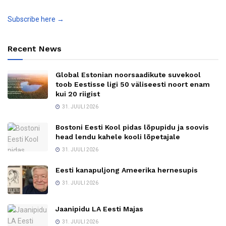
Subscribe here →
Recent News
Global Estonian noorsaadikute suvekool
toob Eestisse ligi 50 väliseesti noort enam
kui 20 riigist
31. JUULI 2026
Bostoni Eesti Kool pidas lõpupidu ja soovis
head lendu kahele kooli lõpetajale
31. JUULI 2026
Eesti kanapuljong Ameerika hernesupis
31. JUULI 2026
Jaanipidu LA Eesti Majas
31. JUULI 2026