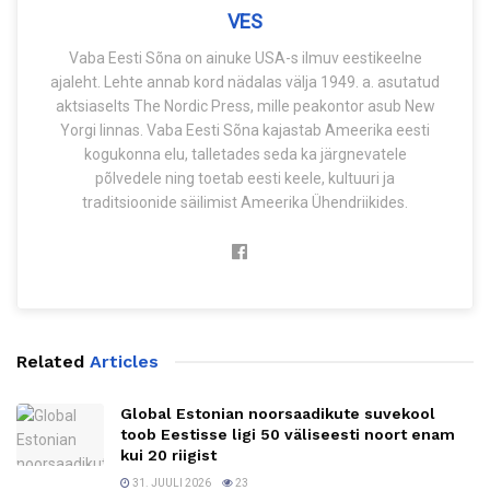
VES
Vaba Eesti Sõna on ainuke USA-s ilmuv eestikeelne
ajaleht. Lehte annab kord nädalas välja 1949. a. asutatud
aktsiaselts The Nordic Press, mille peakontor asub New
Yorgi linnas. Vaba Eesti Sõna kajastab Ameerika eesti
kogukonna elu, talletades seda ka järgnevatele
põlvedele ning toetab eesti keele, kultuuri ja
traditsioonide säilimist Ameerika Ühendriikides.
Related
Articles
Global Estonian noorsaadikute suvekool
toob Eestisse ligi 50 väliseesti noort enam
kui 20 riigist
31. JUULI 2026
23