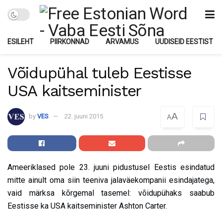
ESILEHT
PIIRKONNAD
ARVAMUS
UUDISEID EESTIST
Võidupühal tuleb Eestisse
USA kaitseminister
A
by
VES
22. juuni 2015
A
Ameeriklased pole 23. juuni pidustusel Eestis esindatud
mitte ainult oma siin teeniva jalaväekompanii esindajatega,
vaid märksa kõrgemal tasemel: võidupühaks saabub
Eestisse ka USA kaitseminister Ashton Carter.