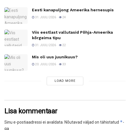
Eesti kanapuljong Ameerika hernesupis
31. JUULI 2026
24
Viis eestlast vallutasid Põhja-Ameerika
kõrgeima tipu
31. JUULI 2026
22
Mis oli uus juunikuus?
20. JUULI 2026
33
LOAD MORE
Lisa kommentaar
*
Sinu e-postiaadressi ei avaldata.
Nõutavad väljad on tähistatud
-
ga