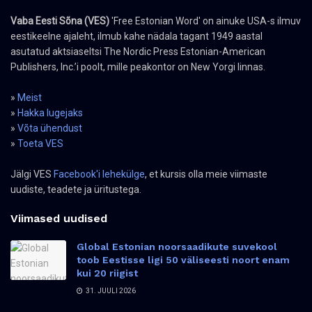
Vaba Eesti Sõna (VES)
'Free Estonian Word' on ainuke USA-s ilmuv
eestikeelne ajaleht, ilmub kahe nädala tagant 1949 aastal
asutatud aktsiaseltsi The Nordic Press Estonian-American
Publishers, Inc.’i poolt, mille peakontor on New Yorgi linnas.
»
Meist
»
Hakka lugejaks
»
Võta ühendust
»
Toeta VES
Jälgi VES
Facebook'i lehekülge
, et kursis olla meie viimaste
uudiste, teadete ja üritustega.
Viimased uudised
Global Estonian noorsaadikute suvekool
toob Eestisse ligi 50 väliseesti noort enam
kui 20 riigist
31. JUULI 2026