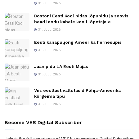
31. JUULI 2026
Bostoni Eesti Kool pidas lõpupidu ja soovis
head lendu kahele kooli lõpetajale
31. JUULI 2026
Eesti kanapuljong Ameerika hernesupis
31. JUULI 2026
Jaanipidu LA Eesti Majas
31. JUULI 2026
Viis eestlast vallutasid Põhja-Ameerika
kõrgeima tipu
31. JUULI 2026
Become VES Digital Subscriber
Unlock the full experience of VES by becoming a Digital Subscriber