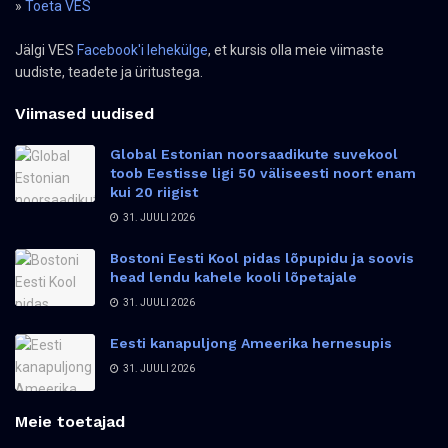
»
Toeta VES
Jälgi VES
Facebook'i lehekülge
, et kursis olla meie viimaste
uudiste, teadete ja üritustega.
Viimased uudised
Global Estonian noorsaadikute suvekool
toob Eestisse ligi 50 väliseesti noort enam
kui 20 riigist
31. JUULI 2026
Bostoni Eesti Kool pidas lõpupidu ja soovis
head lendu kahele kooli lõpetajale
31. JUULI 2026
Eesti kanapuljong Ameerika hernesupis
31. JUULI 2026
Meie toetajad