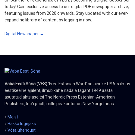
today! Gain exclusive access to our digital PDF newspaper archive,
featuring issues from 2020 onwards. Stay updated with our ever-
expanding library of content by logging in now.
Digital Newspaper →
Vaba Eesti Sõna (VES)
'Free Estonian Word' on ainuke USA-s ilmuv
eestikeelne ajaleht, ilmub kahe nädala tagant 1949 aastal
asutatud aktsiaseltsi The Nordic Press Estonian-American
Publishers, Inc.’i poolt, mille peakontor on New Yorgi linnas.
»
Meist
»
Hakka lugejaks
»
Võta ühendust