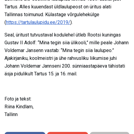
Tartus. Alles kuuendast üldlaulupeost on üritus alati
Tallinnas toimunud. Külastage võrgulehekülge
(
https://tartulaulupidu.ee/2019/
).
Seal, üritust tutvustaval kodulehel ütleb Rootsi kuningas
Gustav II Adolf: “Mina tegin siia ülikooli,” mille peale Johann
Voldemar Jansenn vastab: “Mina tegin siia laulupeo.”
Ajakirjaniku, koolmeistri ja ühe rahvusliku liikumise juhi
Johann Voldemar Jannseni 200. sünniaastapäeva tähistati
äsja pidulikult Tartus 15. ja 16. mail.
Foto ja tekst:
Riina Kindlam,
Tallinn