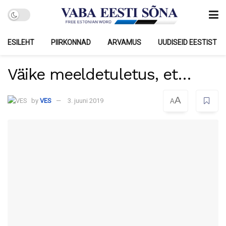
ESILEHT
PIIRKONNAD
ARVAMUS
UUDISEID EESTIST
Väike meeldetuletus, et…
A
by
VES
3. juuni 2019
A