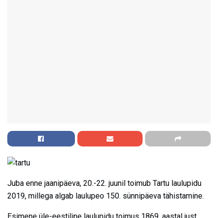
Juba enne jaanipäeva, 20.-22. juunil toimub Tartu laulupidu
2019, millega algab laulupeo 150. sünnipäeva tähistamine.
Esimene üle-eestiline laulupidu toimus 1869. aastal just