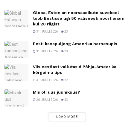
Global Estonian noorsaadikute suvekool
toob Eestisse ligi 50 väliseesti noort enam
kui 20 riigist
31. JUULI 2026
23
Eesti kanapuljong Ameerika hernesupis
31. JUULI 2026
23
Viis eestlast vallutasid Põhja-Ameerika
kõrgeima tipu
31. JUULI 2026
22
Mis oli uus juunikuus?
20. JUULI 2026
33
LOAD MORE