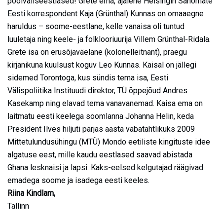
poolväliseestlased! Grete ema, ajalehe Helsingin Sanomate
Eesti korrespondent Kaja (Grünthal) Kunnas on omaaegne
haruldus – soome-eestlane, kelle vanaisa oli tuntud
luuletaja ning keele- ja folklooriuurija Villem Grünthal-Ridala.
Grete isa on erusõjaväelane (kolonelleitnant), praegu
kirjanikuna kuulsust koguv Leo Kunnas. Kaisal on jällegi
sidemed Torontoga, kus sündis tema isa, Eesti
Välispoliitika Instituudi direktor, TÜ õppejõud Andres
Kasekamp ning elavad tema vanavanemad. Kaisa ema on
laitmatu eesti keelega soomlanna Johanna Helin, keda
President Ilves hiljuti pärjas aasta vabatahtlikuks 2009
Mittetulundusühingu (MTÜ) Mondo eetiliste kingituste idee
algatuse eest, mille kaudu eestlased saavad abistada
Ghana lesknaisi ja lapsi. Kaks-eelsed kelgutajad räägivad
emadega soome ja isadega eesti keeles.
Riina Kindlam,
Tallinn