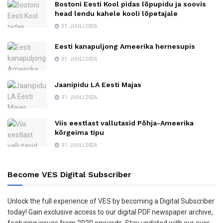
Bostoni Eesti Kool pidas lõpupidu ja soovis
head lendu kahele kooli lõpetajale
31. JUULI 2026
Eesti kanapuljong Ameerika hernesupis
31. JUULI 2026
Jaanipidu LA Eesti Majas
31. JUULI 2026
Viis eestlast vallutasid Põhja-Ameerika
kõrgeima tipu
31. JUULI 2026
Become VES Digital Subscriber
Unlock the full experience of VES by becoming a Digital Subscriber
today! Gain exclusive access to our digital PDF newspaper archive,