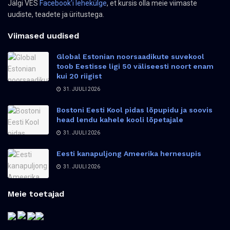
Jälgi VES
Facebook'i lehekülge
, et kursis olla meie viimaste
uudiste, teadete ja üritustega.
Viimased uudised
Global Estonian noorsaadikute suvekool
toob Eestisse ligi 50 väliseesti noort enam
kui 20 riigist
31. JUULI 2026
Bostoni Eesti Kool pidas lõpupidu ja soovis
head lendu kahele kooli lõpetajale
31. JUULI 2026
Eesti kanapuljong Ameerika hernesupis
31. JUULI 2026
Meie toetajad