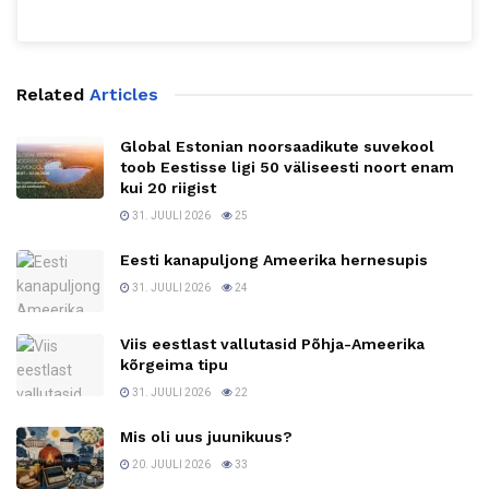
Related
Articles
Global Estonian noorsaadikute suvekool
toob Eestisse ligi 50 väliseesti noort enam
kui 20 riigist
31. JUULI 2026
25
Eesti kanapuljong Ameerika hernesupis
31. JUULI 2026
24
Viis eestlast vallutasid Põhja-Ameerika
kõrgeima tipu
31. JUULI 2026
22
Mis oli uus juunikuus?
20. JUULI 2026
33