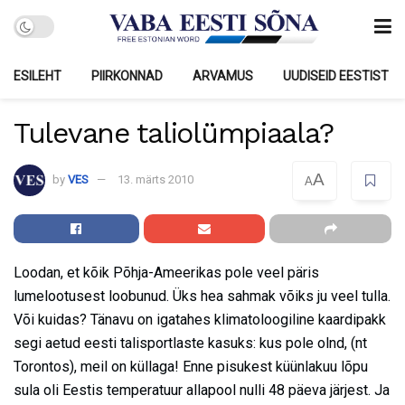
ESILEHT
PIIRKONNAD
ARVAMUS
UUDISEID EESTIST
Tulevane taliolümpiaala?
A
by
VES
13. märts 2010
A
Loodan, et kõik Põhja-Ameerikas pole veel päris
lumelootusest loobunud. Üks hea sahmak võiks ju veel tulla.
Või kuidas? Tänavu on igatahes klimatoloogiline kaardipakk
segi aetud eesti talisportlaste kasuks: kus pole olnd, (nt
Torontos), meil on küllaga! Enne pisukest küünlakuu lõpu
sula oli Eestis temperatuur allapool nulli 48 päeva järjest. Ja