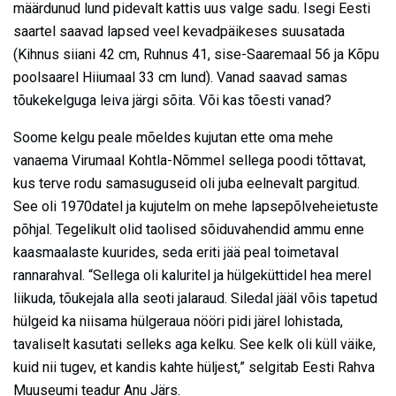
määrdunud lund pidevalt kattis uus valge sadu. Isegi Eesti
saartel saavad lapsed veel kevadpäikeses suusatada
(Kihnus siiani 42 cm, Ruhnus 41, sise-Saaremaal 56 ja Kõpu
poolsaarel Hiiumaal 33 cm lund). Vanad saavad samas
tõukekelguga leiva järgi sõita. Või kas tõesti vanad?
Soome kelgu peale mõeldes kujutan ette oma mehe
vanaema Virumaal Kohtla-Nõmmel sellega poodi tõttavat,
kus terve rodu samasuguseid oli juba eelnevalt pargitud.
See oli 1970datel ja kujutelm on mehe lapsepõlveheietuste
põhjal. Tegelikult olid taolised sõiduvahendid ammu enne
kaasmaalaste kuurides, seda eriti jää peal toimetaval
rannarahval. “Sellega oli kaluritel ja hülgeküttidel hea merel
liikuda, tõukejala alla seoti jalaraud. Siledal jääl võis tapetud
hülgeid ka niisama hülgeraua nööri pidi järel lohistada,
tavaliselt kasutati selleks aga kelku. See kelk oli küll väike,
kuid nii tugev, et kandis kahte hüljest,” selgitab Eesti Rahva
Muuseumi teadur Anu Järs.