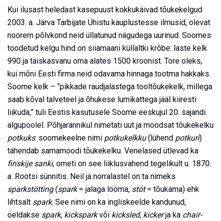
Kui ilusast heledast kasepuust kokkukäivad tõukekelgud
2003. a. Järva Tarbijate Ühistu kauplustesse ilmusid, olevat
noorem põlvkond neid üllatunud nägudega uurinud. Soomes
toodetud kelgu hind on siiamaani küllaltki krõbe: laste kelk
990 ja täiskasvanu oma alates 1500 kroonist. Tore oleks,
kui mõni Eesti firma neid odavama hinnaga tootma hakkaks.
Soome kelk – “pikkade raudjalastega tooltõukekelk, millega
saab kõval talveteel ja õhukese lumikattega jääl kiiresti
liikuda,” tuli Eestis kasutusele Soome eeskujul 20. sajandi
algupoolel. Põhjarannikul nimetati uut ja moodsat tõukekelku
potkuks
: soomekeelne nimi
potkukelkku
(lühend
potkuri
)
tähendab samamoodi tõukekelku. Venelased ütlevad ka
finskije sanki
, ometi on see liiklusvahend tegelikult u. 1870.
a. Rootsi sünnitis. Neil ja norralastel on ta nimeks
sparkstötting
(
spark
= jalaga lööma,
stöt
= tõukama) ehk
lihtsalt
spark
. See nimi on ka ingliskeelde kandunud,
öeldakse
spark, kickspark
või
kicksled, kicker
ja ka
chair-