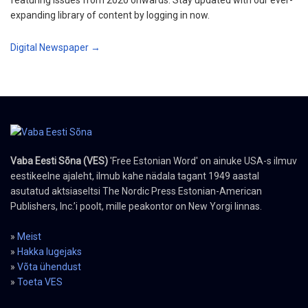
featuring issues from 2020 onwards. Stay updated with our ever-
expanding library of content by logging in now.
Digital Newspaper →
Vaba Eesti Sõna (VES)
'Free Estonian Word' on ainuke USA-s ilmuv
eestikeelne ajaleht, ilmub kahe nädala tagant 1949 aastal
asutatud aktsiaseltsi The Nordic Press Estonian-American
Publishers, Inc.’i poolt, mille peakontor on New Yorgi linnas.
»
Meist
»
Hakka lugejaks
»
Võta ühendust
»
Toeta VES