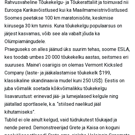
Rahvusvaheline Tõukekelgu- ja Tõukerattaliit ja toimuvad nii
Euroopa Karikavõistlused kui ka Maailmameistrivõistlused.
Soomes peetakse 100 km maratonisõite, keskmise
kiirusega 30 km tunnis. Kuna tõukekelgu populaarsus on
järjest kasvamas, võib see ala vabalt jõuda ka
Olümpiamängudele.
Praeguseks on alles jäänud üks suurim tehas, soome ESLA,
kes toodab umbes 20 000 tõukekelku aastas, seitsmes eri
suuruses. Maine’i osariigis on olemas Vermont Kicksled
Company (laste- ja jääkalastamise tõukekelk $199,
klassikaline skandinaavia mudel kuni 250 US$). Eestis on
juba võimalik soetada kõikvõimalikku tõukekelgu
lisavarustust: erinevad jää- ja lumejalased kelgule ning
jäätallad sportlasele, k.a. “stiilsed naelikud jääl
kihutamiseks”.
Tublid ei ole ainult kelgud, vaid tüdrukutest tõukajad ja
nende pered. Demonstreerijad Grete ja Kaisa on koguni