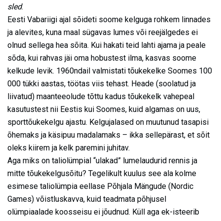
sled
.
Eesti Vabariigi ajal sõideti soome kelguga rohkem linnades
ja alevites, kuna maal sügavas lumes või reejälgedes ei
olnud sellega hea sõita. Kui hakati teid lahti ajama ja peale
sõda, kui rahvas jäi oma hobustest ilma, kasvas soome
kelkude levik. 1960ndail valmistati tõukekelke Soomes 100
000 tükki aastas, töötas viis tehast. Heade (soolatud ja
liivatud) maanteeolude tõttu kadus tõukekelk vahepeal
kasutustest nii Eestis kui Soomes, kuid algamas on uus,
sporttõukekelgu ajastu. Kelgujalased on muutunud tasapisi
õhemaks ja käsipuu madalamaks – ikka sellepärast, et sõit
oleks kiirem ja kelk paremini juhitav.
Aga miks on taliolümpial “ulakad” lumelaudurid rennis ja
mitte tõukekelgusõitu? Tegelikult kuulus see ala kolme
esimese taliolümpia eellase Põhjala Mängude (Nordic
Games) võistluskavva, kuid teadmata põhjusel
olümpiaalade koosseisu ei jõudnud. Küll aga ek-isteerib