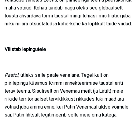
maha võtnud. Kohati tundub, nagu oleks see globaalselt
tõusta ähvardava tormi taustal mingi tühiasi, mis liiatigi juba
niikuinii ära otsustatud ja kohe-kohe ka lõplikult täide viidud.
Vilistab lepingutele
Pastoi
, ütleks selle peale venelane. Tegelikult on
piirilepingu küsimus Krimmi annekteerimise taustal eriti
terav teema. Sisuliselt on Venemaa meilt (ja Lätilt) meie
riikide territoriaalset terviklikkust rikkudes tüki maad ära
võtnud juba ammu enne, kui Putin Venemaal üldse võimule
sai. Putin lihtsalt legitimeerib selle meie oma kätega.