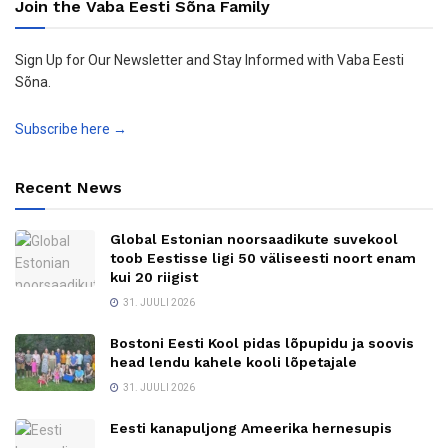
Join the Vaba Eesti Sõna Family
Sign Up for Our Newsletter and Stay Informed with Vaba Eesti
Sõna.
Subscribe here →
Recent News
Global Estonian noorsaadikute suvekool
toob Eestisse ligi 50 väliseesti noort enam
kui 20 riigist
31. JUULI 2026
Bostoni Eesti Kool pidas lõpupidu ja soovis
head lendu kahele kooli lõpetajale
31. JUULI 2026
Eesti kanapuljong Ameerika hernesupis