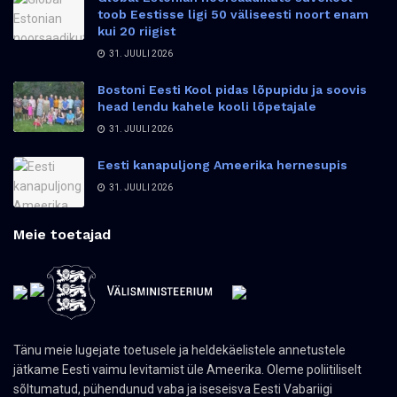
toob Eestisse ligi 50 väliseesti noort enam
kui 20 riigist
31. JUULI 2026
Bostoni Eesti Kool pidas lõpupidu ja soovis
head lendu kahele kooli lõpetajale
31. JUULI 2026
Eesti kanapuljong Ameerika hernesupis
31. JUULI 2026
Meie toetajad
Tänu meie lugejate toetusele ja heldekäelistele annetustele
jätkame Eesti vaimu levitamist üle Ameerika. Oleme poliitiliselt
sõltumatud, pühendunud vaba ja iseseisva Eesti Vabariigi