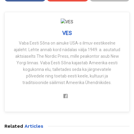
VES
Vaba Eesti Sõna on ainuke USA-s ilmuv eestikeelne
ajaleht. Lehte annab kord nädalas välja 1949. a. asutatud
aktsiaselts The Nordic Press, mille peakontor asub New
Yorgi linnas. Vaba Eesti Sõna kajastab Ameerika eesti
kogukonna elu, talletades seda ka järgnevatele
põlvedele ning toetab eesti keele, kultuuri ja
traditsioonide säilimist Ameerika Ühendriikides.
Related
Articles