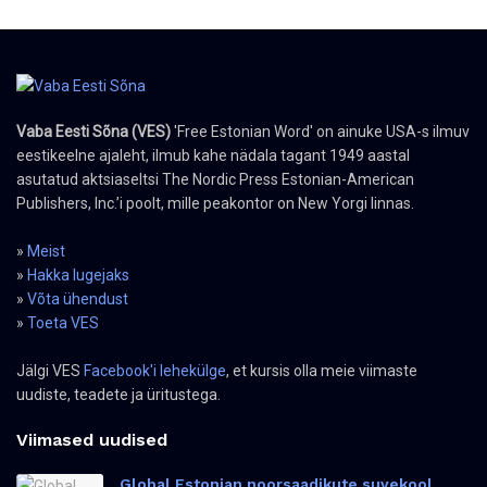
Vaba Eesti Sõna (VES)
'Free Estonian Word' on ainuke USA-s ilmuv
eestikeelne ajaleht, ilmub kahe nädala tagant 1949 aastal
asutatud aktsiaseltsi The Nordic Press Estonian-American
Publishers, Inc.’i poolt, mille peakontor on New Yorgi linnas.
»
Meist
»
Hakka lugejaks
»
Võta ühendust
»
Toeta VES
Jälgi VES
Facebook'i lehekülge
, et kursis olla meie viimaste
uudiste, teadete ja üritustega.
Viimased uudised
Global Estonian noorsaadikute suvekool