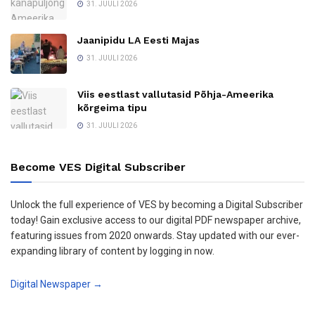
31. JUULI 2026
Jaanipidu LA Eesti Majas
31. JUULI 2026
Viis eestlast vallutasid Põhja-Ameerika
kõrgeima tipu
31. JUULI 2026
Become VES Digital Subscriber
Unlock the full experience of VES by becoming a Digital Subscriber
today! Gain exclusive access to our digital PDF newspaper archive,
featuring issues from 2020 onwards. Stay updated with our ever-
expanding library of content by logging in now.
Digital Newspaper →