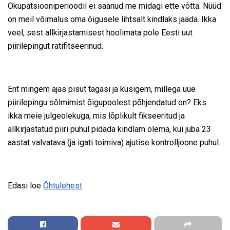
Okupatsiooniperioodil ei saanud me midagi ette võtta. Nüüd
on meil võimalus oma õigusele lihtsalt kindlaks jääda. Ikka
veel, sest allkirjastamisest hoolimata pole Eesti uut
piirilepingut ratifitseerinud.
Ent mingem ajas pisut tagasi ja küsigem, millega uue
piirilepingu sõlmimist õigupoolest põhjendatud on? Eks
ikka meie julgeolekuga, mis lõplikult fikseeritud ja
allkirjastatud piiri puhul pidada kindlam olema, kui juba 23
aastat valvatava (ja igati toimiva) ajutise kontrolljoone puhul.
Edasi loe
Õhtulehest
.