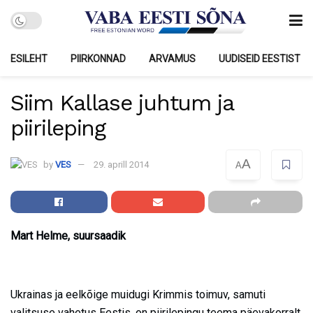
ESILEHT
PIIRKONNAD
ARVAMUS
UUDISEID EESTIST
Siim Kallase juhtum ja
piirileping
A
by
VES
29. aprill 2014
A
Mart Helme, suursaadik
Ukrainas ja eelkõige muidugi Krimmis toimuv, samuti
valitsuse vahetus Eestis, on piirilepingu teema päevakorralt