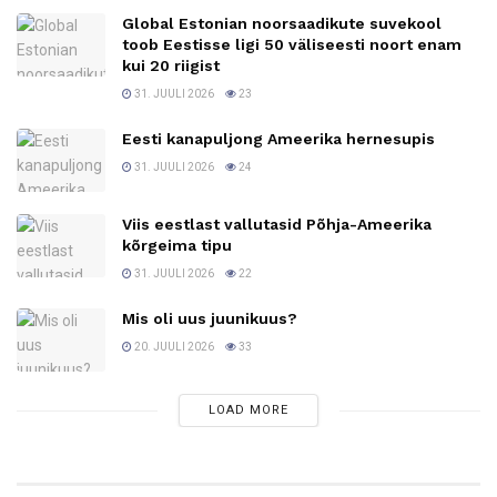
Global Estonian noorsaadikute suvekool
toob Eestisse ligi 50 väliseesti noort enam
kui 20 riigist
31. JUULI 2026
23
Eesti kanapuljong Ameerika hernesupis
31. JUULI 2026
24
Viis eestlast vallutasid Põhja-Ameerika
kõrgeima tipu
31. JUULI 2026
22
Mis oli uus juunikuus?
20. JUULI 2026
33
LOAD MORE