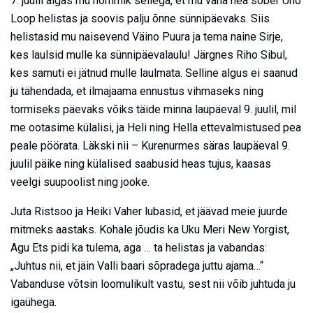
7. juulil algas mu hommik sellega, et mu vana hea sõber Uno
Loop helistas ja soovis palju õnne sünnipäevaks. Siis
helistasid mu naisevend Väino Puura ja tema naine Sirje,
kes laulsid mulle ka sünnipäevalaulu! Järgnes Riho Sibul,
kes samuti ei jätnud mulle laulmata. Selline algus ei saanud
ju tähendada, et ilmajaama ennustus vihmaseks ning
tormiseks päevaks võiks täide minna laupäeval 9. juulil, mil
me ootasime külalisi, ja Heli ning Hella ettevalmistused pea
peale pöörata. Läkski nii – Kurenurmes säras laupäeval 9.
juulil päike ning külalised saabusid heas tujus, kaasas
veelgi suupoolist ning jooke.
Juta Ristsoo ja Heiki Vaher lubasid, et jäävad meie juurde
mitmeks aastaks. Kohale jõudis ka Uku Meri New Yorgist,
Agu Ets pidi ka tulema, aga … ta helistas ja vabandas:
„Juhtus nii, et jäin Valli baari sõpradega juttu ajama…“
Vabanduse võtsin loomulikult vastu, sest nii võib juhtuda ju
igaühega.