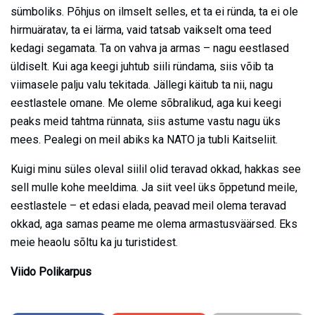
sümboliks. Põhjus on ilmselt selles, et ta ei ründa, ta ei ole
hirmuäratav, ta ei lärma, vaid tatsab vaikselt oma teed
kedagi segamata. Ta on vahva ja armas – nagu eestlased
üldiselt. Kui aga keegi juhtub siili ründama, siis võib ta
viimasele palju valu tekitada. Jällegi käitub ta nii, nagu
eestlastele omane. Me oleme sõbralikud, aga kui keegi
peaks meid tahtma rünnata, siis astume vastu nagu üks
mees. Pealegi on meil abiks ka NATO ja tubli Kaitseliit.
Kuigi minu süles oleval siilil olid teravad okkad, hakkas see
sell mulle kohe meeldima. Ja siit veel üks õppetund meile,
eestlastele – et edasi elada, peavad meil olema teravad
okkad, aga samas peame me olema armastusväärsed. Eks
meie heaolu sõltu ka ju turistidest.
Viido Polikarpus