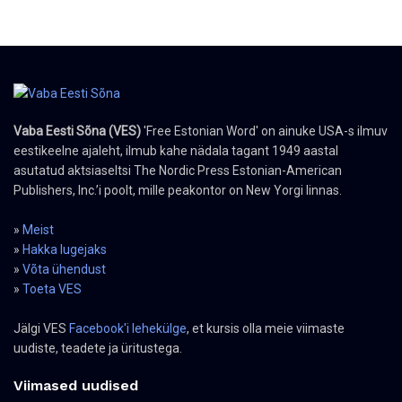
Vaba Eesti Sõna (VES)
'Free Estonian Word' on ainuke USA-s ilmuv
eestikeelne ajaleht, ilmub kahe nädala tagant 1949 aastal
asutatud aktsiaseltsi The Nordic Press Estonian-American
Publishers, Inc.’i poolt, mille peakontor on New Yorgi linnas.
»
Meist
»
Hakka lugejaks
»
Võta ühendust
»
Toeta VES
Jälgi VES
Facebook'i lehekülge
, et kursis olla meie viimaste
uudiste, teadete ja üritustega.
Viimased uudised