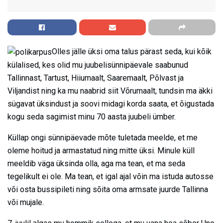
Olles jälle üksi oma talus pärast seda, kui kõik
külalised, kes olid mu juubelisünnipäevale saabunud
Tallinnast, Tartust, Hiiumaalt, Saaremaalt, Põlvast ja
Viljandist ning ka mu naabrid siit Võrumaalt, tundsin ma äkki
sügavat üksindust ja soovi midagi korda saata, et õigustada
kogu seda sagimist minu 70 aasta juubeli ümber.
Küllap ongi sünnipäevade mõte tuletada meelde, et me
oleme hoitud ja armastatud ning mitte üksi. Minule küll
meeldib väga üksinda olla, aga ma tean, et ma seda
tegelikult ei ole. Ma tean, et igal ajal võin ma istuda autosse
või osta bussipileti ning sõita oma armsate juurde Tallinna
või mujale.