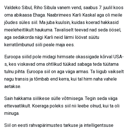
Valdeko Sibul, Riho Sibula vanem vend, saabus 7. juulil koos
oma abikaasa Ehaga. Naabrimees Karli Kaskal aga oli meile
jõudes süles siil. Ma juba kuulsin, kuidas koerad hakkasid
meeleheitlikult haukuma. Tavaliselt teevad nad seda öösel,
aga sedakorda nägi Karli neid lärmi löövat süütu
kerratõmbunud siili peale maja ees.
Euroopa siilid pole midagi hirmsate okassigade kõrval USA-
s, kes viskavad oma ohtlikud tüükad sabaga teda tüütama
tulnu pihta. Euroopa siil on aga väga armas. Ta liigub vaikselt
nagu transis ja tõmbab end kerra, kui tal hirm naha vahele
aetakse.
Sain hakkama siilikese sülle võtmisega. Tegin seda väga
ettevaatlikult. Koeraga poleks siil nii leebe olnud, kui ta oli
minuga.
Siil on eesti rahvapärimustes tarkuse ja intelligentsuse