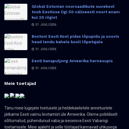
Global Estonian noorsaadikute suvekool
toob Eestisse ligi 50 väliseesti noort enam
kui 20 riigist
31. JUULI 2026
Bostoni Eesti Kool pidas lõpupidu ja soovis
head lendu kahele kooli lõpetajale
31. JUULI 2026
Eesti kanapuljong Ameerika hernesupis
31. JUULI 2026
Meie toetajad
Tänu meie lugejate toetusele ja heldekäelistele annetustele
jätkame Eesti vaimu levitamist üle Ameerika. Oleme poliitiliselt
sõltumatud, pühendunud vaba ja iseseisva Eesti Vabariigi
toetamisele. Meie ajaleht ja selle töötajad kannavad uhkusega