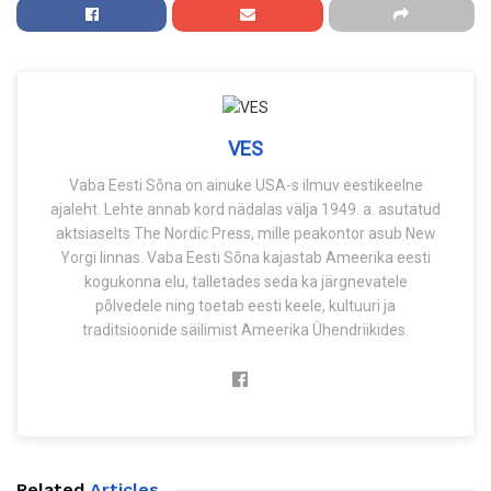
VES
Vaba Eesti Sõna on ainuke USA-s ilmuv eestikeelne
ajaleht. Lehte annab kord nädalas välja 1949. a. asutatud
aktsiaselts The Nordic Press, mille peakontor asub New
Yorgi linnas. Vaba Eesti Sõna kajastab Ameerika eesti
kogukonna elu, talletades seda ka järgnevatele
põlvedele ning toetab eesti keele, kultuuri ja
traditsioonide säilimist Ameerika Ühendriikides.
Related
Articles