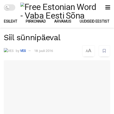
ESILEHT
PIIRKONNAD
ARVAMUS
UUDISEID EESTIST
Siil sünnipäeval
A
by
VES
18. juuli 2016
A