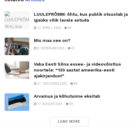
LUULEPRÕMM: õhtu, kus publik otsustab ja
igaüks võib lavale astuda
12. APRILL 2026
63
Mis maa see on?
8. VEEBRUAR 2026
61
Vaba Eesti Sõna essee- ja videovõistlus
noortele: “130 aastat ameerika-eesti
ajakirjandust”
27. OKTOOBER 2025
85
Arvamus ja kõhutunne eksitab
17. AUGUST 2025
59
LOAD MORE