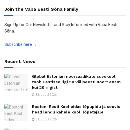
Join the Vaba Eesti Sõna Family
Sign Up for Our Newsletter and Stay Informed with Vaba Eesti
Sõna.
Subscribe here →
Recent News
Global Estonian noorsaadikute suvekool
toob Eestisse ligi 50 väliseesti noort enam
kui 20 riigist
31. JUULI 2026
Bostoni Eesti Kool pidas lõpupidu ja soovis
head lendu kahele kooli lõpetajale
31. JUULI 2026