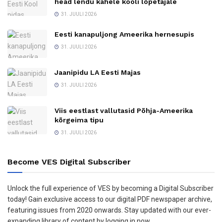
head lendu kahele kooli lõpetajale
31. JUULI 2026
Eesti kanapuljong Ameerika hernesupis
31. JUULI 2026
Jaanipidu LA Eesti Majas
31. JUULI 2026
Viis eestlast vallutasid Põhja-Ameerika
kõrgeima tipu
31. JUULI 2026
Become VES Digital Subscriber
Unlock the full experience of VES by becoming a Digital Subscriber
today! Gain exclusive access to our digital PDF newspaper archive,
featuring issues from 2020 onwards. Stay updated with our ever-
expanding library of content by logging in now.