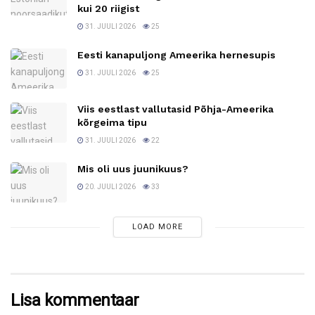
kui 20 riigist
31. JUULI 2026
25
Eesti kanapuljong Ameerika hernesupis
31. JUULI 2026
25
Viis eestlast vallutasid Põhja-Ameerika
kõrgeima tipu
31. JUULI 2026
22
Mis oli uus juunikuus?
20. JUULI 2026
33
LOAD MORE
Lisa kommentaar