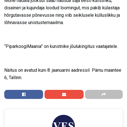
Mõne nädala jooksul saab nautida saja eesti kunstniku,
disaineri ja kujundaja loodud loomingut, mis pakib külastaja
hõrgutavasse põnevusse ning viib seiklusele külluslikku ja
lõhnavasse unistustemaailma.
“PiparkoogiMaania” on kunstnike jõulukingitus vaatajatele.
Näitus on avatud kuni 8. jaanuarini aadressil Pärnu maantee
6, Tallinn.