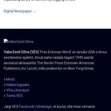
Digital Newspaper →
Vaba Eesti Sõna (VES)
'Free Estonian Word' on ainuke USA-s ilmuv
eestikeelne ajaleht, ilmub kahe nädala tagant 1949 aastal
asutatud aktsiaseltsi The Nordic Press Estonian-American
Publishers, Inc.’i poolt, mille peakontor on New Yorgi linnas.
»
Meist
»
Hakka lugejaks
»
Võta ühendust
»
Toeta VES
Jälgi VES
Facebook'i lehekülge
, et kursis olla meie viimaste