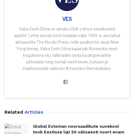
VES
Vaba Eesti Sõna on ainuke USA-s ilmuv eestikeelne
ajaleht. Lehte annab kord nädalas välja 1949. a. asutatud
aktsiaselts The Nordic Press, mille peakontor asub New
Yorgi linnas. Vaba Eesti Sõna kajastab Ameerika eesti
kogukonna elu, talletades seda ka järgnevatele
põlvedele ning toetab eesti keele, kultuuri ja
traditsioonide säilimist Ameerika Ühendriikides.
Related
Articles
Global Estonian noorsaadikute suvekool
toob Eestisse ligi 50 väliseesti noort enam