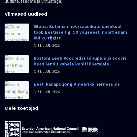
uudiste, teadete ja üritustega.
Viimased uudised
Global Estonian noorsaadikute suvekool
toob Eestisse ligi 50 väliseesti noort enam
kui 20 riigist
31. JUULI 2026
Bostoni Eesti Kool pidas lõpupidu ja soovis
head lendu kahele kooli lõpetajale
31. JUULI 2026
Eesti kanapuljong Ameerika hernesupis
31. JUULI 2026
Meie toetajad