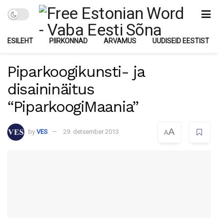
ESILEHT
PIIRKONNAD
ARVAMUS
UUDISEID EESTIST
Piparkoogikunsti- ja
disaininäitus
“PiparkoogiMaania”
A
by
VES
29. detsember 2013
A