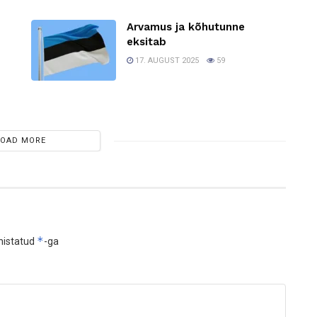
Arvamus ja kõhutunne
0
eksitab
17. AUGUST 2025
59
LOAD MORE
*
histatud
-ga