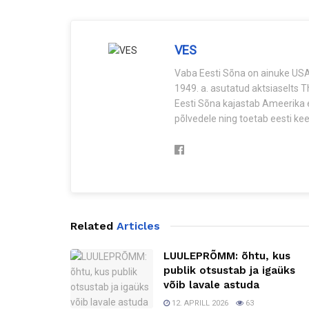
VES
Vaba Eesti Sõna on ainuke USA-
1949. a. asutatud aktsiaselts 
Eesti Sõna kajastab Ameerika e
põlvedele ning toetab eesti keel
Related
Articles
LUULEPRÕMM: õhtu, kus
publik otsustab ja igaüks
võib lavale astuda
12. APRILL 2026
63