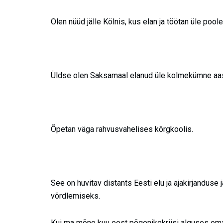
Olen nüüd jälle Kölnis, kus elan ja töötan üle poole
Üldse olen Saksamaal elanud üle kolme­kümne aas
Õpetan väga rahvusvahelises kõrgkoolis.
See on huvitav distants Eesti elu ja ajakirjanduse
võrdlemiseks.
Kui ma mõne kuu eest põgenikekriisi alguses oma 