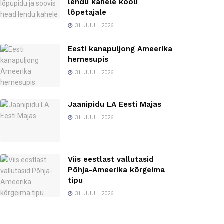
lendu kahele kooli
lõpetajale
31. JUULI 2026
Eesti kanapuljong Ameerika
hernesupis
31. JUULI 2026
Jaanipidu LA Eesti Majas
31. JUULI 2026
Viis eestlast vallutasid
Põhja-Ameerika kõrgeima
tipu
31. JUULI 2026