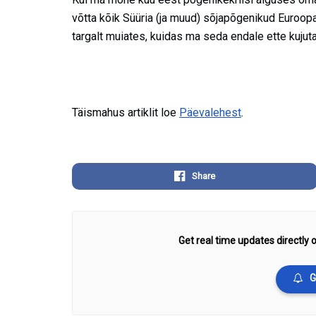
võtta kõik Süüria (ja muud) sõjapõgenikud Euroopa
targalt muiates, kuidas ma seda endale ette kujuta
Täismahus artiklit loe
Päevalehest
.
Share
Get real time updates directly o
G