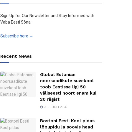
Sign Up for Our Newsletter and Stay Informed with
Vaba Eesti Sõna.
Subscribe here →
Recent News
Global Estonian
noorsaadikute suvekool
toob Eestisse ligi 50
väliseesti noort enam kui
20 riigist
31. JUULI 2026
Bostoni Eesti Kool pidas
lõpupidu ja soovis head