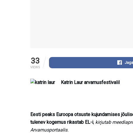
33
Jaga
VIEWS
Katrin Laur arvamusfestivalil
Eesti peaks Euroopa otsuste kujundamises jõulise
tulenev kogemus rikastab EL-i
,
kirjutab meediapr
Arvamusportaalis.