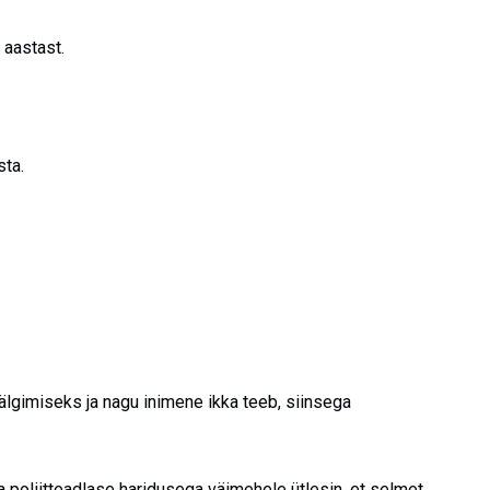
 aastast.
ta.
 jälgimiseks ja nagu inimene ikka teeb, siinsega
poliitteadlase haridusega väimehele ütlesin, et selmet