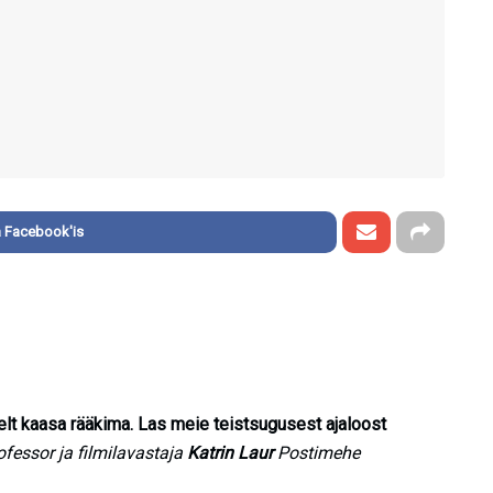
 Facebook'is
lt kaasa rääkima. Las meie teistsugusest ajaloost
ofessor ja filmilavastaja
Katrin Laur
Postimehe