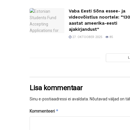
Vaba Eesti Sõna essee- ja
videovõistlus noortele: “13
aastat ameerika-eesti
ajakirjandust”
27. OKTOOBER 2025
85
Lisa kommentaar
Sinu e-postiaadressi ei avaldata.
Nõutavad väljad on tä
*
Kommenteeri