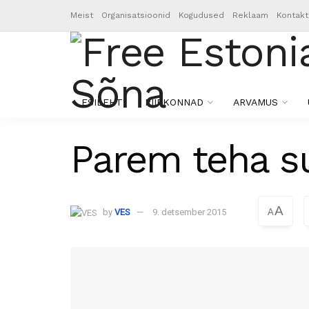
Meist
Organisatsioonid
Kogudused
Reklaam
Kontakt
ESILEHT
PIIRKONNAD
ARVAMUS
Parem teha suu
A
by
VES
9. detsember 2015
A