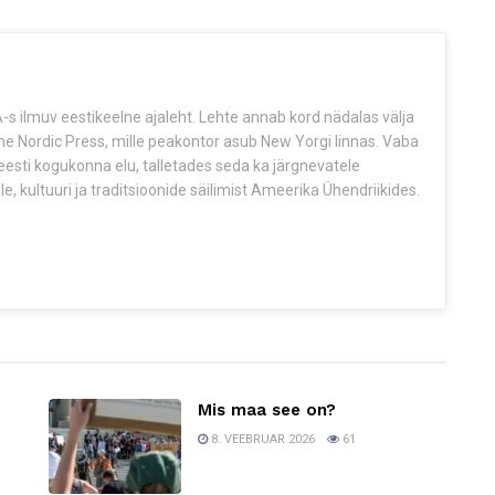
s ilmuv eestikeelne ajaleht. Lehte annab kord nädalas välja
The Nordic Press, mille peakontor asub New Yorgi linnas. Vaba
esti kogukonna elu, talletades seda ka järgnevatele
e, kultuuri ja traditsioonide säilimist Ameerika Ühendriikides.
Mis maa see on?
8. VEEBRUAR 2026
61