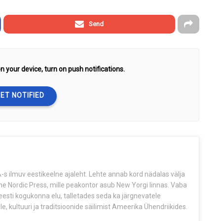
Send
n your device, turn on push notifications.
ET NOTIFIED
s ilmuv eestikeelne ajaleht. Lehte annab kord nädalas välja
The Nordic Press, mille peakontor asub New Yorgi linnas. Vaba
esti kogukonna elu, talletades seda ka järgnevatele
e, kultuuri ja traditsioonide säilimist Ameerika Ühendriikides.