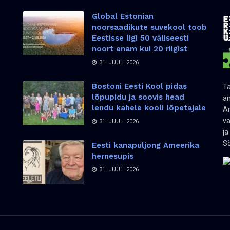
Global Estonian
noorsaadikute suvekool toob
Eestisse ligi 50 väliseesti
noort enam kui 20 riigist
31. JUULI 2026
Bostoni Eesti Kool pidas
Tä
lõpupidu ja soovis head
an
lendu kahele kooli lõpetajale
Am
va
31. JUULI 2026
ja
Sõ
Eesti kanapuljong Ameerika
hernesupis
31. JUULI 2026