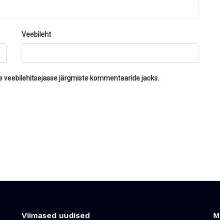
Veebileht
se veebilehitsejasse järgmiste kommentaaride jaoks.
Viimased uudised
M