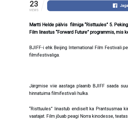
23
Jaga
VIEWS
Martti Helde pälvis filmiga “Risttuules” 5. Peking
Film linastus “Forward Future” programmis, mis 
BJIFF-i ehk Beijing International Film Festivali 
filmifestivaliga.
Järgmise viie aastaga plaanib BJIFF saada suur
hinnatuima filmifestivali hulka.
“Risttuules” linastub endiselt ka Prantsusmaa 
vaatajat. Film jõuab peagi Norra kinodesse, teatas 