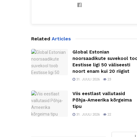
Related
Articles
Global Estonian
noorsaadikute suvekool to
Eestisse ligi 50 väliseesti
noort enam kui 20 riigist
31. JUULI 2026
23
Viis eestlast vallutasid
Põhja-Ameerika kõrgeima
tipu
31. JUULI 2026
22