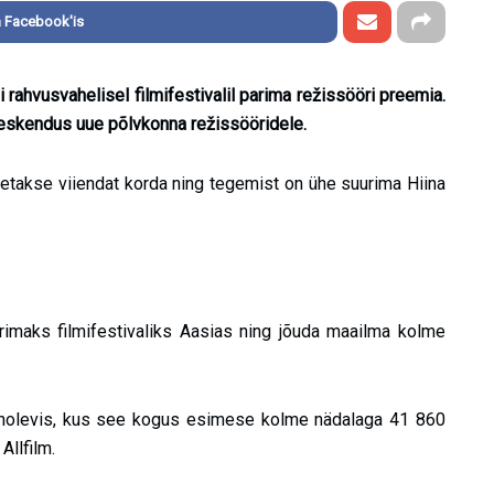
 Facebook'is
i rahvusvahelisel filmifestivalil parima režissööri preemia.
keskendus uue põlvkonna režissööridele.
peetakse viiendat korda ning tegemist on ühe suurima Hiina
imaks filmifestivaliks Aasias ning jõuda maailma kolme
kinolevis, kus see kogus esimese kolme nädalaga 41 860
Allfilm.