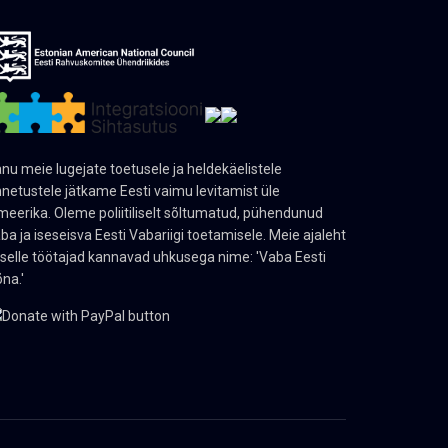
nu meie lugejate toetusele ja heldekäelistele
netustele jätkame Eesti vaimu levitamist üle
eerika. Oleme poliitiliselt sõltumatud, pühendunud
ba ja iseseisva Eesti Vabariigi toetamisele. Meie ajaleht
 selle töötajad kannavad uhkusega nime: 'Vaba Eesti
na.'