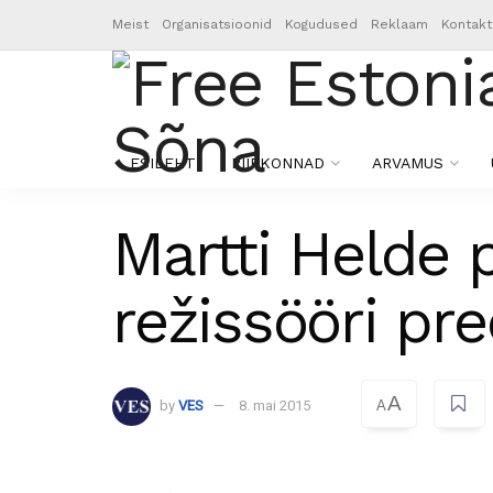
Meist
Organisatsioonid
Kogudused
Reklaam
Kontakt
ESILEHT
PIIRKONNAD
ARVAMUS
Martti Helde p
režissööri pr
A
by
VES
8. mai 2015
A