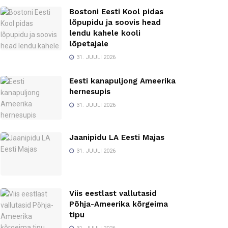
Bostoni Eesti Kool pidas
lõpupidu ja soovis head
lendu kahele kooli
lõpetajale
31. JUULI 2026
Eesti kanapuljong Ameerika
hernesupis
31. JUULI 2026
Jaanipidu LA Eesti Majas
31. JUULI 2026
Viis eestlast vallutasid
Põhja-Ameerika kõrgeima
tipu