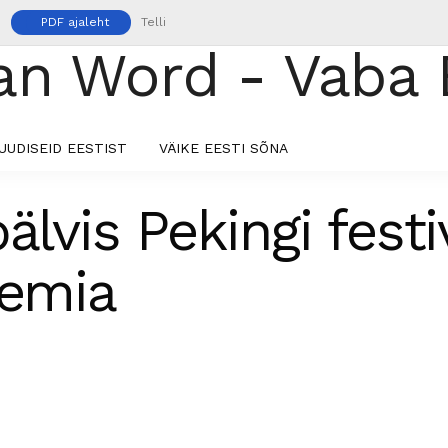
PDF ajaleht
Telli
UUDISEID EESTIST
VÄIKE EESTI SÕNA
älvis Pekingi festi
eemia