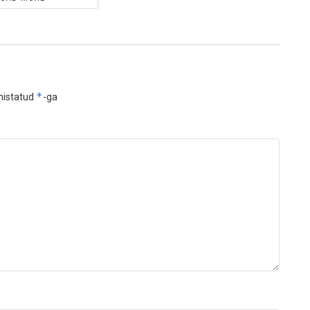
*
histatud
-ga