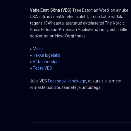
Vaba Eesti Sõna (VES)
'Free Estonian Word' on ainuke
USA-s ilmuv eestikeelne ajaleht, ilmub kahe nädala
tagant 1949 aastal asutatud aktsiaseltsi The Nordic
Press Estonian-American Publishers, Inc.’i poolt, mille
peakontor on New Yorgi linnas.
»
Meist
»
Hakka lugejaks
»
Võta ühendust
»
Toeta VES
Jälgi VES
Facebook'i lehekülge
, et kursis olla meie
viimaste uudiste, teadete ja üritustega.