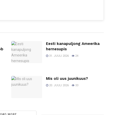
Eesti kanapuljong Ameerika
ob
hernesupis
31. JUULI 2026
24
Mis oli uus juunikuus?
20. JUULI 2026
33
LOAD MORE