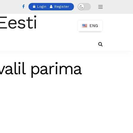
Login
Register
ENG
valil parima