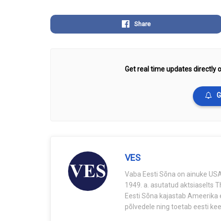
Share
Get real time updates directly o
G
VES
Vaba Eesti Sõna on ainuke USA-
1949. a. asutatud aktsiaselts 
Eesti Sõna kajastab Ameerika e
põlvedele ning toetab eesti keel