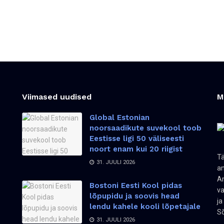
Viimased uudised
M
Global Estonian
noorsaadikute suvekool toob
Eestisse ligi 50 väliseesti
noort enam kui 20 riigist
Tä
31. JUULI 2026
an
Am
Bostoni Eesti Kool pidas
va
lõpupidu ja soovis head
ja
lendu kahele kooli lõpetajale
Sõ
31. JUULI 2026