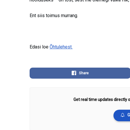
Ent siis toimus murrang.
Edasi loe
Õhtulehest.
Share
Get real time updates directly o
G