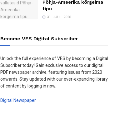
Põhja-Ameerika kõrgeima
tipu
31. JUULI 2026
Become VES Digital Subscriber
Unlock the full experience of VES by becoming a Digital
Subscriber today! Gain exclusive access to our digital
PDF newspaper archive, featuring issues from 2020
onwards. Stay updated with our ever-expanding library
of content by logging in now.
Digital Newspaper →