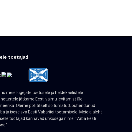
eie toetajad
nu meie lugejate toetusele ja heldekäelistele
netustele jätkame Eesti vaimu levitamist üle
eerika. Oleme poliitiliselt sõltumatud, pühendunud
ba ja iseseisva Eesti Vabariigi toetamisele. Meie ajaleht
 selle töötajad kannavad uhkusega nime: 'Vaba Eesti
na.'