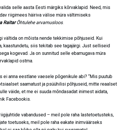
alida selle aasta Eesti märgiks kõrvaklapid. Need, mis
dav riigimees häiriva välise müra vältimiseks
a Raitar
Õhtulehe arvamusloos
.
rgi vältida on mõista nende tekkimise põhjuseid. Kui
, kaastundetu, siis tekitab see tagajärgi. Just selliseid
atusega kogevad. Ja on sunnitud selle ebamugava müra
õrvaklapid ostma.
idas ei anna eestlane vaesele põgenikule abi? “Mis puutub
tsiaalset saamatust ja psüühilisi põhjuseid, mitte reaalset
mulle väide, et me ei suuda mõndasadat inimest aidata,
tnik Facebookis.
riigijuhtide vabandused – meil pole raha lastetoetusteks,
jate toetuseks, meil pole raha eakate inimväärseks
el ei saa kõike olla nii palju kui suurematel.