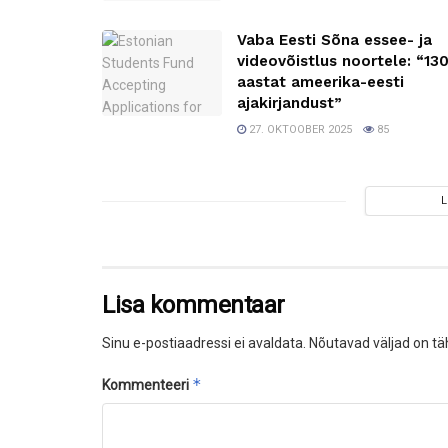
Vaba Eesti Sõna essee- ja
videovõistlus noortele: “13
aastat ameerika-eesti
ajakirjandust”
27. OKTOOBER 2025
85
Lisa kommentaar
Sinu e-postiaadressi ei avaldata.
Nõutavad väljad on tä
*
Kommenteeri