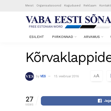
Meist
Organisatsioonid
Kogudused
Reklaam
Kontakt
ESILEHT
PIIRKONNAD
ARVAMUS
Kõrvaklappide
A
by
VES
15. veebruar 2016
A
27
Jaga
VIEWS