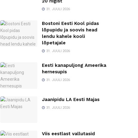
20 riigist
31. JUULI 2026
Bostoni Eesti Kool pidas
lõpupidu ja soovis head
lendu kahele kooli
lõpetajale
31. JUULI 2026
Eesti kanapuljong Ameerika
hernesupis
31. JUULI 2026
Jaanipidu LA Eesti Majas
31. JUULI 2026
Viis eestlast vallutasid