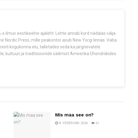
s ilmuv eestikeelne ajaleht. Lehte annab kord nädalas välja
The Nordic Press, mille peakontor asub New Yorgi linnas. Vaba
esti kogukonna elu, talletades seda ka järgnevatele
e, kultuuri ja traditsioonide säilimist Ameerika Ühendriikides.
Mis maa see on?
8. VEEBRUAR 2026
61