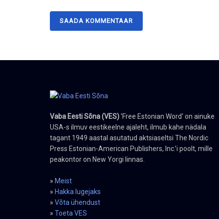
Vaba Eesti Sõna (VES)
'Free Estonian Word' on ainuke
USA-s ilmuv eestikeelne ajaleht, ilmub kahe nädala
tagant 1949 aastal asutatud aktsiaseltsi The Nordic
Press Estonian-American Publishers, Inc.’i poolt, mille
peakontor on New Yorgi linnas.
»
Meist
»
Hakka lugejaks
»
Võta ühendust
»
Toeta VES