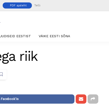
PDF ajaleht
Telli
UUDISEID EESTIST
VÄIKE EESTI SÕNA
ga riik
 Facebook'is