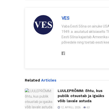
VES
Vaba Eesti Sõna on ainuke USA-
1949. a. asutatud aktsiaselts 
Eesti Sõna kajastab Ameerika e
põlvedele ning toetab eesti keel
Related
Articles
LUULEPRÕMM: õhtu, kus
publik otsustab ja igaüks
võib lavale astuda
12. APRILL 2026
63