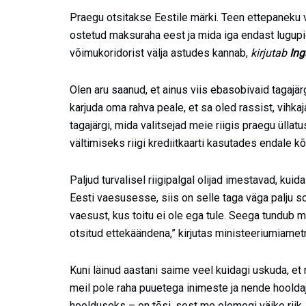
Praegu otsitakse Eestile märki. Teen ettepaneku v
ostetud maksuraha eest ja mida iga endast lugupi
võimukoridorist välja astudes kannab,
kirjutab
Ing
Olen aru saanud, et ainus viis ebasobivaid tagajä
karjuda oma rahva peale, et sa oled rassist, vihkaja
tagajärgi, mida valitsejad meie riigis praegu üll
vältimiseks riigi krediitkaarti kasutades endale k
Paljud turvalisel riigipalgal olijad imestavad, ku
Eesti vaesusesse, siis on selle taga väga palju so
vaesust, kus toitu ei ole ega tule. Seega tundub 
otsitud ettekäändena,” kirjutas ministeeriumiame
Kuni läinud aastani saime veel kuidagi uskuda, et 
meil pole raha puuetega inimeste ja nende hoolda
hoolduseks – on tõsi, sest me olemegi väike riik, k