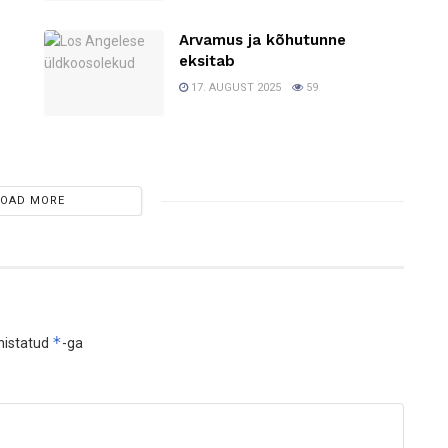
Arvamus ja kõhutunne
0
eksitab
17. AUGUST 2025
59
LOAD MORE
*
histatud
-ga