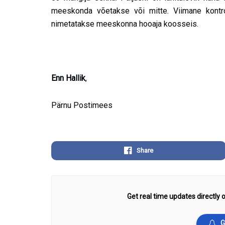
meeskonda võetakse või mitte. Viimane kontro
nimetatakse meeskonna hooaja koosseis.
Enn Hallik
,
Pärnu Postimees
Share
Get real time updates directly o
G