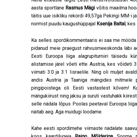
aasta sportlane
Rasmus Mägi
võitis maailma hooa
täitis uue isikliku rekordi 49,57ga Pekingi MM-i j
normist puudu kaugushüppajal
Ksenija Baltal
, kes 
Ka selles spordikommentaaris ei saa me mööda Ee
pidanud meie praegust rahvusmeeskonda läbi aeg
Eesti Euroopa liiga alagrupiturniiri täised
alistamise järel võeti ette Austria, kes võideti 3:
viimati 3:0 ja 3:1 Iisraelile. Ning oli muljet a
andis Austria ja Taaniga mängides mitmele p
pingipoistega oli Eesti vastastest kõvem! K
mängukiirust ning jaksu ja suruti vastuhakk kiir
selle nädala lõpus Poolas peetaval Euroopa liiga fin
näitab aeg. Aga muidugi loodame.
Kahe eesti spordimehe viimaste nädalate saavutu
koos kaardilugeja
Raigo Mõlderiga
Soome ral