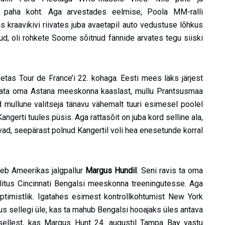
s paha koht. Aga arvestades eelmise, Poola MM-ralli
 kraavikivi riivates juba avaetapil auto vedustuse lõhkus
d, oli rohkete Soome sõitnud fännide arvates tegu siiski
petas Tour de France’i 22. kohaga. Eesti mees läks järjest
data oma Astana meeskonna kaaslast, mullu Prantsusmaa
d mullune valitseja tänavu vähemalt tuuri esimesel poolel
angerti tuules püsis. Aga rattasõit on juba kord selline ala,
ad, seepärast polnud Kangertil voli hea enesetunde korral
heb Ameerikas jalgpallur
Margus Hundil
. Seni ravis ta oma
ülitus Cincinnati Bengalsi meeskonna treeningutesse. Aga
 optimistlik. Igatahes esimest kontrollkohtumist New York
lus sellegi üle, kas ta mahub Bengalsi hooajaks üles antava
 sellest, kas Margus Hunt 24. augustil Tampa Bay vastu