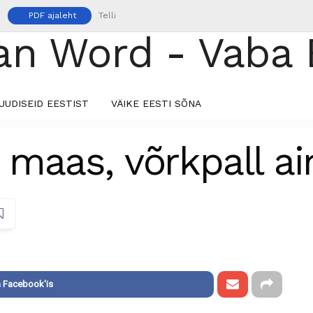
PDF ajaleht
Telli
UUDISEID EESTIST
VÄIKE EESTI SÕNA
e maas, võrkpall a
 Facebook'is