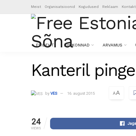
Meist
Organisatsioonid
Kogudused
Reklaam
Kontakt
ESILEHT
PIIRKONNAD
ARVAMUS
Kanteril ping
A
by
VES
16. august 2015
A
24
Jaga
VIEWS