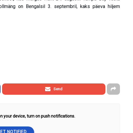
llmäng on Bengalsil 3. septembril, kaks päeva hiljem
Send
n your device, turn on push notifications.
ET NOTIFIED