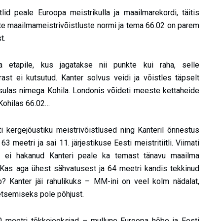
tlid peale Euroopa meistrikulla ja maailmarekordi, täitis
e maailmameistrivõistluste normi ja tema 66.02 on parem
t.
a etapile, kus jagatakse nii punkte kui raha, selle
rast ei kutsutud. Kanter solvus veidi ja võistles täpselt
sulas nimega Kohila. Londonis võideti meeste kettaheide
 Kohilas 66.02…
i kergejõustiku meistrivõistlused ning Kanteril õnnestus
3 meetri ja sai 11. järjestikuse Eesti meistritiitli. Viimati
üd ei hakanud Kanteri peale ka temast tänavu maailma
as aga ühest sähvatusest ja 64 meetri kandis tekkinud
? Kanter jäi rahulikuks – MM-ini on veel kolm nädalat,
etsemiseks pole põhjust.
00 meetri tõkkejooksjad – mullune Euroopa hõbe ja Eesti