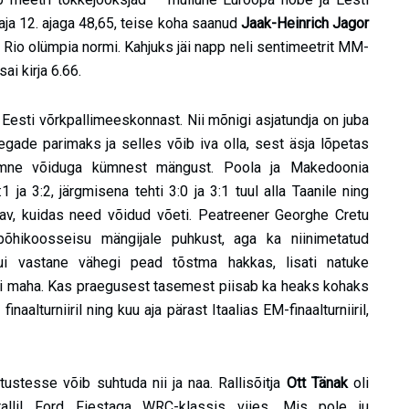
ja 12. ajaga 48,65, teise koha saanud
Jaak-Heinrich Jagor
a Rio olümpia normi. Kahjuks jäi napp neli sentimeetrit MM-
sai kirja 6.66.
sti võrkpallimeeskonnast. Nii mõnigi asjatundja on juba
ade parimaks ja selles võib iva olla, sest äsja lõpetas
u kümne võiduga kümnest mängust. Poola ja Makedoonia
1 ja 3:2, järgmisena tehti 3:0 ja 3:1 tuul alla Taanile ning
valdav, kuidas need võidud võeti. Peatreener Georghe Cretu
õhikoosseisu mängijale puhkust, aga ka niinimetatud
ui vastane vähegi pead tõstma hakkas, lisati natuke
esti maha. Kas praegusest tasemest piisab ka heaks kohaks
aalturniiril ning kuu aja pärast Itaalias EM-finaalturniiril,
stesse võib suhtuda nii ja naa. Rallisõitja
Ott Tänak
oli
lil Ford Fiestaga WRC-klassis viies. Mis pole ju