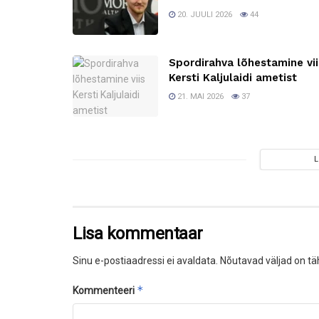
20. JUULI 2026
44
Spordirahva lõhestamine vii
Kersti Kaljulaidi ametist
21. MAI 2026
37
Lisa kommentaar
Sinu e-postiaadressi ei avaldata.
Nõutavad väljad on tä
*
Kommenteeri