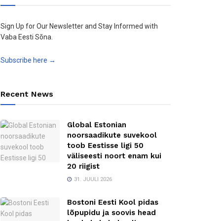
Sign Up for Our Newsletter and Stay Informed with
Vaba Eesti Sõna.
Subscribe here →
Recent News
Global Estonian
noorsaadikute suvekool
toob Eestisse ligi 50
väliseesti noort enam kui
20 riigist
31. JUULI 2026
Bostoni Eesti Kool pidas
lõpupidu ja soovis head