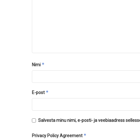
*
Nimi
*
E-post
Salvesta minu nimi, e-posti- ja veebiaadress selles
*
Privacy Policy Agreement