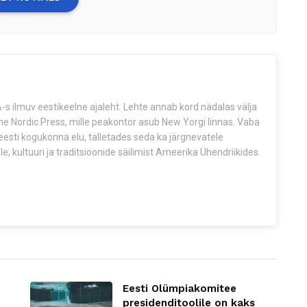
s ilmuv eestikeelne ajaleht. Lehte annab kord nädalas välja
The Nordic Press, mille peakontor asub New Yorgi linnas. Vaba
esti kogukonna elu, talletades seda ka järgnevatele
e, kultuuri ja traditsioonide säilimist Ameerika Ühendriikides.
Eesti Olümpiakomitee
presidenditoolile on kaks