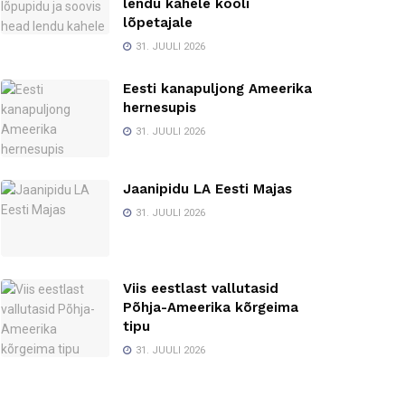
lendu kahele kooli
lõpetajale
31. JUULI 2026
Eesti kanapuljong Ameerika
hernesupis
31. JUULI 2026
Jaanipidu LA Eesti Majas
31. JUULI 2026
Viis eestlast vallutasid
Põhja-Ameerika kõrgeima
tipu
31. JUULI 2026