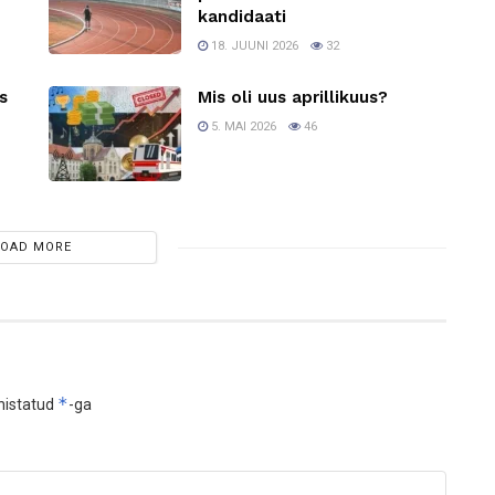
kandidaati
18. JUUNI 2026
32
s
Mis oli uus aprillikuus?
5. MAI 2026
46
LOAD MORE
*
histatud
-ga