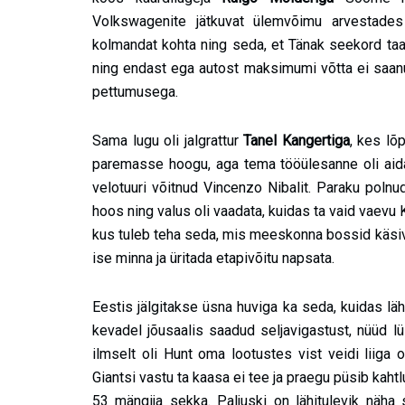
Volkswagenite jätkuvat ülemvõimu arvestade
kolmandat kohta ning seda, et Tänak seekord taas
ning endast ega autost maksimumi võtta ei saanu
pettumusega.
Sama lugu oli jalgrattur
Tanel Kangertiga
, kes lõ
paremasse hoogu, aga tema tööülesanne oli ai
velotuuri võitnud Vincenzo Nibalit. Paraku polnu
hoos ning valus oli vaadata, kuidas ta vaid vaevu K
kus tuleb teha seda, mis meeskonna bossid käsiv
ise minna ja üritada etapivõitu napsata.
Eestis jälgitakse üsna huviga ka seda, kuidas lä
kevadel jõusaalis saadud seljavigastust, nüüd l
ilmselt oli Hunt oma lootustes vist veidi liiga
Giantsi vastu ta kaasa ei tee ja praegu püsib kaht
53 mängija sekka. Paljuski on lähitulevik näha