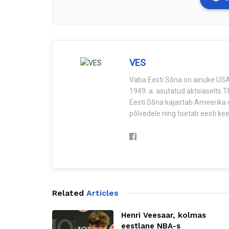
VES
Vaba Eesti Sõna on ainuke USA-
1949. a. asutatud aktsiaselts 
Eesti Sõna kajastab Ameerika e
põlvedele ning toetab eesti keel
Related
Articles
Henri Veesaar, kolmas
eestlane NBA-s