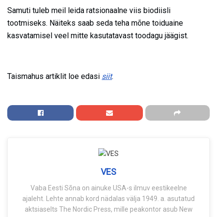
Samuti tuleb meil leida ratsionaalne viis biodiisli
tootmiseks. Näiteks saab seda teha mõne toiduaine
kasvatamisel veel mitte kasutatavast toodagu jäägist.
Taismahus artiklit loe edasi
siit
.
VES
Vaba Eesti Sõna on ainuke USA-s ilmuv eestikeelne
ajaleht. Lehte annab kord nädalas välja 1949. a. asutatud
aktsiaselts The Nordic Press, mille peakontor asub New