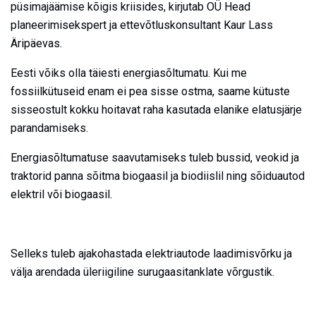
püsimajäämise kõigis kriisides, kirjutab OÜ Head
planeerimisekspert ja ettevõtluskonsultant Kaur Lass
Äripäevas.
Eesti võiks olla täiesti energiasõltumatu. Kui me
fossiilkütuseid enam ei pea sisse ostma, saame kütuste
sisseostult kokku hoitavat raha kasutada elanike elatusjärje
parandamiseks.
Energiasõltumatuse saavutamiseks tuleb bussid, veokid ja
traktorid panna sõitma biogaasil ja biodiislil ning sõiduautod
elektril või biogaasil.
Selleks tuleb ajakohastada elektriautode laadimisvõrku ja
välja arendada üleriigiline surugaasitanklate võrgustik.