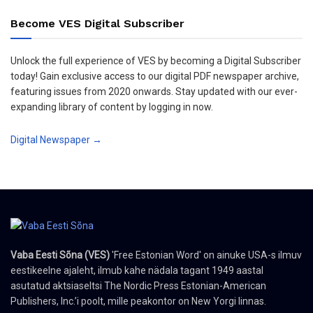
Become VES Digital Subscriber
Unlock the full experience of VES by becoming a Digital Subscriber
today! Gain exclusive access to our digital PDF newspaper archive,
featuring issues from 2020 onwards. Stay updated with our ever-
expanding library of content by logging in now.
Digital Newspaper →
Vaba Eesti Sõna (VES)
'Free Estonian Word' on ainuke USA-s ilmuv
eestikeelne ajaleht, ilmub kahe nädala tagant 1949 aastal
asutatud aktsiaseltsi The Nordic Press Estonian-American
Publishers, Inc.’i poolt, mille peakontor on New Yorgi linnas.