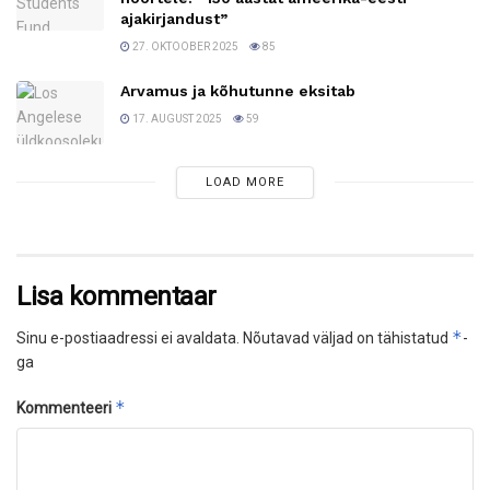
ajakirjandust”
27. OKTOOBER 2025
85
Arvamus ja kõhutunne eksitab
17. AUGUST 2025
59
LOAD MORE
Lisa kommentaar
*
Sinu e-postiaadressi ei avaldata.
Nõutavad väljad on tähistatud
-
ga
*
Kommenteeri