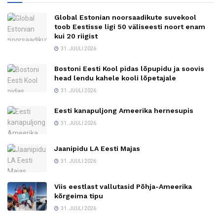
Global Estonian noorsaadikute suvekool
toob Eestisse ligi 50 väliseesti noort enam
kui 20 riigist
31. JUULI 2026
Bostoni Eesti Kool pidas lõpupidu ja soovis
head lendu kahele kooli lõpetajale
31. JUULI 2026
Eesti kanapuljong Ameerika hernesupis
31. JUULI 2026
Jaanipidu LA Eesti Majas
31. JUULI 2026
Viis eestlast vallutasid Põhja-Ameerika
kõrgeima tipu
31. JUULI 2026