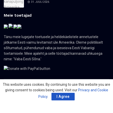
31. JUULI 2026
Meie toetajad
Tänu meie lugejate toetusele ja heldekäelistele annetustele
jätkame Eesti vaimu levitamist üle Ameerika. Oleme poliitiliselt
sõltumatud, pühendunud vaba ja iseseisva Eesti Vabariigi
toetamisele. Meie ajaleht ja selle töötajad kannavad uhkusega
nime: 'Vaba Eesti Sõna.'
This website uses cookies. By continuing to use this website you are
giving consent to cookies being used. Visit our
Privacy and Cookie
© 2024 The Nordic Press Estonian-American Publishers, Inc. All Rights
Reserved.
Policy
.
I Agree
Meist
Kontakt
Organisatsioonid
PDF ajaleht
Privacy Policy