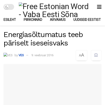
ESILEHT
PIIRKONNAD
ARVAMUS
UUDISEID EESTIST
Energiasõltumatus teeb
päriselt iseseisvaks
A
by
VES
9. veebruar 2016
A