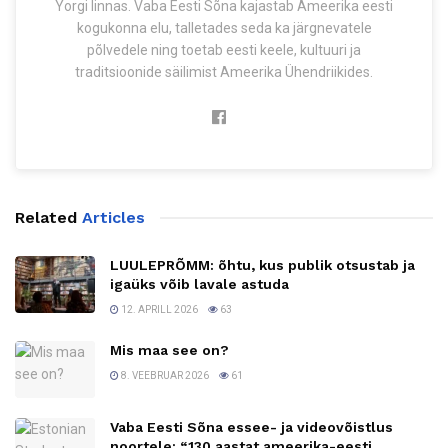
Yorgi linnas. Vaba Eesti Sõna kajastab Ameerika eesti
kogukonna elu, talletades seda ka järgnevatele
põlvedele ning toetab eesti keele, kultuuri ja
traditsioonide säilimist Ameerika Ühendriikides.
Related
Articles
LUULEPRÕMM: õhtu, kus publik otsustab ja
igaüks võib lavale astuda
12. APRILL 2026
63
Mis maa see on?
8. VEEBRUAR 2026
61
Vaba Eesti Sõna essee- ja videovõistlus
noortele: “130 aastat ameerika-eesti