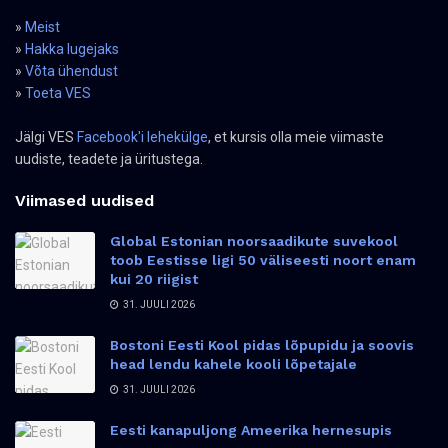
»
Meist
»
Hakka lugejaks
»
Võta ühendust
»
Toeta VES
Jälgi VES
Facebook'i lehekülge
, et kursis olla meie viimaste
uudiste, teadete ja üritustega.
Viimased uudised
Global Estonian noorsaadikute suvekool
toob Eestisse ligi 50 väliseesti noort enam
kui 20 riigist
31. JUULI 2026
Bostoni Eesti Kool pidas lõpupidu ja soovis
head lendu kahele kooli lõpetajale
31. JUULI 2026
Eesti kanapuljong Ameerika hernesupis