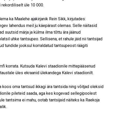
gi rekordiliselt üle 10 000.
ma ka Maalehe ajakirjanik Rein Sikk, kirjutades:
tegev lahendus meil ju käepärast olemas. Selle näitasid
d suutsid märja ja külma ilma tõttu ära jäänud
sil uhke tantsupeo. Sellisena, et rahule jäid nii tantsijad
tud tundide jooksul korraldatud tantsupeost räägiti
umfi korrata. Kutsuda Kalevi staadionile mittepääsenud
austale üles ekraanid ülekandega Kalevi staadionilt.
 koos oma tantsud ikkagi ära tantsida ning võitjad oleksid
adionile pileteid saada, aga kes kogevad sellegipoolest
ule tantsima ei mahu, ootab tantsijaid näiteks ka Raekoja
lik.