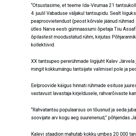
“Otsustasime, et teeme Ida-Virumaa 21 tantsukoll
4. juulil Vabaduse väljakul tantsupidu. Sealt liig
peaproovietendust (peost kõrvale jäänud rühmad s
ütles Narva eesti gümnaasiumi õpetaja Tiiu Assafr
õpilastest moodustatud rühm, kirjutas Põhjarannik.
kollektiivid.
XX tantsupeo pererühmade liigijuht Kalev Järvela 
mingit kokkumängu tantsijate valimisel pole ja pe
Eelproovide käigus hinnati rühmade esituse juures p
vastavust lavastaja kirjeldusele, rahvarõivaste ka
“Rahvatantsu populaarsus on tõusnud ja seda juba 
soovijate arv kogu aeg suurenenud,” põhjendas Jär
Kalevi staadion mahutab kokku umbes 20 000 tantsij