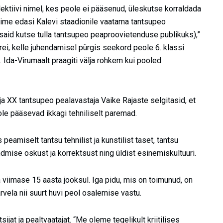
ektiivi nimel, kes peole ei pääsenud, üleskutse korraldada
uksime edasi Kalevi staadionile vaatama tantsupeo
aid kutse tulla tantsupeo peaproovietenduse publikuks),”
ei, kelle juhendamisel pürgis seekord peole 6. klassi
 Ida-Virumaalt praagiti välja rohkem kui pooled
ja XX tantsupeo pealavastaja Vaike Rajaste selgitasid, et
ole pääsevad ikkagi tehniliselt paremad.
eamiselt tantsu tehnilist ja kunstilist taset, tantsu
ndmise oskust ja korrektsust ning üldist esinemiskultuuri.
viimase 15 aasta jooksul. Iga pidu, mis on toimunud, on
vela nii suurt huvi peol osalemise vastu.
at ja pealtvaatajat. “Me oleme tegelikult kriitilises