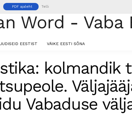
PDF ajaleht
Telli
UUDISEID EESTIST
VÄIKE EESTI SÕNA
stika: kolmandik ta
supeole. Väljajää
idu Vabaduse välj