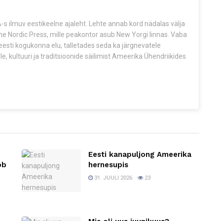
s ilmuv eestikeelne ajaleht. Lehte annab kord nädalas välja
The Nordic Press, mille peakontor asub New Yorgi linnas. Vaba
esti kogukonna elu, talletades seda ka järgnevatele
e, kultuuri ja traditsioonide säilimist Ameerika Ühendriikides.
Eesti kanapuljong Ameerika
ob
hernesupis
31. JUULI 2026
23