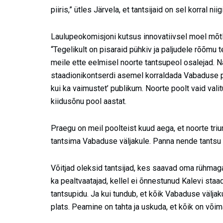
piiris,” ütles Järvela, et tantsijaid on sel korral nii
Laulupeokomisjoni kutsus innovatiivsel moel mõtle
“Tegelikult on pisaraid pühkiv ja paljudele rõõmu 
meile ette eelmisel noorte tantsupeol osalejad. Na
staadionikontserdi asemel korraldada Vabaduse plat
kui ka vaimustet’ publikum. Noorte poolt vaid vali
kiidusõnu pool aastat.
Praegu on meil poolteist kuud aega, et noorte tri
tantsima Vabaduse väljakule. Panna nende tantsu t
Võitjad oleksid tantsijad, kes saavad oma rühmaga
ka pealtvaatajad, kellel ei õnnestunud Kalevi sta
tantsupidu. Ja kui tundub, et kõik Vabaduse väljak
plats. Peamine on tahta ja uskuda, et kõik on võima