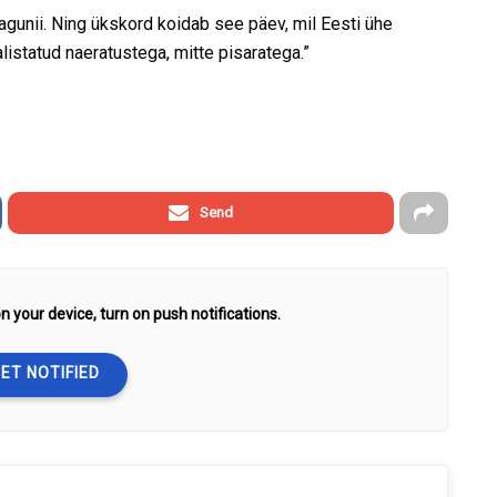
agunii. Ning ükskord koidab see päev, mil Eesti ühe
istatud naeratustega, mitte pisaratega.”
Send
n your device, turn on push notifications.
ET NOTIFIED