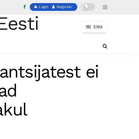
Login
Register
ENG
ntsijatest ei
jad
akul