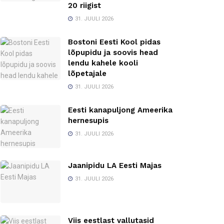
20 riigist
31. JUULI 2026
Bostoni Eesti Kool pidas
lõpupidu ja soovis head
lendu kahele kooli
lõpetajale
31. JUULI 2026
Eesti kanapuljong Ameerika
hernesupis
31. JUULI 2026
Jaanipidu LA Eesti Majas
31. JUULI 2026
Viis eestlast vallutasid