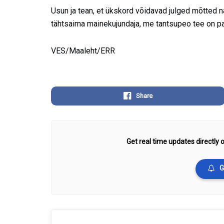
Usun ja tean, et ükskord võidavad julged mõtted n
tähtsaima mainekujundaja, me tantsupeo tee on pal
VES/Maaleht/ERR
Share
Get real time updates directly o
G