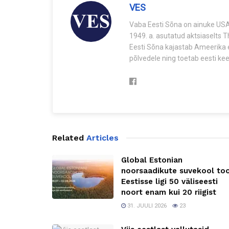
VES
Vaba Eesti Sõna on ainuke USA-
1949. a. asutatud aktsiaselts 
Eesti Sõna kajastab Ameerika e
põlvedele ning toetab eesti keel
Related
Articles
Global Estonian
noorsaadikute suvekool to
Eestisse ligi 50 väliseesti
noort enam kui 20 riigist
31. JUULI 2026
23