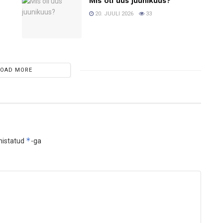
Mis oli uus juunikuus?
20. JUULI 2026
33
LOAD MORE
*
histatud
-ga