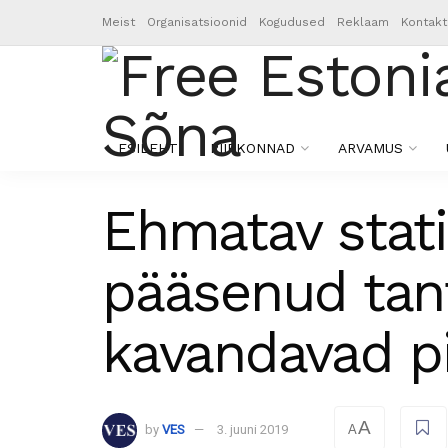
Meist
Organisatsioonid
Kogudused
Reklaam
Kontakt
ESILEHT
PIIRKONNAD
ARVAMUS
Ehmatav stati
pääsenud tant
kavandavad p
A
by
VES
3. juuni 2019
A