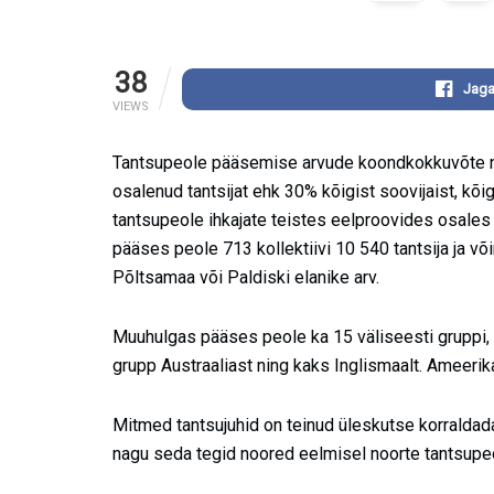
38
Jaga
VIEWS
Tantsupeole pääsemise arvude koondkokkuvõte nä
osalenud tantsijat ehk 30% kõigist soovijaist, kõi
tantsupeole ihkajate teistes eelproovides osales k
pääses peole 713 kollektiivi 10 540 tantsija ja v
Põltsamaa või Paldiski elanike arv.
Muuhulgas pääses peole ka 15 väliseesti gruppi,
grupp Austraaliast ning kaks Inglismaalt. Ameerika
Mitmed tantsujuhid on teinud üleskutse korraldada 4
nagu seda tegid noored eelmisel noorte tantsupeo