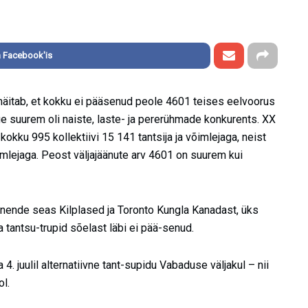
 Facebook'is
itab, et kokku ei pääsenud peole 4601 teises eelvoorus
ge suurem oli naiste, laste- ja pererühmade konkurents. XX
okku 995 kollektiivi 15 141 tantsija ja võimlejaga, neist
õimlejaga. Peost väljajäänute arv 4601 on suurem kui
 nende seas Kilplased ja Toronto Kungla Kanadast, üks
 tantsu-trupid sõelast läbi ei pää-senud.
. juulil alternatiivne tant-supidu Vabaduse väljakul – nii
l.