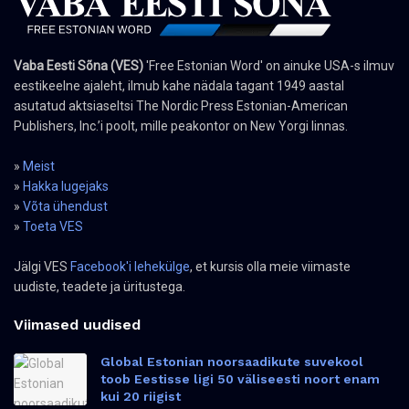
Vaba Eesti Sõna (VES)
'Free Estonian Word' on ainuke USA-s ilmuv
eestikeelne ajaleht, ilmub kahe nädala tagant 1949 aastal
asutatud aktsiaseltsi The Nordic Press Estonian-American
Publishers, Inc.’i poolt, mille peakontor on New Yorgi linnas.
»
Meist
»
Hakka lugejaks
»
Võta ühendust
»
Toeta VES
Jälgi VES
Facebook'i lehekülge
, et kursis olla meie viimaste
uudiste, teadete ja üritustega.
Viimased uudised
Global Estonian noorsaadikute suvekool
toob Eestisse ligi 50 väliseesti noort enam
kui 20 riigist