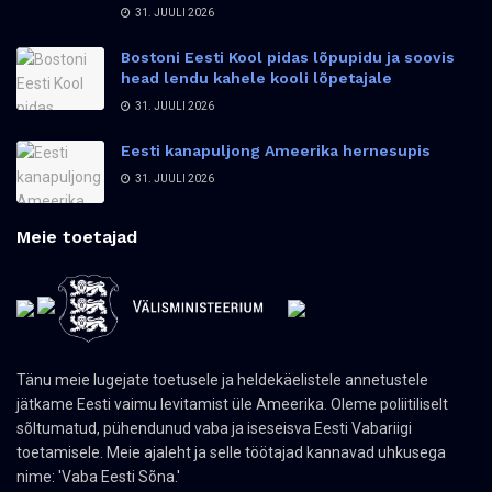
31. JUULI 2026
Bostoni Eesti Kool pidas lõpupidu ja soovis
head lendu kahele kooli lõpetajale
31. JUULI 2026
Eesti kanapuljong Ameerika hernesupis
31. JUULI 2026
Meie toetajad
Tänu meie lugejate toetusele ja heldekäelistele annetustele
jätkame Eesti vaimu levitamist üle Ameerika. Oleme poliitiliselt
sõltumatud, pühendunud vaba ja iseseisva Eesti Vabariigi
toetamisele. Meie ajaleht ja selle töötajad kannavad uhkusega
nime: 'Vaba Eesti Sõna.'