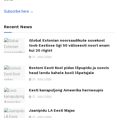
Subscribe here →
Recent News
Global Estonian noorsaadikute suvekool
toob Eestisse ligi 50 väliseesti noort enam
kui 20 riigist
31. JUULI 2026
Bostoni Eesti Kool pidas lõpupidu ja soovis
head lendu kahele kooli lõpetajale
31. JUULI 2026
Eesti kanapuljong Ameerika hernesupis
31. JUULI 2026
Jaanipidu LA Eesti Majas
31. JUULI 2026