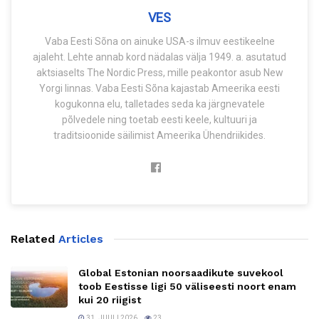
VES
Vaba Eesti Sõna on ainuke USA-s ilmuv eestikeelne
ajaleht. Lehte annab kord nädalas välja 1949. a. asutatud
aktsiaselts The Nordic Press, mille peakontor asub New
Yorgi linnas. Vaba Eesti Sõna kajastab Ameerika eesti
kogukonna elu, talletades seda ka järgnevatele
põlvedele ning toetab eesti keele, kultuuri ja
traditsioonide säilimist Ameerika Ühendriikides.
Related
Articles
Global Estonian noorsaadikute suvekool
toob Eestisse ligi 50 väliseesti noort enam
kui 20 riigist
31. JUULI 2026
23