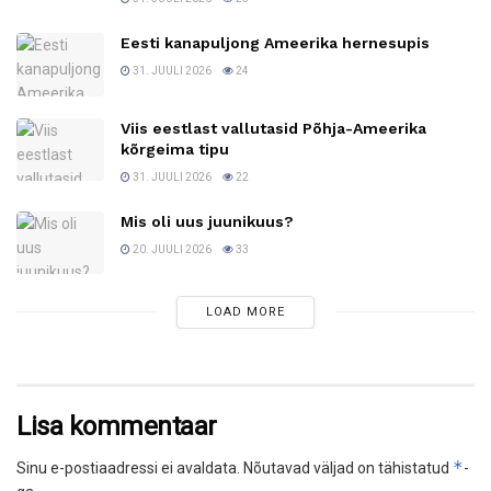
Eesti kanapuljong Ameerika hernesupis
31. JUULI 2026
24
Viis eestlast vallutasid Põhja-Ameerika
kõrgeima tipu
31. JUULI 2026
22
Mis oli uus juunikuus?
20. JUULI 2026
33
LOAD MORE
Lisa kommentaar
*
Sinu e-postiaadressi ei avaldata.
Nõutavad väljad on tähistatud
-