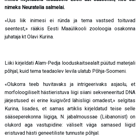
nimeks Neuratelia salmelai.
«Uus liik inimesi ei ründa ja tema vastsed toituvad
seentest,» rääkis Eesti Maaülikooli zooloogia osakonna
juhataja kt Olavi Kurina.
Liiki kirjeldati Alam-Pedja looduskaitsealalt püütud materjali
põhjal, kuid tema teadaolev levila ulatub Põhja-Soomeni.
«Olukorra teeb huvitavaks ja intrigeerivaks asjaolu, et
morfoloogiliselt hästieristuva liigi siiani sekveneeritud DNA
järjestused ei erine kuigivõrd lähisliigi omadest,» selgitas
Kurina, lisades, et samas artiklis kirjeldatud teise selle
sääseperekonna liigiga, N. jabalmoussae (Liibanonist) on
olukord aga vastupidine: väliselt väga sarnased liigid
eristuvad hästi geneetiliste tunnuste põhjal.