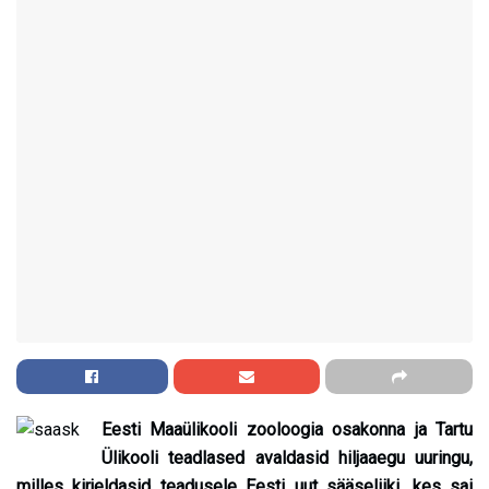
Eesti Maaülikooli zooloogia osakonna ja Tartu
Ülikooli teadlased avaldasid hiljaaegu uuringu,
milles kirjeldasid teadusele Eesti uut sääseliiki, kes sai