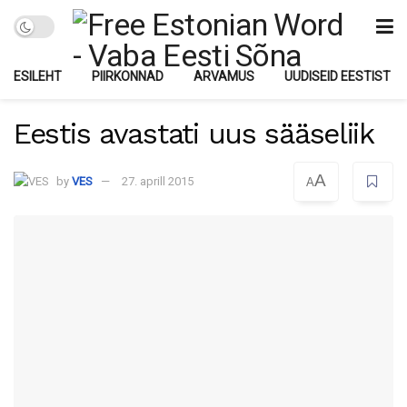
ESILEHT
PIIRKONNAD
ARVAMUS
UUDISEID EESTIST
Eestis avastati uus sääseliik
A
by
VES
27. aprill 2015
A