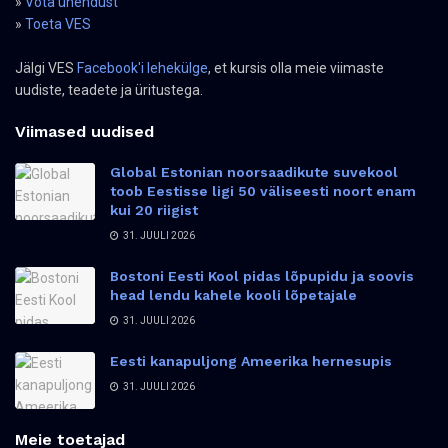
»
Võta ühendust
»
Toeta VES
Jälgi VES
Facebook'i lehekülge
, et kursis olla meie viimaste
uudiste, teadete ja üritustega.
Viimased uudised
Global Estonian noorsaadikute suvekool
toob Eestisse ligi 50 väliseesti noort enam
kui 20 riigist
31. JUULI 2026
Bostoni Eesti Kool pidas lõpupidu ja soovis
head lendu kahele kooli lõpetajale
31. JUULI 2026
Eesti kanapuljong Ameerika hernesupis
31. JUULI 2026
Meie toetajad