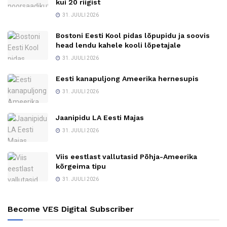
kui 20 riigist
31. JUULI 2026
Bostoni Eesti Kool pidas lõpupidu ja soovis
head lendu kahele kooli lõpetajale
31. JUULI 2026
Eesti kanapuljong Ameerika hernesupis
31. JUULI 2026
Jaanipidu LA Eesti Majas
31. JUULI 2026
Viis eestlast vallutasid Põhja-Ameerika
kõrgeima tipu
31. JUULI 2026
Become VES Digital Subscriber