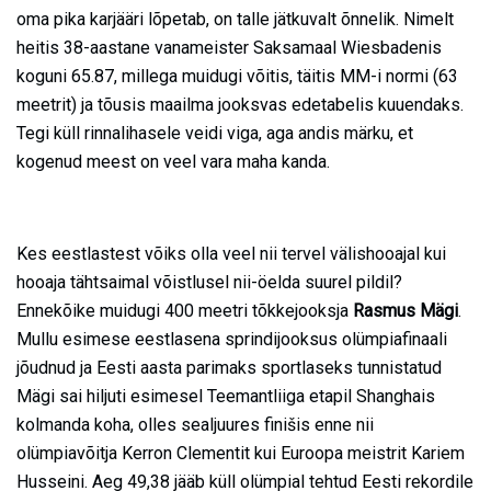
oma pika karjääri lõpetab, on talle jätkuvalt õnnelik. Nimelt
heitis 38-aastane vanameister Saksamaal Wiesbadenis
koguni 65.87, millega muidugi võitis, täitis MM-i normi (63
meetrit) ja tõusis maailma jooksvas edetabelis kuuendaks.
Tegi küll rinnalihasele veidi viga, aga andis märku, et
kogenud meest on veel vara maha kanda.
Kes eestlastest võiks olla veel nii tervel välishooajal kui
hooaja tähtsaimal võistlusel nii-öelda suurel pildil?
Ennekõike muidugi 400 meetri tõkkejooksja
Rasmus Mägi
.
Mullu esimese eestlasena sprindijooksus olümpiafinaali
jõudnud ja Eesti aasta parimaks sportlaseks tunnistatud
Mägi sai hiljuti esimesel Teemantliiga etapil Shanghais
kolmanda koha, olles sealjuures finišis enne nii
olümpiavõitja Kerron Clementit kui Euroopa meistrit Kariem
Husseini. Aeg 49,38 jääb küll olümpial tehtud Eesti rekordile