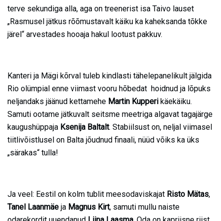
terve sekundiga alla, aga on treenerist isa Taivo lauset
„Rasmusel jätkus rõõmustavalt käiku ka kaheksanda tõkke
järel“ arvestades hooaja hakul lootust pakkuv.
Kanteri ja Mägi kõrval tuleb kindlasti tähelepanelikult jälgida
Rio olümpial enne viimast vooru hõbedat hoidnud ja lõpuks
neljandaks jäänud kettamehe
Martin Kupperi
käekäiku.
Samuti ootame jätkuvalt seitsme meetriga algavat tagajärge
kaugushüppaja
Ksenija Baltalt
. Stabiilsust on, neljal viimasel
tiitlivõistlusel on Balta jõudnud finaali, nüüd võiks ka üks
„särakas“ tulla!
Ja veel: Eestil on kolm tublit meesodaviskajat
Risto Mätas
,
Tanel Laanmäe
ja
Magnus Kirt
, samuti mullu naiste
odarekordit uuendanud
Liina Laasm
a
. Oda on kapriisne riist,