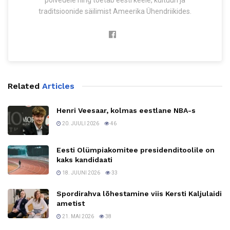
põlvedele ning toetab eesti keele, kultuuri ja
traditsioonide säilimist Ameerika Ühendriikides.
Related
Articles
Henri Veesaar, kolmas eestlane NBA-s
20. JUULI 2026
46
Eesti Olümpiakomitee presidenditoolile on
kaks kandidaati
18. JUUNI 2026
33
Spordirahva lõhestamine viis Kersti Kaljulaidi
ametist
21. MAI 2026
38