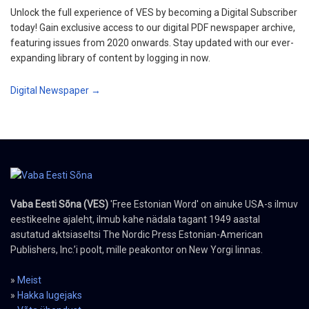
Unlock the full experience of VES by becoming a Digital Subscriber
today! Gain exclusive access to our digital PDF newspaper archive,
featuring issues from 2020 onwards. Stay updated with our ever-
expanding library of content by logging in now.
Digital Newspaper →
Vaba Eesti Sõna (VES)
'Free Estonian Word' on ainuke USA-s ilmuv
eestikeelne ajaleht, ilmub kahe nädala tagant 1949 aastal
asutatud aktsiaseltsi The Nordic Press Estonian-American
Publishers, Inc.’i poolt, mille peakontor on New Yorgi linnas.
»
Meist
»
Hakka lugejaks