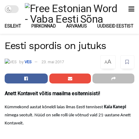
ESILEHT
PIIRKONNAD
ARVAMUS
UUDISEID EESTIST
Eesti spordis on jutuks
A
by
VES
23. mai 2017
A
Anett Kontaveit võitis maailma esitennisisti!
Kümmekond aastat kõneldi laias ilmas Eesti tennisest
Kaia Kanepi
nimega seotult. Nüüd on selle rolli üle võtnud vaid 21-aastane Anett
Kontaveit.