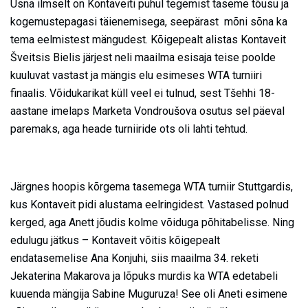
Üsna ilmselt on Kontaveiti puhul tegemist taseme tõusu ja
kogemustepagasi täienemisega, seepärast mõni sõna ka
tema eelmistest mängudest. Kõigepealt alistas Kontaveit
Šveitsis Bielis järjest neli maailma esisaja teise poolde
kuuluvat vastast ja mängis elu esimeses WTA turniiri
finaalis. Võidukarikat küll veel ei tulnud, sest Tšehhi 18-
aastane imelaps Marketa Vondroušova osutus sel päeval
paremaks, aga heade turniiride ots oli lahti tehtud.
Järgnes hoopis kõrgema tasemega WTA turniir Stuttgardis,
kus Kontaveit pidi alustama eelringidest. Vastased polnud
kerged, aga Anett jõudis kolme võiduga põhitabelisse. Ning
edulugu jätkus – Kontaveit võitis kõigepealt
endatasemelise Ana Konjuhi, siis maailma 34. reketi
Jekaterina Makarova ja lõpuks murdis ka WTA edetabeli
kuuenda mängija Sabine Muguruza! See oli Aneti esimene