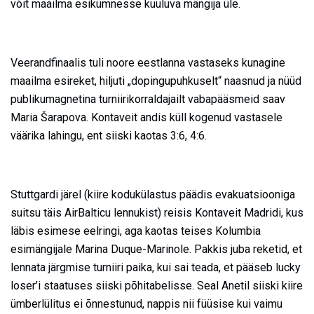
võit maailma esikümnesse kuuluva mängija üle.
Veerandfinaalis tuli noore eestlanna vastaseks kunagine
maailma esireket, hiljuti „dopingupuhkuselt“ naasnud ja nüüd
publikumagnetina turniirikorraldajailt vabapääsmeid saav
Maria Šarapova. Kontaveit andis küll kogenud vastasele
väärika lahingu, ent siiski kaotas 3:6, 4:6.
Stuttgardi järel (kiire kodukülastus päädis evakuatsiooniga
suitsu täis AirBalticu lennukist) reisis Kontaveit Madridi, kus
läbis esimese eelringi, aga kaotas teises Kolumbia
esimängijale Marina Duque-Marinole. Pakkis juba reketid, et
lennata järgmise turniiri paika, kui sai teada, et pääseb lucky
loser’i staatuses siiski põhitabelisse. Seal Anetil siiski kiire
ümberlülitus ei õnnestunud, nappis nii füüsise kui vaimu