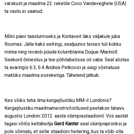
värskust ja maailma 22. reketile Coco Vandeveghele (USA)
ta vastu ei saanud.
Mõni päev taastumiseks ja Kontaveit läks väljakule juba
Roomas. Jälle kaks eelringi, sealjuures teises tuli kokku
minna ning revanši püüda kolumblanna Duque-Marinolt.
Seekord õnnestus ja tee põhitabelisse oli vaba. Seal alistas
ta avaringis 6:3, 6:4 Andrea Petkovici ja saigi võimaluse
matšiks maailma esireketiga. Tähelend jätkub.
Kes võiks teha ilma kergejõustiku MM-il Londonis?
Kergejõustiku maailmameistrivõistlused peetakse tänavu
augustis Londoni 2012. aasta olümpiastaadionil. Viis aastat
tagasi võitis kettaheitja
Gerd Kanter
seal olümpiapronksi ja
pole võimatu, et selle staadioni heitering, kus ta võib-olla