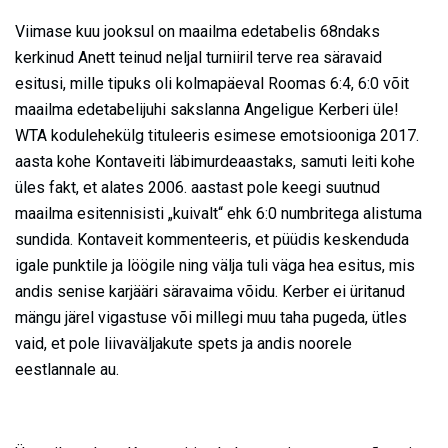
Viimase kuu jooksul on maailma edetabelis 68ndaks
kerkinud Anett teinud neljal turniiril terve rea säravaid
esitusi, mille tipuks oli kolmapäeval Roomas 6:4, 6:0 võit
maailma edetabelijuhi sakslanna Angeligue Kerberi üle!
WTA kodulehekülg tituleeris esimese emotsiooniga 2017.
aasta kohe Kontaveiti läbimurdeaastaks, samuti leiti kohe
üles fakt, et alates 2006. aastast pole keegi suutnud
maailma esitennisisti „kuivalt“ ehk 6:0 numbritega alistuma
sundida. Kontaveit kommenteeris, et püüdis keskenduda
igale punktile ja löögile ning välja tuli väga hea esitus, mis
andis senise karjääri säravaima võidu. Kerber ei üritanud
mängu järel vigastuse või millegi muu taha pugeda, ütles
vaid, et pole liivaväljakute spets ja andis noorele
eestlannale au.