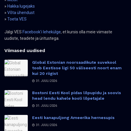
»
Hakka lugejaks
»
Võta ühendust
»
Toeta VES
Jälgi VES
Facebook'i lehekülge
, et kursis olla meie viimaste
uudiste, teadete ja üritustega.
Viimased uudised
Global Estonian noorsaadikute suvekool
toob Eestisse ligi 50 väliseesti noort enam
kui 20 riigist
31. JUULI 2026
Bostoni Eesti Kool pidas lõpupidu ja soovis
head lendu kahele kooli lõpetajale
31. JUULI 2026
Eesti kanapuljong Ameerika hernesupis
31. JUULI 2026