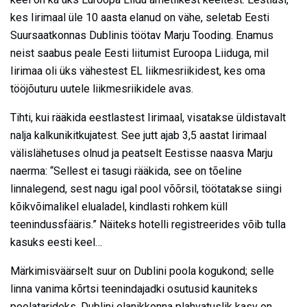
kes Iirimaal üle 10 aasta elanud on vähe, seletab Eesti
Suursaatkonnas Dublinis töötav Marju Tooding. Enamus
neist saabus peale Eesti liitumist Euroopa Liiduga, mil
Iirimaa oli üks vähestest EL liikmesriikidest, kes oma
tööjõuturu uutele liikmesriikidele avas.
Tihti, kui rääkida eestlastest Iirimaal, visatakse üldistavalt
nalja kalkunikitkujatest. See jutt ajab 3,5 aastat Iirimaal
välislähetuses olnud ja peatselt Eestisse naasva Marju
naerma: “Sellest ei tasugi rääkida, see on tõeline
linnalegend, sest nagu igal pool võõrsil, töötatakse siingi
kõikvõimalikel elualadel, kindlasti rohkem küll
teenindussfääris.” Näiteks hotelli registreerides võib tulla
kasuks eesti keel…
Märkimisväärselt suur on Dublini poola kogukond; selle
linna vanima kõrtsi teenindajadki osutusid kauniteks
poolatarideks. Dublini elanikkonna plahvatuslik kasv on