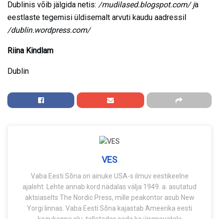
Dublinis võib jälgida netis:
/mudilased.blogspot.com/ j
a
eestlaste tegemisi üldisemalt arvuti kaudu aadressil
/dublin.wordpress.com/
Riina Kindlam
Dublin
VES
Vaba Eesti Sõna on ainuke USA-s ilmuv eestikeelne
ajaleht. Lehte annab kord nädalas välja 1949. a. asutatud
aktsiaselts The Nordic Press, mille peakontor asub New
Yorgi linnas. Vaba Eesti Sõna kajastab Ameerika eesti