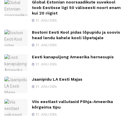
Global Estonian noorsaadikute suvekool
toob Eestisse ligi 50 väliseesti noort enam
kui 20 riigist
31. JUULI 2026
Bostoni Eesti Kool pidas lõpupidu ja soovis
head lendu kahele kooli lõpetajale
31. JUULI 2026
Eesti kanapuljong Ameerika hernesupis
31. JUULI 2026
Jaanipidu LA Eesti Majas
31. JUULI 2026
Viis eestlast vallutasid Põhja-Ameerika
kõrgeima tipu
31. JUULI 2026