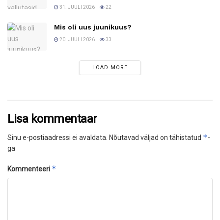
31. JUULI 2026
22
Mis oli uus juunikuus?
20. JUULI 2026
33
LOAD MORE
Lisa kommentaar
*
Sinu e-postiaadressi ei avaldata.
Nõutavad väljad on tähistatud
-
ga
*
Kommenteeri