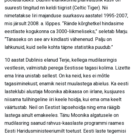
suuresti tingitud nn keldi tiigrist (Celtic Tiger). Nii
nimetatakse Iiri majanduse suurkasvu aastatel 1995-2007,
mis järsult 2008. a. lõppes. “Rände kõrghetkel hindasime
eestlaste kogukonna ca 3000-liikmeliseks,” seletab Marju.
“Tänaseks on see arv kindlasti vähenenud. Palju on
lahkunuid, kuid selle kohta täpne statistika puudub.”
10 aastat Dublinis elanud Terje, kellega mudilasringis
vestlesin, valmistub perega Eestisse tagasi kolima. Lizette
ema Irina unistab sellest. On ka neid, kes ei mõtle
tagasiminekust; enamik neist muulastega abielus. Ka eesti
lasteklubi alustaja Moonika abikaasa on iirlane, kusjuures
niisama tulihingeline iiri keele hoidja, kui ema oma keelt
väärtustab. Neil on Eestist lapsehoidja ning ema räägib
lastega ainult emakeeles. Tänu Moonika algatusele on
mudilasring saanud rahvus-kaaslaste programmi raames
Eesti Haridusministeeriumilt toetust. Eesti laste tegemisi