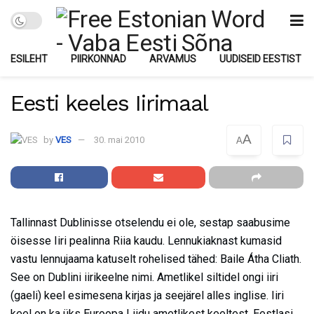
ESILEHT
PIIRKONNAD
ARVAMUS
UUDISEID EESTIST
Eesti keeles Iirimaal
A
by
VES
30. mai 2010
A
Tallinnast Dublinisse otselendu ei ole, sestap saabusime
öisesse Iiri pealinna Riia kaudu. Lennukiaknast kumasid
vastu lennujaama katuselt rohelised tähed: Baile Átha Cliath.
See on Dublini iirikeelne nimi. Ametlikel siltidel ongi iiri
(gaeli) keel esimesena kirjas ja seejärel alles inglise. Iiri
keel on ka üks Euroopa Liidu ametlikest keeltest. Eestlasi,