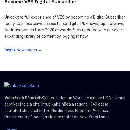
Become VES Digital Subscriber
Unlock the full experience of VES by becoming a Digital Subscriber
today! Gain exclusive access to our digital PDF newspaper archive,
featuring issues from 2020 onwards. Stay updated with our ever-
expanding library of content by logging in now.
Digital Newspaper →
Vaba Eesti Sõna (VES)
'Free Estonian Word' on ainuke USA-s ilmuv
eestikeelne ajaleht, ilmub kahe nädala tagant 1949 aastal
asutatud aktsiaseltsi The Nordic Press Estonian-American
Publishers, Inc.’i poolt, mille peakontor on New Yorgi linnas.
»
Meist