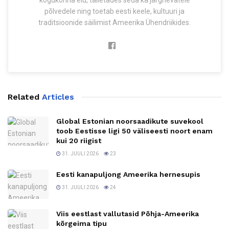
kogukonna elu, talletades seda ka järgnevatele
põlvedele ning toetab eesti keele, kultuuri ja
traditsioonide säilimist Ameerika Ühendriikides.
Related
Articles
Global Estonian noorsaadikute suvekool
toob Eestisse ligi 50 väliseesti noort enam
kui 20 riigist
31. JUULI 2026
23
Eesti kanapuljong Ameerika hernesupis
31. JUULI 2026
24
Viis eestlast vallutasid Põhja-Ameerika
kõrgeima tipu