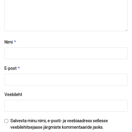
*
Nimi
*
E-post
Veebileht
Salvesta minu nimi, e-posti- ja veebiaadress sellesse
veebilehitsejasse järgmiste kommentaaride jaoks.