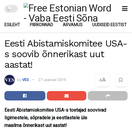
ESILEHT
PIIRKONNAD
ARVAMUS
UUDISEID EESTIST
Eesti Abistamiskomitee USA-
s soovib õnnerikast uut
aastat!
A
by
VES
27. jaanuar 2019
A
Eesti Abistamiskomitee USA-s
toetajad
soovivad
ligimestele, sõpradele ja eestlastele üle
maailma
õnnerikast uut aastat!