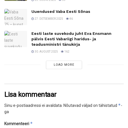
Uuendused Vaba Eesti Sõnas
27. DETSEMBER 2025
46
Eesti laste suvekodu juht Eva Ensmann
pälvis Eesti Vabariigi haridus- ja
teadusministri tänukirja
30. AUGUST 2025
162
LOAD MORE
Lisa kommentaar
*
Sinu e-postiaadressi ei avaldata.
Nõutavad väljad on tähistatud
-
ga
*
Kommenteeri