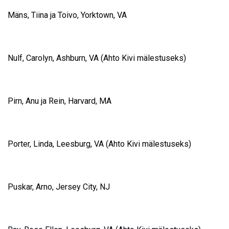
M
äns, Tiina ja Toivo, Yorktown, VA
N
ulf, Carolyn, Ashburn, VA (Ahto Kivi mälestuseks
)
P
irn, Anu ja Rein, Harvard, MA
Porter, Linda, Leesburg,
VA
(Ahto Kivi mälestuseks)
Puskar, Arno, Jersey City, NJ