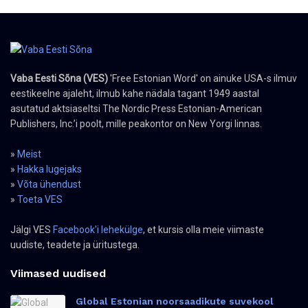
Vaba Eesti Sõna (VES)
'Free Estonian Word' on ainuke USA-s ilmuv
eestikeelne ajaleht, ilmub kahe nädala tagant 1949 aastal
asutatud aktsiaseltsi The Nordic Press Estonian-American
Publishers, Inc.’i poolt, mille peakontor on New Yorgi linnas.
»
Meist
»
Hakka lugejaks
»
Võta ühendust
»
Toeta VES
Jälgi VES
Facebook'i lehekülge
, et kursis olla meie viimaste
uudiste, teadete ja üritustega.
Viimased uudised
Global Estonian noorsaadikute suvekool