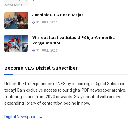
Jaanipidu LA Eesti Majas
31. JUULI 2026
Viis eestlast vallutasid Põhja-Ameerika
kõrgeima tipu
31. JUULI 2026
Become VES Digital Subscriber
Unlock the full experience of VES by becoming a Digital Subscriber
today! Gain exclusive access to our digital PDF newspaper archive,
featuring issues from 2020 onwards. Stay updated with our ever-
expanding library of content by logging in now.
Digital Newspaper →