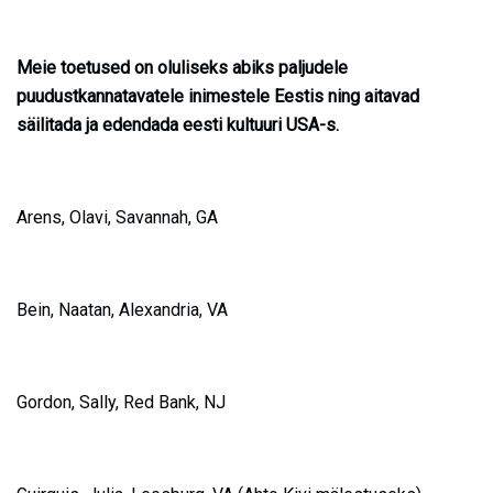
Meie toetused on oluliseks abiks paljudele
puudustkannatavatele inimestele Eestis ning aitavad
säilitada ja edendada eesti kultuuri USA-s.
A
rens, Olavi, Savannah, GA
B
ein, Naatan, Alexandria, VA
G
ordon, Sally, Red Bank, NJ