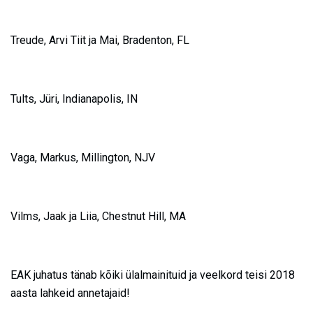
Treude, Arvi Tiit ja Mai, Bradenton, FL
Tults, Jüri, Indianapolis, IN
V
aga, Markus, Millington, NJV
Vilms, Jaak ja Liia, Chestnut Hill, MA
EAK juhatus tänab kõiki ülalmainituid ja veelkord teisi 2018
aasta lahkeid annetajaid!