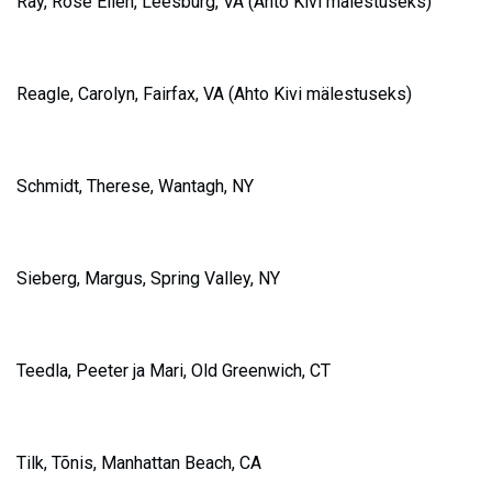
R
ay, Rose Ellen, Leesburg, VA (Ahto Kivi mälestuseks)
Reagle, Carolyn, Fairfax,
VA
(Ahto Kivi mälestuseks)
S
chmidt, Therese, Wantagh, NY
Sieberg, Margus, Spring Valley, NY
T
eedla, Peeter ja Mari, Old Greenwich, CT
Tilk, Tõnis, Manhattan Beach, CA