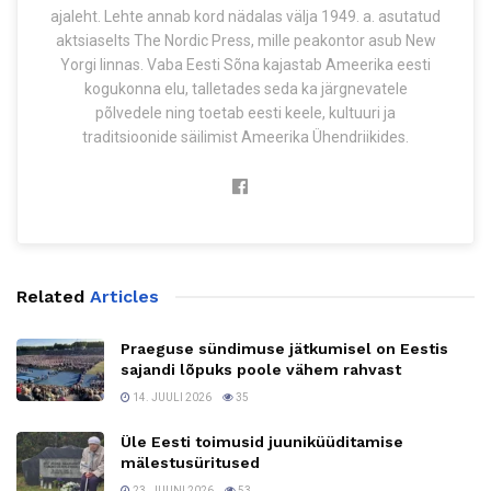
ajaleht. Lehte annab kord nädalas välja 1949. a. asutatud
aktsiaselts The Nordic Press, mille peakontor asub New
Yorgi linnas. Vaba Eesti Sõna kajastab Ameerika eesti
kogukonna elu, talletades seda ka järgnevatele
põlvedele ning toetab eesti keele, kultuuri ja
traditsioonide säilimist Ameerika Ühendriikides.
Related
Articles
Praeguse sündimuse jätkumisel on Eestis
sajandi lõpuks poole vähem rahvast
14. JUULI 2026
35
Üle Eesti toimusid juuniküüditamise
mälestusüritused
23. JUUNI 2026
53