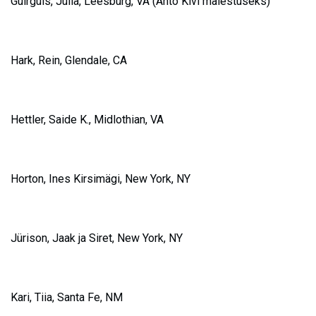
Guirguis, Julia, Leesburg,
VA
(Ahto Kivi mälestuseks)
H
ark, Rein, Glendale, CA
Hettler, Saide K., Midlothian, VA
Horton, Ines Kirsimägi, New York, NY
J
ürison, Jaak ja Siret, New York, NY
K
ari, Tiia, Santa Fe, NM