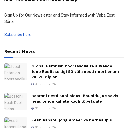
Sign Up for Our Newsletter and Stay Informed with Vaba Eesti
Sõna.
Subscribe here →
Recent News
Global Estonian noorsaadikute suvekool
toob Eestisse ligi 50 väliseesti noort enam
kui 20 riigist
31. JUULI 2026
Bostoni Eesti Kool pidas lõpupidu ja soovis
head lendu kahele kooli lõpetajale
31. JUULI 2026
Eesti kanapuljong Ameerika hernesupis
31. JUULI 2026