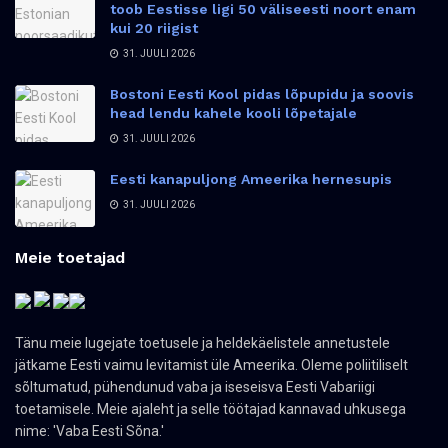
toob Eestisse ligi 50 väliseesti noort enam
kui 20 riigist
31. JUULI 2026
Bostoni Eesti Kool pidas lõpupidu ja soovis
head lendu kahele kooli lõpetajale
31. JUULI 2026
Eesti kanapuljong Ameerika hernesupis
31. JUULI 2026
Meie toetajad
Tänu meie lugejate toetusele ja heldekäelistele annetustele
jätkame Eesti vaimu levitamist üle Ameerika. Oleme poliitiliselt
sõltumatud, pühendunud vaba ja iseseisva Eesti Vabariigi
toetamisele. Meie ajaleht ja selle töötajad kannavad uhkusega
nime: 'Vaba Eesti Sõna.'