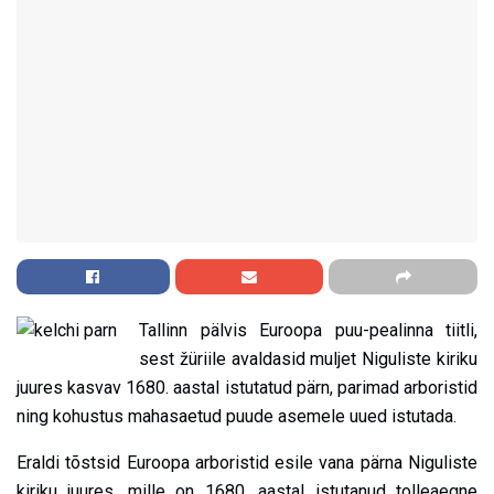
Tallinn pälvis Euroopa puu-pealinna tiitli,
sest žüriile avaldasid muljet Niguliste kiriku
juures kasvav 1680. aastal istutatud pärn, parimad arboristid
ning kohustus mahasaetud puude asemele uued istutada.
Eraldi tõstsid Euroopa arboristid esile vana pärna Niguliste
kiriku juures, mille on 1680. aastal istutanud tolleaegne