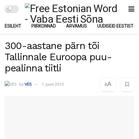
ESILEHT
PIIRKONNAD
ARVAMUS
UUDISEID EESTIST
300-aastane pärn tõi
Tallinnale Euroopa puu-
pealinna tiitli
A
by
VES
1. juuni 2015
A