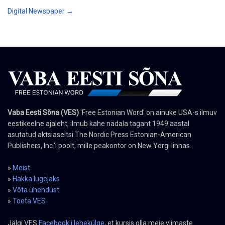
Digital Newspaper →
Vaba Eesti Sõna (VES)
'Free Estonian Word' on ainuke USA-s ilmuv
eestikeelne ajaleht, ilmub kahe nädala tagant 1949 aastal
asutatud aktsiaseltsi The Nordic Press Estonian-American
Publishers, Inc.’i poolt, mille peakontor on New Yorgi linnas.
»
Meist
»
Hakka lugejaks
»
Võta ühendust
»
Toeta VES
Jälgi VES
Facebook'i lehekülge
, et kursis olla meie viimaste