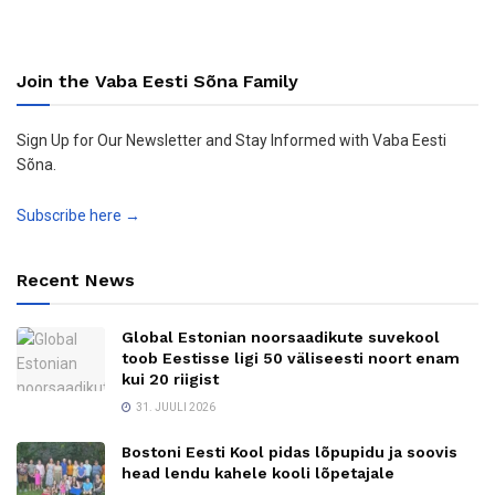
Join the Vaba Eesti Sõna Family
Sign Up for Our Newsletter and Stay Informed with Vaba Eesti
Sõna.
Subscribe here →
Recent News
Global Estonian noorsaadikute suvekool
toob Eestisse ligi 50 väliseesti noort enam
kui 20 riigist
31. JUULI 2026
Bostoni Eesti Kool pidas lõpupidu ja soovis
head lendu kahele kooli lõpetajale