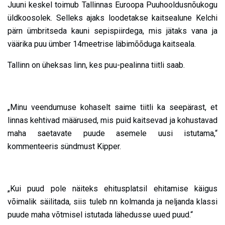
Juuni keskel toimub Tallinnas Euroopa Puuhooldusnõukogu
üldkoosolek. Selleks ajaks loodetakse kaitsealune Kelchi
pärn ümbritseda kauni sepispiirdega, mis jätaks vana ja
väärika puu ümber 14meetrise läbimõõduga kaitseala.
Tallinn on üheksas linn, kes puu-pealinna tiitli saab.
„Minu veendumuse kohaselt saime tiitli ka seepärast, et
linnas kehtivad määrused, mis puid kaitsevad ja kohustavad
maha saetavate puude asemele uusi istutama,“
kommenteeris sündmust Kipper.
„Kui puud pole näiteks ehitusplatsil ehitamise käigus
võimalik säilitada, siis tuleb nn kolmanda ja neljanda klassi
puude maha võtmisel istutada lähedusse uued puud.
“