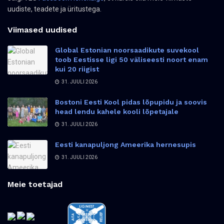
uudiste, teadete ja üritustega.
Viimased uudised
Global Estonian noorsaadikute suvekool
toob Eestisse ligi 50 väliseesti noort enam
kui 20 riigist
31. JUULI 2026
Bostoni Eesti Kool pidas lõpupidu ja soovis
head lendu kahele kooli lõpetajale
31. JUULI 2026
Eesti kanapuljong Ameerika hernesupis
31. JUULI 2026
Meie toetajad