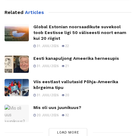
Related
Articles
Global Estonian noorsaadikute suvekool
toob Eestisse ligi 50 väliseesti noort enam
kui 20 riigist
31. JUULI 2026
22
Eesti kanapuljong Ameerika hernesupis
31. JUULI 2026
21
Viis eestlast vallutasid Põhja-Ameerika
kõrgeima tipu
31. JUULI 2026
20
Mis oli uus juunikuus?
20. JUULI 2026
32
LOAD MORE