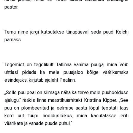
pastor.
Tema nime järgi kutsutakse tänapäeval seda puud Kelchi
pärnaks.
Tegemist on tegelikult Tallinna vanima puuga, mida võib
ühtlasi pidada ka meie puuajaloo kõige väärikamaks
esindajaks, kirjutab ajaleht Pealinn.
„Selle puu peal on silmaga näha ka terve meie puuhoolduse
ajalugu,“ rääkis linna maastikuarhitekt Kristiina Kipper. „See
puu on plombeeritud ja eelmise aasta lõpul teostati taas
kord uut tüüpi hoolduslõikus, mida kasutatakse eriti
väärikate ja vanade puude puhul.“