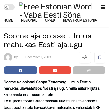
HOME
REGIONAL
OP-ED
NEWS FROM ESTONIA
Soome ajaloolaselt ilmus
mahukas Eesti ajalugu
A
by
December 1, 2009
A
Soome ajaloolasel Seppo Zetterbergil ilmus Eestis
mahukas ülevaateteos “Eesti ajalugu”, mille autor kirjutas
kahe aasta eest soomlastele.
Eesti jaoks töötas autor raamatu uuesti läbi, täiendades
teost eestlastele huvipakkuva materjaliga, vahendab ERR