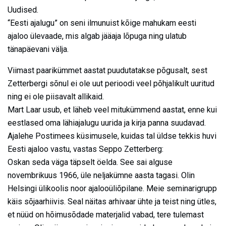
Uudised.
“Eesti ajalugu” on seni ilmunuist kõige mahukam eesti
ajaloo ülevaade, mis algab jääaja lõpuga ning ulatub
tänapäevani välja.
Viimast paarikümmet aastat puudutatakse põgusalt, sest
Zetterbergi sõnul ei ole uut perioodi veel põhjalikult uuritud
ning ei ole piisavalt allikaid.
Mart Laar usub, et läheb veel mitukümmend aastat, enne kui
eestlased oma lähiajalugu uurida ja kirja panna suudavad.
Ajalehe Postimees küsimusele, kuidas tal üldse tekkis huvi
Eesti ajaloo vastu, vastas Seppo Zetterberg:
Oskan seda väga täpselt öelda. See sai alguse
novembrikuus 1966, üle neljakümne aasta tagasi. Olin
Helsingi ülikoolis noor ajalooüliõpilane. Meie seminarigrupp
käis sõjaarhiivis. Seal näitas arhivaar ühte ja teist ning ütles,
et nüüd on hõimusõdade materjalid vabad, tere tulemast