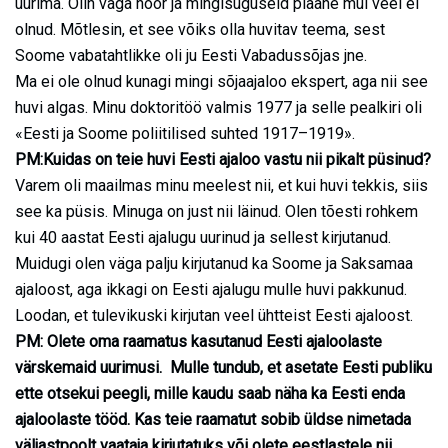
uurima. Olin väga noor ja mingisuguseid plaane mul veel ei
olnud. Mõtlesin, et see võiks olla huvitav teema, sest
Soome vabatahtlikke oli ju Eesti Vabadussõjas jne.
Ma ei ole olnud kunagi mingi sõjaajaloo ekspert, aga nii see
huvi algas. Minu doktoritöö valmis 1977 ja selle pealkiri oli
«Eesti ja Soome poliitilised suhted 1917–1919».
PM:Kuidas on teie huvi Eesti ajaloo vastu nii pikalt püsinud?
Varem oli maailmas minu meelest nii, et kui huvi tekkis, siis
see ka püsis. Minuga on just nii läinud. Olen tõesti rohkem
kui 40 aastat Eesti ajalugu uurinud ja sellest kirjutanud.
Muidugi olen väga palju kirjutanud ka Soome ja Saksamaa
ajaloost, aga ikkagi on Eesti ajalugu mulle huvi pakkunud.
Loodan, et tulevikuski kirjutan veel ühtteist Eesti ajaloost.
PM: Olete oma raamatus kasutanud Eesti ajaloolaste
värskemaid uurimusi. Mulle tundub, et asetate Eesti publiku
ette otsekui peegli, mille kaudu saab näha ka Eesti enda
ajaloolaste tööd. Kas teie raamatut sobib üldse nimetada
väljastpoolt vaataja kirjutatuks või olete eestlastele nii