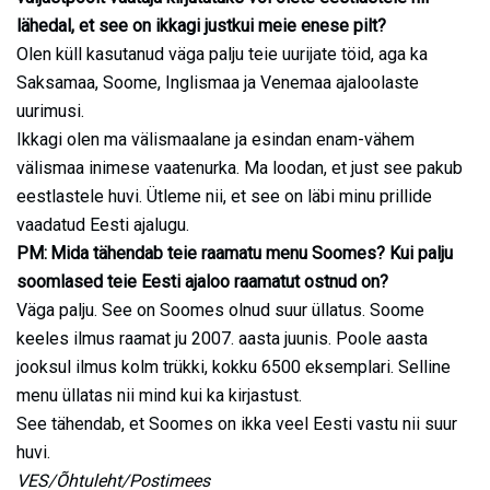
lähedal, et see on ikkagi justkui meie enese pilt?
Olen küll kasutanud väga palju teie uurijate töid, aga ka
Saksamaa, Soome, Inglismaa ja Venemaa ajaloolaste
uurimusi.
Ikkagi olen ma välismaalane ja esindan enam-vähem
välismaa inimese vaatenurka. Ma loodan, et just see pakub
eestlastele huvi. Ütleme nii, et see on läbi minu prillide
vaadatud Eesti ajalugu.
PM: Mida tähendab teie raamatu menu Soomes? Kui palju
soomlased teie Eesti ajaloo raamatut ostnud on?
Väga palju. See on Soomes olnud suur üllatus. Soome
keeles ilmus raamat ju 2007. aasta juunis. Poole aasta
jooksul ilmus kolm trükki, kokku 6500 eksemplari. Selline
menu üllatas nii mind kui ka kirjastust.
See tähendab, et Soomes on ikka veel Eesti vastu nii suur
huvi.
VES/Õhtuleht/Postimees