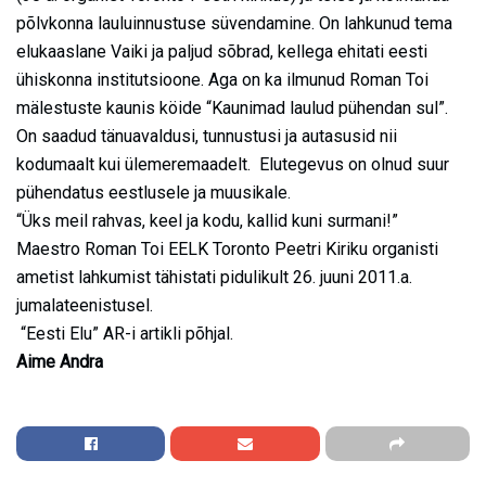
põlvkonna lauluinnustuse süvendamine. On lahkunud tema
elukaaslane Vaiki ja paljud sõbrad, kellega ehitati eesti
ühiskonna institutsioone. Aga on ka ilmunud Roman Toi
mälestuste kaunis köide “Kaunimad laulud pühendan sul”.
On saadud tänuavaldusi, tunnustusi ja autasusid nii
kodumaalt kui ülemeremaadelt. Elutegevus on olnud suur
pühendatus eestlusele ja muusikale.
“Üks meil rahvas, keel ja kodu, kallid kuni surmani!”
Maestro Roman Toi EELK Toronto Peetri Kiriku organisti
ametist lahkumist tähistati pidulikult 26. juuni 2011.a.
jumalateenistusel.
“Eesti Elu” AR-i artikli põhjal.
Aime Andra