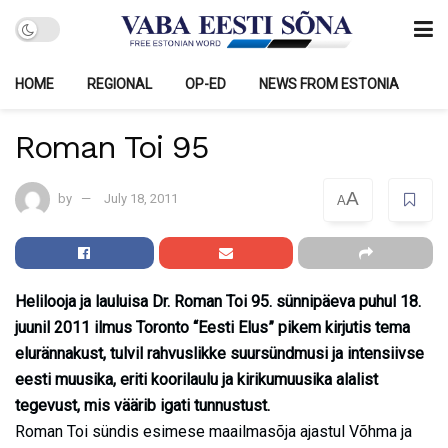
HOME
REGIONAL
OP-ED
NEWS FROM ESTONIA
Roman Toi 95
A
by
July 18, 2011
A
Helilooja ja lauluisa Dr. Roman Toi 95. sünnipäeva puhul 18.
juunil 2011 ilmus Toronto “Eesti Elus” pikem kirjutis tema
elurännakust, tulvil rahvuslikke suursündmusi ja intensiivse
eesti muusika, eriti koorilaulu ja kirikumuusika alalist
tegevust, mis väärib igati tunnustust.
Roman Toi sündis esimese maailmasõja ajastul Võhma ja