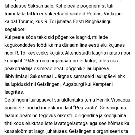
lähedusse Saksamaale. Kohe peale põgenemist tuli
toimetada tal ka eestikeelseid saateid Poolas, Visla jõe
kaldal Torunis, kus R. Toi juhatas Eesti Ringhäälingu
segakoori.
Kui peale sõda tekkisid põgenike laagrid, millede
kogukondades löödi käima dünaamiline eesti elu, kujunes
noor R. Toi keskseks kujuks. Altendstadti laagris näitas noor
koorijuht 1946 a. oma organisatoorset külge, olles üks
peakorraldaja esimese eesti põgenike laulupäeva
läbiviimisel Saksamaal. Järgnes samaseid laulupäevi ehk
laulupidusid nii Geislingeni, Augsburgi kui Kempteni
laagrites.
Geislingeni laulupäeval sai üldtuntuks tema Henrik Visnapuu
sõnadele loodud meeskoori laul “Pea vastu”. Geislingenis
laabus peamine tegevus orkestri dirigendina ja koorijuhina
tihti koos elukutseliste lavategelastega, aga see hõlmas ka
kaasalöömist laagri juhatuses. Geislingenis organiseeris ta