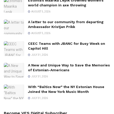
Estonia’s Maarika Lepik crowned women’s
world champion in axe throwing
AUGUST 5, 2026
A letter to our community from departing
Ambassador Kristjan Prikk
AUGUST 5, 2026
CEEC Teams with JBANC for Busy Week on
Capitol Hill
JULY 31, 2026
A New and Unique Way to Save the Memories
of Estonian-Americans
JULY 31, 2026
With “Baltics Now” the NY Estonian House
Joined the New York Music Month
JULY 31, 2026
Become VES Digital Subscriber