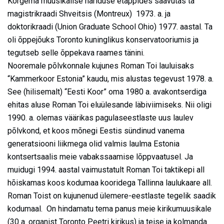
Kõrgema muusikalise hariduse etappides saavutas ta
magistrikraadi Shveitsis (Montreux) 1973. a. ja
doktorikraadi (Union Graduate School Ohio) 1977. aastal. Ta
oli õppejõuks Toronto kuninglikus konservatooriumis ja
tegutseb selle õppekava raames tänini.
Nooremale põlvkonnale kujunes Roman Toi lauluisaks
“Kammerkoor Estonia” kaudu, mis alustas tegevust 1978. a.
See (hilisemalt) “Eesti Koor” oma 1980 a. avakontserdiga
ehitas aluse Roman Toi eluülesande läbiviimiseks. Nii oligi
1990. a. olemas väärikas pagulaseestlaste uus laulev
põlvkond, et koos mõnegi Eestis sündinud vanema
generatsiooni liikmega olid valmis laulma Estonia
kontsertsaalis meie vabakssaamise lõppvaatusel. Ja
muidugi 1994. aastal vaimustatult Roman Toi taktikepi all
hõiskamas koos kodumaa kooridega Tallinna laulukaare all.
Roman Toist on kujunenud ülemere-eestlaste tegelik saadik
kodumaal. On hindamatu tema panus meie kirikumuusikale
(30 a. organist Toronto Peetri kirikus) ja teise ja kolmanda