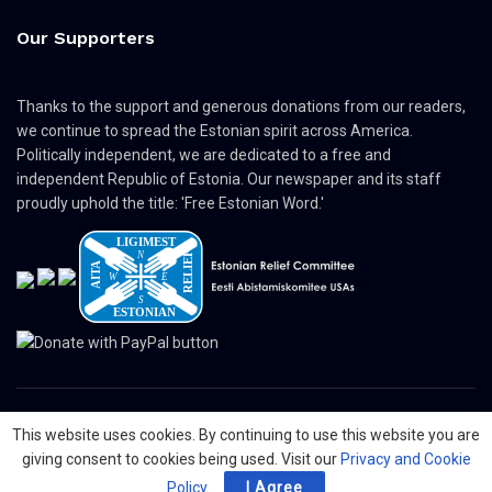
Our Supporters
Thanks to the support and generous donations from our readers,
we continue to spread the Estonian spirit across America.
Politically independent, we are dedicated to a free and
independent Republic of Estonia. Our newspaper and its staff
proudly uphold the title: 'Free Estonian Word.'
This website uses cookies. By continuing to use this website you are
© 2024 The Nordic Press Estonian-American Publishers, Inc. All Rights
giving consent to cookies being used. Visit our
Privacy and Cookie
Reserved.
Policy
.
I Agree
About
Contact
Advertising
Organizations