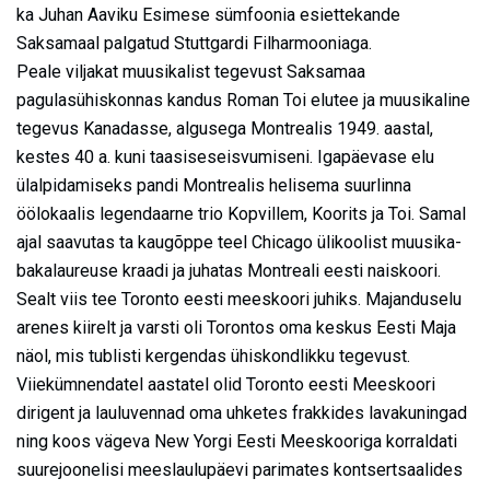
ka Juhan Aaviku Esimese sümfoonia esiettekande
Saksamaal palgatud Stuttgardi Filharmooniaga.
Peale viljakat muusikalist tegevust Saksamaa
pagulasühiskonnas kandus Roman Toi elutee ja muusikaline
tegevus Kanadasse, algusega Montrealis 1949. aastal,
kestes 40 a. kuni taasiseseisvumiseni. Igapäevase elu
ülalpidamiseks pandi Montrealis helisema suurlinna
öölokaalis legendaarne trio Kopvillem, Koorits ja Toi. Samal
ajal saavutas ta kaugõppe teel Chicago ülikoolist muusika-
bakalaureuse kraadi ja juhatas Montreali eesti naiskoori.
Sealt viis tee Toronto eesti meeskoori juhiks. Majanduselu
arenes kiirelt ja varsti oli Torontos oma keskus Eesti Maja
näol, mis tublisti kergendas ühiskondlikku tegevust.
Viiekümnendatel aastatel olid Toronto eesti Meeskoori
dirigent ja lauluvennad oma uhketes frakkides lavakuningad
ning koos vägeva New Yorgi Eesti Meeskooriga korraldati
suurejoonelisi meeslaulupäevi parimates kontsertsaalides