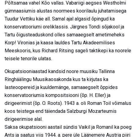
Põltsamaa vahel Kõo vallas. Vabariigi aegses Westholmi
gümnaasiumis alustas noormees koorilaulu juhatamisega
Tuudur Vettiku käe all. Samal ajal algasid õpingud ka
konservatooriumi oreliklassis. Järgnes Tondi sõjakool ja
Tartu õigusteaduskond olles samaaegselt ametimeheks
Korp! Vironias ja kaasa lauldes Tartu Akadeemilises
Meeskooris, kus Richard Ritsing sageli taktikepi ka noorele
teisele tenorile ulatas.
Okupatsiooniaastad kandsid noore muusiku Tallinna
Ringhäälingu Muusikaosakonda kus ta kirjutas ka
lasteoopereid ja kuuldemänge, samaaegselt õppides
konservatooriumis kompositsiooni (õp. H. Eller) ja
dirigeerimist (õp. O. Roots). 1943 a. oli Roman Toil võimalus
koos teistega end täiendada Salzburgi Mozarteumis
dirigeerimise alal.
Saksa okupatsiooni aastail sündis Vaikil ja Romanil ka poeg
Ants ja saatus viis 1944. a. pere üle Läänemere Austria piiri