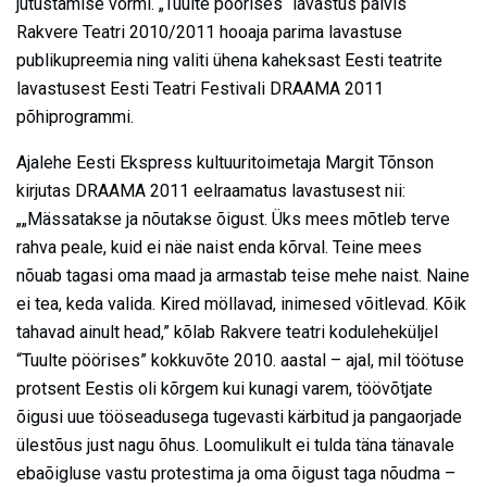
jutustamise vormi.“„Tuulte pöörises“ lavastus pälvis
Rakvere Teatri 2010/2011 hooaja parima lavastuse
publikupreemia ning valiti ühena kaheksast Eesti teatrite
lavastusest Eesti Teatri Festivali DRAAMA 2011
põhiprogrammi.
Ajalehe Eesti Ekspress kultuuritoimetaja Margit Tõnson
kirjutas DRAAMA 2011 eelraamatus lavastusest nii:
„„Mässatakse ja nõutakse õigust. Üks mees mõtleb terve
rahva peale, kuid ei näe naist enda kõrval. Teine mees
nõuab tagasi oma maad ja armastab teise mehe naist. Naine
ei tea, keda valida. Kired möllavad, inimesed võitlevad. Kõik
tahavad ainult head,” kõlab Rakvere teatri koduleheküljel
“Tuulte pöörises” kokkuvõte 2010. aastal – ajal, mil töötuse
protsent Eestis oli kõrgem kui kunagi varem, töövõtjate
õigusi uue tööseadusega tugevasti kärbitud ja pangaorjade
ülestõus just nagu õhus. Loomulikult ei tulda täna tänavale
ebaõigluse vastu protestima ja oma õigust taga nõudma –