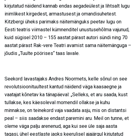
kirjutatud näidend kannab endas aegadeülest ja lihtsalt lugu
inimlikest kirgedest, armastusest ja omandisuhetest.
Kitzbergi üheks parimaks näitemänguks peetav lugu on
Eesti teatris viimastel kümnenditel unustusehõlma vajunud,
kuid sügisel 2010 – 155 aastat pärast autori sündi ning 70
aastat pärast Rak-vere Teatri avamist sama näitemänguga –
jõudis „Tuulte pöörises“ taas lavale.
Seekord lavastajaks Andres Noormets, kelle sõnul on see
revolutsioonituultest kantud näidend väga kaasaegne ja
vaatajat kõnetav ka tänapäeval: „Selleks, et aru saada, kust
tullakse, kes käesoleval momendil ollakse ja kuhu
minnakse, on teinekord vaja vaadata asju, mis on distantsi
peal – siis saadakse endast paremini aru. Meil on tunne, et
oleme väga palju arenenud, aga kui see üle saja aasta
tagasi, ühel eestlaste jaoks keerulisel ajajärgul kirjutatud