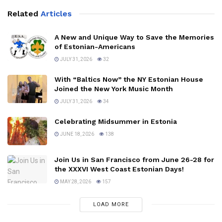
Related
Articles
A New and Unique Way to Save the Memories
of Estonian-Americans
JULY 31, 2026
32
With “Baltics Now” the NY Estonian House
Joined the New York Music Month
JULY 31, 2026
34
Celebrating Midsummer in Estonia
JUNE 18, 2026
138
Join Us in San Francisco from June 26-28 for
the XXXVI West Coast Estonian Days!
MAY 28, 2026
157
LOAD MORE