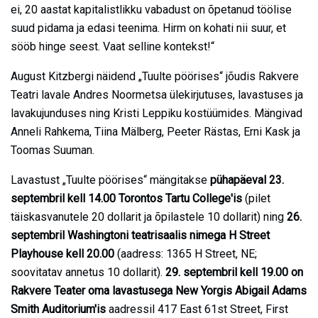
ei, 20 aastat kapitalistlikku vabadust on õpetanud töölise
suud pidama ja edasi teenima. Hirm on kohati nii suur, et
sööb hinge seest. Vaat selline kontekst!“
August Kitzbergi näidend „Tuulte pöörises“ jõudis Rakvere
Teatri lavale Andres Noormetsa ülekirjutuses, lavastuses ja
lavakujunduses ning Kristi Leppiku kostüümides. Mängivad
Anneli Rahkema, Tiina Mälberg, Peeter Rästas, Erni Kask ja
Toomas Suuman.
Lavastust „Tuulte pöörises“ mängitakse
pühapäeval 23.
septembril kell 14.00 Torontos Tartu College'is
(pilet
täiskasvanutele 20 dollarit ja õpilastele 10 dollarit) ning
26.
septembril Washingtoni teatrisaalis nimega H Street
Playhouse kell 20.00
(aadress: 1365 H Street, NE;
soovitatav annetus 10 dollarit).
29. septembril kell 19.00 on
Rakvere Teater oma lavastusega New Yorgis Abigail Adams
Smith Auditorium'is
aadressil 417 East 61st Street, First