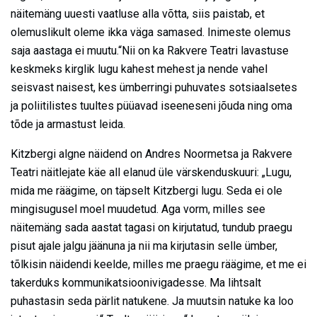
näitemäng uuesti vaatluse alla võtta, siis paistab, et
olemuslikult oleme ikka väga samased. Inimeste olemus
saja aastaga ei muutu.“Nii on ka Rakvere Teatri lavastuse
keskmeks kirglik lugu kahest mehest ja nende vahel
seisvast naisest, kes ümberringi puhuvates sotsiaalsetes
ja poliitilistes tuultes püüavad iseeneseni jõuda ning oma
tõde ja armastust leida.
Kitzbergi algne näidend on Andres Noormetsa ja Rakvere
Teatri näitlejate käe all elanud üle värskenduskuuri: „Lugu,
mida me räägime, on täpselt Kitzbergi lugu. Seda ei ole
mingisugusel moel muudetud. Aga vorm, milles see
näitemäng sada aastat tagasi on kirjutatud, tundub praegu
pisut ajale jalgu jäänuna ja nii ma kirjutasin selle ümber,
tõlkisin näidendi keelde, milles me praegu räägime, et me ei
takerduks kommunikatsioonivigadesse. Ma lihtsalt
puhastasin seda pärlit natukene. Ja muutsin natuke ka loo