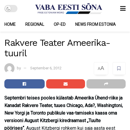
HOME
REGIONAL
OP-ED
NEWS FROM ESTONIA
Rakvere Teater Ameerika-
tuuril
A
by
September 6, 2012
A
Septembri teises pooles külastab Ameerika Ühend-riike ja
Kanadat Rakvere Teater, tuues Chicago, Ada?, Washingtoni,
New Yorgi ja Toronto publikule vaa-tamiseks kaasa oma
versiooni August Kitzbergi kiredraamast „Tuulte
pöörises“.
August Kitzbergi rohkem kui saja aasta eest