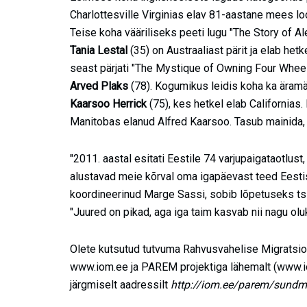
Charlottesville Virginias elav 81-aastane mees 
Teise koha vääriliseks peeti lugu "The Story of Al
Tania Lestal
(35) on Austraaliast pärit ja elab h
seast pärjati "The Mystique of Owning Four Wheels
Arved Plaks
(78). Kogumikus leidis koha ka äramär
Kaarsoo Herrick
(75), kes hetkel elab Californias
Manitobas elanud Alfred Kaarsoo. Tasub mainida, e
"2011. aastal esitati Eestile 74 varjupaigataotlus
alustavad meie kõrval oma igapäevast teed Eestis
koordineerinud Marge Sassi, sobib lõpetuseks tsi
"Juured on pikad, aga iga taim kasvab nii nagu ol
Olete kutsutud tutvuma Rahvusvahelise Migratsio
www.iom.ee ja PAREM projektiga lähemalt (www.io
järgmiselt aadressilt
http://iom.ee/parem/sund