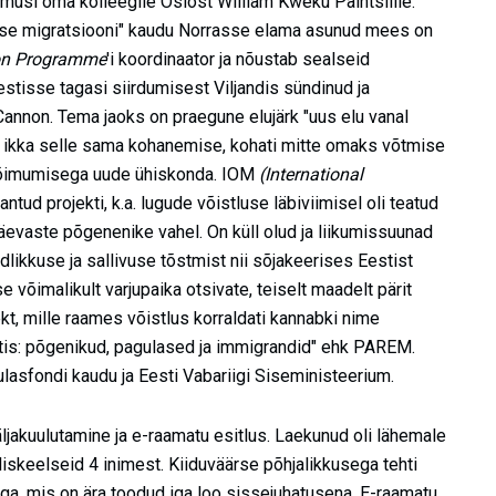
imusi oma kolleegile Oslost William Kweku Paintsilile.
se migratsiooni" kaudu Norrasse elama asunud mees on
ion Programme
'i koordinaator ja nõustab sealseid
stisse tagasi siirdumisest Viljandis sündinud ja
nnon. Tema jaoks on praegune elujärk "uus elu vanal
on ikka selle sama kohanemise, kohati mitte omaks võtmise
 lõimumisega uude ühiskonda. IOM
(International
tud projekti, k.a. lugude võistluse läbiviimisel oli teatud
äevaste põgenenike vahel. On küll olud ja liikumissuunad
dlikkuse ja sallivuse tõstmist nii sõjakeerises Eestist
võimalikult varjupaika otsivate, teiselt maadelt pärit
kt, mille raames võistlus korraldati kannabki nime
stis: põgenikud, pagulased ja immigrandid" ehk PAREM.
lasfondi kaudu ja Eesti Vabariigi Siseministeerium.
äljakuulutamine ja e-raamatu esitlus. Laekunud oli lähemale
gliskeelseid 4 inimest. Kiiduväärse põhjalikkusega tehti
tega, mis on ära toodud iga loo sissejuhatusena. E-raamatu