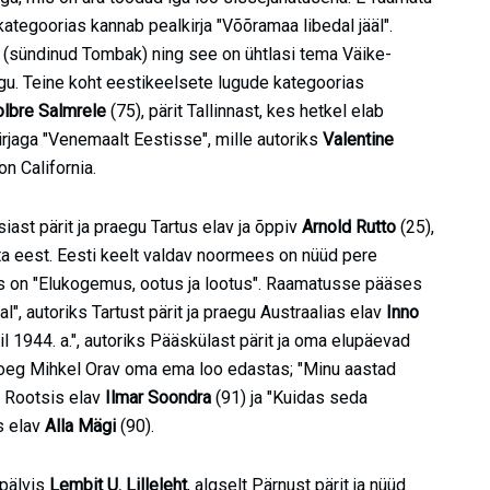
ategoorias kannab pealkirja "Võõramaa libedal jääl".
, (sündinud Tombak) ning see on ühtlasi tema Väike-
gu. Teine koht eestikeelsete lugude kategoorias
olbre Salmrele
(75), pärit Tallinnast, kes hetkel elab
irjaga "Venemaalt Eestisse", mille autoriks
Valentine
on California.
ast pärit ja praegu Tartus elav ja õppiv
Arnold Rutto
(25),
 eest. Eesti keelt valdav noormees on nüüd pere
ks on "Elukogemus, ootus ja lootus". Raamatusse pääses
", autoriks Tartust pärit ja praegu Austraalias elav
Inno
 1944. a.", autoriks Pääskülast pärit ja oma elupäevad
oeg Mihkel Orav oma ema loo edastas; "Minu aastad
s Rootsis elav
Ilmar Soondra
(91) ja "Kuidas seda
s elav
Alla Mägi
(90).
pälvis
Lembit U. Lilleleht
, algselt Pärnust pärit ja nüüd