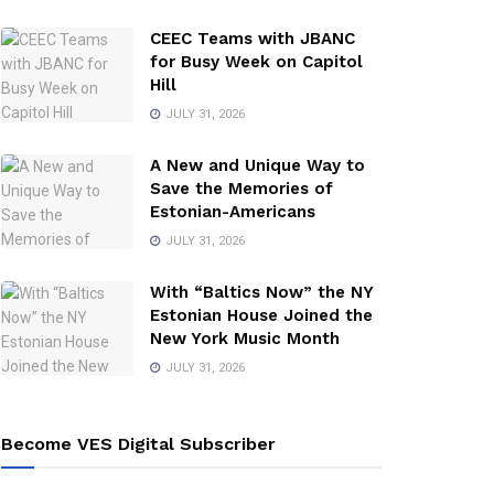
CEEC Teams with JBANC
for Busy Week on Capitol
Hill
JULY 31, 2026
A New and Unique Way to
Save the Memories of
Estonian-Americans
JULY 31, 2026
With “Baltics Now” the NY
Estonian House Joined the
New York Music Month
JULY 31, 2026
Become VES Digital Subscriber