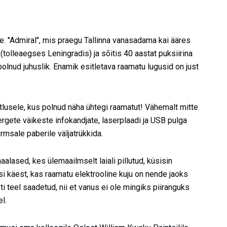
. "Admiral", mis praegu Tallinna vanasadama kai ääres
 (tolleaegses Leningradis) ja sõitis 40 aastat puksiirina
olnud juhuslik. Enamik esitletava raamatu lugusid on just
usele, kus polnud näha ühtegi raamatut! Vähemalt mitte
ergete väikeste infokandjate, laserplaadi ja USB pulga
rmsale paberile väljatrükkida.
lased, kes ülemaailmselt laiali pillutud, küsisin
i käest, kas raamatu elektrooline kuju on nende jaoks
i teel saadetud, nii et vanus ei ole mingiks piiranguks
l.