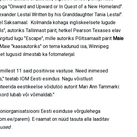
looga "Onward and Upward or In Quest of a New Homeland".
exander Lestal Written by his Granddaughter Tania Lestal".
etkel Saksamaal. Kolmanda kohaga ingliskeelsete lugude
", autoriks Tallinnast pärit, hetkel Pearson Texases elav
gitud lugu "Escape", mille autoriks Põltsamaalt pärit
Maie
. Maie "kaasautoriks" on tema kadunud isa, Winnipeg
t lugusid ilmestab ka fotomaterjal.
t, millest 11 said positiivse vastuse. Need inimesed
," teatab IOM Eesti esindus. Nagu võistlust
teerida eestikeelse võidutöö autorit Mari Ann Tammarki:
ukord lubab või võimaldab."
oniorganisatsiooni Eesti esinduse võrgulehega
m.ee/parem). E-raamat on nüüd tasuta alla laaditav
mused
.