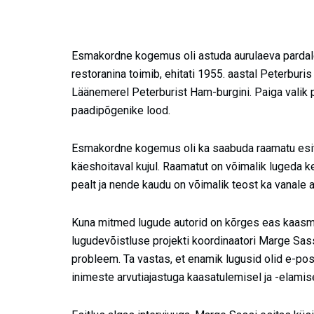
Esmakordne kogemus oli astuda aurulaeva pardale
restoranina toimib, ehitati 1955. aastal Peterburis
Läänemerel Peterburist Ham-burgini. Paiga valik p
paadipõgenike lood.
Esmakordne kogemus oli ka saabuda raamatu esitl
käeshoitaval kujul. Raamatut on võimalik lugeda k
pealt ja nende kaudu on võimalik teost ka vanale a
Kuna mitmed lugude autorid on kõrges eas kaasmaa
lugudevõistluse projekti koordinaatori Marge Sass
probleem. Ta vastas, et enamik lugusid olid e-post
inimeste arvutiajastuga kaasatulemisel ja -elamise