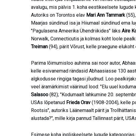
avalugu, mis pälvis 1. koha eestikeelsete lugude k
Autoriks on Torontos elav
Mari Ann Tammark
(55)
Maarjas sündinud isa ja Hiiumaal sündinud ema lu
"Pagulasena Ameerika Ühendriikides" läks
Aire K
Norwalk, Connecticutis ja kolmas koht loole pealk
Treiman
(94), pärit Võrust, kelle praegune elukoht 
Parima lõimumisloo auhinna sai noor autor, Abhaasi
kelle esivanemad rändasid Abhaasiasse 130 aasta
algkodusse ringiga tagasi jõudnud. Loo pealkirja
veel äramärkimist väärinud lood: "Elu uuel kodumaal
Salasoo
(82); "Kodumaalt lahkumine 20. septembril
USAs lõpetanud
Frieda Orav
(1908-2004), kelle p
Rootsis", autoriks Läänemaalt pärit ja Trollhättani
alustada?", mille kirja pannud Tallinnast pärit, USA
Esimese koha ingliskeelsete lugude kategoorias 