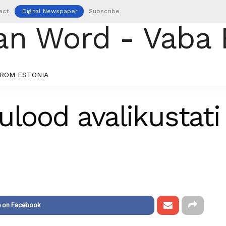
act
Digital Newspaper
Subscribe
ROM ESTONIA
ulood avalikustati
e on Facebook