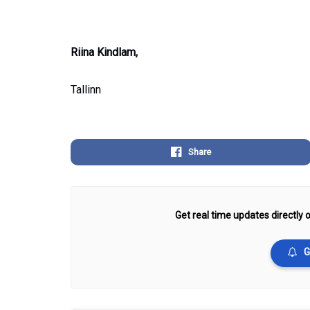
Riina Kindlam,
Tallinn
Share
Get real time updates directly o
G