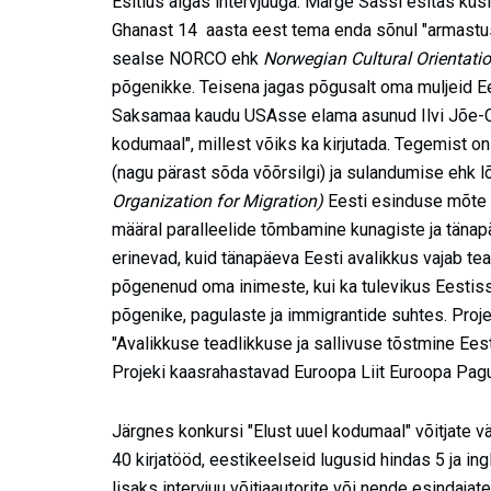
Esitlus algas intervjuuga. Marge Sassi esitas küs
Ghanast 14 aasta eest tema enda sõnul "armastu
sealse NORCO ehk
Norwegian Cultural Orientat
põgenikke. Teisena jagas põgusalt oma muljeid Ee
Saksamaa kaudu USAsse elama asunud Ilvi Jõe-Ca
kodumaal", millest võiks ka kirjutada. Tegemist 
(nagu pärast sõda võõrsilgi) ja sulandumise ehk
Organization for Migration)
Eesti esinduse mõte an
määral paralleelide tõmbamine kunagiste ja tänap
erinevad, kuid tänapäeva Eesti avalikkus vajab tea
põgenenud oma inimeste, kui ka tulevikus Eestisse 
põgenike, pagulaste ja immigrantide suhtes. Proje
"Avalikkuse teadlikkuse ja sallivuse tõstmine Ee
Projeki kaasrahastavad Euroopa Liit Euroopa Pagu
Järgnes konkursi "Elust uuel kodumaal" võitjate v
40 kirjatööd, eestikeelseid lugusid hindas 5 ja in
lisaks intervjuu võitjaautorite või nende esindaja