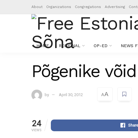
About
Organizations
Congregations
Advertising
Cont
HOME
REGIONAL
OP-ED
NEWS F
Põgenike võid
A
by
April 30, 2012
A
24
Shar
VIEWS