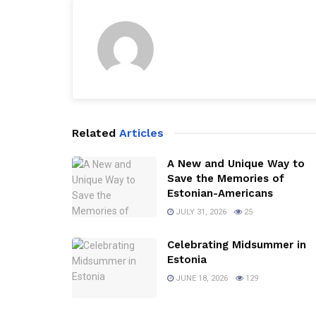
Related
Articles
A New and Unique Way to
Save the Memories of
Estonian-Americans
JULY 31, 2026
25
Celebrating Midsummer in
Estonia
JUNE 18, 2026
129