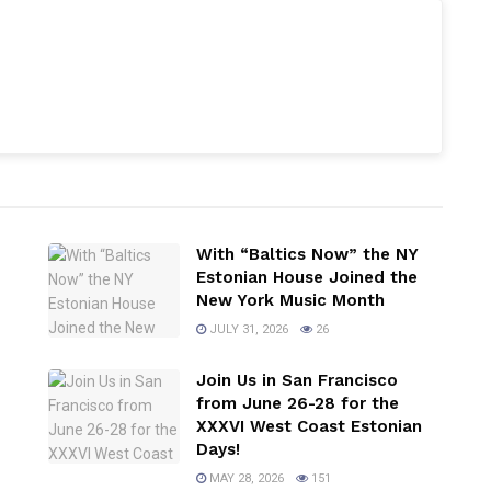
With “Baltics Now” the NY
Estonian House Joined the
New York Music Month
JULY 31, 2026
26
Join Us in San Francisco
from June 26-28 for the
XXXVI West Coast Estonian
Days!
MAY 28, 2026
151