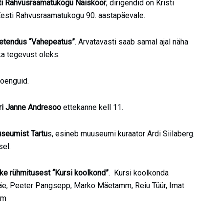
ti Rahvusraamatukogu Naiskoor
, dirigendid on Kristi
 Eesti Rahvusraamatukogu 90. aastapäevale.
ietendus “Vahepeatus”
. Arvatavasti saab samal ajal näha
 ka tegevust oleks.
loenguid.
ri Janne Andresoo
ettekanne kell 11.
seumist Tartu
s, esineb muuseumi kuraator Ardi Siilaberg.
sel.
ke rühmitusest “Kursi koolkond”
. Kursi koolkonda
-mäe, Peeter Pangsepp, Marko Mäetamm, Reiu Tüür, Imat
om