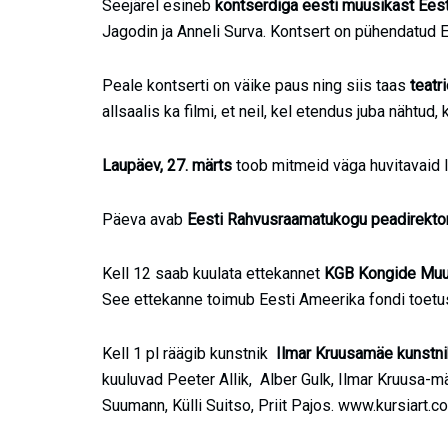
Seejärel esineb
kontserdiga eesti muusikast Ees
Jagodin ja Anneli Surva. Kontsert on pühendatud
Peale kontserti on väike paus ning siis taas
teatr
allsaalis ka filmi, et neil, kel etendus juba nähtud,
Laupäev, 27. märts
toob mitmeid väga huvitavaid 
Päeva avab
Ee
sti Rahvusraamatukogu peadirekto
Kell 12 saab kuulata ettekannet
K
GB Kongide Muu
See ettekanne toimub Eesti Ameerika fondi toetu
Kell 1 pl räägib kunstnik
Ilmar Kruusamäe kunstni
kuuluvad Peeter Allik, Alber Gulk, Ilmar Kruusa
Suumann, Külli Suitso, Priit Pajos. www.kursiart.c