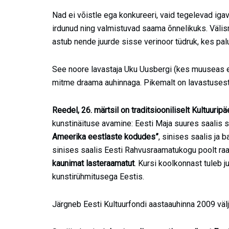
Nad ei võistle ega konkureeri, vaid tegelevad ig
irdunud ning valmistuvad saama õnnelikuks. Välis
astub nende juurde sisse verinoor tüdruk, kes pa
See noore lavastaja Uku Uusbergi (kes muuseas e
mitme draama auhinnaga. Pikemalt on lavastusest k
Reedel, 26. märtsil on traditsiooniliselt Kultuuri
kunstinäituse avamine: Eesti Maja suures saalis 
Ameerika eestlaste kodudes”
, sinises saalis ja 
sinises saalis Eesti Rahvusraamatukogu poolt ra
kaunimat lasteraamatut
. Kursi koolkonnast tuleb 
kunstirühmitusega Eestis.
Järgneb Eesti Kultuurfondi aastaauhinna 2009 väl