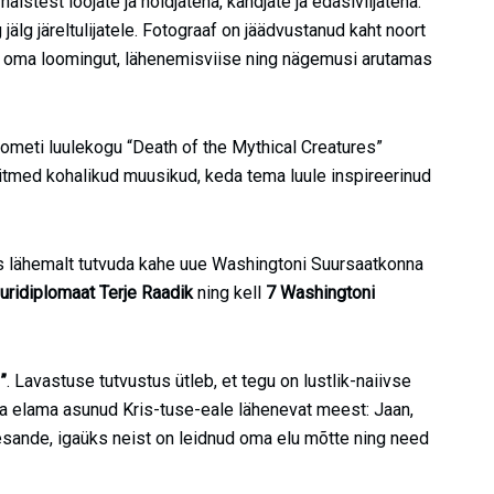
naistest loojate ja hoidjatena, kandjate ja edasiviijatena.
älg järeltulijatele. Fotograaf on jäädvustanud kaht noort
ma oma loomingut, lähenemisviise ning nägemusi arutamas
meti luulekogu “Death of the Mythical Creatures”
itmed kohalikud muusikud, keda tema luule inspireerinud
s lähemalt tutvuda kahe uue Washingtoni Suursaatkonna
uuridiplomaat Terje Raadik
ning kell
7 Washingtoni
”
. Lavastuse tutvustus ütleb, et tegu on lustlik-naiivse
 elama asunud Kris-tuse-eale lähenevat meest: Jaan,
esande, igaüks neist on leidnud oma elu mõtte ning need