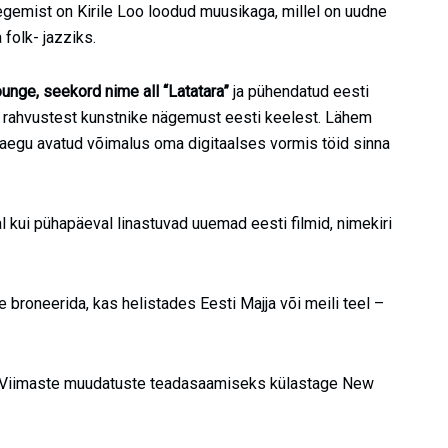
 Tegemist on Kirile Loo loodud muusikaga, millel on uudne
 folk- jazziks.
unge, seekord nime all “Latatara”
ja pühendatud eesti
t rahvustest kunstnike nägemust eesti keelest. Lähem
praegu avatud võimalus oma digitaalses vormis töid sinna
al kui pühapäeval linastuvad uuemad eesti filmid, nimekiri
e broneerida, kas helistades Eesti Majja või meili teel –
si. Viimaste muudatuste teadasaamiseks külastage New