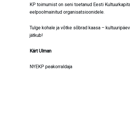
KP toimumist on seni toetanud Eesti Kultuurkapita
eelpoolmainitud organisatsioonidele.
Tulge kohale ja võtke sõbrad kaasa – kultuuripäevad
jätkub!
Kärt Ulman
NYEKP peakorraldaja