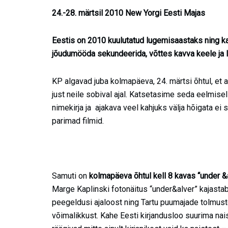
24.-28. märtsil 2010 New Yorgi Eesti Majas
Eestis on 2010 kuulutatud lugemisaastaks ning k
jõudumööda sekundeerida, võttes kavva keele ja 
KP algavad juba kolmapäeva, 24. märtsi õhtul, et 
just neile sobival ajal. Katsetasime seda eelmisel
nimekirja ja ajakava veel kahjuks välja hõigata e
parimad filmid.
Samuti on
kolmapäeva õhtul kell 8 kavas “under &
Marge Kaplinski fotonäitus “under&alver” kajastab 
peegeldusi ajaloost ning Tartu puumajade tolmuste
võimalikkust. Kahe Eesti kirjandusloo suurima nai