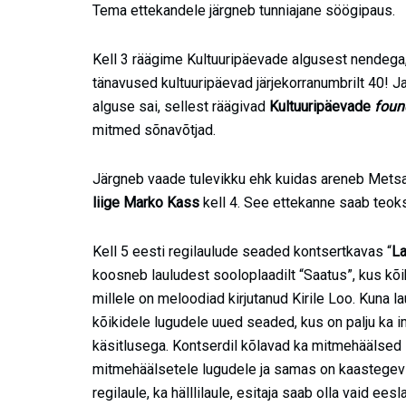
Tema ettekandele järgneb tunniajane söögipaus.
Kell 3 räägime Kultuuripäevade algusest nendega, 
tänavused kultuuripäevad järjekorranumbrilt 40! J
alguse sai, sellest räägivad
Kultuuripäevade
foun
mitmed sõnavõtjad.
Järgneb vaade tulevikku ehk kuidas areneb Metsaü
liige Marko Kass
kell 4. See ettekanne saab teoks 
Kell 5 eesti regilaulude seaded kontsertkavas “
La
koosneb lauludest sooloplaadilt “Saatus”, kus kõi
millele on meloodiad kirjutanud Kirile Loo. Kuna l
kõikidele lugudele uued seaded, kus on palju ka i
käsitlusega. Kontserdil kõlavad ka mitmehäälsed l
mitmehäälsetele lugudele ja samas on kaastegev k
regilaule, ka hälllilaule, esitaja saab olla vaid eesla