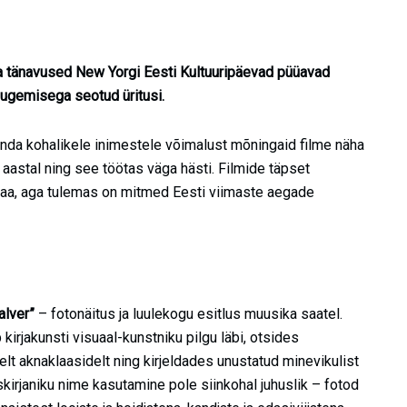
a tänavused New Yorgi Eesti Kultuuripäevad püüavad
lugemisega seotud üritusi.
anda kohalikele inimestele võimalust mõningaid filme näha
 aastal ning see töötas väga hästi. Filmide täpset
i saa, aga tulemas on mitmed Eesti viimaste aegade
alver”
– fotonäitus ja luulekogu esitlus muusika saatel.
kirjakunsti visuaal-kunstniku pilgu läbi, otsides
lt aknaklaasidelt ning kirjeldades unustatud minevikulist
skirjaniku nime kasutamine pole siinkohal juhuslik – fotod