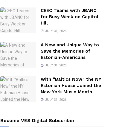
CEEC Teams with JBANC
for Busy Week on Capitol
Hill
JULY 31, 2026
A New and Unique Way to
Save the Memories of
Estonian-Americans
JULY 31, 2026
With “Baltics Now” the NY
Estonian House Joined the
New York Music Month
JULY 31, 2026
Become VES Digital Subscriber