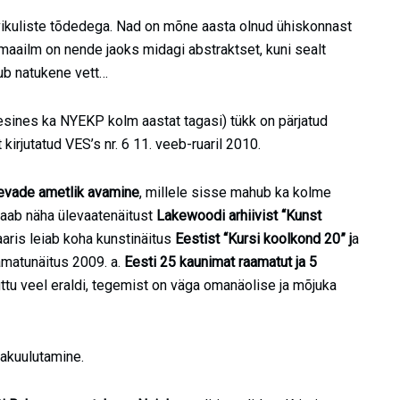
avikuliste tõdedega. Nad on mõne aasta olnud ühiskonnast
maailm on nende jaoks midagi abstraktset, kuni sealt
lub natukene vett…
sines ka NYEKP kolm aastat tagasi) tükk on pärjatud
irjutatud VES’s nr. 6 11. veeb-ruaril 2010.
päevade ametlik avamine
, millele sisse mahub ka kolme
saab näha ülevaatenäitust
Lakewoodi arhiivist “Kunst
baaris leiab koha kunstinäitus
Eestist “Kursi koolkond 20” j
a
amatunäitus 2009. a.
Eesti 25 kaunimat raamatut ja 5
juttu veel eraldi, tegemist on väga omanäolise ja mõjuka
jakuulutamine.