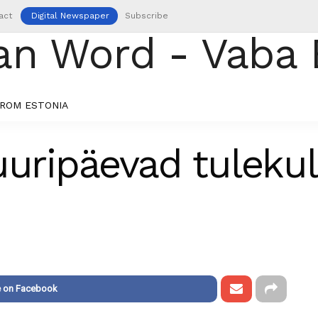
act
Digital Newspaper
Subscribe
ROM ESTONIA
uuripäevad tulekul
e on Facebook