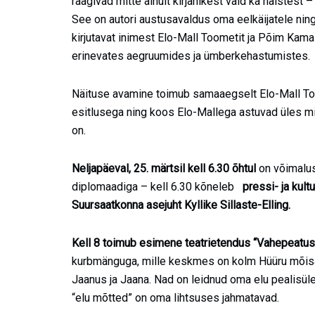
räägivad mitte ainult kirjanikest vaid ka naistest – 
See on autori austusavaldus oma eelkäijatele ning j
kirjutavat inimest Elo-Mall Toometit ja Põim Ka
erinevates aegruumides ja ümberkehastumistes.
Näituse avamine toimub samaaegselt Elo-Mall Too
esitlusega ning koos Elo-Mallega astuvad üles m
on.
Neljapäeval, 25. märtsil kell 6.30 õhtul
on võimalu
diplomaadiga – kell 6.30 kõneleb
pressi- ja kult
Suursaatkonna asejuht Kyllike Sillaste-Elling.
Kell 8 toimub esimene teatrietendus “Vahepeatus
kurbmänguga, mille keskmes on kolm Hüüru mõisa
Jaanus ja Jaana. Nad on leidnud oma elu pealisül
“elu mõtted” on oma lihtsuses jahmatavad.