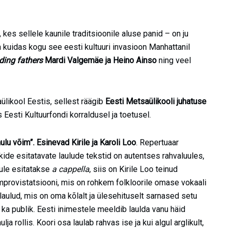
kes sellele kaunile traditsioonile aluse panid – on ju
a kuidas kogu see eesti kultuuri invasioon Manhattanil
ding fathers
Mardi Valgemäe ja Heino Ainso
ning veel
likool Eestis, sellest räägib
Eesti Metsaülikooli juhatuse
Eesti Kultuurfondi korraldusel ja toetusel.
ulu võim”. Esinevad Kirile ja Karoli Loo
. Repertuaar
kide esitatavate laulude tekstid on autentses rahvaluules,
aule esitatakse
a cappella
, siis on Kirile Loo teinud
mprovistatsiooni, mis on rohkem folkloorile omase vokaali
aulud, mis on oma kõlalt ja ülesehituselt sarnased setu
a publik. Eesti inimestele meeldib laulda vanu häid
ulja rollis. Koori osa laulab rahvas ise ja kui algul arglikult,