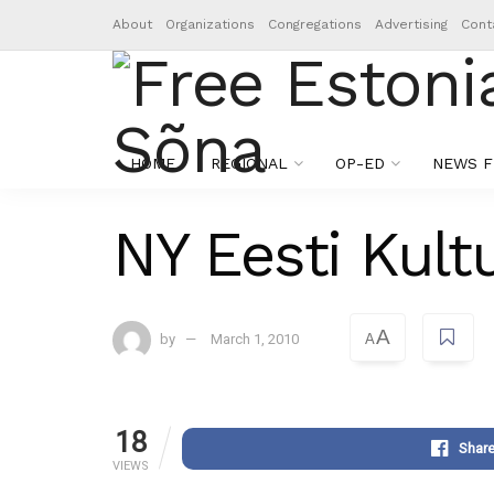
About
Organizations
Congregations
Advertising
Cont
HOME
REGIONAL
OP-ED
NEWS F
NY Eesti Kult
A
by
March 1, 2010
A
18
Shar
VIEWS