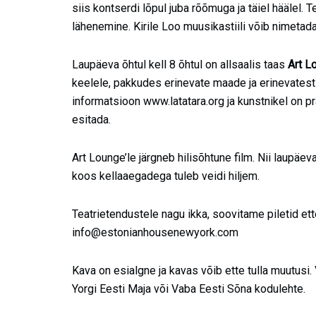
siis kontserdi lõpul juba rõõmuga ja täiel häälel.
lähenemine. Kirile Loo muusikastiili võib nimetada
Laupäeva õhtul kell 8 õhtul on allsaalis taas
Art
Lo
keelele, pakkudes erinevate maade ja erinevates
informatsioon www.latatara.org ja kunstnikel on 
esitada.
Art Lounge’le järgneb hilisõhtune film. Nii laupäev
koos kellaaegadega tuleb veidi hiljem.
Teatrietendustele nagu ikka, soovitame piletid ett
info@estonianhousenewyork.com
Kava on esialgne ja kavas võib ette tulla muutu
Yorgi Eesti Maja või Vaba Eesti Sõna kodulehte.