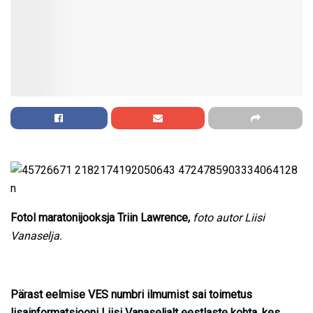
Fotol maratonijooksja Triin Lawrence,
foto autor Liisi
Vanaselja.
Pärast eelmise VES numbri ilmumist sai toimetus
lisainformatsiooni Liisi Vanaseljalt eestlaste kohta, kes