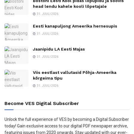
Bostoni Eesti Kool pidas lõpupidu ja soovis
head lendu kahele kooli lõpetajale
31. JUULI 2026
Eesti kanapuljong Ameerika hernesupis
31. JUULI 2026
Jaanipidu LA Eesti Majas
31. JUULI 2026
Viis eestlast vallutasid Põhja-Ameerika
kõrgeima tipu
31. JUULI 2026
Become VES Digital Subscriber
Unlock the full experience of VES by becoming a Digital Subscriber
today! Gain exclusive access to our digital PDF newspaper archive,
featuring issues from 2020 onwards. Stay updated with our ever-