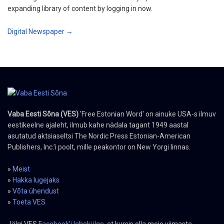
expanding library of content by logging in now.
Digital Newspaper →
Vaba Eesti Sõna (VES)
'Free Estonian Word' on ainuke USA-s ilmuv
eestikeelne ajaleht, ilmub kahe nädala tagant 1949 aastal
asutatud aktsiaseltsi The Nordic Press Estonian-American
Publishers, Inc.’i poolt, mille peakontor on New Yorgi linnas.
»
Meist
»
Hakka lugejaks
»
Võta ühendust
»
Toeta VES