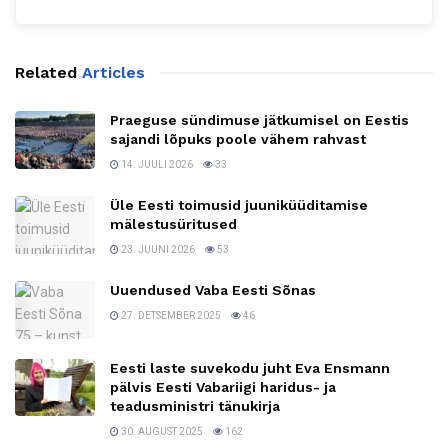
Related
Articles
Praeguse sündimuse jätkumisel on Eestis
sajandi lõpuks poole vähem rahvast
14. JUULI 2026
33
Üle Eesti toimusid juuniküüditamise
mälestusüritused
23. JUUNI 2026
53
Uuendused Vaba Eesti Sõnas
27. DETSEMBER 2025
46
Eesti laste suvekodu juht Eva Ensmann
pälvis Eesti Vabariigi haridus- ja
teadusministri tänukirja
30. AUGUST 2025
162