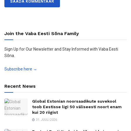
Join the Vaba Eesti Sõna Family
Sign Up for Our Newsletter and Stay Informed with Vaba Eesti
Sõna.
Subscribe here →
Recent News
Global Estonian noorsaadikute suvekool
toob Eestisse ligi 50 väliseesti noort enam
kui 20 riigist
31. JUULI 2026