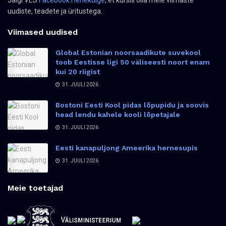
Jälgi VES
Facebook'i lehekülge
, et kursis olla meie viimaste
uudiste, teadete ja üritustega.
Viimased uudised
Global Estonian noorsaadikute suvekool
toob Eestisse ligi 50 väliseesti noort enam
kui 20 riigist
31. JUULI 2026
Bostoni Eesti Kool pidas lõpupidu ja soovis
head lendu kahele kooli lõpetajale
31. JUULI 2026
Eesti kanapuljong Ameerika hernesupis
31. JUULI 2026
Meie toetajad