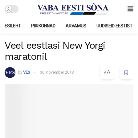
ESILEHT
PIIRKONNAD
ARVAMUS
UUDISEID EESTIST
Veel eestlasi New Yorgi
maratonil
A
by
VES
30. november 2018
A