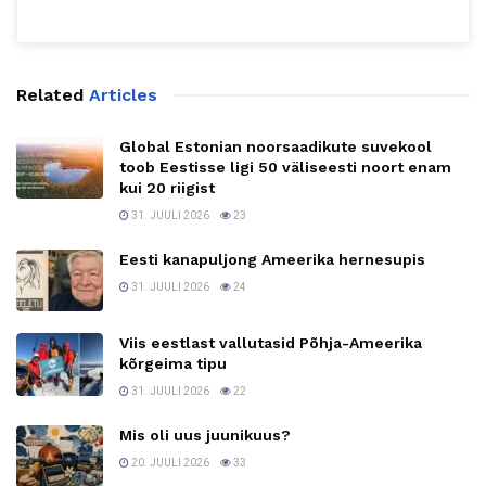
Related
Articles
Global Estonian noorsaadikute suvekool
toob Eestisse ligi 50 väliseesti noort enam
kui 20 riigist
31. JUULI 2026
23
Eesti kanapuljong Ameerika hernesupis
31. JUULI 2026
24
Viis eestlast vallutasid Põhja-Ameerika
kõrgeima tipu
31. JUULI 2026
22
Mis oli uus juunikuus?
20. JUULI 2026
33