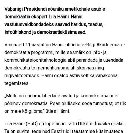
Vabariigi Presidendi nõuniku ametikohale asub e-
demokraatia ekspert Liia Hänni. Hänni
vastutusvaldkondadeks saavad haridus, teadus,
infoühiskond ja demokraatiaküsimused.
Viimased 11 aastat on Hänni juhtinud e-Riigi Akadeemia e-
demokraatia programmi, mille eesmärk on info- ja
kommunikatsioonitehnoloogia abil parandada ja uuendada
demokraatia toimemehhanisme ühiskonnas ning
riigivalitsemises. Hänni osaleb aktiivselt ka vabakonna
tegemistes.
„Mulle on südamelähedane avatud ja kodanike osalusel
põhinev demokraatia. Pean oluliseks seda tunnetust, et riik
on meie kõigi oma,“ ütles Hänni.
Liia Hänni (PhD) on lõpetanud Tartu Ülikooli füüsika erialal.
Ta on süvitsi tegelnud Eesti riigi taastamise küsimustega