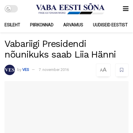
ESILEHT
PIIRKONNAD
ARVAMUS
UUDISEID EESTIST
Vabariigi Presidendi
nõunikuks saab Liia Hänni
A
by
VES
7. november 2016
A