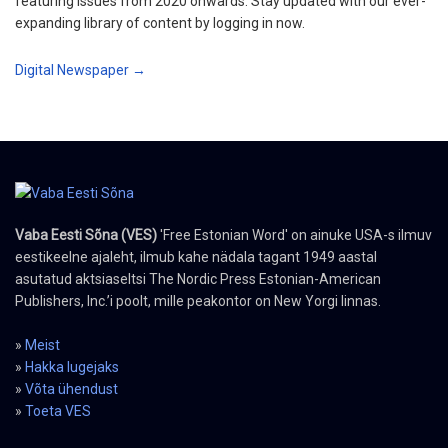
featuring issues from 2020 onwards. Stay updated with our ever-
expanding library of content by logging in now.
Digital Newspaper →
Vaba Eesti Sõna (VES)
'Free Estonian Word' on ainuke USA-s ilmuv
eestikeelne ajaleht, ilmub kahe nädala tagant 1949 aastal
asutatud aktsiaseltsi The Nordic Press Estonian-American
Publishers, Inc.’i poolt, mille peakontor on New Yorgi linnas.
»
Meist
»
Hakka lugejaks
»
Võta ühendust
»
Toeta VES