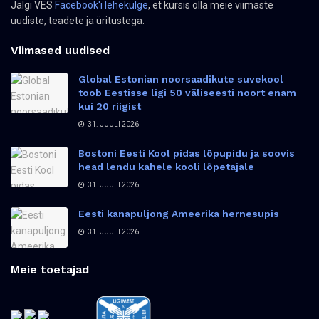
Jälgi VES
Facebook'i lehekülge
, et kursis olla meie viimaste
uudiste, teadete ja üritustega.
Viimased uudised
Global Estonian noorsaadikute suvekool
toob Eestisse ligi 50 väliseesti noort enam
kui 20 riigist
31. JUULI 2026
Bostoni Eesti Kool pidas lõpupidu ja soovis
head lendu kahele kooli lõpetajale
31. JUULI 2026
Eesti kanapuljong Ameerika hernesupis
31. JUULI 2026
Meie toetajad