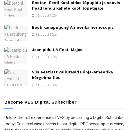
Bostoni Eesti Kool pidas lõpupidu ja soovis
head lendu kahele kooli lõpetajale
31. JUULI 2026
Eesti kanapuljong Ameerika hernesupis
31. JUULI 2026
Jaanipidu LA Eesti Majas
31. JUULI 2026
Viis eestlast vallutasid Põhja-Ameerika
kõrgeima tipu
31. JUULI 2026
Become VES Digital Subscriber
Unlock the full experience of VES by becoming a Digital Subscriber
today! Gain exclusive access to our digital PDF newspaper archive,