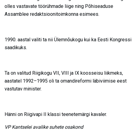
olles vastavate töörühmade liige ning Põhiseaduse
Assamblee redaktsioonitoimkonna esimees.
1990. aastal valiti ta nii Ülemnõukogu kui ka Eesti Kongressi
saadikuks.
Ta on valitud Riigikogu VII, VIII ja IX koosseisu liikmeks,
aastatel 1992–1995 oli ta omandireformi läbiviimise eest
vastutav minister.
Hänni on Riigivapi II klassi teenetemärgi kavaler.
VP Kantselei avalike suhete osakond