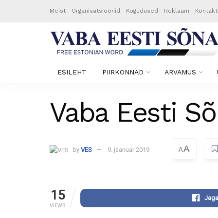
Meist
Organisatsioonid
Kogudused
Reklaam
Kontakt
ESILEHT
PIIRKONNAD
ARVAMUS
Vaba Eesti Sõ
A
by
VES
9. jaanuar 2019
A
15
Jaga
VIEWS