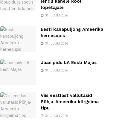
lendu kahele kooli
lõpetajale
31. JUULI 2026
Eesti kanapuljong Ameerika
hernesupis
31. JUULI 2026
Jaanipidu LA Eesti Majas
31. JUULI 2026
Viis eestlast vallutasid
Põhja-Ameerika kõrgeima
tipu
31. JUULI 2026