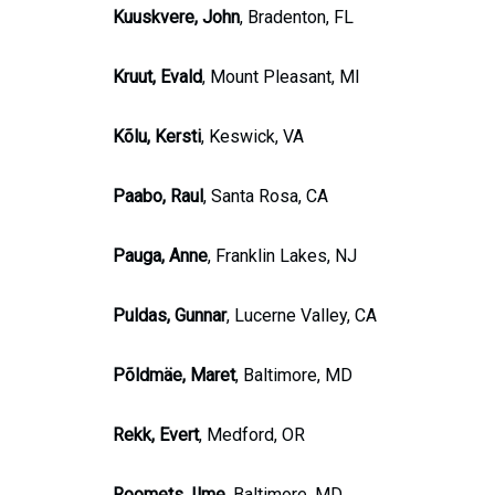
Kuuskvere, John
, Bradenton, FL
Kruut, Evald
, Mount Pleasant, MI
Kõlu, Kersti
, Keswick, VA
Paabo, Raul
, Santa Rosa, CA
Pauga, Anne
, Franklin Lakes, NJ
Puldas, Gunnar
, Lucerne Valley, CA
Põldmäe, Maret
, Baltimore, MD
Rekk, Evert
, Medford, OR
Roomets, Ilme
, Baltimore, MD