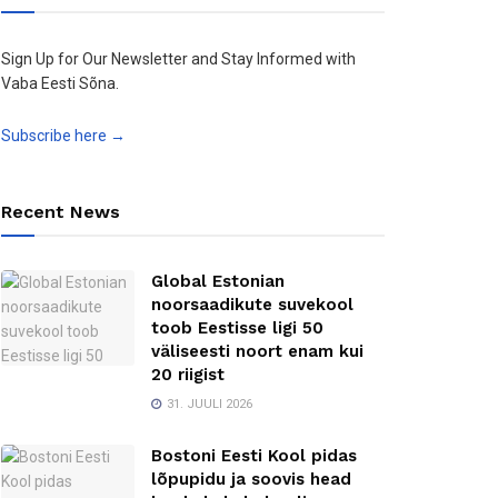
Sign Up for Our Newsletter and Stay Informed with
Vaba Eesti Sõna.
Subscribe here →
Recent News
Global Estonian
noorsaadikute suvekool
toob Eestisse ligi 50
väliseesti noort enam kui
20 riigist
31. JUULI 2026
Bostoni Eesti Kool pidas
lõpupidu ja soovis head