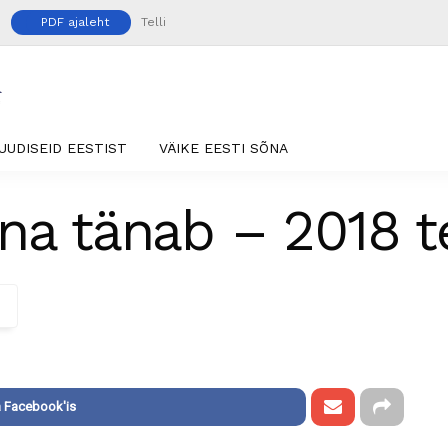
PDF ajaleht
Telli
UUDISEID EESTIST
VÄIKE EESTI SÕNA
na tänab – 2018 t
 Facebook'is