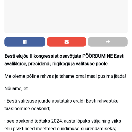
Eesti elujõu II kongressist osavõtjate PÖÖRDUMINE Eesti
avalikkuse, presidendi, riigikogu ja valitsuse poole.
Me oleme põline rahvas ja tahame omal maal püsima jääda!
Nõuame, et
· Eesti valitsuse juurde asutataks eraldi Eesti rahvastiku
taasloomise osakond;
· see osakond töötaks 2024. aasta lõpuks välja ning viiks
ellu praktilised meetmed sündimuse suurendamiseks;