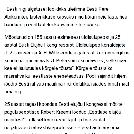
· Eesti riigi algatusel loo-daks üleilmne Eesti Pere
Abikomitee lasterikkuse kasvuks ning kõigi meie laste hea
hariduse ja eestlasteks kasvamise toetuseks.
Möödunud on 155 aastat esimesest üldlaulupeost ja 25
aastat Eesti Elujõu I kong-ressist. Üldlaulupeo korraldajate
J. V. Jannseni ja A. H. Willigerode algatus oli kõr-gemärgiline
sündmus, mis aitas K. J. Petersoni osunda-des „selle maa
keelel laulutuules kõrgele tõusta“: Kõrgele tõusis ka
maarahva kui eestlaste eneseteadvus. Pool sajandit hiljem
jõudis Eesti rahvas maailma riiki-delukku, rajades omal maal
oma riigi.
25 aastat tagasi koondas Eesti elujõu I kongressi mõt-te
paguluseestlase Robert Kreemi loodud „Eestluse elujõu
manifest“. Tollasel kongressil tajuti ja teadvustati
negatiivseid rahvastiku-protsesse – eestlaste arv oma