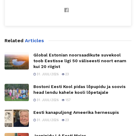
Related
Articles
Global Estonian noorsaadikute suvekool
toob Eestisse ligi 50 väliseesti noort enam
kui 20 riigist
31. JUULI 2026
23
Bostoni Eesti Kool pidas lõpupidu ja soovis
head lendu kahele kooli lõpetajale
31. JUULI 2026
157
Eesti kanapuljong Ameerika hernesupis
31. JUULI 2026
23
Jaanipidu LA Eesti Majas