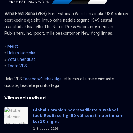
Vaba Eesti Sõna (VES)
'Free Estonian Word' on ainuke USA-s ilmuv
eestikeelne ajaleht, ilmub kahe nädala tagant 1949 aastal
asutatud aktsiaseltsi The Nordic Press Estonian-American
Publishers, Inc.’i poolt, mille peakontor on New Yorgi linnas.
»
Meist
»
Hakka lugejaks
»
Võta ühendust
»
Toeta VES
Jälgi VES
Facebook'i lehekülge
, et kursis olla meie viimaste
uudiste, teadete ja üritustega.
Viimased uudised
Global Estonian noorsaadikute suvekool
toob Eestisse ligi 50 väliseesti noort enam
kui 20 riigist
31. JUULI 2026