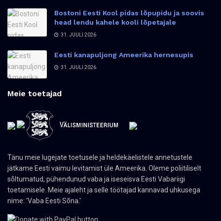
Bostoni Eesti Kool pidas lõpupidu ja soovis
head lendu kahele kooli lõpetajale
31. JUULI 2026
Eesti kanapuljong Ameerika hernesupis
31. JUULI 2026
Meie toetajad
Tänu meie lugejate toetusele ja heldekäelistele annetustele
jätkame Eesti vaimu levitamist üle Ameerika. Oleme poliitiliselt
sõltumatud, pühendunud vaba ja iseseisva Eesti Vabariigi
toetamisele. Meie ajaleht ja selle töötajad kannavad uhkusega
nime: 'Vaba Eesti Sõna.'