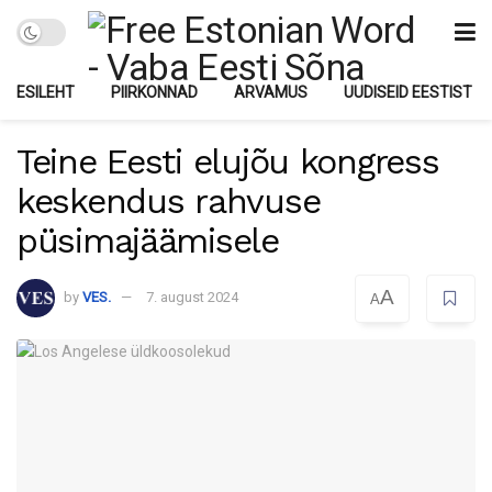
ESILEHT
PIIRKONNAD
ARVAMUS
UUDISEID EESTIST
Teine Eesti elujõu kongress
keskendus rahvuse
püsimajäämisele
A
by
VES.
7. august 2024
A