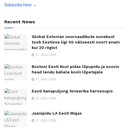
Subscribe here →
Recent News
Global Estonian noorsaadikute suvekool
toob Eestisse ligi 50 väliseesti noort enam
kui 20 riigist
31. JUULI 2026
Bostoni Eesti Kool pidas lõpupidu ja soovis
head lendu kahele kooli lõpetajale
31. JUULI 2026
Eesti kanapuljong Ameerika hernesupis
31. JUULI 2026
Jaanipidu LA Eesti Majas
31. JUULI 2026