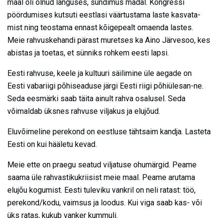
maal oli olnud languses, sündimus madal. Kongressi
pöördumises kutsuti eestlasi väärtustama laste kasvata-
mist ning teostama ennast kõigepealt omaenda lastes.
Meie rahvuskehandi pärast muretses ka Aino Järvesoo, kes
abistas ja toetas, et sünniks rohkem eesti lapsi.
Eesti rahvuse, keele ja kultuuri säilimine üle aegade on
Eesti vabariigi põhiseaduse järgi Eesti riigi põhiülesan-ne.
Seda eesmärki saab täita ainult rahva osalusel. Seda
võimaldab üksnes rahvuse viljakus ja elujõud.
Eluvõimeline perekond on eestluse tähtsaim kandja. Lasteta
Eesti on kui hääletu kevad.
Meie ette on praegu seatud viljatuse ohumärgid. Peame
saama üle rahvastikukriisist meie maal. Peame arutama
elujõu kogumist. Eesti tuleviku vankril on neli ratast: töö,
perekond/kodu, vaimsus ja loodus. Kui viga saab kas- või
üks ratas, kukub vanker kummuli.