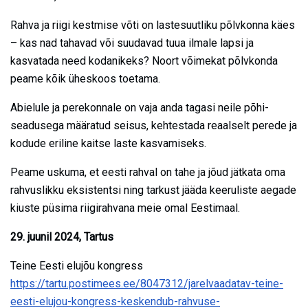
Rahva ja riigi kestmise võti on lastesuutliku põlvkonna käes
– kas nad tahavad või suudavad tuua ilmale lapsi ja
kasvatada need kodanikeks? Noort võimekat põlvkonda
peame kõik üheskoos toetama.
Abielule ja perekonnale on vaja anda tagasi neile põhi-
seadusega määratud seisus, kehtestada reaalselt perede ja
kodude eriline kaitse laste kasvamiseks.
Peame uskuma, et eesti rahval on tahe ja jõud jätkata oma
rahvuslikku eksistentsi ning tarkust jääda keeruliste aegade
kiuste püsima riigirahvana meie omal Eestimaal.
29. juunil 2024, Tartus
Teine Eesti elujõu kongress
https://tartu.postimees.ee/8047312/jarelvaadatav-teine-
eesti-elujou-kongress-keskendub-rahvuse-