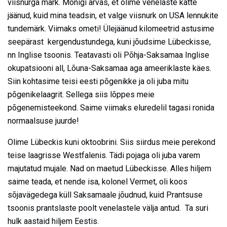
viisnurga märk. Mõnigi arvas, et olime venelaste kätte
jäänud, kuid mina teadsin, et valge viisnurk on USA lennukite
tundemärk. Viimaks ometi! Ülejäänud kilomeetrid astusime
seepärast kergendustundega, kuni jõudsime Lübeckisse,
nn Inglise tsoonis. Teatavasti oli Põhja-Saksamaa Inglise
okupatsiooni all, Lõuna-Saksamaa aga ameeriklaste käes.
Siin kohtasime teisi eesti põgenikke ja oli juba mitu
põgenikelaagrit. Sellega siis lõppes meie
põgenemisteekond. Saime viimaks eluredelil tagasi ronida
normaalsuse juurde!
Olime Lübeckis kuni oktoobrini. Siis siirdus meie perekond
teise laagrisse Westfalenis. Tädi pojaga oli juba varem
majutatud mujale. Nad on maetud Lübeckisse. Alles hiljem
saime teada, et nende isa, kolonel Vermet, oli koos
sõjavägedega küll Saksamaale jõudnud, kuid Prantsuse
tsoonis prantslaste poolt venelastele välja antud. Ta suri
hulk aastaid hiljem Eestis.