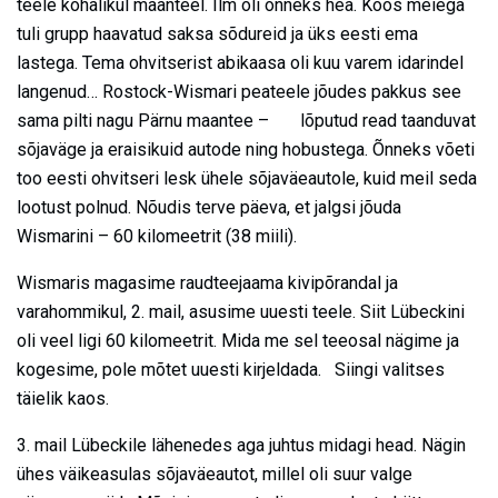
teele kohalikul maanteel. Ilm oli õnneks hea. Koos meiega
tuli grupp haavatud saksa sõdureid ja üks eesti ema
lastega. Tema ohvitserist abikaasa oli kuu varem idarindel
langenud… Rostock-Wismari peateele jõudes pakkus see
sama pilti nagu Pärnu maantee – lõputud read taanduvat
sõjaväge ja eraisikuid autode ning hobustega. Õnneks võeti
too eesti ohvitseri lesk ühele sõjaväeautole, kuid meil seda
lootust polnud. Nõudis terve päeva, et jalgsi jõuda
Wismarini – 60 kilomeetrit (38 miili).
Wismaris magasime raudteejaama kivipõrandal ja
varahommikul, 2. mail, asusime uuesti teele. Siit Lübeckini
oli veel ligi 60 kilomeetrit. Mida me sel teeosal nägime ja
kogesime, pole mõtet uuesti kirjeldada. Siingi valitses
täielik kaos.
3. mail Lübeckile lähenedes aga juhtus midagi head. Nägin
ühes väikeasulas sõjaväeautot, millel oli suur valge