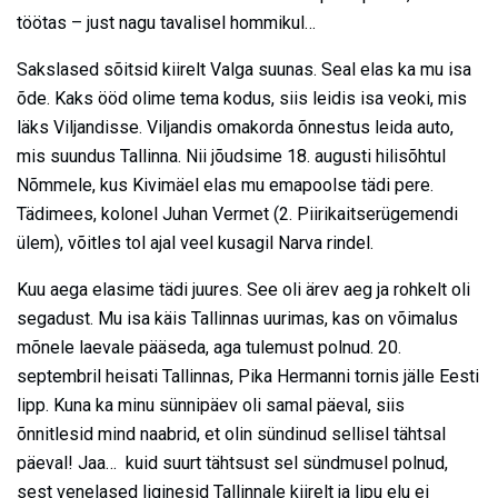
töötas – just nagu tavalisel hommikul…
Sakslased sõitsid kiirelt Valga suunas. Seal elas ka mu isa
õde. Kaks ööd olime tema kodus, siis leidis isa veoki, mis
läks Viljandisse. Viljandis omakorda õnnestus leida auto,
mis suundus Tallinna. Nii jõudsime 18. augusti hilisõhtul
Nõmmele, kus Kivimäel elas mu emapoolse tädi pere.
Tädimees, kolonel Juhan Vermet (2. Piirikaitserügemendi
ülem), võitles tol ajal veel kusagil Narva rindel.
Kuu aega elasime tädi juures. See oli ärev aeg ja rohkelt oli
segadust. Mu isa käis Tallinnas uurimas, kas on võimalus
mõnele laevale pääseda, aga tulemust polnud. 20.
septembril heisati Tallinnas, Pika Hermanni tornis jälle Eesti
lipp. Kuna ka minu sünnipäev oli samal päeval, siis
õnnitlesid mind naabrid, et olin sündinud sellisel tähtsal
päeval! Jaa… kuid suurt tähtsust sel sündmusel polnud,
sest venelased liginesid Tallinnale kiirelt ja lipu elu ei