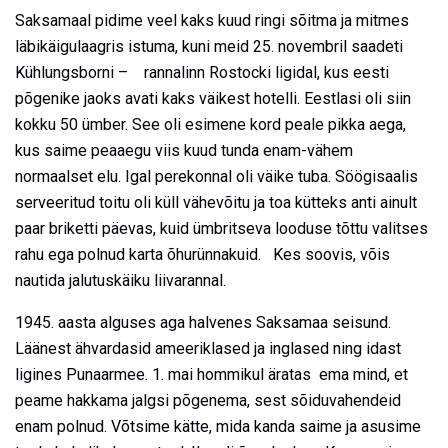
Saksamaal pidime veel kaks kuud ringi sõitma ja mitmes
läbikäigulaagris istuma, kuni meid 25. novembril saadeti
Kühlungsborni – rannalinn Rostocki ligidal, kus eesti
põgenike jaoks avati kaks väikest hotelli. Eestlasi oli siin
kokku 50 ümber. See oli esimene kord peale pikka aega,
kus saime peaaegu viis kuud tunda enam-vähem
normaalset elu. Igal perekonnal oli väike tuba. Söögisaalis
serveeritud toitu oli küll vähevõitu ja toa kütteks anti ainult
paar briketti päevas, kuid ümbritseva looduse tõttu valitses
rahu ega polnud karta õhurünnakuid. Kes soovis, võis
nautida jalutuskäiku liivarannal.
1945. aasta alguses aga halvenes Saksamaa seisund.
Läänest ähvardasid ameeriklased ja inglased ning idast
ligines Punaarmee. 1. mai hommikul äratas ema mind, et
peame hakkama jalgsi põgenema, sest sõiduvahendeid
enam polnud. Võtsime kätte, mida kanda saime ja asusime