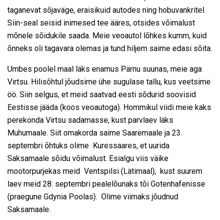
taganevat sõjaväge, eraisikuid autodes ning hobuvankritel.
Siin-seal seisid inimesed tee ääres, otsides võimalust
mõnele sõidukile saada. Meie veoautol lõhkes kumm, kuid
õnneks oli tagavara olemas ja tund hiljem saime edasi sõita.
Umbes poolel maal läks enamus Pärnu suunas, meie aga
Virtsu. Hilisõhtul jõudsime ühe sugulase tallu, kus veetsime
öö. Siin selgus, et meid saatvad eesti sõdurid soovisid
Eestisse jääda (koos veoautoga). Hommikul viidi meie kaks
perekonda Virtsu sadamasse, kust parvlaev läks
Muhumaale. Siit omakorda saime Saaremaale ja 23.
septembri õhtuks olime Kuressaares, et uurida
Saksamaale sõidu võimalust. Esialgu viis väike
mootorpurjekas meid Ventspilsi (Lätimaal), kust suurem
laev meid 28. septembri pealelõunaks tõi Gotenhafenisse
(praegune Gdynia Poolas). Olime viimaks jõudnud
Saksamaale.