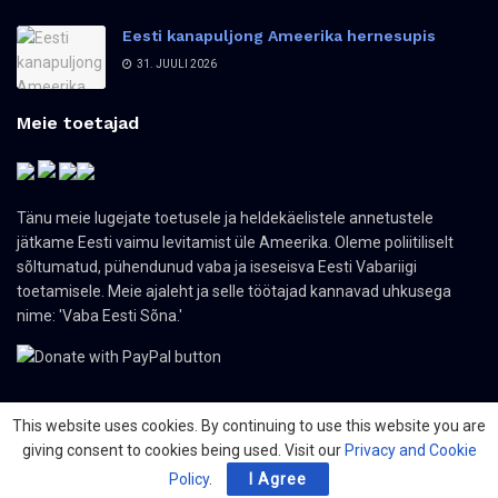
Eesti kanapuljong Ameerika hernesupis
31. JUULI 2026
Meie toetajad
Tänu meie lugejate toetusele ja heldekäelistele annetustele
jätkame Eesti vaimu levitamist üle Ameerika. Oleme poliitiliselt
sõltumatud, pühendunud vaba ja iseseisva Eesti Vabariigi
toetamisele. Meie ajaleht ja selle töötajad kannavad uhkusega
nime: 'Vaba Eesti Sõna.'
This website uses cookies. By continuing to use this website you are
giving consent to cookies being used. Visit our
Privacy and Cookie
© 2024 The Nordic Press Estonian-American Publishers, Inc. All Rights
Reserved.
Policy
.
I Agree