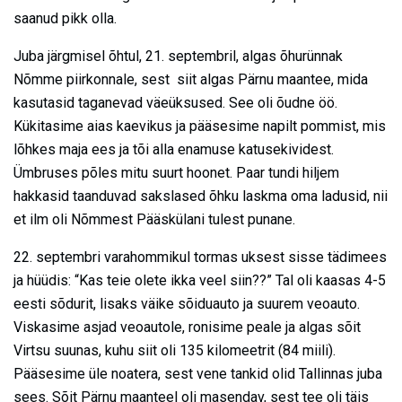
saanud pikk olla.
Juba järgmisel õhtul, 21. septembril, algas õhurünnak
Nõmme piirkonnale, sest siit algas Pärnu maantee, mida
kasutasid taganevad väeüksused. See oli õudne öö.
Kükitasime aias kaevikus ja pääsesime napilt pommist, mis
lõhkes maja ees ja tõi alla enamuse katusekividest.
Ümbruses põles mitu suurt hoonet. Paar tundi hiljem
hakkasid taanduvad sakslased õhku laskma oma ladusid, nii
et ilm oli Nõmmest Pääskülani tulest punane.
22. septembri varahommikul tormas uksest sisse tädimees
ja hüüdis: “Kas teie olete ikka veel siin??” Tal oli kaasas 4-5
eesti sõdurit, lisaks väike sõiduauto ja suurem veoauto.
Viskasime asjad veoautole, ronisime peale ja algas sõit
Virtsu suunas, kuhu siit oli 135 kilomeetrit (84 miili).
Pääsesime üle noatera, sest vene tankid olid Tallinnas juba
sees. Sõit Pärnu maanteel oli masendav, sest tee oli täis