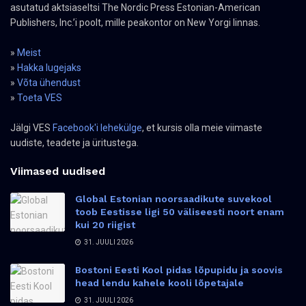
asutatud aktsiaseltsi The Nordic Press Estonian-American
Publishers, Inc.’i poolt, mille peakontor on New Yorgi linnas.
»
Meist
»
Hakka lugejaks
»
Võta ühendust
»
Toeta VES
Jälgi VES
Facebook'i lehekülge
, et kursis olla meie viimaste
uudiste, teadete ja üritustega.
Viimased uudised
Global Estonian noorsaadikute suvekool
toob Eestisse ligi 50 väliseesti noort enam
kui 20 riigist
31. JUULI 2026
Bostoni Eesti Kool pidas lõpupidu ja soovis
head lendu kahele kooli lõpetajale
31. JUULI 2026