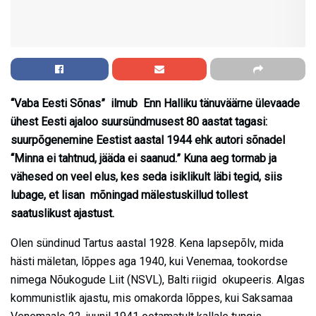
“Vaba Eesti Sõnas” ilmub Enn Halliku tänuväärne ülevaade
ühest Eesti ajaloo suursündmusest 80 aastat tagasi:
suurpõgenemine Eestist aastal 1944 ehk autori sõnadel
“Minna ei tahtnud, jääda ei saanud.” Kuna aeg tormab ja
vähesed on veel elus, kes seda isiklikult läbi tegid, siis
lubage, et lisan mõningad mälestuskillud tollest
saatuslikust ajastust.
Olen sündinud Tartus aastal 1928. Kena lapsepõlv, mida
hästi mäletan, lõppes aga 1940, kui Venemaa, tookordse
nimega Nõukogude Liit (NSVL), Balti riigid okupeeris. Algas
kommunistlik ajastu, mis omakorda lõppes, kui Saksamaa