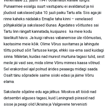
Venemaale 22. juunil 1941 ootamatult kallale tungis.
Punaarmee esialgu suurt vastupanu ei avaldanud ja nii
jõudsid sakslased juba 10. juuli paiku Tartu alla. Siis aga jäi
rinne kaheks nädalaks Emajõe taha kinni – venelased
põhjakaldal ja sakslased lõunas. Ägedates võitlustes sai
Tartu linn rängalt kannatada, kusjuures ka meie kodu
täielikult hävis. Ja kuigi rahvas vabanemise üle rõõmustas,
kaotasime meie kõik. Olime Võrus suvitamas ja lahingute
tõttu polnud sõit Tartusse kerge, ehkki isa-ema said kuidagi
sinna. Mäletan, kuidas nad murest murtuina tagasi tulid, sest
meile jäi vaid see, mida olime Võrru minnes kaasa võtnud.
Sel erakordsel ajal polnud ärides peaaegu midagi saada.
Osalt tänu sõpradele saime siiski edasi ja jäime Võrru
elama.
Sakslaste sõjaline edu aga jätkus. Moskva alt löödi nad
detsembri alguses tagasi, kuid Leningradi piirasid nad
sisse ja peagi olid Ukraina ja Valgevene tervenisti