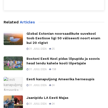
Related
Articles
Global Estonian noorsaadikute suvekool
toob Eestisse ligi 50 väliseesti noort enam
kui 20 riigist
31. JUULI 2026
25
Bostoni Eesti Kool pidas lõpupidu ja soovis
head lendu kahele kooli lõpetajale
31. JUULI 2026
158
Eesti kanapuljong Ameerika hernesupis
31. JUULI 2026
24
Jaanipidu LA Eesti Majas
31. JUULI 2026
24