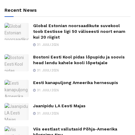
Recent News
Global Estonian noorsaadikute suvekool
toob Eestisse ligi 50 väliseesti noort enam
kui 20 riigist
31. JUULI 2026
Bostoni Eesti Kool pidas lõpupidu ja soovis
head lendu kahele kooli lõpetajale
31. JUULI 2026
Eesti kanapuljong Ameerika hernesupis
31. JUULI 2026
Jaanipidu LA Eesti Majas
31. JUULI 2026
Viis eestlast vallutasid Põhja-Ameerika
kõrgeima tipu