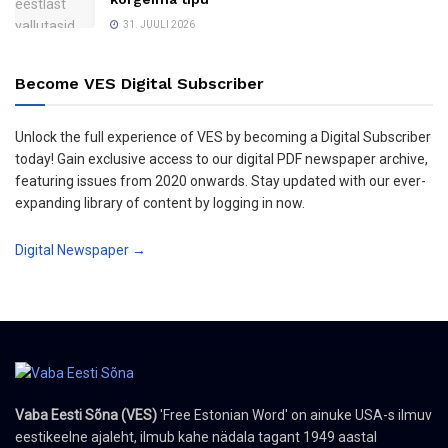
31. JUULI 2026
Become VES Digital Subscriber
Unlock the full experience of VES by becoming a Digital Subscriber
today! Gain exclusive access to our digital PDF newspaper archive,
featuring issues from 2020 onwards. Stay updated with our ever-
expanding library of content by logging in now.
Digital Newspaper →
Vaba Eesti Sõna (VES)
'Free Estonian Word' on ainuke USA-s ilmuv
eestikeelne ajaleht, ilmub kahe nädala tagant 1949 aastal