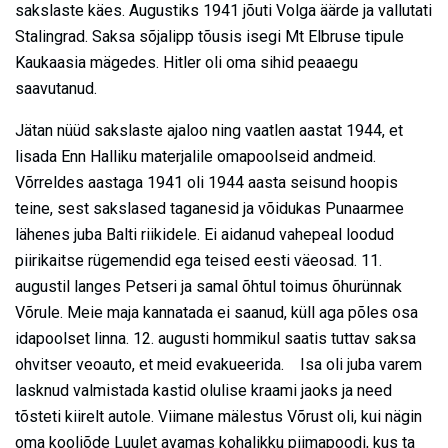
sakslaste käes. Augustiks 1941 jõuti Volga äärde ja vallutati
Stalingrad. Saksa sõjalipp tõusis isegi Mt Elbruse tipule
Kaukaasia mägedes. Hitler oli oma sihid peaaegu
saavutanud.
Jätan nüüd sakslaste ajaloo ning vaatlen aastat 1944, et
lisada Enn Halliku materjalile omapoolseid andmeid.
Võrreldes aastaga 1941 oli 1944 aasta seisund hoopis
teine, sest sakslased taganesid ja võidukas Punaarmee
lähenes juba Balti riikidele. Ei aidanud vahepeal loodud
piirikaitse rügemendid ega teised eesti väeosad. 11.
augustil langes Petseri ja samal õhtul toimus õhurünnak
Võrule. Meie maja kannatada ei saanud, küll aga põles osa
idapoolset linna. 12. augusti hommikul saatis tuttav saksa
ohvitser veoauto, et meid evakueerida. Isa oli juba varem
lasknud valmistada kastid olulise kraami jaoks ja need
tõsteti kiirelt autole. Viimane mälestus Võrust oli, kui nägin
oma kooliõde Luulet avamas kohalikku piimapoodi, kus ta