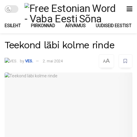
ESILEHT
PIIRKONNAD
ARVAMUS
UUDISEID EESTIST
Teekond läbi kolme rinde
A
by
VES.
2. mai 2024
A