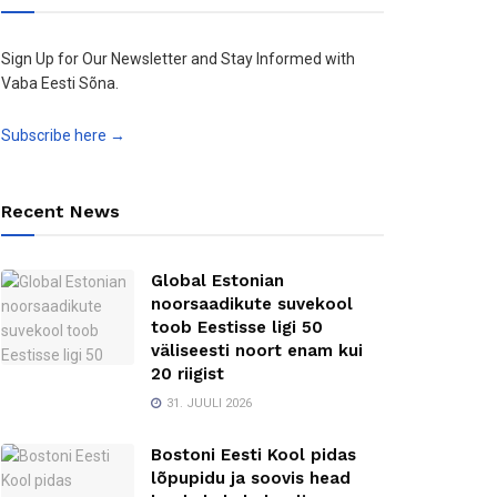
Sign Up for Our Newsletter and Stay Informed with
Vaba Eesti Sõna.
Subscribe here →
Recent News
Global Estonian
noorsaadikute suvekool
toob Eestisse ligi 50
väliseesti noort enam kui
20 riigist
31. JUULI 2026
Bostoni Eesti Kool pidas
lõpupidu ja soovis head