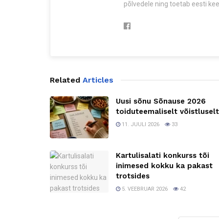
põlvedele ning toetab eesti keel
Related
Articles
Uusi sõnu Sõnause 2026
toiduteemaliselt võistluselt
11. JUULI 2026
33
Kartulisalati konkurss tõi
inimesed kokku ka pakast
trotsides
5. VEEBRUAR 2026
42