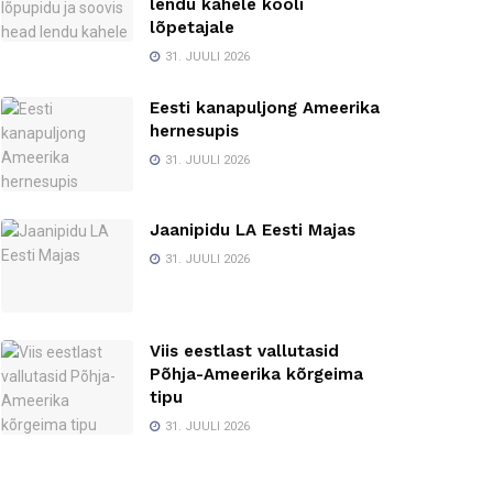
lendu kahele kooli
lõpetajale
31. JUULI 2026
Eesti kanapuljong Ameerika
hernesupis
31. JUULI 2026
Jaanipidu LA Eesti Majas
31. JUULI 2026
Viis eestlast vallutasid
Põhja-Ameerika kõrgeima
tipu
31. JUULI 2026