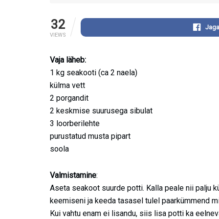
32
Jaga
VIEWS
Vaja läheb:
1 kg seakooti (ca 2 naela)
külma vett
2 porgandit
2 keskmise suurusega sibulat
3 loorberilehte
purustatud musta pipart
soola
Valmistamine
:
Aseta seakoot suurde potti. Kalla peale nii palju 
keemiseni ja keeda tasasel tulel paarkümmend min
Kui vahtu enam ei lisandu, siis lisa potti ka eelne