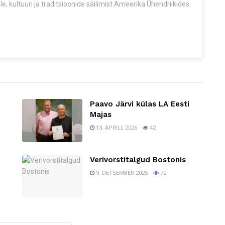
e, kultuuri ja traditsioonide säilimist Ameerika Ühendriikides.
Paavo Järvi külas LA Eesti
Majas
13. APRILL 2026
42
Verivorstitalgud Bostonis
9. DETSEMBER 2025
72