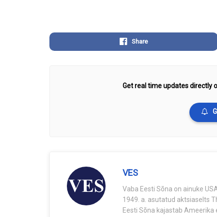
Share
Get real time updates directly o
G
VES
Vaba Eesti Sõna on ainuke USA-
1949. a. asutatud aktsiaselts 
Eesti Sõna kajastab Ameerika e