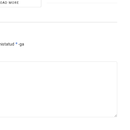
LOAD MORE
*
histatud
-ga