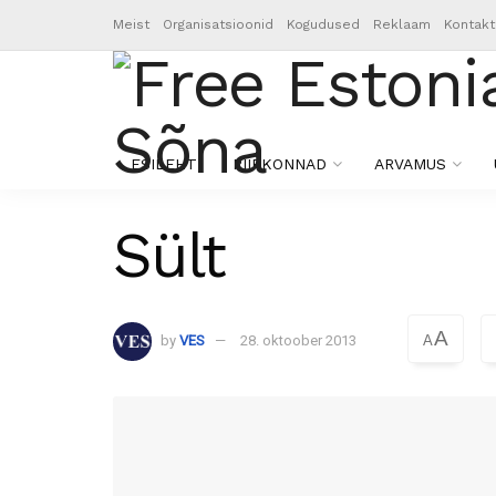
Meist
Organisatsioonid
Kogudused
Reklaam
Kontakt
ESILEHT
PIIRKONNAD
ARVAMUS
Sült
A
by
VES
28. oktoober 2013
A