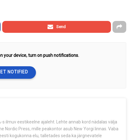
Send
n your device, turn on push notifications.
ET NOTIFIED
s ilmuv eestikeelne ajaleht. Lehte annab kord nädalas välja
The Nordic Press, mille peakontor asub New Yorgi linnas. Vaba
esti kogukonna elu, talletades seda ka järgnevatele