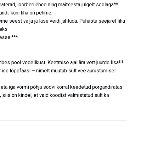
raterad, loorberilehed ning maitsesta julgelt soolaga**.
undi, kuni liha on pehme.
e seest välja ja lase veidi jahtuda. Puhasta seejärel liha
eks.
desse.***
bes pool vedelikust. Keetmise ajal ära vett juurde lisa!!!
ise lõppfaasi – nimelt muutub sült vee aurustumisel
seta iga vormi põhja soovi korral keedetud porgandiratas
siis on kindel, et vaid koodist valmistatud sült ka