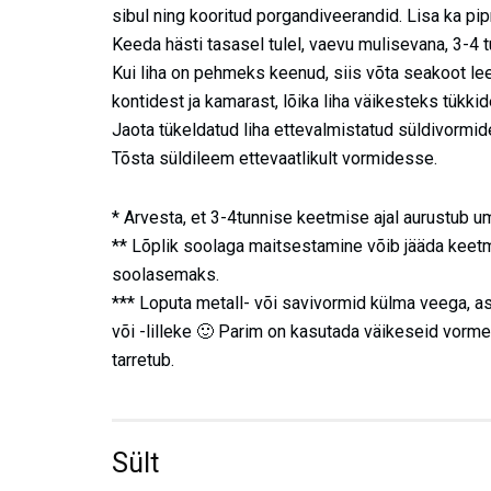
sibul ning kooritud porgandiveerandid. Lisa ka pip
Keeda hästi tasasel tulel, vaevu mulisevana, 3-4 t
Kui liha on pehmeks keenud, siis võta seakoot leem
kontidest ja kamarast, lõika liha väikesteks tükkid
Jaota tükeldatud liha ettevalmistatud süldivormi
Tõsta süldileem ettevaatlikult vormidesse.
* Arvesta, et 3-4tunnise keetmise ajal aurustub um
** Lõplik soolaga maitsestamine võib jääda keetm
soolasemaks.
*** Loputa metall- või savivormid külma veega, a
või -lilleke 🙂 Parim on kasutada väikeseid vorme, 
tarretub.
Sült